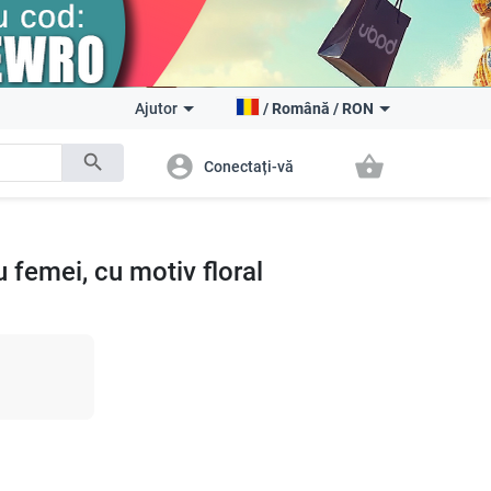
Ajutor
/
Română
/
RON
search
account_circle
shopping_basket
Conectați-vă
 femei, cu motiv floral