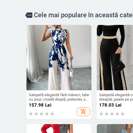
Cele mai populare în această cate
more
Salopetă elegantă fără mâneci, talie
Salopetă elegantă cu
cu șnur, croială dreptă, poliester, stil
dreaptă, paiete pe p
urban elegant, primăvară-vară 2025
pătrat, talie reglabilă
157.98
Lei
178.03
Lei
add_shopping_cart