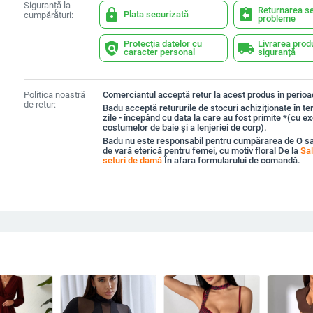
Siguranță la
Returnarea se
lock
assignment_return
Plata securizată
cumpărături:
probleme
Protecția datelor cu
Livrarea prod
policy
local_shipping
caracter personal
siguranță
Politica noastră
Comerciantul acceptă retur la acest produs în perioad
de retur:
Badu acceptă retururile de stocuri achiziționate în t
zile - începând cu data la care au fost primite *(cu e
costumelor de baie și a lenjeriei de corp).
Badu nu este responsabil pentru cumpărarea de O sa
de vară eterică pentru femei, cu motiv floral De la
Sal
seturi de damă
În afara formularului de comandă.