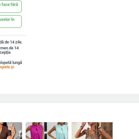
 face fără
uselor în
ă de 14 zile.
ermen de 14
xcepția
lopetă lungă
opete și