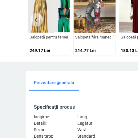
chevron_left
Salopetă pentru femei cu decolteu în V, mâneci lungi, imprimeu cu
Salopetă fără mâneci în stil boem, 
Salopetă p
249.17
Lei
214.77
Lei
180.13
L
Prezentare generală
Specificații produs
lungime:
Lung
Detalii:
Legături
Sezon:
Vară
Densitate:
Standard