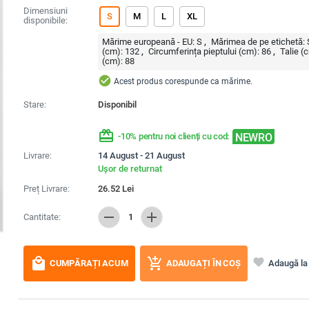
Dimensiuni
S
M
L
XL
disponibile:
Mărime europeană - EU:
S
Mărimea de pe etichetă:
(cm):
132
Circumferința pieptului (cm):
86
Talie (
(cm):
88
check_circle
Acest produs corespunde ca mărime.
Stare:
Disponibil
redeem
NEWRO
-10% pentru noi clienți cu cod:
Livrare:
14 August - 21 August
Ușor de returnat
Preț Livrare:
26.52
Lei
remove
add
Cantitate:
1
local_mall
add_shopping_cart
favorite
Adaugă la 
CUMPĂRAȚI ACUM
ADAUGAȚI ÎN COȘ