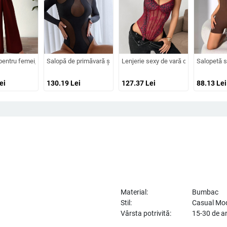
 folie aurie, bretele pentru strângerea taliei, talie înaltă, stil urban, toamnă 20
imprimeu, model casual, denim subțire, amestec bumbac-poliester, talie medie, c
entru femei, decolteu în V și talie încrucișată; material poliester cu spandex; tali
Salopă de primăvară și vară cu design sexy din plasă transparen
Lenjerie sexy de vară cu leopard, da
Salopetă s
ei
130.19
Lei
127.37
Lei
88.13
Lei
Material:
Bumbac
Stil:
Casual Mo
Vârsta potrivită:
15-30 de a