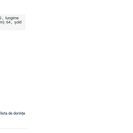
S
lungime
cm):
64
șold
lista de dorințe