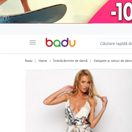
menu
Badu
Haine
Îmbrăcăminte de damă
Salopete și seturi de dam