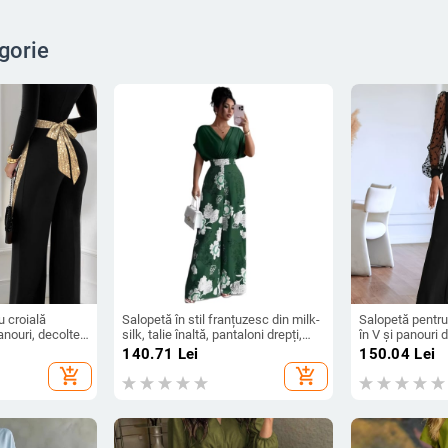
gorie
 croială
Salopetă în stil franțuzesc din milk-
Salopetă pentru
anouri, decolteu
silk, talie înaltă, pantaloni drepți,
în V și panouri 
mâneci 3/4, cod XZFSS0230,
lungi, croială d
140.71
Lei
150.04
Lei
Primăvara 2026
add_shopping_cart
add_shopping_cart