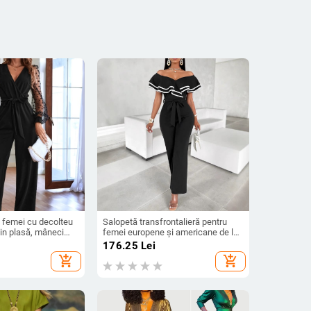
 femei cu decolteu
Salopetă transfrontalieră pentru
din plasă, mâneci
femei europene și americane de la
reaptă elegantă
Amazon, cu noul temperament, cu
176.25
Lei
pantaloni largi la modă
add_shopping_cart
add_shopping_cart