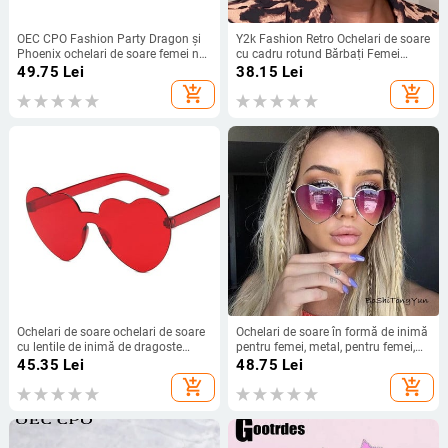
OEC CPO Fashion Party Dragon și
Y2k Fashion Retro Ochelari de soare
Phoenix ochelari de soare femei noi
cu cadru rotund Bărbați Femei
unici colorați aurii ochelari de soare
Vintage Brand Designer Ochelari de
49.75
Lei
38.15
Lei
punk ochelari de vedere pentru
soare umflați Trend Punk Nuanțe
add_shopping_cart
add_shopping_cart
femei O992
verzi
Ochelari de soare ochelari de soare
Ochelari de soare în formă de inimă
cu lentile de inimă de dragoste
pentru femei, metal, pentru femei,
pentru femeie Ochelari de soare din
de designer de marcă, fără
45.35
Lei
48.75
Lei
plastic transparent stil Ochelari de
montură, LOVE, lentile clare,
add_shopping_cart
add_shopping_cart
soare pentru femeie cu culoarea
ochelari de soare UV400
bomboană transparentă