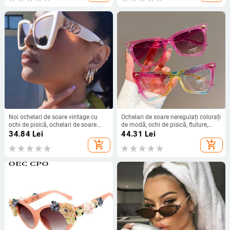
femei
femei/bărbați Gafas De Sol UV400
Noi ochelari de soare vintage cu
Ochelari de soare neregulați colorați
ochi de pisică, ochelari de soare
de modă, ochi de pisică, fluture,
pătrați cu cadru mic, ochelari de
cadru mare, ochelari de soare la
34.84
Lei
44.31
Lei
soare de marca pentru femeie
modă Y2K, ochelari de petrecere în
add_shopping_cart
add_shopping_cart
UV400, ochelari de soare de modă
aer liber