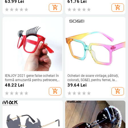
de soare din catifea, lucrați manual,
Ochelari de soare de designer de
63.99
Lei
61.76
Lei
ochelari de soare pătrați
marcă pentru bărbați retro UV400
add_shopping_cart
add_shopping_cart
supradimensionați, UV400, pentru
femei
IENJOY 2021 gene false ochelari în
Ochelari de soare vintage, pătrați,
formă amuzantă pentru petrecere,
colorați, SO&EI, pentru femei, la
petrecere personalizată, machiaj,
modă, cu lentile oceanice, UV400,
48.22
Lei
39.64
Lei
fotografie, ochelari decorativi
pentru bărbați
add_shopping_cart
add_shopping_cart