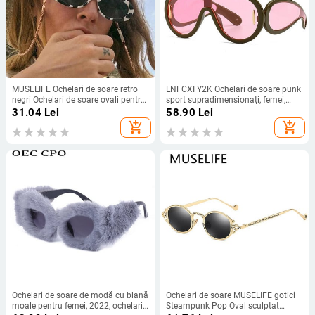
MUSELIFE Ochelari de soare retro
LNFCXI Y2K Ochelari de soare punk
negri Ochelari de soare ovali pentru
sport supradimensionați, femei,
femei, de designer de marcă,
bărbați, ochelari de soare dintr-o
31.04
Lei
58.90
Lei
vintage, ochelari de soare roz, ochi
singură bucată pentru doamne,
add_shopping_cart
add_shopping_cart
de pisică, UV400
ochelari de ochelari steampunk de
marcă de lux
Ochelari de soare de modă cu blană
Ochelari de soare MUSELIFE gotici
moale pentru femei, 2022, ochelari
Steampunk Pop Oval sculptat