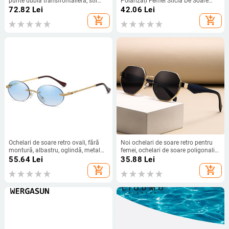
punte dublă transfrontalieră, stil
Polarizați Femei Sticla De Soare
european și american, ochelari de
Rotunzi Ladies Lunette De Soleil
72.82
Lei
42.06
Lei
soare populari și la modă, ochelari
Femme
add_shopping_cart
add_shopping_cart
de soare unici
Ochelari de soare retro ovali, fără
Noi ochelari de soare retro pentru
montură, albastru, oglindă, metal
femei, ochelari de soare poligonali
auriu, pentru bărbați, rotunzi, fără
cu cadru metalic, ochelari de soare
55.64
Lei
35.88
Lei
rame, femei UV400
decorativi de designer de brand
add_shopping_cart
add_shopping_cart
pentru bărbați, Uv400