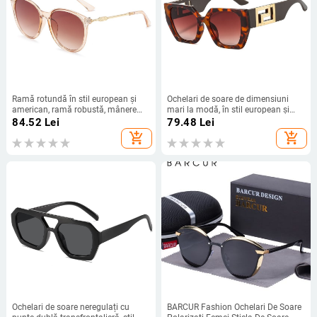
Ramă rotundă în stil european și
Ochelari de soare de dimensiuni
american, ramă robustă, mânere
mari la modă, în stil european și
metalice rotunde retro moderne,
american, ochelari de soare pătrați
84.52
Lei
79.48
Lei
ochelari de soare noi pentru femei
ajurati pentru femei cu picioare
add_shopping_cart
add_shopping_cart
largi, ochelari transfrontalieri pentru
bărbați en-gros
Ochelari de soare neregulați cu
BARCUR Fashion Ochelari De Soare