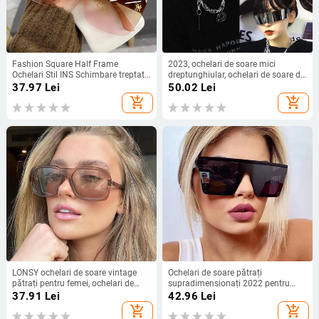
Fashion Square Half Frame
2023, ochelari de soare mici
Ochelari Stil INS Schimbare treptată
dreptunghiular, ochelari de soare de
Ocean Piece Ochelari de soare cu
marca vintage, pătrați, rece, ochelari
37.97
Lei
50.02
Lei
cadru mare
de soare UV400 pentru femei
add_shopping_cart
add_shopping_cart
LONSY ochelari de soare vintage
Ochelari de soare pătrați
pătrați pentru femei, ochelari de
supradimensionați 2022 pentru
soare de designer de marcă retro,
femei, vintage, cu cadru mare,
37.91
Lei
42.96
Lei
pentru femei, modă, culori
ochelari de soare pentru femei,
add_shopping_cart
add_shopping_cart
bomboane, ochelari de soare pentru
nuanțe de modă pentru