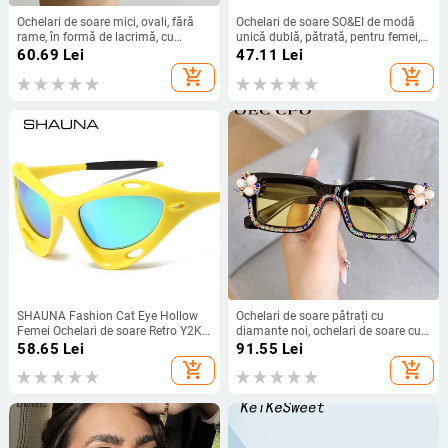
Ochelari de soare mici, ovali, fără
Ochelari de soare SO&EI de modă
rame, în formă de lacrimă, cu
unică dublă, pătrată, pentru femei,
strass, cu piatră, ochelari de soare
nuanțe UV400, ochelari de soare de
60.69
Lei
47.11
Lei
punk de designer de marcă cu
șampanie pentru bărbați, în
add_shopping_cart
add_shopping_cart
diamante Gafas De Sol
tendințe retro, gradient
SHAUNA Fashion Cat Eye Hollow
Ochelari de soare pătrați cu
Femei Ochelari de soare Retro Y2K
diamante noi, ochelari de soare cu
Oglindă acoperire Ochelari Nuanțe
strasuri de lux, de designer de
58.65
Lei
91.55
Lei
UV400 Bărbați Punk Sport Ochelari
marcă, pentru femei, culori
add_shopping_cart
add_shopping_cart
de soare de conducere
bomboane, nuanțe UV400