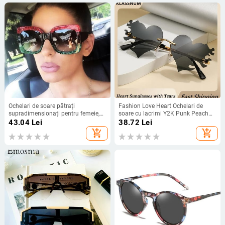
Ochelari de soare pătrați
Fashion Love Heart Ochelari de
supradimensionați pentru femeie,
soare cu lacrimi Y2K Punk Peach
de designer de marcă, lentile
Heart Ochelari de soare OnePiece
43.04
Lei
38.72
Lei
transparente, ochelari de soare
fără rame Roșu Roz Galben Nuanțe
add_shopping_cart
add_shopping_cart
pentru femei, trei culori, ochelari de
de lentile
ochi pentru petrecere, cu ramă mare