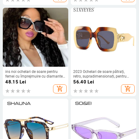
ins noi ochelari de soare pentru
2023 Ochelari de soare pătrați,
femei cu împrejmuire cu diamante
retro, supradimensionați, pentru
ochelari de soare pătrați mari cu
femei, ochelari de soare cu ramă
48.15
Lei
56.40
Lei
diamante ochelari de soare în stil
mare, marca de lux, pentru bărbați,
add_shopping_cart
add_shopping_cart
stradal de modă pentru femei de
nuanțe vintage punk UV400,
lux
ochelari la modă