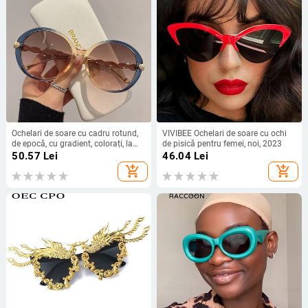
Ochelari de soare cu cadru rotund,
VIVIBEE Ochelari de soare cu ochi
de epocă, cu gradient, colorați, la
de pisică pentru femei, noi, 2023
modă, la modă, pentru femei,
50.57
Lei
46.04
Lei
ochelari pentru femei, nuanțe de
add_shopping_cart
add_shopping_cart
designer de marcă de lux pentru
doamne