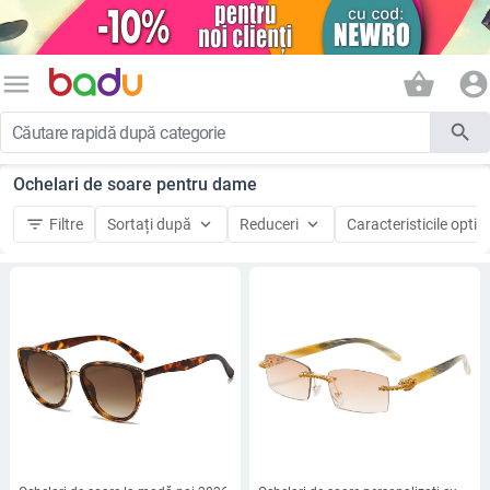
menu
shopping_basket
account_circle
search
Ochelari de soare pentru dame
filter_list
keyboard_arrow_down
keyboard_arrow_down
Filtre
Sortați după
Reduceri
Caracteristicile optice