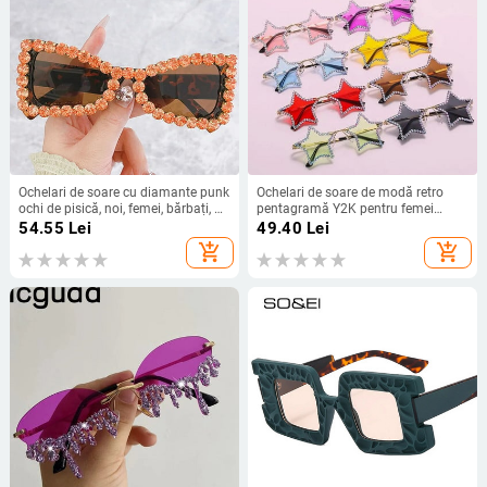
Ochelari de soare cu diamante punk
Ochelari de soare de modă retro
ochi de pisică, noi, femei, bărbați, de
pentagramă Y2K pentru femei
lux, cu strasuri, la modă, ochelari de
Ochelari de soare strălucitori în
54.55
Lei
49.40
Lei
soare pentru femei, UV400, ochelari
formă de stea cu strasuri Ochelari
add_shopping_cart
add_shopping_cart
de ochi
de dans/petrecere/Halloween