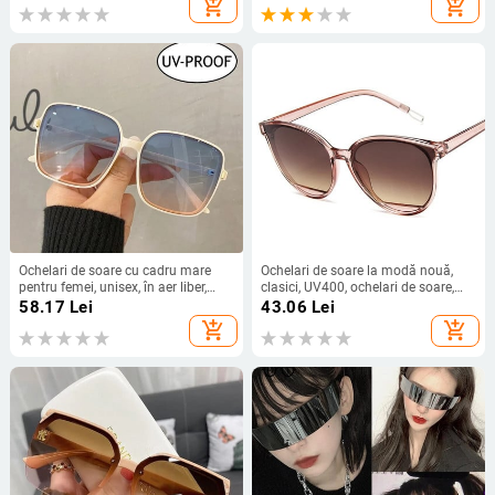
add_shopping_cart
add_shopping_cart
Ochelari de soare cu cadru mare
Ochelari de soare la modă nouă,
pentru femei, unisex, în aer liber,
clasici, UV400, ochelari de soare,
rezistenti la soare, bărbați, femei, la
design vintage, de lux,
58.17
Lei
43.06
Lei
modă, lentile oceanice, ochelari de
Солнцезащитные Очки
add_shopping_cart
add_shopping_cart
soare pătrați pentru petrecere