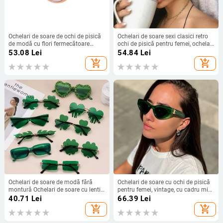
Ochelari de soare de ochi de pisică
Ochelari de soare sexi clasici retro
de modă cu flori fermecătoare
ochi de pisică pentru femei, ochelari
Ochelari de soare pentru femei
de soare vintage, pentru femei,
53.08
Lei
54.84
Lei
Oculos de ochi de pisică vintage
lunette de soare UV400
add_shopping_cart
add_shopping_cart
Ochelari de designer de marcă
Bărbați Ochelari de vedere UV400
O259
Ochelari de soare de modă fără
Ochelari de soare cu ochi de pisică
montură Ochelari de soare cu lentile
pentru femei, vintage, cu cadru mic,
oceanice de culoare verde solidă
ochelari de soare sexi cu ochi de
40.71
Lei
66.39
Lei
Ochelari de soare pentru fotografie
pisică, ochelari de soare pentru
add_shopping_cart
add_shopping_cart
de stradă Ochelari de soare de plajă
femei UV400