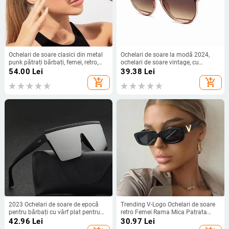
Ochelari de soare clasici din metal
Ochelari de soare la modă 2024,
punk pătrați bărbați, femei, retro,
ochelari de soare vintage, cu
poduri duble, ochelari de soare
oglindă metalică, ochelari de soare
54.00
Lei
39.38
Lei
poligon pentru femei, la modă,
clasici, ochelari de soare pentru
add_shopping_cart
add_shopping_cart
nuanțe vintage UV400
femei UV400
2023 Ochelari de soare de epocă
Trending V-Logo Ochelari de soare
pentru bărbați cu vârf plat pentru
retro Femei Rama Mica Patrata
bărbați, marca pentru bărbați,
Nuante Clasice Ochelari de Soare
42.96
Lei
30.97
Lei
nuanțe pătrate negru
Negri