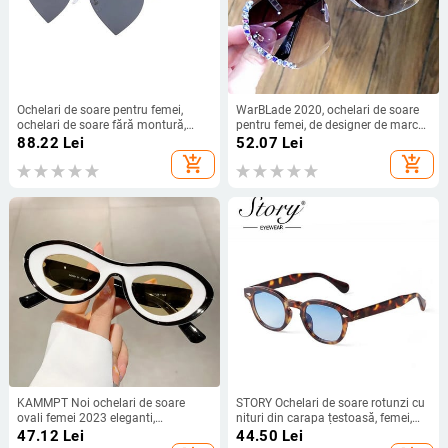
Ochelari de soare pentru femei,
WarBLade 2020, ochelari de soare
ochelari de soare fără montură,
pentru femei, de designer de marcă
ochelari de soare în formă de inimă,
de lux, ochelari de soare vintage,
88.22
Lei
52.07
Lei
retro UV400, nuanțe de degrade,
fără rame, cu gradient, pentru femei,
add_shopping_cart
add_shopping_cart
ochelari de lux pentru femei
ochelari de soare UV400
KAMMPT Noi ochelari de soare
STORY Ochelari de soare rotunzi cu
ovali femei 2023 eleganti,
nituri din carapa țestoasă, femei,
multicolori, nuante de exterior,
bărbați, 2022, design de marcă,
47.12
Lei
44.50
Lei