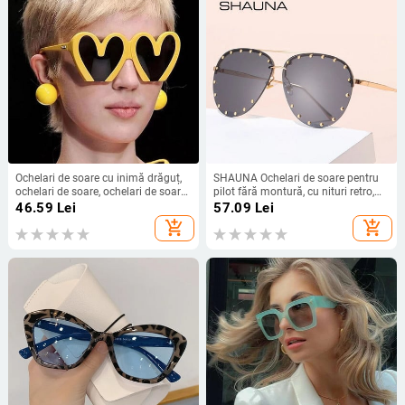
Ochelari de soare cu inimă drăguț,
SHAUNA Ochelari de soare pentru
ochelari de soare, ochelari de soare
pilot fără montură, cu nituri retro,
de plajă, de marca, de epocă,
pentru femei, de designer de marcă,
46.59
Lei
57.09
Lei
UV400
ochelari de modă pentru femei, în
add_shopping_cart
add_shopping_cart
stil punk, în gradient