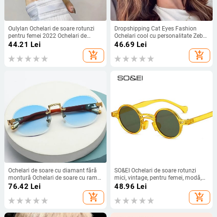
Oulylan Ochelari de soare rotunzi
Dropshipping Cat Eyes Fashion
pentru femei 2022 Ochelari de
Ochelari cool cu personalitate Zebra
soare y2k de designer de lux pentru
Print UV400 Ochelari de soare unici
44.21
Lei
46.69
Lei
bărbați Ochelari de ochi vintage
rentabili pentru decorare
add_shopping_cart
add_shopping_cart
Nuanțe negre UV400 pentru femei
Ochelari de soare cu diamant fără
SO&EI Ochelari de soare rotunzi
montură Ochelari de soare cu rame
mici, vintage, pentru femei, modă,
din lemn, design de marcă de lux,
poduri duble, lentile oceanice,
76.42
Lei
48.96
Lei
femei, bărbați, ochelari de soare
ochelari, bărbați, trenduri, punk,
add_shopping_cart
add_shopping_cart
rotunzi mici pentru bărbați în
albastru, ochelari de soare
călătorie 2023