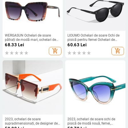
WERGASUN Ochelari de soare
LIOUMO Ochelari de soare Ochi de
pătrați de modă mari, ochelari de
pisică pentru femei Ochelari de
soare de lux pentru femei, cu ochi
soare polarizați Bărbați Ochelari
68.33
Lei
60.63
Lei
de pisică, vintage UV400, ochelari
vintage anti-orbire Nuanță la modă
add_shopping_cart
add_shopping_cart
de soare în aer liber
Lentile maro zonnebril dames
2023, ochelari de soare
2023, ochelari de soare ochi de
supradimensionați, de designer de
pisică de modă nouă, femei,
marcă de lux, fără margini, femei,
bărbați, degrade, lentile, leopard,