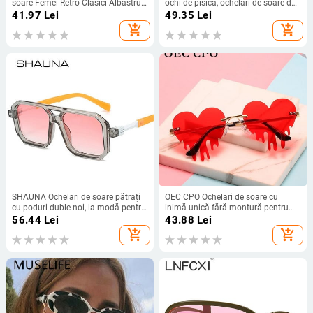
soare Femei Retro Clasici Albastru
ochi de pisică, ochelari de soare de
Portocaliu Nuante UV400 Barbati
marca pentru femei, ochelari de
41.97
Lei
49.35
Lei
Brand Designer Ochelari de soare
soare pentru bărbați, broasca
add_shopping_cart
add_shopping_cart
țestoasă, ochelari de soare
supradimensionați, cu umbră,
UV400
SHAUNA Ochelari de soare pătrați
OEC CPO Ochelari de soare cu
cu poduri duble noi, la modă pentru
inimă unică fără montură pentru
femei, nuanțe degradate, UV400,
femei, la modă nouă, roșu, albastru,
56.44
Lei
43.88
Lei
retro, poligon, ochelari de soare
ochelari de soare în formă de
add_shopping_cart
add_shopping_cart
pentru bărbați
lacrimi, ochelari de soare vintage
Steampunk UV400