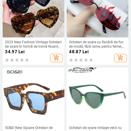
2023 New Fashion Vintage Ochelari
Ochelari de soare cu flacără de foc
de soare în formă de inimă Nuanțe
de modă, fără rame, pentru femei,
de petrecere pentru femei Ochelari
punk, de lux, de designer, ochelari de
34.97
Lei
48.87
Lei
de personalitate de designer de
soare fără rame pentru femei
add_shopping_cart
add_shopping_cart
brand Ochelari de ochi de pisică
Ochelari multicolori UV400
UV400
SO&EI New Square Ochelari de
Ochelari de soare vintage verzi cu