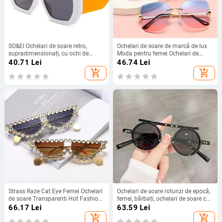
SO&EI Ochelari de soare retro,
Ochelari de soare de marcă de lux
supradimensionați, cu ochi de
Moda pentru femei Ochelari de
pisică, pentru femei
soare retro negri Bărbați Vintage
40.71
Lei
46.74
Lei
Ochelari de soare în stil de vară
add_shopping_cart
add_shopping_cart
pentru femeie celebru UV400
Strass Raze Cat Eye Femei Ochelari
Ochelari de soare rotunzi de epocă,
de soare Transparenti Hot Fashion
femei, bărbați, ochelari de soare cu
Designer de marcă de lux Accesorii
gradient de modă, ochelari de soare
66.17
Lei
63.59
Lei
UV400
pentru femei, bărbați, retro, punk,
add_shopping_cart
add_shopping_cart
hip hop