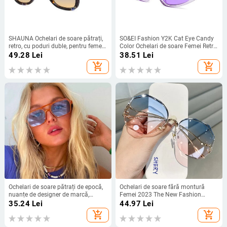
SHAUNA Ochelari de soare pătrați,
SO&EI Fashion Y2K Cat Eye Candy
retro, cu poduri duble, pentru femei,
Color Ochelari de soare Femei Retro
de brand de modă, nuanțe
Nituri Decorație Bărbați Tendințe
49.28
Lei
38.51
Lei
degradate, UV400, pentru bărbați,
Violet Ochelari de soare Nuanțe
add_shopping_cart
add_shopping_cart
ochelari de soare în tendințe
UV400
Ochelari de soare pătrați de epocă,
Ochelari de soare fără montură
nuanțe de designer de marcă,
Femei 2023 The New Fashion
ochelari de soare pentru femei,
Ochelari Vintage Rotunzi Roz
35.24
Lei
44.97
Lei
modă de lux, culori retro,
add_shopping_cart
add_shopping_cart
bomboane, ochi de soare