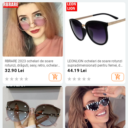
RBRARE 2023 ochelari de soare
LEONLION ochelari de soare rotunzi
rotunzi, drăguți, sexy, retro, ochelari
supradimensionați pentru femei, de
de soare pentru femei, metal,
designer de marcă, ochelari de
32.90
Lei
44.19
Lei
transparenți, vintage, la modă,
vedere de modă de lux, ochelari de
add_shopping_cart
add_shopping_cart
colorați, lentile oceanice
soare cu nuanțe mari, retro
Zonnebril Dames