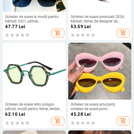
Ochelari de soare la modă pentru
Ochelari de soare polarizați 2024,
bărbați 2021, pătrați
bărbați, femei, de designer de
supradimensionați, ochelari de
marcă, ochelari de soare rotunzi
47.77
Lei
53.59
Lei
soare cu design de marcă, la modă,
retro, vintage, pentru bărbați, femei,
add_shopping_cart
add_shopping_cart
pentru șofat, în aer liber, UV400
ochelari de protecție UV400
Ochelari de soare retro poligon
Ochelari de soare amuzanți,
pătrați, modă pentru femei, lentile
ochelari de soare punk
cu gradient oceanic, ochelari pentru
supradimensionați pentru femei,
62.10
Lei
45.28
Lei
bărbați, în tendințe, ochelari de
ochelari de soare pentru bărbați,
add_shopping_cart
add_shopping_cart
soare punk, UV400
nuanțe hip pop, ochelari de soare
pentru femei