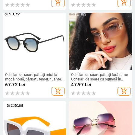
barbati, la modă, designer de
ochelari de soare pătrați cu lentile,
add_shopping_cart
add_shopping_cart
marcă, protecție UV400, ochelari de
galbene, albastre, retro, S22728
plajă
Ochelari de soare pătrați mici, la
Ochelari de soare pătrați fără rame
modă nouă, bărbați, femei, nuanțe
Ochelari de soare cu oglindă în
retro punk, bărbați, femei, ochelari
degrade Ochelari de soare cu cadru
67.72
Lei
47.97
Lei
de șofat la modă, UV400, leopard
mic, dreptunghi, dreptunghi
add_shopping_cart
add_shopping_cart
negru