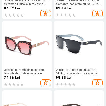
Ochelari de soare la modă noi 2026
Ochelari de soare personalizați cu
cu ramă tip pisoi și ramă aurie -
diamante încrustate, stil nou 2023,
moderni, eleganți și versatili
ochelari de soare pătrați cu
84.52
Lei
89.89
Lei
diamant, la modă și moderni,
add_shopping_cart
add_shopping_cart
ochelari de soare în stil hip hop
street
Ochelari cu ramă din plastic noi,
Ochelari de soare polarizați BLUE
tendințe de modă europene și
OTTER, ochelari de soare sport în
americane cu ramă mare, ochelari
aer liber, ochelari de soare pentru
74.86
Lei
99.55
Lei
de soare cu parasolar pentru
plajă, ochelari de pescuit, ochelari
add_shopping_cart
add_shopping_cart
exterior
de soare pentru șofat, protecție UV