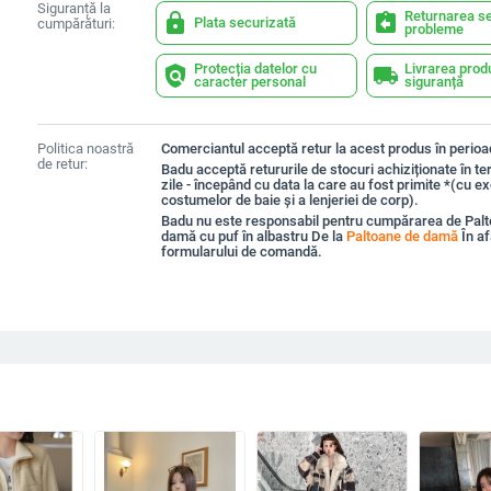
Siguranță la
Returnarea se
lock
assignment_return
Plata securizată
cumpărături:
probleme
Protecția datelor cu
Livrarea prod
policy
local_shipping
caracter personal
siguranță
Politica noastră
Comerciantul acceptă retur la acest produs în perioad
de retur:
Badu acceptă retururile de stocuri achiziționate în t
zile - începând cu data la care au fost primite *(cu e
costumelor de baie și a lenjeriei de corp).
Badu nu este responsabil pentru cumpărarea de Palt
damă cu puf în albastru De la
Paltoane de damă
În af
formularului de comandă.