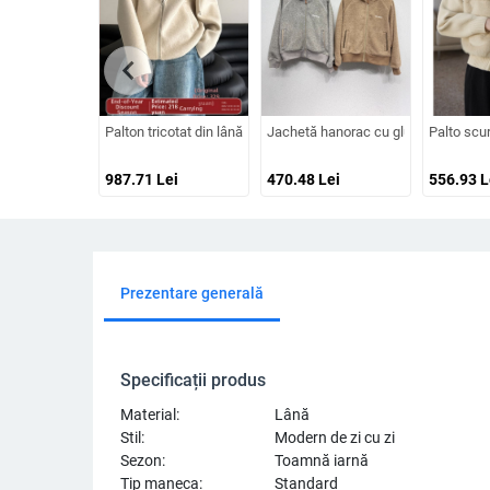
chevron_left
Palton tricotat din lână dublu-față, cu glugă, croială lejeră, lu
Jachetă hanorac cu glugă din Sherpa,
Palto scur
987.71
Lei
470.48
Lei
556.93
L
Prezentare generală
Specificații produs
Material:
Lână
Stil:
Modern de zi cu zi
Sezon:
Toamnă iarnă
Tip maneca:
Standard