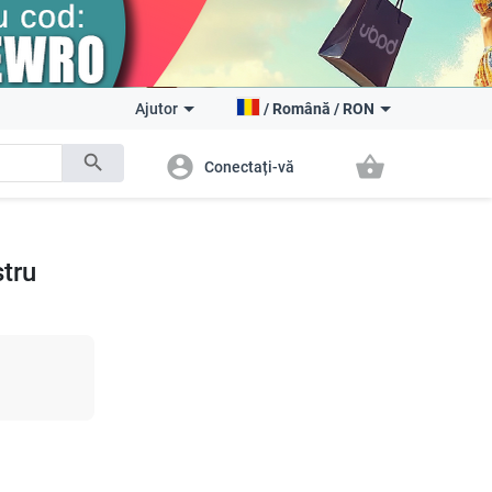
Ajutor
/
Română
/
RON
search
account_circle
shopping_basket
Conectați-vă
tru