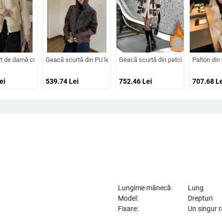
ngime medie, fermoar
 lână de miel, cu litere brodate, croială normală
t de damă cu guler lotus, panouri tricotate, blană artificială ecologică, fibră de ac
Geacă scurtă din PU leather cu blană sintetică de miel, stil mo
Geacă scurtă din patchwork pentru feme
Palton din 
ei
539.74
Lei
752.46
Lei
707.68
Le
Lungime mânecă:
Lung
Model:
Drepturi
Fixare:
Un singur 