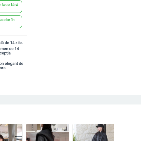
 face fără
uselor în
ă de 14 zile.
ermen de 14
xcepția
on elegant de
ara