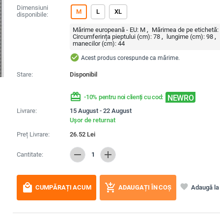
Dimensiuni
M
L
XL
disponibile:
Mărime europeană - EU:
M
Mărimea de pe etichetă:
Circumferința pieptului (cm):
78
lungime (cm):
98
manecilor (cm):
44
check_circle
Acest produs corespunde ca mărime.
Stare:
Disponibil
redeem
NEWRO
-10% pentru noi clienți cu cod:
Livrare:
15 August - 22 August
Ușor de returnat
Preț Livrare:
26.52
Lei
remove
add
Cantitate:
1
local_mall
add_shopping_cart
favorite
Adaugă la 
CUMPĂRAȚI ACUM
ADAUGAȚI ÎN COȘ