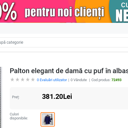
Palton elegant de damă cu puf în albas
0
Evaluări utilizator
0
Vândute
Cod produs:
72493
381.20
Lei
Preț:
Culori
disponibile: