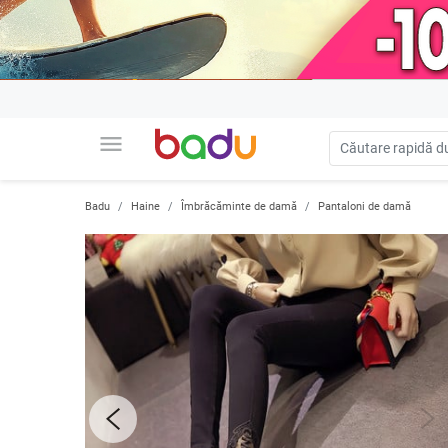
menu
Badu
Haine
Îmbrăcăminte de damă
Pantaloni de damă