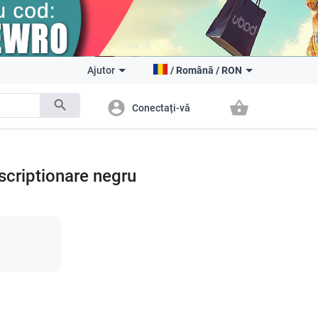
Ajutor
/
Română
/
RON
search
account_circle
shopping_basket
Conectați-vă
scriptionare negru