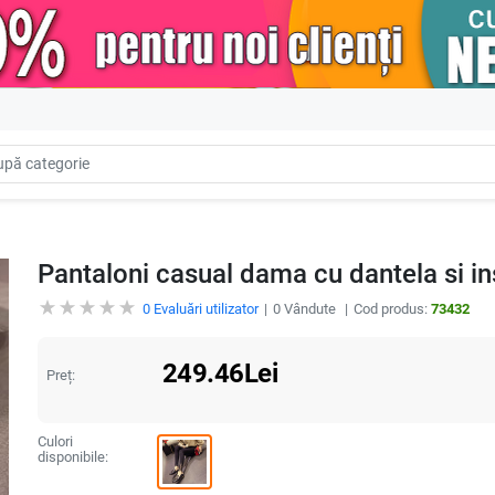
Pantaloni casual dama cu dantela si in
0
Evaluări utilizator
0
Vândute
Cod produs:
73432
249.46
Lei
Preț:
Culori
disponibile: