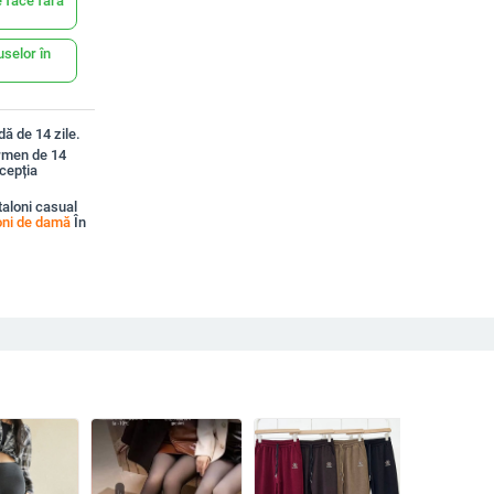
 face fără
uselor în
ă de 14 zile.
ermen de 14
xcepția
aloni casual
oni de damă
În