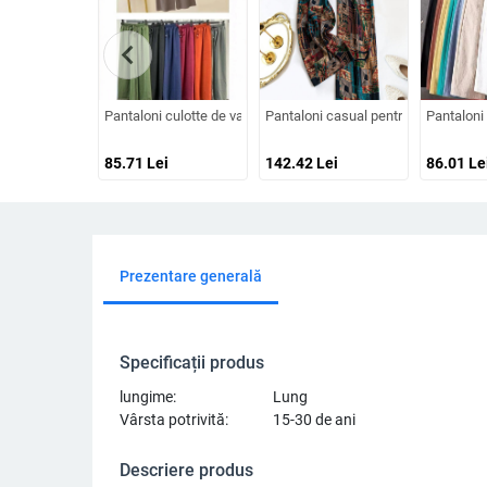
chevron_left
Pantaloni culotte de vară, talie înaltă, croi lejer, mărime plus, cul
Pantaloni casual pentru femei, stil re
Pantaloni 
85.71
Lei
142.42
Lei
86.01
Le
Prezentare generală
Specificații produs
lungime:
Lung
Vârsta potrivită:
15-30 de ani
Descriere produs