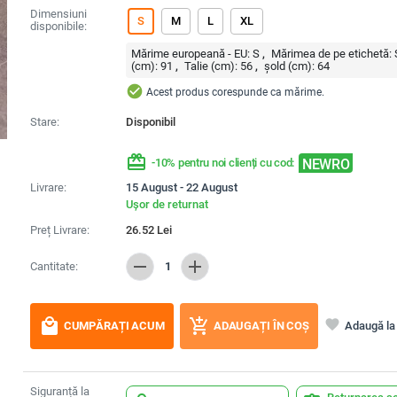
Dimensiuni
S
M
L
XL
disponibile:
Mărime europeană - EU:
S
Mărimea de pe etichetă:
(cm):
91
Talie (cm):
56
șold (cm):
64
check_circle
Acest produs corespunde ca mărime.
Stare:
Disponibil
redeem
NEWRO
-10% pentru noi clienți cu cod:
Livrare:
15 August - 22 August
Ușor de returnat
Preț Livrare:
26.52
Lei
remove
add
Cantitate:
1
local_mall
add_shopping_cart
favorite
Adaugă la 
CUMPĂRAȚI ACUM
ADAUGAȚI ÎN COȘ
Siguranță la