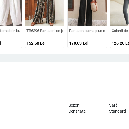
oare uni, talie elastică, picioare largi
tro drept, talie elastică, 95% poliester, vară 2025
femei din bumbac și in, croiți 3/4, stil hareem, talie medie, croială lejeră, vară c
TB6396 Pantaloni de jogging transfrontalieri mărimi mari Amazon
Pantaloni dama plus size cu buzunare, 
Colanți de 
i
152.58
Lei
178.03
Lei
126.20
Le
Sezon:
Vară
Densitate:
Standard