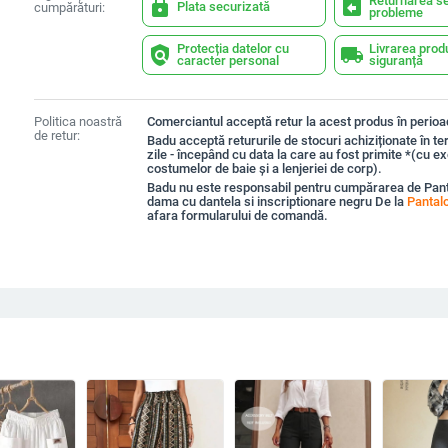
Returnarea se
lock
assignment_return
Plata securizată
cumpărături:
probleme
Protecția datelor cu
Livrarea prod
policy
local_shipping
caracter personal
siguranță
Politica noastră
Comerciantul acceptă retur la acest produs în perioad
de retur:
Badu acceptă retururile de stocuri achiziționate în t
zile - începând cu data la care au fost primite *(cu e
costumelor de baie și a lenjeriei de corp).
Badu nu este responsabil pentru cumpărarea de Pant
dama cu dantela si inscriptionare negru De la
Pantal
afara formularului de comandă.