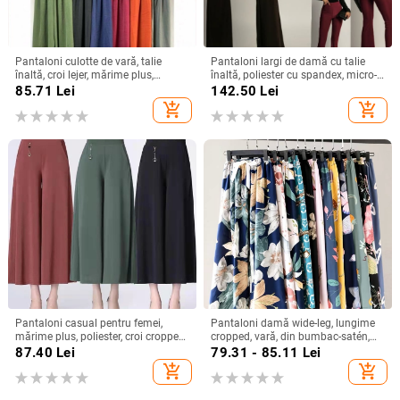
Pantaloni culotte de vară, talie
Pantaloni largi de damă cu talie
înaltă, croi lejer, mărime plus,
înaltă, poliester cu spandex, micro-
culoare uni, talie elastică, picioare
elasticitate, stil street fashionista
85.71
Lei
142.50
Lei
largi
add_shopping_cart
add_shopping_cart
Pantaloni casual pentru femei,
Pantaloni damă wide-leg, lungime
mărime plus, poliester, croi cropped,
cropped, vară, din bumbac-satén,
talie înaltă, croi drept, croi relaxat
talie înaltă, casual
87.40
Lei
79.31 - 85.11
Lei
add_shopping_cart
add_shopping_cart