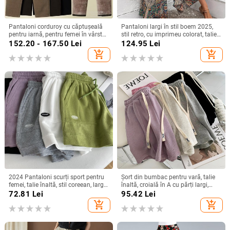
Pantaloni corduroy cu căptușeală
Pantaloni largi în stil boem 2025,
pentru iarnă, pentru femei în vârstă,
stil retro, cu imprimeu colorat, talie
stil haarem.
înaltă, croială lejeră
152.20 - 167.50
Lei
124.95
Lei
add_shopping_cart
add_shopping_cart
2024 Pantaloni scurți sport pentru
Șort din bumbac pentru vară, talie
femei, talie înaltă, stil coreean, largi,
înaltă, croială în A cu părți largi,
șnur, croială în formă de A
lungime capri, casual, stil urban
72.81
Lei
95.42
Lei
add_shopping_cart
add_shopping_cart