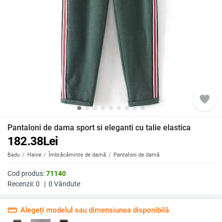
favorite
Pantaloni de dama sport si eleganti cu talie elastica
182.38
Lei
Badu
Haine
Îmbrăcăminte de damă
Pantaloni de damă
Cod produs:
71140
Recenzii:
0
|
0
Vândute
straighten
Alegeți modelul sau dimensiunea disponibilă