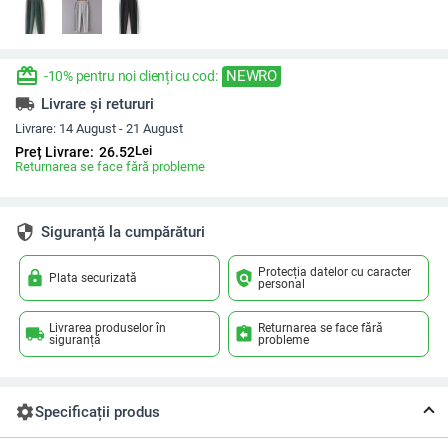
redeem
NEWRO
-10% pentru noi clienți cu cod:
local_shipping
Livrare și retururi
Livrare:
14 August - 21 August
Lei
Preț Livrare:
26.52
Returnarea se face fără probleme
security
Siguranță la cumpărături
Protecția datelor cu caracter
lock
policy
Plata securizată
personal
Livrarea produselor în
Returnarea se face fără
local_shipping
assignment_return
siguranță
probleme
settings
Specificații produs