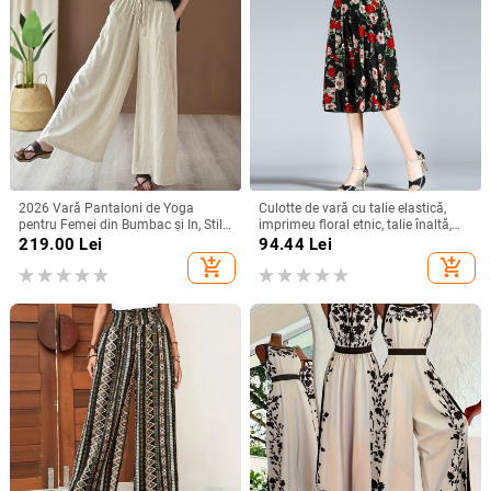
2026 Vară Pantaloni de Yoga
Culotte de vară cu talie elastică,
pentru Femei din Bumbac și In, Stil
imprimeu floral etnic, talie înaltă,
Artistic Retro, Spălați cu Nisip, Talie
lungime midi
219.00
Lei
94.44
Lei
Medie, Largi, cu Șnur
add_shopping_cart
add_shopping_cart