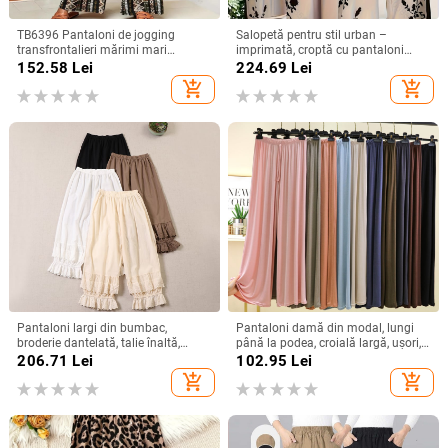
TB6396 Pantaloni de jogging
Salopetă pentru stil urban –
transfrontalieri mărimi mari
imprimată, croptă cu pantaloni
Amazon TEMU Modă explozivă,
wide-leg, talie medie cu curea,
152.58
Lei
224.69
Lei
vânzători fierbinți, pantaloni drepți
finisaj mătăsos, țesătură TR
add_shopping_cart
add_shopping_cart
lejeri mărimi mari
(polieester/ nylon)
Pantaloni largi din bumbac,
Pantaloni damă din modal, lungi
broderie dantelată, talie înaltă,
până la podea, croială largă, ușori,
lungime până la gleznă, pentru
pentru casă, cu spandex
206.71
Lei
102.95
Lei
femei
add_shopping_cart
add_shopping_cart