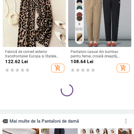
Fabrică de comerț exterior
Pantaloni casual din bumbac
transfrontalier Europa și Statele
pentru femei, croială dreaptă,
Unite 2025 pantaloni noi pentru
lungime cropped, talie elastică,
122.62
Lei
108.64
Lei
femei cu imprimeu leopard,
material subțire, 95% bumbac
add_shopping_cart
add_shopping_cart
pantaloni casual cu talie elastică,
pantaloni largi cu picior larg