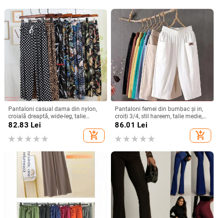
Pantaloni casual dama din nylon,
Pantaloni femei din bumbac și in,
croială dreaptă, wide-leg, talie
croiți 3/4, stil hareem, talie medie,
înaltă, lungime până la gleznă,
croială lejeră, vară casual
82.83
Lei
86.01
Lei
țesătură subțire
add_shopping_cart
add_shopping_cart