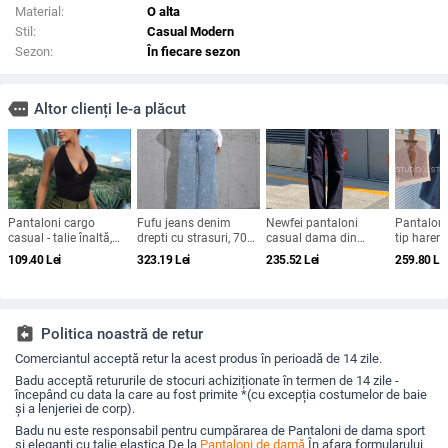
Material:
O alta
Stil:
Casual Modern
Sezon:
În fiecare sezon
more
Altor clienți le-a plăcut
Pantaloni cargo
Fufu jeans denim
Newfei pantaloni
Pantaloni
casual - talie înaltă,
drepti cu strasuri, 70–
casual dama din
tip harem 
croială Capri largă, stil
80% bumbac, <30%
bumbac cu talie înaltă,
înaltă, l
109.40
Lei
323.19
Lei
235.52
Lei
259.80
Le
de lucru, țesătură
spandex, talie medie
croială strânsă, stil
cinci punc
poliester 95%+
minimalist, vara 2022,
din lână
peste 95% bumbac,
design colaj
assignment_return
Politica noastră de retur
Comerciantul acceptă retur la acest produs în perioadă de 14 zile.
Badu acceptă retururile de stocuri achiziționate în termen de 14 zile -
începând cu data la care au fost primite *(cu excepția costumelor de baie
și a lenjeriei de corp).
Badu nu este responsabil pentru cumpărarea de Pantaloni de dama sport
si eleganti cu talie elastica De la
Pantaloni de damă
În afara formularului