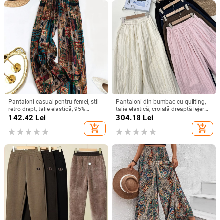
Pantaloni casual pentru femei, stil
Pantaloni din bumbac cu quilting,
retro drept, talie elastică, 95%
talie elastică, croială dreaptă lejeră,
poliester, vară 2025
umplutură asemănătoare mătăsii,
142.42
Lei
304.18
Lei
iarnă 2025
add_shopping_cart
add_shopping_cart