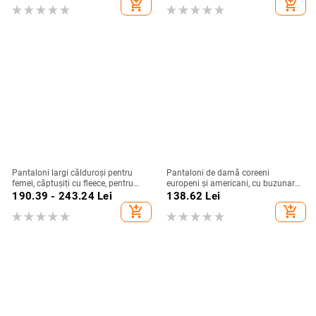
add_shopping_cart
add_shopping_cart
pantaloni casual cu talie elastică,
pantaloni largi cu picior larg
Pantaloni largi călduroși pentru
Pantaloni de damă coreeni
femei, căptușiți cu fleece, pentru
europeni și americani, cu buzunare
toamnă‑iarna, croială dreaptă, talie
duble, casual, confortabili, colorați,
190.39 - 243.24
Lei
138.62
Lei
înaltă, lungi
creativi, artistici, liberi, imprimare
add_shopping_cart
add_shopping_cart
digitală 3D