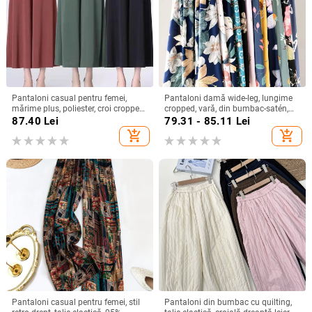
Pantaloni casual pentru femei,
Pantaloni damă wide-leg, lungime
mărime plus, poliester, croi cropped,
cropped, vară, din bumbac-satén,
talie înaltă, croi drept, croi relaxat
talie înaltă, casual
87.40
Lei
79.31 - 85.11
Lei
add_shopping_cart
add_shopping_cart
Pantaloni casual pentru femei, stil
Pantaloni din bumbac cu quilting,