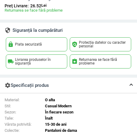
Lei
Preț Livrare:
26.52
Returnarea se face fără probleme
security
Siguranță la cumpărături
Protecția datelor cu caracter
lock
policy
Plata securizată
personal
Livrarea produselor în
Returnarea se face fără
local_shipping
assignment_return
siguranță
probleme
settings
Specificații produs
Material:
O alta
Stil:
Casual Modern
Sezon:
În fiecare sezon
Talie:
Înalt
Vârsta potrivită:
15-30 de ani
Colectie:
Pantaloni de dama