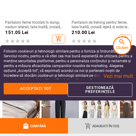
Pantaloni femei tricotati în dungi,
Pantaloni de trening pentru femei,
nasturi laterali, talie înaltă, croială
talie înaltă, croială lejeră și wide leg,
dreaptă, lungi
poliester, stil casual japonez-
151.05
Lei
210.00
Lei
coreean
add_shopping_cart
add_shopping_cart
search
Căutare
Folosim cookie-uri și tehnologii similare pentru a furniza și îmbunătăți
Serviciul nostru, pentru a vă oferi cea mai bună experiență de utilizare, pentru a
menține securitatea platformei, pentru a personaliza conținutul și reclamele și
pentru a măsura eficacitatea campaniilor noastre de marketing. Alegerea
opțiunii „Acceptă tot”, vă exprimați acordul ca noi și partenerii noștri de
Vezi mai mult
încredere să stocăm cookie-uri și tehnologii similare pe dispozitivul dvs. în
scopuri publicitare și analitice. Vă puteți gestiona preferințele în orice moment
făcând clic pe „Gestionează preferințele”. Pentru mai multe informații, vă
GESTIONEAZĂ
ACCEPTAȚI TOT
rugăm să consultați
Politica noastră de confidențialitate
.
more_vert
PREFERINȚELE
more
Mai multe de la Pantaloni de damă
local_mall
add_shopping_cart
CUMPĂRĂ
ADAUGAȚI ÎN COȘ
Colanți din bumbac cu
Pantaloni scurți slim
Pantaloni largi din
2026 Pri
dungi verticale,
de vară, pantaloni
nailon pentru femei,
Pantaloni