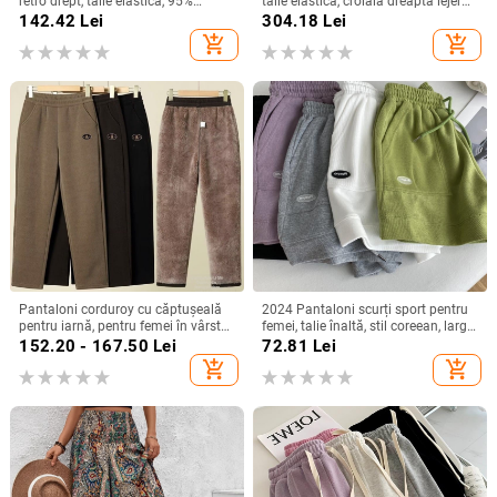
retro drept, talie elastică, 95%
talie elastică, croială dreaptă lejeră,
poliester, vară 2025
umplutură asemănătoare mătăsii,
142.42
Lei
304.18
Lei
iarnă 2025
add_shopping_cart
add_shopping_cart
Pantaloni corduroy cu căptușeală
2024 Pantaloni scurți sport pentru
pentru iarnă, pentru femei în vârstă,
femei, talie înaltă, stil coreean, largi,
stil haarem.
șnur, croială în formă de A
152.20 - 167.50
Lei
72.81
Lei
add_shopping_cart
add_shopping_cart