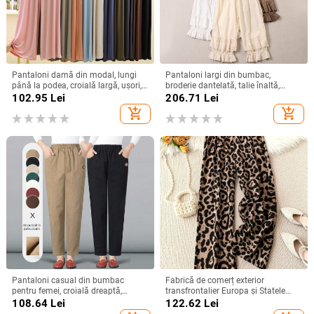
Pantaloni damă din modal, lungi
Pantaloni largi din bumbac,
până la podea, croială largă, ușori,
broderie dantelată, talie înaltă,
pentru casă, cu spandex
lungime până la gleznă, pentru
102.95
Lei
206.71
Lei
femei
add_shopping_cart
add_shopping_cart
Pantaloni casual din bumbac
Fabrică de comerț exterior
pentru femei, croială dreaptă,
transfrontalier Europa și Statele
lungime cropped, talie elastică,
Unite 2025 pantaloni noi pentru
108.64
Lei
122.62
Lei
material subțire, 95% bumbac
femei cu imprimeu leopard,