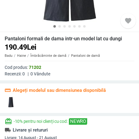
favorite
Pantaloni formali de dama intr-un model lat cu dungi
190.49
Lei
Badu
Haine
Îmbrăcăminte de damă
Pantaloni de damă
Cod produs:
71202
Recenzii:
0
|
0
Vândute
straighten
Alegeți modelul sau dimensiunea disponibilă
redeem
NEWRO
-10% pentru noi clienți cu cod:
local_shipping
Livrare și retururi
Livrare:
14 August - 21 August