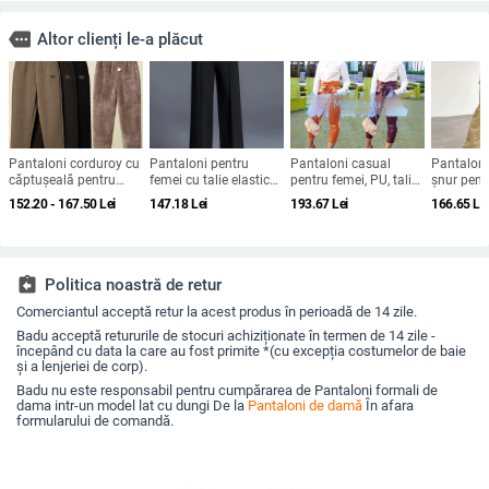
more
Altor clienți le-a plăcut
Pantaloni corduroy cu
Pantaloni pentru
Pantaloni casual
Pantaloni
căptușeală pentru
femei cu talie elastică,
pentru femei, PU, talie
șnur pent
iarnă, pentru femei în
croială largă, poliester
înaltă, croială strânsă,
export tra
152.20 - 167.50
Lei
147.18
Lei
193.67
Lei
166.65
Le
vârstă, stil haarem.
90–95%, casual,
până la gleznă, stil
din Europ
primăvara 2025, YDS
urban
stil nou 
și vară, p
uscare ra
parașutișt
assignment_return
Politica noastră de retur
casual am
Comerciantul acceptă retur la acest produs în perioadă de 14 zile.
8082
Badu acceptă retururile de stocuri achiziționate în termen de 14 zile -
începând cu data la care au fost primite *(cu excepția costumelor de baie
și a lenjeriei de corp).
Badu nu este responsabil pentru cumpărarea de Pantaloni formali de
dama intr-un model lat cu dungi De la
Pantaloni de damă
În afara
formularului de comandă.