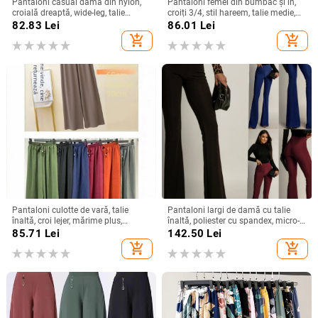
Pantaloni casual dama din nylon,
Pantaloni femei din bumbac și in,
croială dreaptă, wide-leg, talie
croiți 3/4, stil hareem, talie medie,
înaltă, lungime până la gleznă,
croială lejeră, vară casual
82.83
Lei
86.01
Lei
țesătură subțire
add_shopping_cart
add_shopping_cart
Pantaloni culotte de vară, talie
Pantaloni largi de damă cu talie
înaltă, croi lejer, mărime plus,
înaltă, poliester cu spandex, micro-
culoare uni, talie elastică, picioare
elasticitate, stil street fashionista
85.71
Lei
142.50
Lei
largi
add_shopping_cart
add_shopping_cart