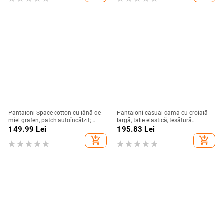
Pantaloni Space cotton cu lână de
Pantaloni casual dama cu croială
miel grafen, patch autoîncălzit;
largă, talie elastică, țesătură
rezistenți la vânt și apă
chenille, textură ușoară, vară 2025
149.99
Lei
195.83
Lei
add_shopping_cart
add_shopping_cart