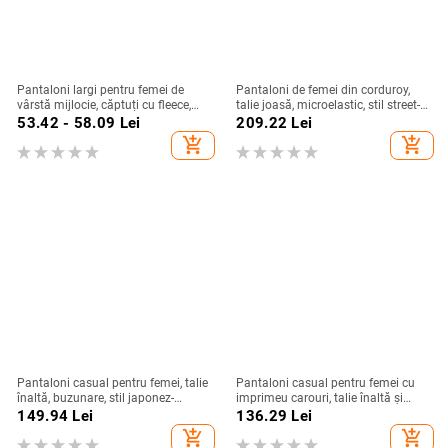
Pantaloni largi pentru femei de
Pantaloni de femei din corduroy,
vârstă mijlocie, căptuți cu fleece,
talie joasă, microelastic, stil street-
talie medie, croială lejeră, toamnă–
hipster, pantaloni casual, 95%
53.42 - 58.09
Lei
209.22
Lei
iarna
poliester
add_shopping_cart
add_shopping_cart
Pantaloni casual pentru femei, talie
Pantaloni casual pentru femei cu
înaltă, buzunare, stil japonez-
imprimeu carouri, talie înaltă și
coreean, conținut 70–80% poliester
croială largă, stil european și
149.94
Lei
136.29
Lei
american.
add_shopping_cart
add_shopping_cart