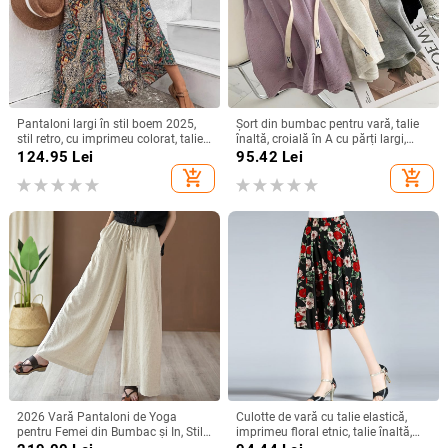
Pantaloni largi în stil boem 2025,
Șort din bumbac pentru vară, talie
stil retro, cu imprimeu colorat, talie
înaltă, croială în A cu părți largi,
înaltă, croială lejeră
lungime capri, casual, stil urban
124.95
Lei
95.42
Lei
add_shopping_cart
add_shopping_cart
2026 Vară Pantaloni de Yoga
Culotte de vară cu talie elastică,
pentru Femei din Bumbac și In, Stil
imprimeu floral etnic, talie înaltă,
Artistic Retro, Spălați cu Nisip, Talie
lungime midi