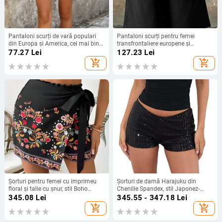
Pantaloni scurți de vară populari
Pantaloni scurți pentru femei
din Europa și America, cei mai bine
transfrontaliere europene și
vânduți de la Amazon Independent
americane 2025, vară nouă, stil
77.27
Lei
127.23
Lei
Station Foreign Trade 2025,
nou, pantaloni cu cinci puncte,
add_shopping_cart
add_shopping_cart
culottes transfrontaliere
culoare pură, pantaloni casual,
pantaloni drepți pentru casă
Șorturi pentru femei cu imprimeu
Șorturi de damă Harajuku din
floral și talie cu șnur, stil Boho
Chenille Spandex, stil Japonez-
Harajuku, țesătură chenille cu
Coreean casual, primăvara 2025
345.08
Lei
345.55 - 347.18
Lei
Spandex <30%
add_shopping_cart
add_shopping_cart