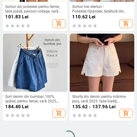
Șorturi din poliester pentru femei,
Șorturi trei sferturi -
talie joasă, panouri collage, vară
Poliester/Spandex, țesătură din
2025, stil sexy
mătase de lapte, microelasticitate,
101.83
Lei
110.62
Lei
croială casual/colaj
add_shopping_cart
add_shopping_cart
Șort denim din bumbac 100%,
Shorts din denim pentru mărime
spălat, pentru femei, vară 2025,
plus, vară 2025: talie înaltă,
croială lejeră în A, largi
despicare, croială dreaptă, croială
184.40
Lei
135.62 - 137.96
Lei
lejeră, stil A-line
add_shopping_cart
add_shopping_cart