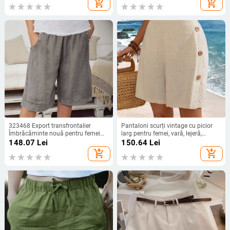
add_shopping_cart
add_shopping_cart
fustă, pantaloni scurți
323468 Export transfrontalier
Pantaloni scurți vintage cu picior
Îmbrăcăminte nouă pentru femei
larg pentru femei, vară, lejeră,
Amazon, vândut la cald, culoare
subțire, cu nasturi vintage,
148.07
Lei
150.64
Lei
pură, pantaloni scurți cu buzunare
decorațiuni artistice, respirabile,
add_shopping_cart
add_shopping_cart
cu clapă în cinci puncte, pantaloni
toate potrivirea
scurți largi, mărime mică