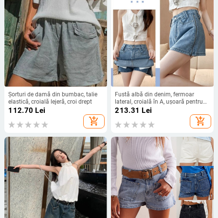
Șorturi de damă din bumbac, talie
Fustă albă din denim, fermoar
elastică, croială lejeră, croi drept
lateral, croială în A, ușoară pentru
vară, acoperă șoldurile și subțiază
112.70
Lei
213.31
Lei
silueta, pentru femei de talie mică
add_shopping_cart
add_shopping_cart