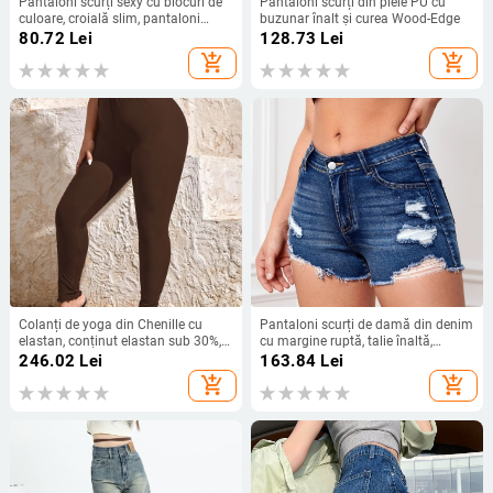
Pantaloni scurți sexy cu blocuri de
Pantaloni scurți din piele PU cu
culoare, croială slim, pantaloni
buzunar înalt și curea Wood-Edge
fierbinți pentru primăvară și vară,
80.72
Lei
128.73
Lei
potriviți pentru ținute sport și
add_shopping_cart
add_shopping_cart
casual, design sexy, fată sexy
Colanți de yoga din Chenille cu
Pantaloni scurți de damă din denim
elastan, conținut elastan sub 30%,
cu margine ruptă, talie înaltă,
Harajuku stil, relax japono-coreean,
denim, 90–95% bumbac,
246.02
Lei
163.84
Lei
primăvara 2025
microelasticitate
add_shopping_cart
add_shopping_cart