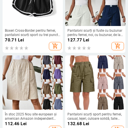
Boxeri Cross-Border pentru femei,
Pantaloni scurți și fuste cu buzunar
pantaloni scurți sport cu trei puncte,
pentru femei, noi, cu buzunar, de la
yoga slăbit, lejer, mărime mare,
Amazon Temuwish, în Europa și
70.71
Lei
127.77
Lei
sport, elasticitate și respirabilitate
America, 2025
add_shopping_cart
add_shopping_cart
ridicate
În stoc 2025 Nou site european și
Pantaloni scurți sport pentru femei,
american Amazon independent
casual, lejeri, culoare solidă, talie
Culoare solidă, pantaloni casual cu
înaltă, cu șireturi, cargo cu
112.46
Lei
132.68
Lei
buzunare multicolore pentru femei,
buzunare