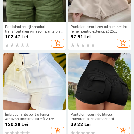
Pantaloni scurți populari
Pantaloni scurți casual slim pentru
transfrontalieri Amazon, pantaloni
femei, pentru exterior, 2025,
scurți casual cu picior larg, lejeri,
primăvara, design nou, retro, simpli,
102.47
Lei
87.91
Lei
vara 2025, noi pantaloni scurți cu
cu talie înaltă, linie A, cu picior larg
add_shopping_cart
add_shopping_cart
talie înaltă, la modă europeană și
americană
Îmbrăcăminte pentru femei
Pantaloni scurți de fitness
Amazon transfrontalieră 2025
transfrontalieri europene și
Noutate primăvară, vară și toamnă
americane, sport, yoga, pantaloni
120.28
Lei
89.22
Lei
stil polonez casual culoare solidă
de vară pentru femei, cu buzunar
add_shopping_cart
add_shopping_cart
pantaloni scurți cu talie înaltă cu
gol pe fund, antrenament, ridicare