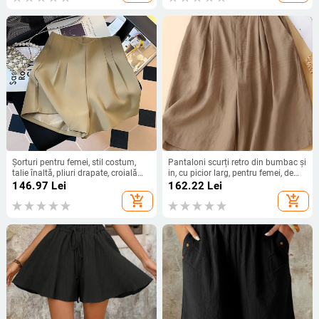
nasturi stil scurt
rapidă a feselor, yoga
Șorturi pentru femei, stil costum,
Pantaloni scurți retro din bumbac și
talie înaltă, pliuri drapate, croială
in, cu picior larg, pentru femei, de
dreaptă
vară, subțiri, semi-elastice, cu talie
146.97
Lei
162.22
Lei
înaltă, lejeri, versatile, casual, cu
add_shopping_cart
add_shopping_cart
cinci puncte