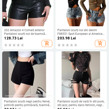
202 Amazon 4 Comerț exterior
Pantaloni scurți noi din denim
Pantaloni scurți noi de toamnă
F88551 Spot European și American
pentru femei Pantaloni din piele PU
Amazon, pantaloni scurți din denim
128.73
Lei
203.98
Lei
la modă pentru femei
cu cruce elastică brodată, vânduți
add_shopping_cart
add_shopping_cart
la preț redus
Pantaloni scurți negri pentru femei,
Pantaloni scurți de vară în stil punk,
potriviți pentru primăvară, toamnă
stil jazz, pentru dans feminin, negri,
și vară, 2025 noi pantaloni strâmți
cu talie înaltă, pentru motocicletă,