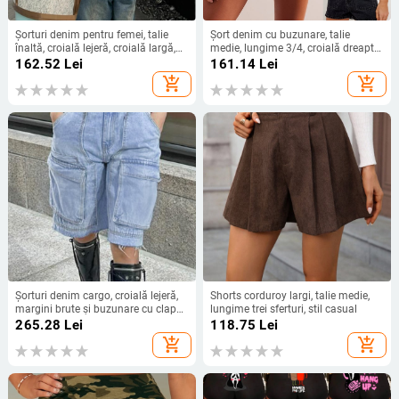
Șorturi denim pentru femei, talie
Șort denim cu buzunare, talie
înaltă, croială lejeră, croială largă,
medie, lungime 3/4, croială dreaptă,
lungime medie, 50–70% bumbac
stil street hipster, elasticitate
162.52
Lei
161.14
Lei
ridicată, 90–95% bumbac
add_shopping_cart
add_shopping_cart
Şorturi denim cargo, croială lejeră,
Shorts corduroy largi, talie medie,
margini brute și buzunare cu clapă
lungime trei sferturi, stil casual
— țesătură din bumbac 95%+
265.28
Lei
118.75
Lei
add_shopping_cart
add_shopping_cart