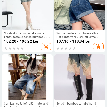
Shorts din denim cu talie înaltă
Șorturi din denim cu talie înaltă -
pentru femei, elastice, bumbac 80-
Hot pants, vară 2025, stil street
90%, vară 2025
hipster, țesătură din bumbac 50–
182.20 - 196.22
Lei
107.16 - 118.84
Lei
70%
add_shopping_cart
add_shopping_cart
Șort jean cu talie înaltă, material din
Șort din bumbac cu talie înaltă,