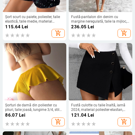
Șort scurt cu paiete, poliester, talie
Fustă-pantalon din denim cu
elastică, talie medie, material
margine neregulată, talie la mijloc,
subțire
micro-elasticitate, finisaj spălat
115.64
Lei
236.05
Lei
add_shopping_cart
add_shopping_cart
Șorturi de damă din poliester cu
Fustă culotte cu talie înaltă, iarnă
pliuri, talie joasă, lungime 3/4, stil
2024, material poliester-elastan,
urban
țesătură de greutate medie, lungime
86.07
Lei
121.04
Lei
cu cinci puncte, stil pentru naveta
add_shopping_cart
add_shopping_cart
urbană elegant