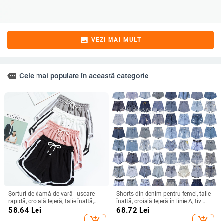
image
VEZI MAI MULT
more
Cele mai populare în această categorie
Șorturi de damă de vară - uscare
Shorts din denim pentru femei, talie
rapidă, croială lejeră, talie înaltă,
înaltă, croială lejeră în linie A, tiv
largi, pentru fitness și relaxare, Plus
franjat, ultra-scurți, vară 2025
58.64
Lei
68.72
Lei
size
add_shopping_cart
add_shopping_cart