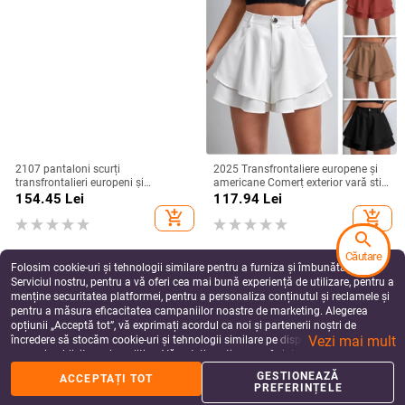
2107 pantaloni scurți
2025 Transfrontaliere europene și
transfrontalieri europeni și
americane Comerț exterior vară stil
americani Amazon 2023 pentru
nou femei talie înaltă dublu strat
154.45
Lei
117.94
Lei
femei, de vară, cu imprimeu de
vrac moda casual micro la culoare
add_shopping_cart
add_shopping_cart
camuflaj, cusături și patch-uri
solidă pantaloni scurți
search
Căutare
Folosim cookie-uri și tehnologii similare pentru a furniza și îmbunătăți
Serviciul nostru, pentru a vă oferi cea mai bună experiență de utilizare, pentru a
menține securitatea platformei, pentru a personaliza conținutul și reclamele și
pentru a măsura eficacitatea campaniilor noastre de marketing. Alegerea
opțiunii „Acceptă tot”, vă exprimați acordul ca noi și partenerii noștri de
Vezi mai mult
încredere să stocăm cookie-uri și tehnologii similare pe dispozitivul dvs. în
scopuri publicitare și analitice. Vă puteți gestiona preferințele în orice moment
făcând clic pe „Gestionează preferințele”. Pentru mai multe informații, vă
GESTIONEAZĂ
ACCEPTAȚI TOT
rugăm să consultați
Politica noastră de confidențialitate
.
PREFERINȚELE