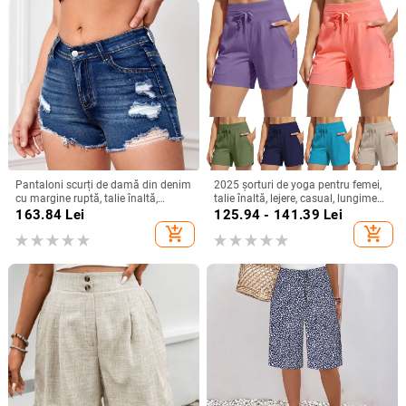
Pantaloni scurți de damă din denim
2025 șorturi de yoga pentru femei,
cu margine ruptă, talie înaltă,
talie înaltă, lejere, casual, lungime
denim, 90–95% bumbac,
trei sferturi
163.84
Lei
125.94 - 141.39
Lei
microelasticitate
add_shopping_cart
add_shopping_cart