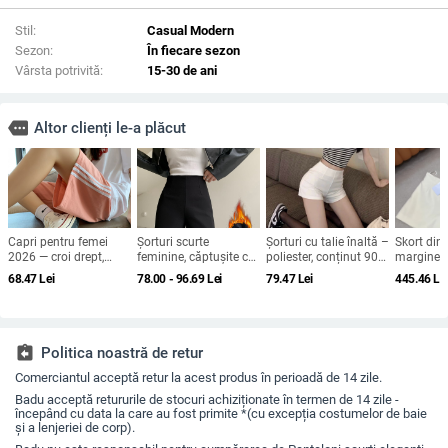
Stil:
Casual Modern
Sezon:
În fiecare sezon
Vârsta potrivită:
15-30 de ani
more
Altor clienți le-a plăcut
Capri pentru femei
Șorturi scurte
Șorturi cu talie înaltă –
Skort din 
2026 — croi drept,
feminine, căptușite cu
poliester, conținut 90–
margine a
slim, casual larg,
fleece, talie înaltă,
95% poliester, croială
70–80% l
68.47
Lei
78.00 - 96.69
Lei
79.47
Lei
445.46
Le
pantaloni sport de
țesătură romană
dreaptă, stil proaspăt
primăvara
vară
(viscoză 50–70%,
şi dulce, cusături
urban pen
poliester 30–50%),
patchwork
zilnică
toamnă 2025
assignment_return
Politica noastră de retur
Comerciantul acceptă retur la acest produs în perioadă de 14 zile.
Badu acceptă retururile de stocuri achiziționate în termen de 14 zile -
începând cu data la care au fost primite *(cu excepția costumelor de baie
și a lenjeriei de corp).