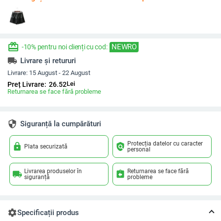
redeem
NEWRO
-10% pentru noi clienți cu cod:
local_shipping
Livrare și retururi
Livrare:
15 August - 22 August
Lei
Preț Livrare:
26.52
Returnarea se face fără probleme
security
Siguranță la cumpărături
Protecția datelor cu caracter
lock
policy
Plata securizată
personal
Livrarea produselor în
Returnarea se face fără
local_shipping
assignment_return
siguranță
probleme
settings
Specificații produs