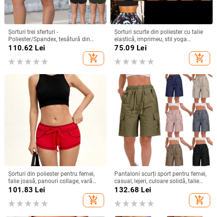
Șorturi trei sferturi -
Șorturi scurte din poliester cu talie
Poliester/Spandex, țesătură din
elastică, imprimeu, stil yoga
mătase de lapte, microelasticitate,
(Polyester 95%+)
110.62
Lei
75.09
Lei
croială casual/colaj
add_shopping_cart
add_shopping_cart
Șorturi din poliester pentru femei,
Pantaloni scurți sport pentru femei,
talie joasă, panouri collage, vară
casual, lejeri, culoare solidă, talie
2025, stil sexy
înaltă, cu șireturi, cargo cu
101.83
Lei
132.68
Lei
buzunare
add_shopping_cart
add_shopping_cart