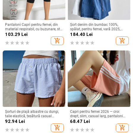
Pantaloni Capri pentru femei, din
Șort denim din bumbac 100%,
material respirabil, cu buzunare, stil
spălat, pentru femei, vară 2025,
casual‑sport, lungime Capri, croială
croială lejeră în A, largi
103.29
Lei
184.40
Lei
lejeră
add_shopping_cart
add_shopping_cart
Șorturi de plajă albastre cu dungi,
Capri pentru femei 2026 — croi
talie elastică, țesătură casual
drept, slim, casual larg, pantaloni
pentru femei
sport de vară
92.94
Lei
68.47
Lei
add_shopping_cart
add_shopping_cart