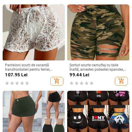
Pantaloni scurți de vacanță
Șorturi scurte camuflaj cu talie
transfrontalieri pentru femei,
înaltă, amestec poliester/spandex,
culoare solidă, cu dantelă și
lungime cinci sferturi, sezon iarnă
107.95
Lei
99.44
Lei
frânghie, transparenti
2025, stil commuting
add_shopping_cart
add_shopping_cart