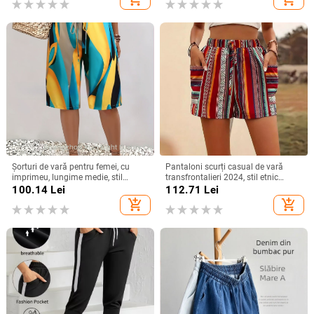
Șorturi de vară pentru femei, cu
Pantaloni scurți casual de vară
imprimeu, lungime medie, stil
transfrontalieri 2024, stil etnic
casual european-american, fără
Amazon, cu dungi contrastante,
100.14
Lei
112.71
Lei
elasticitate
pentru femei
add_shopping_cart
add_shopping_cart