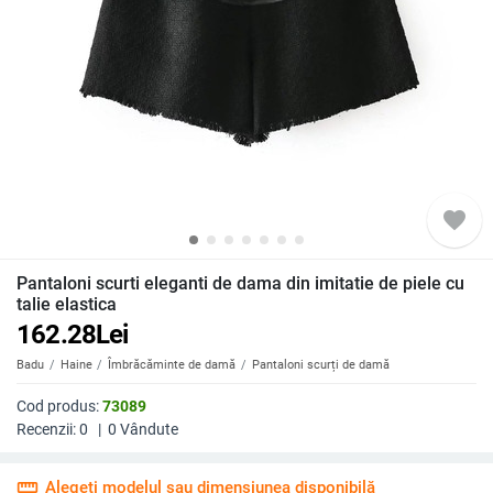
favorite
Pantaloni scurti eleganti de dama din imitatie de piele cu
talie elastica
162.28
Lei
Badu
Haine
Îmbrăcăminte de damă
Pantaloni scurți de damă
Cod produs:
73089
Recenzii:
0
|
0
Vândute
straighten
Alegeți modelul sau dimensiunea disponibilă