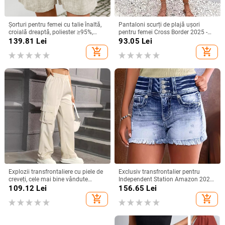
Șorturi pentru femei cu talie înaltă,
Pantaloni scurți de plajă ușori
croială dreaptă, poliester ≥95%,
pentru femei Cross Border 2025 -
lungime 3/4, stil casual, vara 2025
Imprimeu floral casual albastru și
139.81
Lei
93.05
Lei
alb, talie cu șnur
add_shopping_cart
add_shopping_cart
Explozii transfrontaliere cu piele de
Exclusiv transfrontalier pentru
creveți, cele mai bine vândute
Independent Station Amazon 2025
pantaloni drepți Joker, cu aspect
Vara nouă la modă, pantaloni
109.12
Lei
156.65
Lei
plăcut și senzație de cădere.
scurți din denim spălat, rupți cu
add_shopping_cart
add_shopping_cart
margini brute, pentru femei