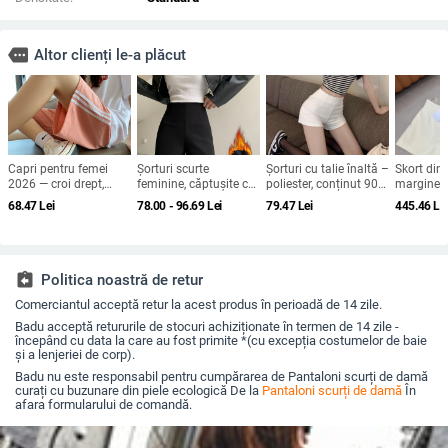
more
Altor clienți le-a plăcut
Capri pentru femei
Șorturi scurte
Șorturi cu talie înaltă –
Skort din 
2026 — croi drept,
feminine, căptușite cu
poliester, conținut 90–
margine a
slim, casual larg,
fleece, talie înaltă,
95% poliester, croială
70–80% l
68.47
Lei
78.00 - 96.69
Lei
79.47
Lei
445.46
Le
pantaloni sport de
țesătură romană
dreaptă, stil proaspăt
primăvara
vară
(viscoză 50–70%,
şi dulce, cusături
urban pen
poliester 30–50%),
patchwork
zilnică
toamnă 2025
assignment_return
Politica noastră de retur
Comerciantul acceptă retur la acest produs în perioadă de 14 zile.
Badu acceptă retururile de stocuri achiziționate în termen de 14 zile -
începând cu data la care au fost primite *(cu excepția costumelor de baie
și a lenjeriei de corp).
Badu nu este responsabil pentru cumpărarea de Pantaloni scurți de damă
curați cu buzunare din piele ecologică De la
Pantaloni scurți de damă
În
afara formularului de comandă.