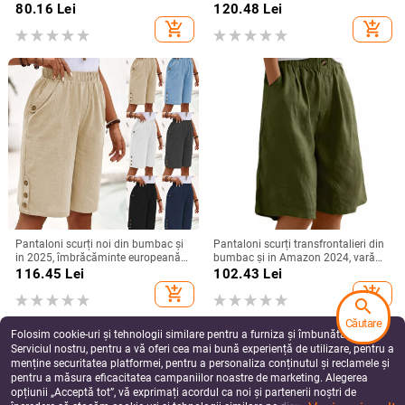
de strângere, vară 2025
pentru primăvară și vară,
80.16
Lei
120.48
Lei
transfrontalieri 2024, de pe
add_shopping_cart
add_shopping_cart
Aliexpress
Pantaloni scurți noi din bumbac și
Pantaloni scurți transfrontalieri din
in 2025, îmbrăcăminte europeană
bumbac și in Amazon 2024, vară
și americană transfrontalieră,
nouă, pantaloni scurți pentru femei,
116.45
Lei
102.43
Lei
pantaloni casual de culoare solidă,
talie înaltă, pantaloni medii pentru
add_shopping_cart
add_shopping_cart
pantaloni drepți pentru uz casnic
femei
search
Căutare
Folosim cookie-uri și tehnologii similare pentru a furniza și îmbunătăți
Serviciul nostru, pentru a vă oferi cea mai bună experiență de utilizare, pentru a
menține securitatea platformei, pentru a personaliza conținutul și reclamele și
pentru a măsura eficacitatea campaniilor noastre de marketing. Alegerea
opțiunii „Acceptă tot”, vă exprimați acordul ca noi și partenerii noștri de