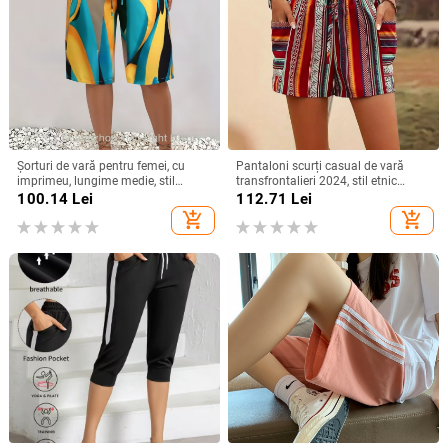
Șorturi de vară pentru femei, cu
Pantaloni scurți casual de vară
imprimeu, lungime medie, stil
transfrontalieri 2024, stil etnic
casual european-american, fără
Amazon, cu dungi contrastante,
100.14
Lei
112.71
Lei
elasticitate
pentru femei
add_shopping_cart
add_shopping_cart