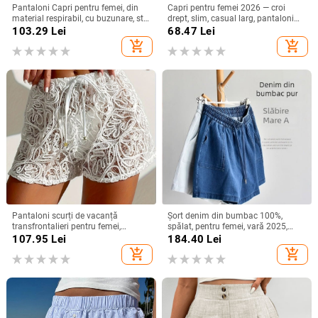
Pantaloni Capri pentru femei, din
Capri pentru femei 2026 — croi
material respirabil, cu buzunare, stil
drept, slim, casual larg, pantaloni
casual‑sport, lungime Capri, croială
sport de vară
103.29
Lei
68.47
Lei
lejeră
add_shopping_cart
add_shopping_cart
Pantaloni scurți de vacanță
Șort denim din bumbac 100%,
transfrontalieri pentru femei,
spălat, pentru femei, vară 2025,
culoare solidă, cu dantelă și
croială lejeră în A, largi
107.95
Lei
184.40
Lei
frânghie, transparenti
add_shopping_cart
add_shopping_cart