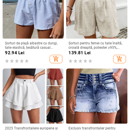
Șorturi de plajă albastre cu dungi,
Șorturi pentru femei cu talie înaltă,
talie elastică, țesătură casual
croială dreaptă, poliester ≥95%,
pentru femei
lungime 3/4, stil casual, vara 2025
92.94
Lei
139.81
Lei
add_shopping_cart
add_shopping_cart
2025 Transfrontaliere europene și
Exclusiv transfrontalier pentru