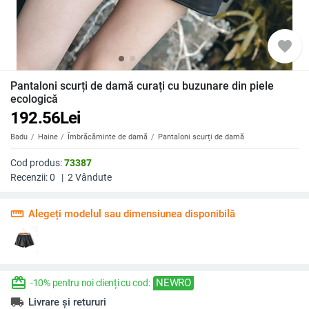
favorite
Pantaloni scurți de damă curați cu buzunare din piele
ecologică
192.56
Lei
Badu
Haine
Îmbrăcăminte de damă
Pantaloni scurți de damă
Cod produs:
73387
Recenzii:
0
|
2
Vândute
straighten
Alegeți modelul sau dimensiunea disponibilă
redeem
NEWRO
-10% pentru noi clienți cu cod:
local_shipping
Livrare și retururi