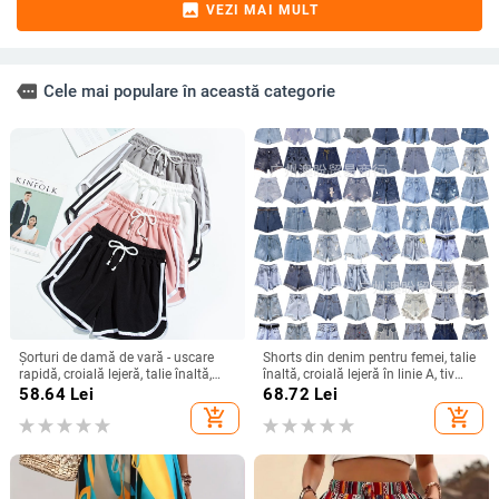
image
VEZI MAI MULT
more
Cele mai populare în această categorie
Șorturi de damă de vară - uscare
Shorts din denim pentru femei, talie
rapidă, croială lejeră, talie înaltă,
înaltă, croială lejeră în linie A, tiv
largi, pentru fitness și relaxare, Plus
franjat, ultra-scurți, vară 2025
58.64
Lei
68.72
Lei
size
add_shopping_cart
add_shopping_cart