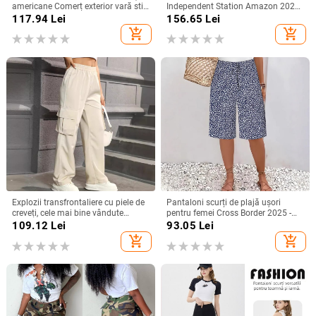
americane Comerț exterior vară stil
Independent Station Amazon 2025
nou femei talie înaltă dublu strat
Vara nouă la modă, pantaloni
117.94
Lei
156.65
Lei
vrac moda casual micro la culoare
scurți din denim spălat, rupți cu
add_shopping_cart
add_shopping_cart
solidă pantaloni scurți
margini brute, pentru femei
Explozii transfrontaliere cu piele de
Pantaloni scurți de plajă ușori
creveți, cele mai bine vândute
pentru femei Cross Border 2025 -
pantaloni drepți Joker, cu aspect
Imprimeu floral casual albastru și
109.12
Lei
93.05
Lei
plăcut și senzație de cădere.
alb, talie cu șnur
add_shopping_cart
add_shopping_cart