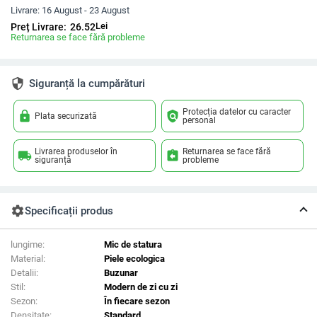
Livrare:
16 August - 23 August
Lei
Preț Livrare:
26.52
Returnarea se face fără probleme
security
Siguranță la cumpărături
Protecția datelor cu caracter
lock
policy
Plata securizată
personal
Livrarea produselor în
Returnarea se face fără
local_shipping
assignment_return
siguranță
probleme
settings
Specificații produs
lungime:
Mic de statura
Material:
Piele ecologica
Detalii:
Buzunar
Stil:
Modern de zi cu zi
Sezon:
În fiecare sezon
Densitate:
Standard