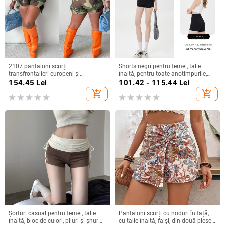
2107 pantaloni scurți
Shorts negri pentru femei, talie
transfrontalieri europeni și
înaltă, pentru toate anotimpurile,
americani Amazon 2023 pentru
stil casual versatil
154.45
Lei
101.42 - 115.44
Lei
femei, de vară, cu imprimeu de
add_shopping_cart
add_shopping_cart
camuflaj, cusături și patch-uri
Șorturi casual pentru femei, talie
Pantaloni scurți cu noduri în față,
înaltă, bloc de culori, pliuri și șnur
cu talie înaltă, falși, din două piese,