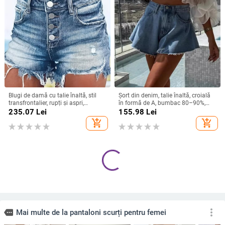
Blugi de damă cu talie înaltă, stil
Șort din denim, talie înaltă, croială
transfrontalier, rupți și aspri,
în formă de A, bumbac 80–90%,
mărime plus, vânzare 2024,
grosime medie
235.07
Lei
155.98
Lei
pantaloni scurți din denim, asortați,
add_shopping_cart
add_shopping_cart
cu personalitate și talie înaltă