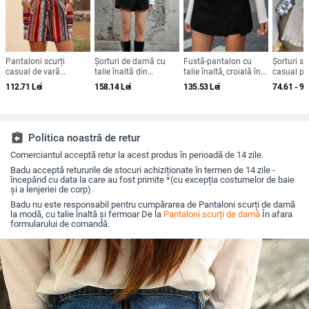
Pantaloni scurți
Șorturi de damă cu
Fustă-pantalon cu
Șorturi sc
casual de vară
talie înaltă din
talie înaltă, croială în
casual pe
transfrontalieri 2024,
poliester (95%+),
A-line și fanta;
cu dantelă
112.71
Lei
158.14
Lei
135.53
Lei
74.61 - 92
stil etnic Amazon, cu
lungime hot pants,
țesătură imitatie de
90–95% po
dungi contrastante,
țesătură tricot groasă,
lână, 90–95%
țesătură s
pentru femei
luciu satinat, stil
poliester; ușoară
confecție
european-american
elasticitate; stil
elegant pentru uz
assignment_return
Politica noastră de retur
zilnic
Comerciantul acceptă retur la acest produs în perioadă de 14 zile.
Badu acceptă retururile de stocuri achiziționate în termen de 14 zile -
începând cu data la care au fost primite *(cu excepția costumelor de baie
și a lenjeriei de corp).
Badu nu este responsabil pentru cumpărarea de Pantaloni scurți de damă
la modă, cu talie înaltă și fermoar De la
Pantaloni scurți de damă
În afara
formularului de comandă.