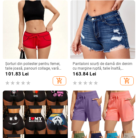
Șorturi din poliester pentru femei,
Pantaloni scurți de damă din denim
talie joasă, panouri collage, vară
cu margine ruptă, talie înaltă,
2025, stil sexy
denim, 90–95% bumbac,
101.83
Lei
163.84
Lei
microelasticitate
add_shopping_cart
add_shopping_cart