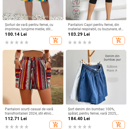
Șorturi de vară pentru femei, cu
Pantaloni Capri pentru femei, din
imprimeu, lungime medie, stil
material respirabil, cu buzunare, stil
casual european-american, fără
casual‑sport, lungime Capri, croială
100.14
Lei
103.29
Lei
elasticitate
lejeră
add_shopping_cart
add_shopping_cart
Pantaloni scurți casual de vară
Șort denim din bumbac 100%,
transfrontalieri 2024, stil etnic
spălat, pentru femei, vară 2025,
Amazon, cu dungi contrastante,
croială lejeră în A, largi
112.71
Lei
184.40
Lei
pentru femei
add_shopping_cart
add_shopping_cart