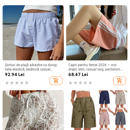
Șorturi de plajă albastre cu dungi,
Capri pentru femei 2026 — croi
talie elastică, țesătură casual
drept, slim, casual larg, pantaloni
pentru femei
sport de vară
92.94
Lei
68.47
Lei
add_shopping_cart
add_shopping_cart