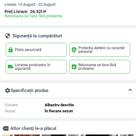
Livrare:
15 August - 22 August
Lei
Preț Livrare:
26.52
Returnarea se face fără probleme
security
Siguranță la cumpărături
Protecția datelor cu caracter
lock
policy
Plata securizată
personal
Livrarea produselor în
Returnarea se face fără
local_shipping
assignment_return
siguranță
probleme
settings
Specificații produs
Culoare:
Albastru deschis
Sezon:
În fiecare sezon
more
Altor clienți le-a plăcut