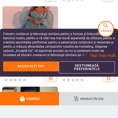
search
Căutare
Folosim cookie-uri și tehnologii similare pentru a furniza și îmbunătăți
COSTUME DE SCENĂ
COSTUME DE SCENĂ
Serviciul nostru, pentru a vă oferi cea mai bună experiență de utilizare, pentru a
menține securitatea platformei, pentru a personaliza conținutul și reclamele și
Costum cosplay Star Wars Jedi
Costum bodysuit cosplay pentru
pentru a măsura eficacitatea campaniilor noastre de marketing. Alegerea
Knight pentru copii, pentru
pisică SuperKitties – Unisex,
jocuri/roluri, țesătură poliester, 80-
material Milk Silk, poliester 70-80%,
opțiunii „Acceptă tot”, vă exprimați acordul ca noi și partenerii noștri de
226.04
Lei
145.65
Lei
90% poliester, pentru băieți până la
pentru jocuri anime și roluri,
Vezi mai mult
încredere să stocăm cookie-uri și tehnologii similare pe dispozitivul dvs. în
add_shopping_cart
add_shopping_cart
17 ani, Primăvara 2023
primăvara 2024
scopuri publicitare și analitice. Vă puteți gestiona preferințele în orice moment
făcând clic pe „Gestionează preferințele”. Pentru mai multe informații, vă
GESTIONEAZĂ
ACCEPTAȚI TOT
rugăm să consultați
Politica noastră de confidențialitate
.
PREFERINȚELE
local_mall
add_shopping_cart
CUMPĂRĂ
ADAUGAȚI ÎN COȘ