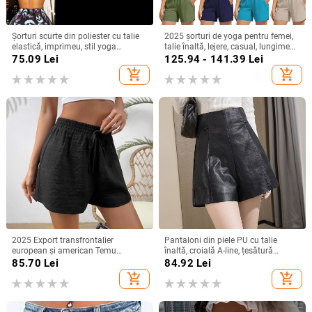
Șorturi scurte din poliester cu talie
2025 șorturi de yoga pentru femei,
elastică, imprimeu, stil yoga
talie înaltă, lejere, casual, lungime
(Polyester 95%+)
trei sferturi
75.09
Lei
125.94 - 141.39
Lei
add_shopping_cart
add_shopping_cart
2025 Export transfrontalier
Pantaloni din piele PU cu talie
european și american Temu
înaltă, croială A-line, țesătură
Amazon Teg Tok Pantaloni scurți
poliester, grosime medie, 50-70%
85.70
Lei
84.92
Lei
eleganți texturați din bumbac și in,
conținut, primăvara 2024
add_shopping_cart
add_shopping_cart
cu talie înnodată