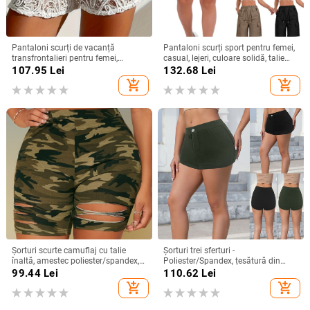
Pantaloni scurți de vacanță
Pantaloni scurți sport pentru femei,
transfrontalieri pentru femei,
casual, lejeri, culoare solidă, talie
culoare solidă, cu dantelă și
înaltă, cu șireturi, cargo cu
107.95
Lei
132.68
Lei
frânghie, transparenti
buzunare
add_shopping_cart
add_shopping_cart
Șorturi scurte camuflaj cu talie
Șorturi trei sferturi -
înaltă, amestec poliester/spandex,
Poliester/Spandex, țesătură din
lungime cinci sferturi, sezon iarnă
mătase de lapte, microelasticitate,
99.44
Lei
110.62
Lei
2025, stil commuting
croială casual/colaj
add_shopping_cart
add_shopping_cart