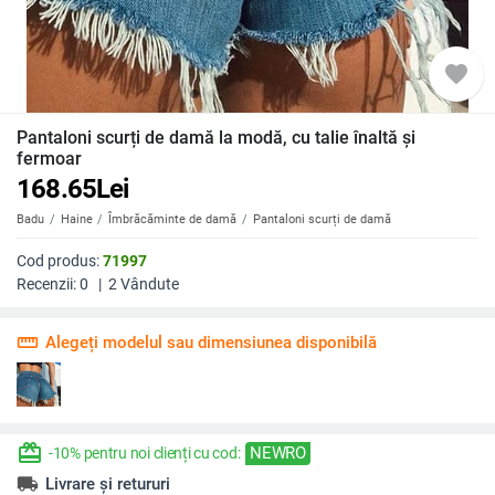
favorite
Pantaloni scurți de damă la modă, cu talie înaltă și
fermoar
168.65
Lei
Badu
Haine
Îmbrăcăminte de damă
Pantaloni scurți de damă
Cod produs:
71997
Recenzii:
0
|
2
Vândute
straighten
Alegeți modelul sau dimensiunea disponibilă
redeem
NEWRO
-10% pentru noi clienți cu cod:
local_shipping
Livrare și retururi