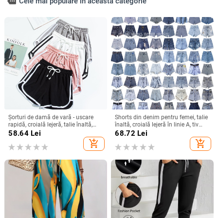
more
Cele mai populare în această categorie
Șorturi de damă de vară - uscare
Shorts din denim pentru femei, talie
rapidă, croială lejeră, talie înaltă,
înaltă, croială lejeră în linie A, tiv
largi, pentru fitness și relaxare, Plus
franjat, ultra-scurți, vară 2025
58.64
Lei
68.72
Lei
size
add_shopping_cart
add_shopping_cart