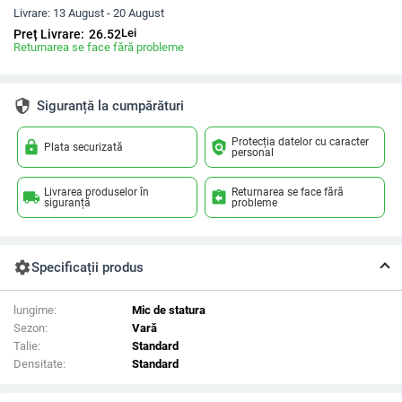
Livrare:
13 August - 20 August
Lei
Preț Livrare:
26.52
Returnarea se face fără probleme
security
Siguranță la cumpărături
Protecția datelor cu caracter
lock
policy
Plata securizată
personal
Livrarea produselor în
Returnarea se face fără
local_shipping
assignment_return
siguranță
probleme
settings
Specificații produs
lungime:
Mic de statura
Sezon:
Vară
Talie:
Standard
Densitate:
Standard