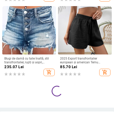
Blugi de damă cu talie înaltă, stil
2025 Export transfrontalier
transfrontalier, rupți și aspri,
european și american Temu
mărime plus, vânzare 2024,
Amazon Teg Tok Pantaloni scurți
235.07
Lei
85.70
Lei
pantaloni scurți din denim, asortați,
eleganți texturați din bumbac și in,
add_shopping_cart
add_shopping_cart
cu personalitate și talie înaltă
cu talie înnodată