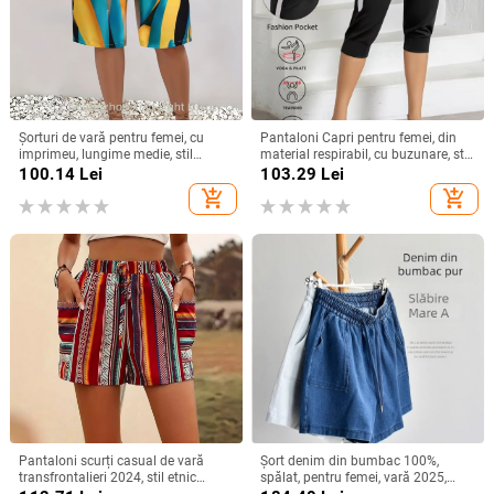
Șorturi de vară pentru femei, cu
Pantaloni Capri pentru femei, din
imprimeu, lungime medie, stil
material respirabil, cu buzunare, stil
casual european-american, fără
casual‑sport, lungime Capri, croială
100.14
Lei
103.29
Lei
elasticitate
lejeră
add_shopping_cart
add_shopping_cart
Pantaloni scurți casual de vară
Șort denim din bumbac 100%,
transfrontalieri 2024, stil etnic
spălat, pentru femei, vară 2025,