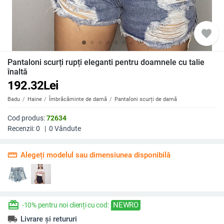
favorite
Pantaloni scurți rupți eleganti pentru doamnele cu talie
înaltă
192.32
Lei
Badu
Haine
Îmbrăcăminte de damă
Pantaloni scurți de damă
Cod produs:
72634
Recenzii:
0
|
0
Vândute
straighten
Alegeți modelul sau dimensiunea disponibilă
redeem
NEWRO
-10% pentru noi clienți cu cod:
local_shipping
Livrare și retururi