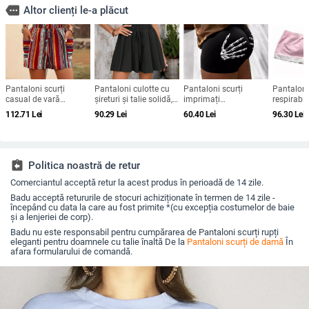
more
Altor clienți le-a plăcut
Pantaloni scurți
Pantaloni culotte cu
Pantaloni scurți
Pantaloni
casual de vară
șireturi și talie solidă,
imprimați
respirabil
transfrontalieri 2024,
de la Amazon, vânduți
transfrontalieri pentru
multicolor
112.71
Lei
90.29
Lei
60.40
Lei
96.30
Lei
stil etnic Amazon, cu
la nivel transfrontalier,
femei, pantaloni de
transfront
dungi contrastante,
în Europa și America,
fitness cu trei puncte,
femei, cu 
pentru femei
la prețuri fierbinți
pantaloni strâmți sexy
europeni și americani,
DK09-327
assignment_return
Politica noastră de retur
Comerciantul acceptă retur la acest produs în perioadă de 14 zile.
Badu acceptă retururile de stocuri achiziționate în termen de 14 zile -
începând cu data la care au fost primite *(cu excepția costumelor de baie
și a lenjeriei de corp).
Badu nu este responsabil pentru cumpărarea de Pantaloni scurți rupți
eleganti pentru doamnele cu talie înaltă De la
Pantaloni scurți de damă
În
afara formularului de comandă.