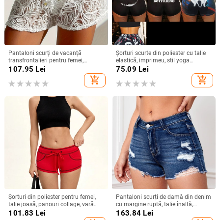
Pantaloni scurți de vacanță
Șorturi scurte din poliester cu talie
transfrontalieri pentru femei,
elastică, imprimeu, stil yoga
culoare solidă, cu dantelă și
(Polyester 95%+)
107.95
Lei
75.09
Lei
frânghie, transparenti
add_shopping_cart
add_shopping_cart
Șorturi din poliester pentru femei,
Pantaloni scurți de damă din denim
talie joasă, panouri collage, vară
cu margine ruptă, talie înaltă,
2025, stil sexy
denim, 90–95% bumbac,
101.83
Lei
163.84
Lei
microelasticitate