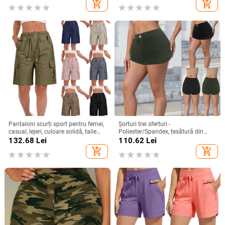
add_shopping_cart
add_shopping_cart
Pantaloni scurți sport pentru femei,
Șorturi trei sferturi -
casual, lejeri, culoare solidă, talie
Poliester/Spandex, țesătură din
înaltă, cu șireturi, cargo cu
mătase de lapte, microelasticitate,
132.68
Lei
110.62
Lei
buzunare
croială casual/colaj
add_shopping_cart
add_shopping_cart