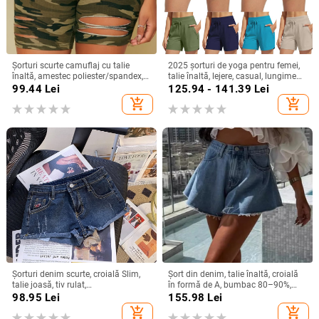
Șorturi scurte camuflaj cu talie
2025 șorturi de yoga pentru femei,
înaltă, amestec poliester/spandex,
talie înaltă, lejere, casual, lungime
lungime cinci sferturi, sezon iarnă
trei sferturi
99.44
Lei
125.94 - 141.39
Lei
2025, stil commuting
add_shopping_cart
add_shopping_cart
Șorturi denim scurte, croială Slim,
Șort din denim, talie înaltă, croială
talie joasă, tiv rulat,
în formă de A, bumbac 80–90%,
microelasticitate
grosime medie
98.95
Lei
155.98
Lei
add_shopping_cart
add_shopping_cart