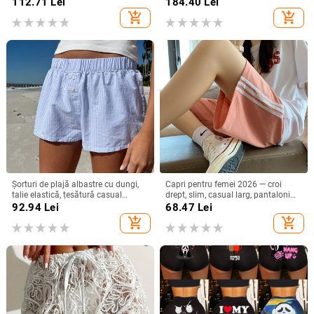
Amazon, cu dungi contrastante,
croială lejeră în A, largi
112.71
Lei
184.40
Lei
pentru femei
add_shopping_cart
add_shopping_cart
Șorturi de plajă albastre cu dungi,
Capri pentru femei 2026 — croi
talie elastică, țesătură casual
drept, slim, casual larg, pantaloni
pentru femei
sport de vară
92.94
Lei
68.47
Lei
add_shopping_cart
add_shopping_cart