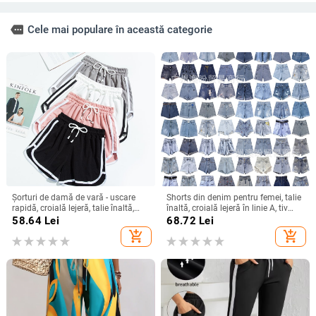
more
Cele mai populare în această categorie
Șorturi de damă de vară - uscare
Shorts din denim pentru femei, talie
rapidă, croială lejeră, talie înaltă,
înaltă, croială lejeră în linie A, tiv
largi, pentru fitness și relaxare, Plus
franjat, ultra-scurți, vară 2025
58.64
Lei
68.72
Lei
size
add_shopping_cart
add_shopping_cart