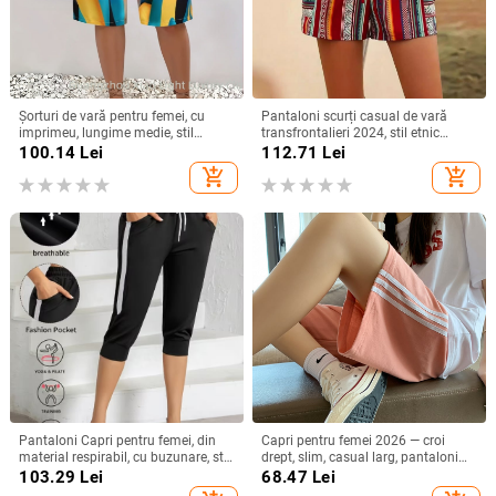
Șorturi de vară pentru femei, cu
Pantaloni scurți casual de vară
imprimeu, lungime medie, stil
transfrontalieri 2024, stil etnic
casual european-american, fără
Amazon, cu dungi contrastante,
100.14
Lei
112.71
Lei
elasticitate
pentru femei
add_shopping_cart
add_shopping_cart
Pantaloni Capri pentru femei, din
Capri pentru femei 2026 — croi
material respirabil, cu buzunare, stil
drept, slim, casual larg, pantaloni
casual‑sport, lungime Capri, croială
sport de vară
103.29
Lei
68.47
Lei
lejeră