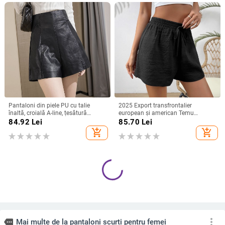
Pantaloni din piele PU cu talie
2025 Export transfrontalier
înaltă, croială A-line, țesătură
european și american Temu
poliester, grosime medie, 50-70%
Amazon Teg Tok Pantaloni scurți
84.92
Lei
85.70
Lei
conținut, primăvara 2024
eleganți texturați din bumbac și in,
add_shopping_cart
add_shopping_cart
cu talie înnodată