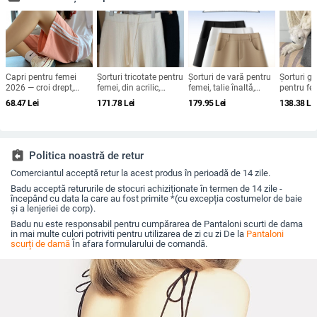
Capri pentru femei
Șorturi tricotate pentru
Șorturi de vară pentru
Șorturi gr
2026 — croi drept,
femei, din acrilic,
femei, talie înaltă,
pentru fem
slim, casual larg,
lungime trei sferturi,
croială A-line, în stil
înaltă, cro
68.47
Lei
171.78
Lei
179.95
Lei
138.38
Le
pantaloni sport de
talie reglabilă, stil
costum, lungime trei
casual, t
vară
casual drept, jacquard
sferturi, versatile
2026
pentru muncă și timp
liber.
assignment_return
Politica noastră de retur
Comerciantul acceptă retur la acest produs în perioadă de 14 zile.
Badu acceptă retururile de stocuri achiziționate în termen de 14 zile -
începând cu data la care au fost primite *(cu excepția costumelor de baie
și a lenjeriei de corp).
Badu nu este responsabil pentru cumpărarea de Pantaloni scurti de dama
in mai multe culori potriviti pentru utilizarea de zi cu zi De la
Pantaloni
scurți de damă
În afara formularului de comandă.