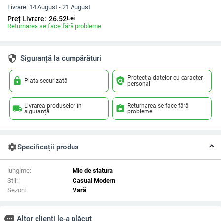
Livrare:
14 August - 21 August
Lei
Preț Livrare:
26.52
Returnarea se face fără probleme
security
Siguranță la cumpărături
Protecția datelor cu caracter
lock
policy
Plata securizată
personal
Livrarea produselor în
Returnarea se face fără
local_shipping
assignment_return
siguranță
probleme
settings
Specificații produs
lungime:
Mic de statura
Stil:
Casual Modern
Sezon:
Vară
more
Altor clienți le-a plăcut