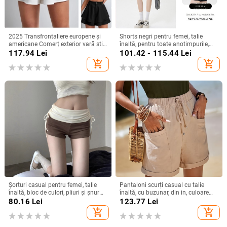
2025 Transfrontaliere europene și
Shorts negri pentru femei, talie
americane Comerț exterior vară stil
înaltă, pentru toate anotimpurile,
nou femei talie înaltă dublu strat
stil casual versatil
117.94
Lei
101.42 - 115.44
Lei
vrac moda casual micro la culoare
add_shopping_cart
add_shopping_cart
solidă pantaloni scurți
Șorturi casual pentru femei, talie
Pantaloni scurți casual cu talie
înaltă, bloc de culori, pliuri și șnur
înaltă, cu buzunar, din in, culoare
de strângere, vară 2025
solidă, pentru femei, europene și
80.16
Lei
123.77
Lei
americane, transfrontalieri,
add_shopping_cart
add_shopping_cart
Amazon, vară nouă