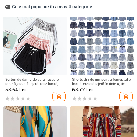
more
Cele mai populare în această categorie
Șorturi de damă de vară - uscare
Shorts din denim pentru femei, talie
rapidă, croială lejeră, talie înaltă,
înaltă, croială lejeră în linie A, tiv
largi, pentru fitness și relaxare, Plus
franjat, ultra-scurți, vară 2025
58.64
Lei
68.72
Lei
size
add_shopping_cart
add_shopping_cart