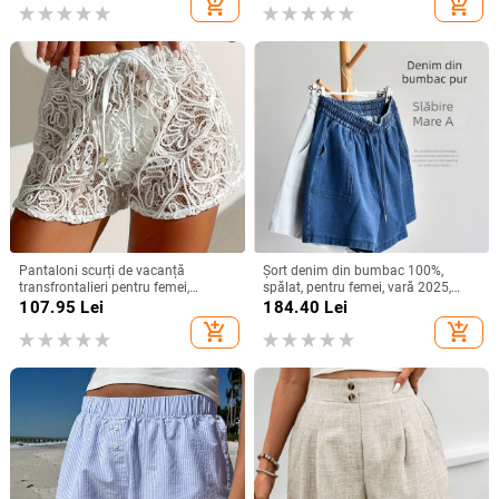
add_shopping_cart
add_shopping_cart
Pantaloni scurți de vacanță
Șort denim din bumbac 100%,
transfrontalieri pentru femei,
spălat, pentru femei, vară 2025,
culoare solidă, cu dantelă și
croială lejeră în A, largi
107.95
Lei
184.40
Lei
frânghie, transparenti
add_shopping_cart
add_shopping_cart