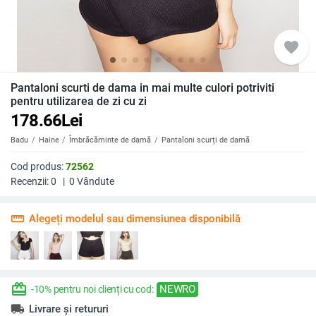
favorite
Pantaloni scurti de dama in mai multe culori potriviti
pentru utilizarea de zi cu zi
178.66
Lei
Badu
Haine
Îmbrăcăminte de damă
Pantaloni scurți de damă
Cod produs:
72562
Recenzii:
0
|
0
Vândute
straighten
Alegeți modelul sau dimensiunea disponibilă
redeem
NEWRO
-10% pentru noi clienți cu cod:
local_shipping
Livrare și retururi