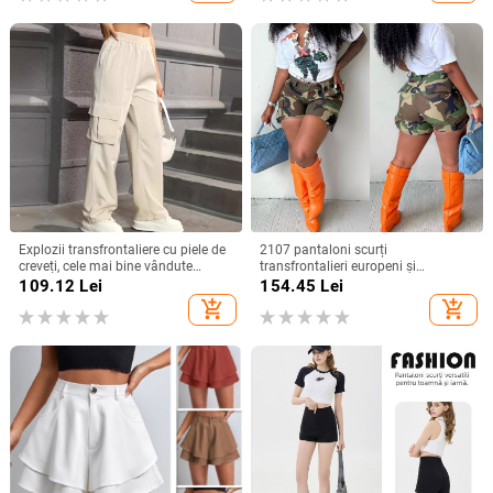
Explozii transfrontaliere cu piele de
2107 pantaloni scurți
creveți, cele mai bine vândute
transfrontalieri europeni și
pantaloni drepți Joker, cu aspect
americani Amazon 2023 pentru
109.12
Lei
154.45
Lei
plăcut și senzație de cădere.
femei, de vară, cu imprimeu de
add_shopping_cart
add_shopping_cart
camuflaj, cusături și patch-uri