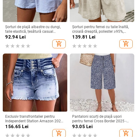
Șorturi de plajă albastre cu dungi,
Șorturi pentru femei cu talie înaltă,
talie elastică, țesătură casual
croială dreaptă, poliester ≥95%,
pentru femei
lungime 3/4, stil casual, vara 2025
92.94
Lei
139.81
Lei
add_shopping_cart
add_shopping_cart
Exclusiv transfrontalier pentru
Pantaloni scurți de plajă ușori
Independent Station Amazon 2025
pentru femei Cross Border 2025 -
Vara nouă la modă, pantaloni
Imprimeu floral casual albastru și
156.65
Lei
93.05
Lei
scurți din denim spălat, rupți cu
alb, talie cu șnur
add_shopping_cart
add_shopping_cart
margini brute, pentru femei