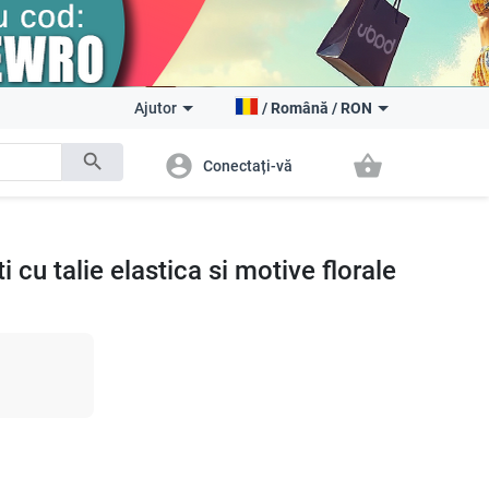
Ajutor
/
Română
/
RON
search
account_circle
shopping_basket
Conectați-vă
 cu talie elastica si motive florale