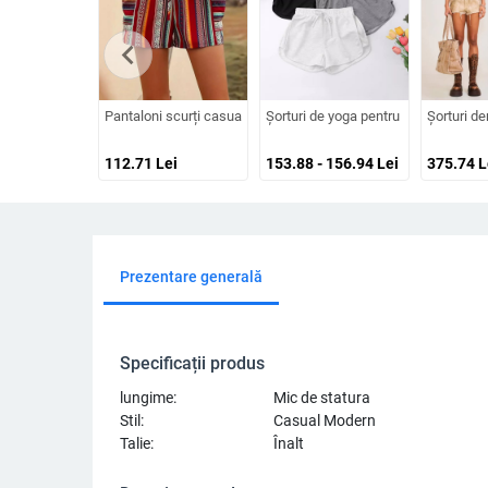
chevron_left
Pantaloni scurți casual de vară transfrontalieri 2024, stil etn
Șorturi de yoga pentru femei – Poli
Șorturi de
112.71
Lei
153.88 - 156.94
Lei
375.74
L
Prezentare generală
Specificații produs
lungime:
Mic de statura
Stil:
Casual Modern
Talie:
Înalt