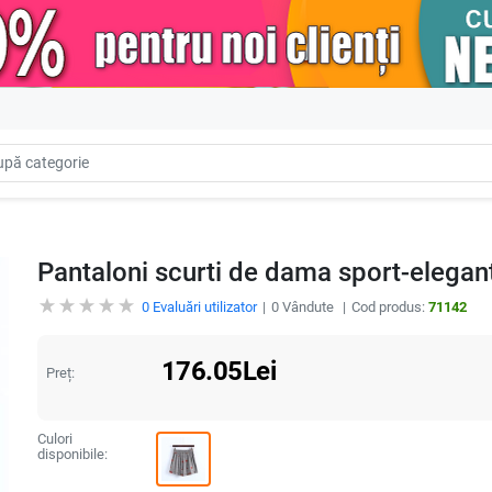
Pantaloni scurti de dama sport-eleganti
0
Evaluări utilizator
0
Vândute
Cod produs:
71142
176.05
Lei
Preț:
Culori
disponibile: