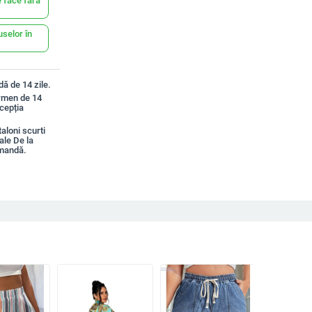
 face fără
uselor în
ă de 14 zile.
ermen de 14
xcepția
loni scurti
ale De la
omandă.