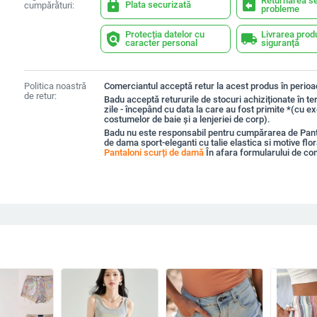
Returnarea se
lock
assignment_return
Plata securizată
cumpărături:
probleme
Protecția datelor cu
Livrarea prod
policy
local_shipping
caracter personal
siguranță
Politica noastră
Comerciantul acceptă retur la acest produs în perioad
de retur:
Badu acceptă retururile de stocuri achiziționate în t
zile - începând cu data la care au fost primite *(cu e
costumelor de baie și a lenjeriei de corp).
Badu nu este responsabil pentru cumpărarea de Panta
de dama sport-eleganti cu talie elastica si motive flor
Pantaloni scurți de damă
În afara formularului de c