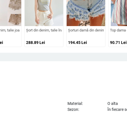
ic Amazon, cu dungi contrastante, pentru femei
ester/Spandex, 70–80% Poliester, Spandex <30%, Lungime scurtă, Primăvara 2024,
nim, talie joasă, bumbac, grosime medie, imprimare tie-dye, stil street hipster
Șort din denim, talie înaltă, lungime scurtă, micro-elastic, d
Șorturi damă din denim cu ciucuri, ta
Top dama c
ei
288.89
Lei
194.45
Lei
90.71
Lei
Material:
O alta
Sezon:
În fiecare 