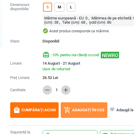
Dimensiuni
S
M
L
disponibile:
Mărime europeană - EU:
S
Mărimea de pe etichetă:
(cm):
38
Talie (cm):
68
șold (cm):
86
check_circle
Acest produs corespunde ca mărime.
Stare:
Disponibil
redeem
NEWRO
-10% pentru noi clienți cu cod:
Livrare:
14 August - 21 August
Ușor de returnat
Preț Livrare:
26.52
Lei
remove
add
Cantitate:
1
local_mall
add_shopping_cart
favorite
Adaugă la 
CUMPĂRAȚI ACUM
ADAUGAȚI ÎN COȘ
Siguranță la