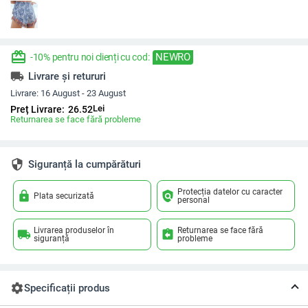
redeem
NEWRO
-10% pentru noi clienți cu cod:
local_shipping
Livrare și retururi
Livrare:
16 August - 23 August
Lei
Preț Livrare:
26.52
Returnarea se face fără probleme
security
Siguranță la cumpărături
Protecția datelor cu caracter
lock
policy
Plata securizată
personal
Livrarea produselor în
Returnarea se face fără
local_shipping
assignment_return
siguranță
probleme
settings
Specificații produs