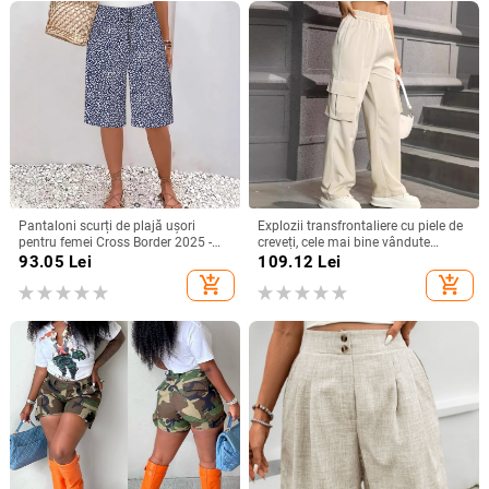
Pantaloni scurți de plajă ușori
Explozii transfrontaliere cu piele de
pentru femei Cross Border 2025 -
creveți, cele mai bine vândute
Imprimeu floral casual albastru și
pantaloni drepți Joker, cu aspect
93.05
Lei
109.12
Lei
alb, talie cu șnur
plăcut și senzație de cădere.
add_shopping_cart
add_shopping_cart