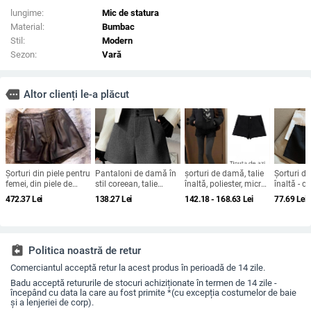
lungime:
Mic de statura
Material:
Bumbac
Stil:
Modern
Sezon:
Vară
more
Altor clienți le-a plăcut
Șorturi din piele pentru
Pantaloni de damă în
șorturi de damă, talie
Șorturi d
femei, din piele de
stil coreean, talie
înaltă, poliester, micro-
înaltă - 
capră, blană naturală,
înaltă, lungime 3/4,
elasticitate (Colecția
(talie îna
472.37
Lei
138.27
Lei
142.18 - 168.63
Lei
77.69
Lei
talie înaltă, lungime
croială dreaptă,
de iarnă 2025)
scurtă, po
3/4, design patchwork,
poliester (95%+),
95%, micro
micro-elastic
textură pluș groasă,
vară 202
microelasticitate,
nasturi
assignment_return
Politica noastră de retur
Comerciantul acceptă retur la acest produs în perioadă de 14 zile.
Badu acceptă retururile de stocuri achiziționate în termen de 14 zile -
începând cu data la care au fost primite *(cu excepția costumelor de baie
și a lenjeriei de corp).