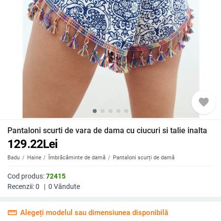
favorite
Pantaloni scurti de vara de dama cu ciucuri si talie inalta
129.22
Lei
Badu
Haine
Îmbrăcăminte de damă
Pantaloni scurți de damă
Cod produs:
72415
Recenzii:
0
|
0
Vândute
straighten
Alegeți modelul sau dimensiunea disponibilă