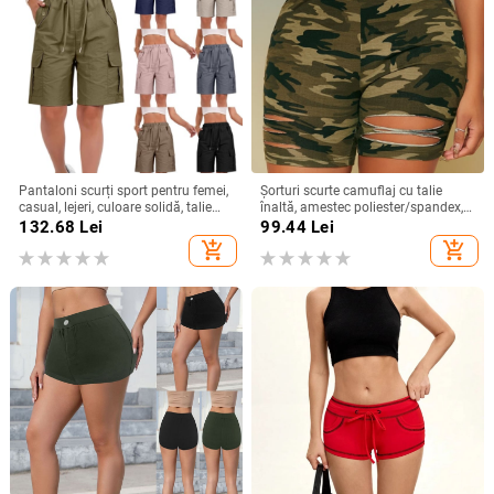
Pantaloni scurți sport pentru femei,
Șorturi scurte camuflaj cu talie
casual, lejeri, culoare solidă, talie
înaltă, amestec poliester/spandex,
înaltă, cu șireturi, cargo cu
lungime cinci sferturi, sezon iarnă
132.68
Lei
99.44
Lei
buzunare
2025, stil commuting
add_shopping_cart
add_shopping_cart