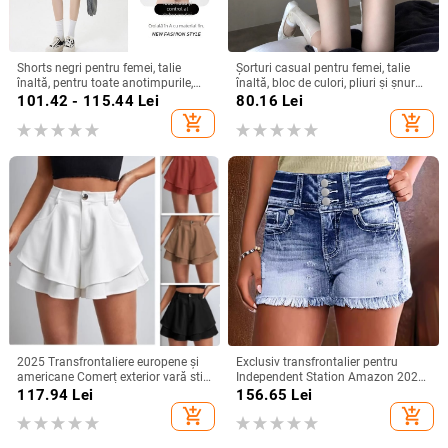
Shorts negri pentru femei, talie
Șorturi casual pentru femei, talie
înaltă, pentru toate anotimpurile,
înaltă, bloc de culori, pliuri și șnur
stil casual versatil
de strângere, vară 2025
101.42 - 115.44
Lei
80.16
Lei
add_shopping_cart
add_shopping_cart
2025 Transfrontaliere europene și
Exclusiv transfrontalier pentru
americane Comerț exterior vară stil
Independent Station Amazon 2025
nou femei talie înaltă dublu strat
Vara nouă la modă, pantaloni
117.94
Lei
156.65
Lei
vrac moda casual micro la culoare
scurți din denim spălat, rupți cu
add_shopping_cart
add_shopping_cart
solidă pantaloni scurți
margini brute, pentru femei