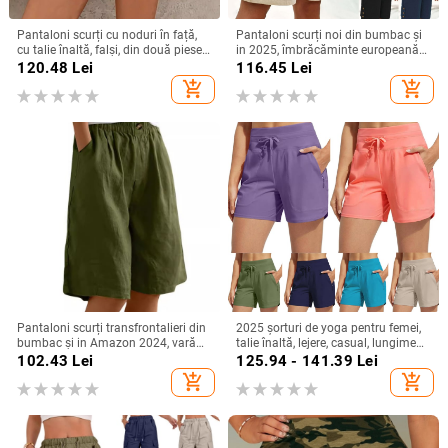
Pantaloni scurți cu noduri în față,
Pantaloni scurți noi din bumbac și
cu talie înaltă, falși, din două piese,
in 2025, îmbrăcăminte europeană
pentru primăvară și vară,
și americană transfrontalieră,
120.48
Lei
116.45
Lei
transfrontalieri 2024, de pe
pantaloni casual de culoare solidă,
add_shopping_cart
add_shopping_cart
Aliexpress
pantaloni drepți pentru uz casnic
Pantaloni scurți transfrontalieri din
2025 șorturi de yoga pentru femei,
bumbac și in Amazon 2024, vară
talie înaltă, lejere, casual, lungime
nouă, pantaloni scurți pentru femei,
trei sferturi
102.43
Lei
125.94 - 141.39
Lei
talie înaltă, pantaloni medii pentru
add_shopping_cart
add_shopping_cart
femei