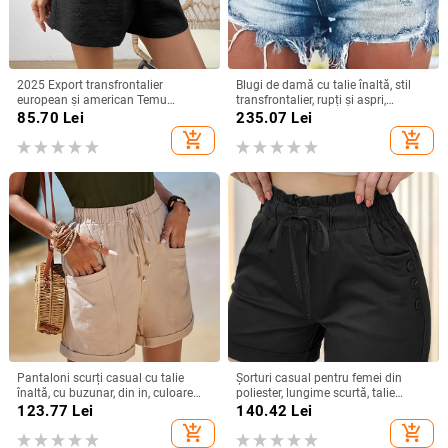
2025 Export transfrontalier
Blugi de damă cu talie înaltă, stil
european și american Temu
transfrontalier, rupți și aspri,
Amazon Teg Tok Pantaloni scurți
mărime plus, vânzare 2024,
85.70
Lei
235.07
Lei
eleganți texturați din bumbac și in,
pantaloni scurți din denim, asortați,
add_shopping_cart
add_shopping_cart
cu talie înnodată
cu personalitate și talie înaltă
Pantaloni scurți casual cu talie
Șorturi casual pentru femei din
înaltă, cu buzunar, din in, culoare
poliester, lungime scurtă, talie
solidă, pentru femei, europene și
plisată cu șnur, croială dreaptă
123.77
Lei
140.42
Lei
americane, transfrontalieri,
add_shopping_cart
add_shopping_cart
Amazon, vară nouă