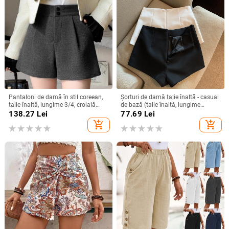
Pantaloni de damă în stil coreean,
Șorturi de damă talie înaltă - casual
talie înaltă, lungime 3/4, croială
de bază (talie înaltă, lungime
dreaptă, poliester (95%+), textură
scurtă, poliester 90–95%, micro-
138.27
Lei
77.69
Lei
pluș groasă, microelasticitate,
elasticitate, vară 2025)
add_shopping_cart
add_shopping_cart
nasturi