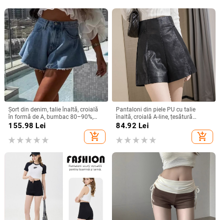
Șort din denim, talie înaltă, croială
Pantaloni din piele PU cu talie
în formă de A, bumbac 80–90%,
înaltă, croială A-line, țesătură
grosime medie
poliester, grosime medie, 50-70%
155.98
Lei
84.92
Lei
conținut, primăvara 2024
add_shopping_cart
add_shopping_cart