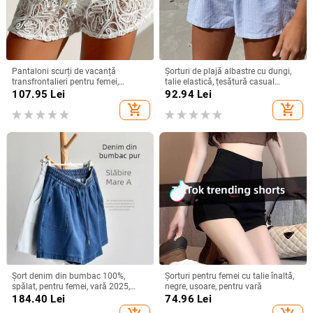
Pantaloni scurți de vacanță
Șorturi de plajă albastre cu dungi,
transfrontalieri pentru femei,
talie elastică, țesătură casual
culoare solidă, cu dantelă și
pentru femei
107.95
Lei
92.94
Lei
frânghie, transparenti
add_shopping_cart
add_shopping_cart
Șort denim din bumbac 100%,
Șorturi pentru femei cu talie înaltă,
spălat, pentru femei, vară 2025,
negre, ușoare, pentru vară
croială lejeră în A, largi
184.40
Lei
74.96
Lei