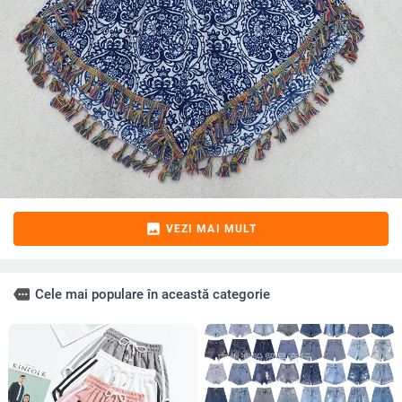
image
VEZI MAI MULT
more
Cele mai populare în această categorie