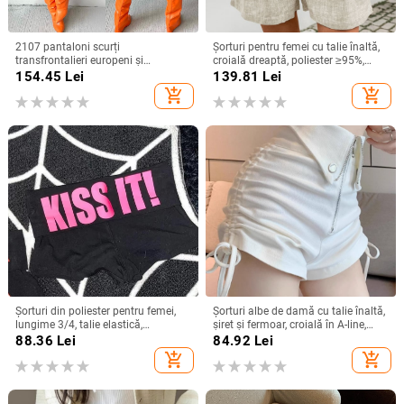
2107 pantaloni scurți
Șorturi pentru femei cu talie înaltă,
transfrontalieri europeni și
croială dreaptă, poliester ≥95%,
americani Amazon 2023 pentru
lungime 3/4, stil casual, vara 2025
154.45
Lei
139.81
Lei
femei, de vară, cu imprimeu de
add_shopping_cart
add_shopping_cart
camuflaj, cusături și patch-uri
Șorturi din poliester pentru femei,
Șorturi albe de damă cu talie înaltă,
lungime 3/4, talie elastică,
șiret și fermoar, croială în A-line,
imprimeu cu litere, stil street-
scurte, pentru siluete mici –
88.36
Lei
84.92
Lei
fashion athleisure
primăvara 2024
add_shopping_cart
add_shopping_cart