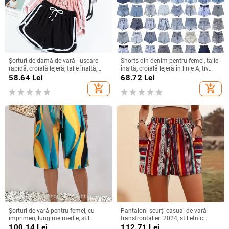
Șorturi de damă de vară - uscare
Shorts din denim pentru femei, talie
rapidă, croială lejeră, talie înaltă,
înaltă, croială lejeră în linie A, tiv
largi, pentru fitness și relaxare, Plus
franjat, ultra-scurți, vară 2025
58.64
Lei
68.72
Lei
size
add_shopping_cart
add_shopping_cart
Șorturi de vară pentru femei, cu
Pantaloni scurți casual de vară
imprimeu, lungime medie, stil
transfrontalieri 2024, stil etnic
casual european-american, fără
Amazon, cu dungi contrastante,
100.14
Lei
112.71
Lei