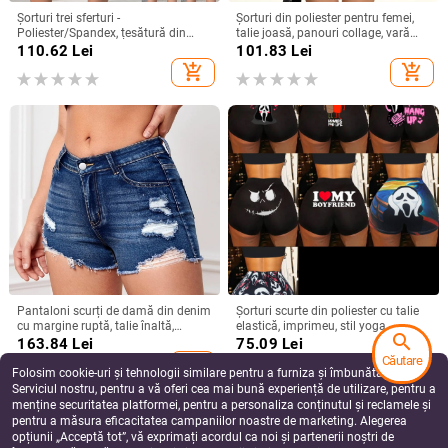
Șorturi trei sferturi -
Șorturi din poliester pentru femei,
Poliester/Spandex, țesătură din
talie joasă, panouri collage, vară
mătase de lapte, microelasticitate,
2025, stil sexy
110.62
Lei
101.83
Lei
croială casual/colaj
add_shopping_cart
add_shopping_cart
Pantaloni scurți de damă din denim
Șorturi scurte din poliester cu talie
cu margine ruptă, talie înaltă,
elastică, imprimeu, stil yoga
search
denim, 90–95% bumbac,
(Polyester 95%+)
163.84
Lei
75.09
Lei
microelasticitate
Căutare
add_shopping_cart
add_shopping_cart
Folosim cookie-uri și tehnologii similare pentru a furniza și îmbunătăți
Serviciul nostru, pentru a vă oferi cea mai bună experiență de utilizare, pentru a
menține securitatea platformei, pentru a personaliza conținutul și reclamele și
pentru a măsura eficacitatea campaniilor noastre de marketing. Alegerea
opțiunii „Acceptă tot”, vă exprimați acordul ca noi și partenerii noștri de