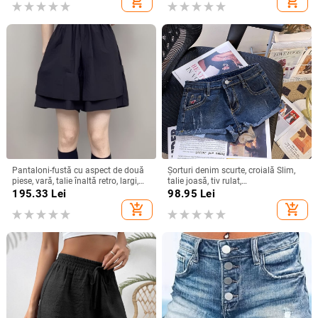
add_shopping_cart
add_shopping_cart
Pantaloni-fustă cu aspect de două
Șorturi denim scurte, croială Slim,
piese, vară, talie înaltă retro, largi,
talie joasă, tiv rulat,
plus size
microelasticitate
195.33
Lei
98.95
Lei
add_shopping_cart
add_shopping_cart