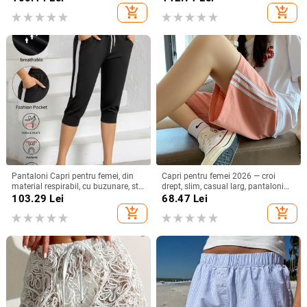
elasticitate
pentru femei
add_shopping_cart
add_shopping_cart
Pantaloni Capri pentru femei, din
Capri pentru femei 2026 — croi
material respirabil, cu buzunare, stil
drept, slim, casual larg, pantaloni
casual‑sport, lungime Capri, croială
sport de vară
103.29
Lei
68.47
Lei
lejeră
add_shopping_cart
add_shopping_cart