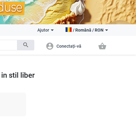
Ajutor
/
Română
/
RON
search
account_circle
shopping_basket
Conectați-vă
n stil liber