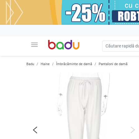
menu
Badu
Haine
Îmbrăcăminte de damă
Pantaloni de damă