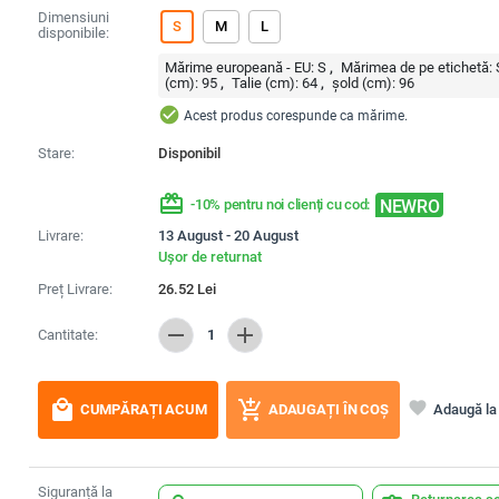
Dimensiuni
S
M
L
disponibile:
Mărime europeană - EU:
S
Mărimea de pe etichetă:
(cm):
95
Talie (cm):
64
șold (cm):
96
check_circle
Acest produs corespunde ca mărime.
Stare:
Disponibil
redeem
NEWRO
-10% pentru noi clienți cu cod:
Livrare:
13 August - 20 August
Ușor de returnat
Preț Livrare:
26.52
Lei
remove
add
Cantitate:
1
local_mall
add_shopping_cart
favorite
Adaugă la 
CUMPĂRAȚI ACUM
ADAUGAȚI ÎN COȘ
Siguranță la