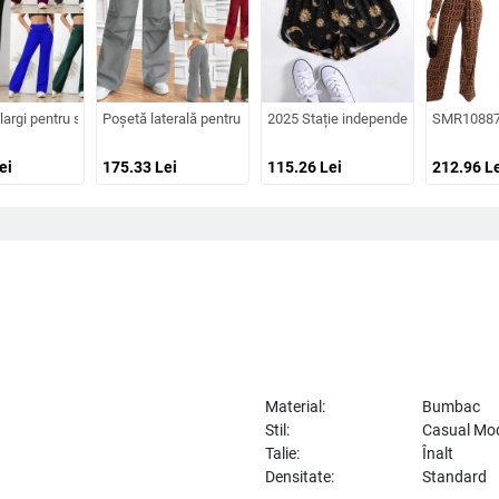
u picior, cu curea din bambus pentru femei, vara 2023, subțire, culoare contrastantă
elasticitate, căptușiți cu fleece, pentru toamnă și iarnă, pantaloni îngroșați dintr-o
largi pentru sport, sport, yoga, alergare, fitness, sărituri, pantaloni drepți, panta
Poșetă laterală pentru femei, nouă la modă, Joker, salopetă cas
2025 Stație independentă transfrontal
SMR10887 A
ei
175.33
Lei
115.26
Lei
212.96
Le
Material:
Bumbac
Stil:
Casual Mo
Talie:
Înalt
Densitate:
Standard