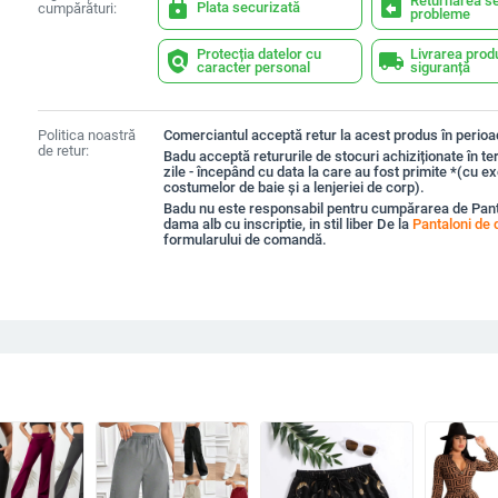
Returnarea se
lock
assignment_return
Plata securizată
cumpărături:
probleme
Protecția datelor cu
Livrarea prod
policy
local_shipping
caracter personal
siguranță
Politica noastră
Comerciantul acceptă retur la acest produs în perioad
de retur:
Badu acceptă retururile de stocuri achiziționate în t
zile - începând cu data la care au fost primite *(cu e
costumelor de baie și a lenjeriei de corp).
Badu nu este responsabil pentru cumpărarea de Pant
dama alb cu inscriptie, in stil liber De la
Pantaloni de
formularului de comandă.