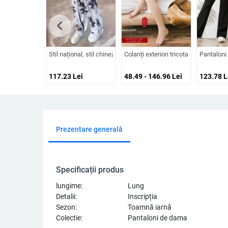
chevron_left
Stil național, stil chinezesc nou, stil bambus, pantaloni largi c
Colanți exteriori tricotați de înaltă 
Pantaloni 
117.23
Lei
48.49 - 146.96
Lei
123.78
L
Prezentare generală
Specificații produs
lungime:
Lung
Detalii:
Inscripția
Sezon:
Toamnă iarnă
Colectie:
Pantaloni de dama