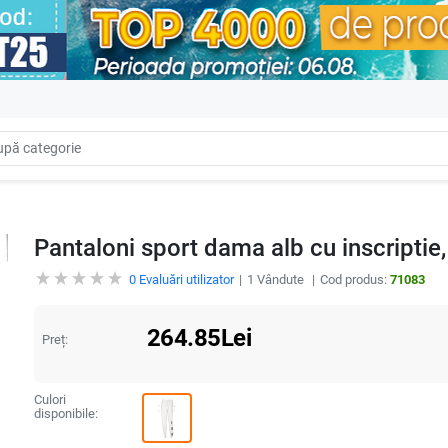
Pantaloni sport dama alb cu inscriptie, i
0
Evaluări utilizator
1
Vândute
Cod produs:
71083
264.85
Lei
Preț:
Culori
disponibile: