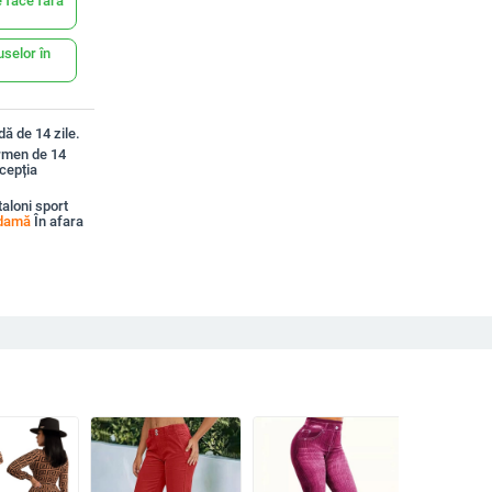
 face fără
uselor în
ă de 14 zile.
ermen de 14
xcepția
aloni sport
 damă
În afara