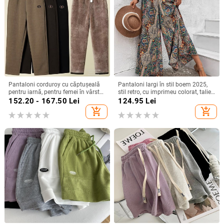
Pantaloni corduroy cu căptușeală
Pantaloni largi în stil boem 2025,
pentru iarnă, pentru femei în vârstă,
stil retro, cu imprimeu colorat, talie
stil haarem.
înaltă, croială lejeră
152.20 - 167.50
Lei
124.95
Lei
add_shopping_cart
add_shopping_cart