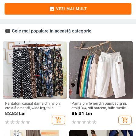
image
VEZI MAI MULT
more
Cele mai populare în această categorie
Pantaloni casual dama din nylon,
Pantaloni femei din bumbac și in,
croială dreaptă, wide-leg, talie
croiți 3/4, stil hareem, talie medie,
înaltă, lungime până la gleznă,
croială lejeră, vară casual
82.83
Lei
86.01
Lei
țesătură subțire
add_shopping_cart
add_shopping_cart