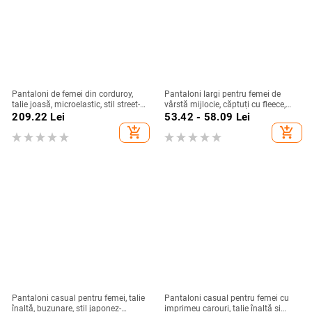
Pantaloni de femei din corduroy,
Pantaloni largi pentru femei de
talie joasă, microelastic, stil street-
vârstă mijlocie, căptuți cu fleece,
hipster, pantaloni casual, 95%
talie medie, croială lejeră, toamnă–
209.22
Lei
53.42 - 58.09
Lei
poliester
iarna
add_shopping_cart
add_shopping_cart
Pantaloni casual pentru femei, talie
Pantaloni casual pentru femei cu
înaltă, buzunare, stil japonez-
imprimeu carouri, talie înaltă și