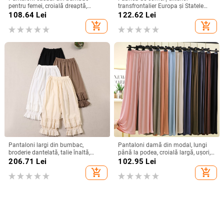
pentru femei, croială dreaptă,
transfrontalier Europa și Statele
lungime cropped, talie elastică,
Unite 2025 pantaloni noi pentru
108.64
Lei
122.62
Lei
material subțire, 95% bumbac
femei cu imprimeu leopard,
add_shopping_cart
add_shopping_cart
pantaloni casual cu talie elastică,
pantaloni largi cu picior larg
Pantaloni largi din bumbac,
Pantaloni damă din modal, lungi
broderie dantelată, talie înaltă,
până la podea, croială largă, ușori,
lungime până la gleznă, pentru
pentru casă, cu spandex
206.71
Lei
102.95
Lei
femei
add_shopping_cart
add_shopping_cart