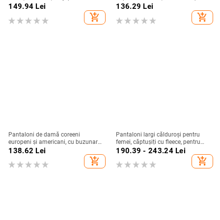
coreean, conținut 70–80% poliester
croială largă, stil european și
149.94
Lei
136.29
Lei
american.
add_shopping_cart
add_shopping_cart
Pantaloni de damă coreeni
Pantaloni largi călduroși pentru
europeni și americani, cu buzunare
femei, căptușiți cu fleece, pentru
duble, casual, confortabili, colorați,
toamnă‑iarna, croială dreaptă, talie
138.62
Lei
190.39 - 243.24
Lei
creativi, artistici, liberi, imprimare
înaltă, lungi
add_shopping_cart
add_shopping_cart
digitală 3D