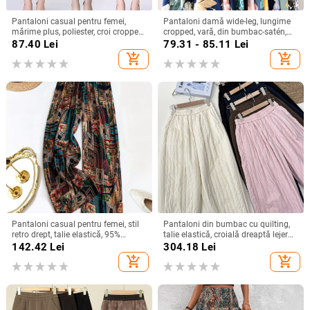
Pantaloni casual pentru femei,
Pantaloni damă wide-leg, lungime
mărime plus, poliester, croi cropped,
cropped, vară, din bumbac-satén,
talie înaltă, croi drept, croi relaxat
talie înaltă, casual
87.40
Lei
79.31 - 85.11
Lei
add_shopping_cart
add_shopping_cart
Pantaloni casual pentru femei, stil
Pantaloni din bumbac cu quilting,
retro drept, talie elastică, 95%
talie elastică, croială dreaptă lejeră,
poliester, vară 2025
umplutură asemănătoare mătăsii,
142.42
Lei
304.18
Lei
iarnă 2025
add_shopping_cart
add_shopping_cart