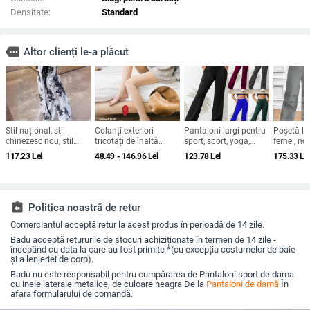
Densitate:
Standard
more
Altor clienți le-a plăcut
Stil național, stil
Colanți exteriori
Pantaloni largi pentru
Poșetă la
chinezesc nou, stil
tricotați de înaltă
sport, sport, yoga,
femei, no
bambus, pantaloni
elasticitate, căptușiți
alergare, fitness,
Joker, sa
117.23
Lei
48.49 - 146.96
Lei
123.78
Lei
175.33
Le
largi cu picior, cu curea
cu fleece, pentru
sărituri, pantaloni
în culoare
din bambus pentru
toamnă și iarnă,
drepți, pantaloni
toamna și
femei, vara 2023,
pantaloni îngroșați
pentru femei, vânzare
Amazon E
subțire, culoare
dintr-o singură bucată,
transfrontalieră în
Statele Un
contrastantă, slăbire,
cu model iluzie, fără
Europa și Statele Unite
transfront
assignment_return
Politica noastră de retur
pantaloni casual lejeri
cusături și călduroși
Comerciantul acceptă retur la acest produs în perioadă de 14 zile.
Badu acceptă retururile de stocuri achiziționate în termen de 14 zile -
începând cu data la care au fost primite *(cu excepția costumelor de baie
și a lenjeriei de corp).
Badu nu este responsabil pentru cumpărarea de Pantaloni sport de dama
cu inele laterale metalice, de culoare neagra De la
Pantaloni de damă
În
afara formularului de comandă.