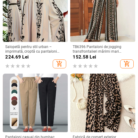
Salopetă pentru stil urban –
TB6396 Pantaloni de jogging
imprimată, croptă cu pantaloni
transfrontalieri mărimi mari
wide-leg, talie medie cu curea,
Amazon TEMU Modă explozivă,
224.69
Lei
152.58
Lei
finisaj mătăsos, țesătură TR
vânzători fierbinți, pantaloni drepți
add_shopping_cart
add_shopping_cart
(polieester/ nylon)
lejeri mărimi mari
Pantaloni casual din bumbac
Fabrică de comerț exterior