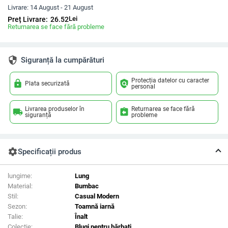
Livrare:
14 August - 21 August
Lei
Preț Livrare:
26.52
Returnarea se face fără probleme
security
Siguranță la cumpărături
Protecția datelor cu caracter
lock
policy
Plata securizată
personal
Livrarea produselor în
Returnarea se face fără
local_shipping
assignment_return
siguranță
probleme
settings
Specificații produs
lungime:
Lung
Material:
Bumbac
Stil:
Casual Modern
Sezon:
Toamnă iarnă
Talie:
Înalt
Colectie:
Blugi pentru bărbați