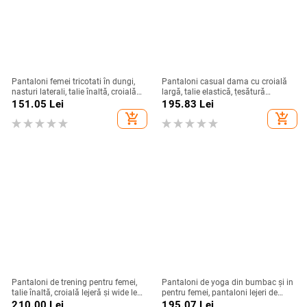
Pantaloni femei tricotati în dungi,
Pantaloni casual dama cu croială
nasturi laterali, talie înaltă, croială
largă, talie elastică, țesătură
dreaptă, lungi
chenille, textură ușoară, vară 2025
151.05
Lei
195.83
Lei
add_shopping_cart
add_shopping_cart
Pantaloni de trening pentru femei,
Pantaloni de yoga din bumbac și in
talie înaltă, croială lejeră și wide leg,
pentru femei, pantaloni lejeri de
poliester, stil casual japonez-
casă, stil lantern, look artistic retro
210.00
Lei
195.07
Lei