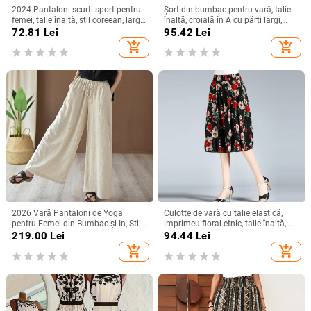
2024 Pantaloni scurți sport pentru
Șort din bumbac pentru vară, talie
femei, talie înaltă, stil coreean, largi,
înaltă, croială în A cu părți largi,
șnur, croială în formă de A
lungime capri, casual, stil urban
72.81
Lei
95.42
Lei
add_shopping_cart
add_shopping_cart
2026 Vară Pantaloni de Yoga
Culotte de vară cu talie elastică,
pentru Femei din Bumbac și In, Stil
imprimeu floral etnic, talie înaltă,
Artistic Retro, Spălați cu Nisip, Talie
lungime midi
219.00
Lei
94.44
Lei
Medie, Largi, cu Șnur
add_shopping_cart
add_shopping_cart