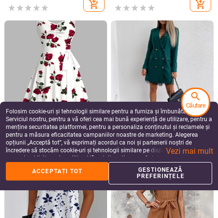
Pantaloni de ski pentru femei, iarnă,
Pantaloni drepți casual cu talie
pentru activități în aer liber —
elastică, din material textil, confort
protecție la vânt, impermeabili,
casual, din Europa și Statele Unite
326.95
Lei
137.14
Lei
izolați cu căptușeală groasă
add_shopping_cart
add_shopping_cart
search
Căutare
Folosim cookie-uri și tehnologii similare pentru a furniza și îmbunătăți
Serviciul nostru, pentru a vă oferi cea mai bună experiență de utilizare, pentru a
menține securitatea platformei, pentru a personaliza conținutul și reclamele și
pentru a măsura eficacitatea campaniilor noastre de marketing. Alegerea
opțiunii „Acceptă tot”, vă exprimați acordul ca noi și partenerii noștri de
Vezi mai mult
încredere să stocăm cookie-uri și tehnologii similare pe dispozitivul dvs. în
more_vert
more
Mai multe de la Pantaloni de damă
scopuri publicitare și analitice. Vă puteți gestiona preferințele în orice moment
făcând clic pe „Gestionează preferințele”. Pentru mai multe informații, vă
GESTIONEAZĂ
ACCEPTAȚI TOT
rugăm să consultați
Politica noastră de confidențialitate
.
PREFERINȚELE
Pantaloni largi pentru
Pantaloni damă din
Pantaloni casual trei
2025 Am