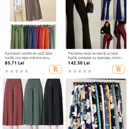
Pantaloni culotte de vară, talie
Pantaloni largi de damă cu talie
înaltă, croi lejer, mărime plus,
înaltă, poliester cu spandex, micro-
culoare uni, talie elastică, picioare
elasticitate, stil street fashionista
85.71
Lei
142.50
Lei
largi
add_shopping_cart
add_shopping_cart