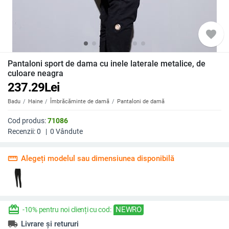
favorite
Pantaloni sport de dama cu inele laterale metalice, de
culoare neagra
237.29
Lei
Badu
Haine
Îmbrăcăminte de damă
Pantaloni de damă
Cod produs:
71086
Recenzii:
0
|
0
Vândute
straighten
Alegeți modelul sau dimensiunea disponibilă
redeem
NEWRO
-10% pentru noi clienți cu cod:
local_shipping
Livrare și retururi