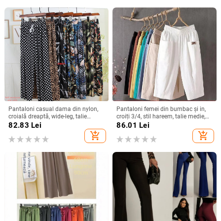
Pantaloni casual dama din nylon,
Pantaloni femei din bumbac și in,
croială dreaptă, wide-leg, talie
croiți 3/4, stil hareem, talie medie,
înaltă, lungime până la gleznă,
croială lejeră, vară casual
82.83
Lei
86.01
Lei
țesătură subțire
add_shopping_cart
add_shopping_cart