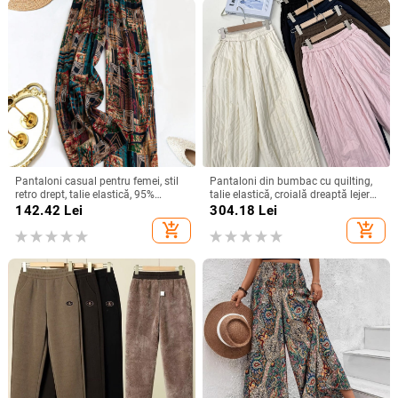
Pantaloni casual pentru femei, stil
Pantaloni din bumbac cu quilting,
retro drept, talie elastică, 95%
talie elastică, croială dreaptă lejeră,
poliester, vară 2025
umplutură asemănătoare mătăsii,
142.42
Lei
304.18
Lei
iarnă 2025
add_shopping_cart
add_shopping_cart