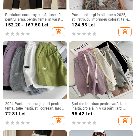
Pantaloni corduroy cu căptușeală
Pantaloni largi în stil boem 2025,
pentru iarnă, pentru femei în vârstă,
stil retro, cu imprimeu colorat, talie
stil haarem.
înaltă, croială lejeră
152.20 - 167.50
Lei
124.95
Lei
add_shopping_cart
add_shopping_cart
2024 Pantaloni scurți sport pentru
Șort din bumbac pentru vară, talie
femei, talie înaltă, stil coreean, largi,
înaltă, croială în A cu părți largi,
șnur, croială în formă de A
lungime capri, casual, stil urban
72.81
Lei
95.42
Lei
add_shopping_cart
add_shopping_cart