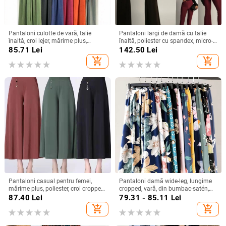
Pantaloni culotte de vară, talie
Pantaloni largi de damă cu talie
înaltă, croi lejer, mărime plus,
înaltă, poliester cu spandex, micro-
culoare uni, talie elastică, picioare
elasticitate, stil street fashionista
85.71
Lei
142.50
Lei
largi
add_shopping_cart
add_shopping_cart
Pantaloni casual pentru femei,
Pantaloni damă wide-leg, lungime
mărime plus, poliester, croi cropped,
cropped, vară, din bumbac-satén,
talie înaltă, croi drept, croi relaxat
talie înaltă, casual
87.40
Lei
79.31 - 85.11
Lei
add_shopping_cart
add_shopping_cart