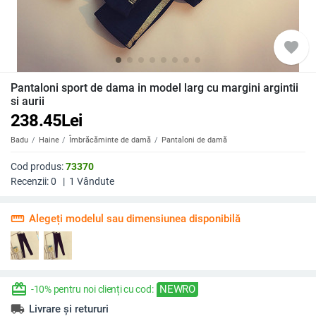
favorite
Pantaloni sport de dama in model larg cu margini argintii
si aurii
238.45
Lei
Badu
Haine
Îmbrăcăminte de damă
Pantaloni de damă
Cod produs:
73370
Recenzii:
0
|
1
Vândute
straighten
Alegeți modelul sau dimensiunea disponibilă
redeem
NEWRO
-10% pentru noi clienți cu cod:
local_shipping
Livrare și retururi