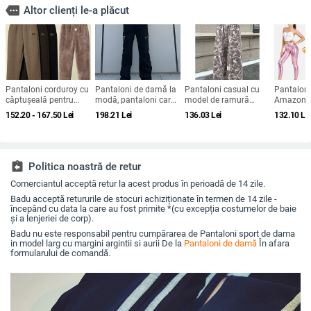
more
Altor clienți le-a plăcut
Pantaloni corduroy cu
Pantaloni de damă la
Pantaloni casual cu
Pantaloni
căptușeală pentru
modă, pantaloni cargo
model de ramură
Amazon di
iarnă, pentru femei în
cu buzunare labe,
europeană și
fabrică, E
152.20 - 167.50
Lei
198.21
Lei
136.03
Lei
132.10
Le
vârstă, stil haarem.
pantaloni cu fermoar,
americană pentru
Statele Un
pantaloni de stradă,
comerț exterior
pantaloni
lejeri, drepți, până la
transfrontalier, de
piele, pan
podea, pantaloni lungi
primăvară și de
reflectori
toamnă, noi, drepți, cu
noapte di
assignment_return
Politica noastră de retur
talie înaltă, largi, cu
de taxe p
Comerciantul acceptă retur la acest produs în perioadă de 14 zile.
picior larg, în stoc, păr
Badu acceptă retururile de stocuri achiziționate în termen de 14 zile -
începând cu data la care au fost primite *(cu excepția costumelor de baie
și a lenjeriei de corp).
Badu nu este responsabil pentru cumpărarea de Pantaloni sport de dama
in model larg cu margini argintii si aurii De la
Pantaloni de damă
În afara
formularului de comandă.