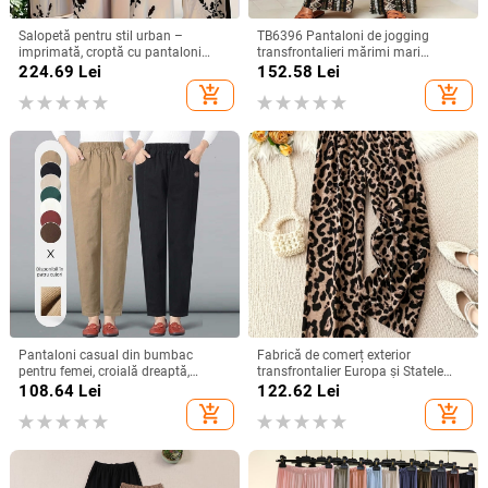
Salopetă pentru stil urban –
TB6396 Pantaloni de jogging
imprimată, croptă cu pantaloni
transfrontalieri mărimi mari
wide-leg, talie medie cu curea,
Amazon TEMU Modă explozivă,
224.69
Lei
152.58
Lei
finisaj mătăsos, țesătură TR
vânzători fierbinți, pantaloni drepți
add_shopping_cart
add_shopping_cart
(polieester/ nylon)
lejeri mărimi mari
Pantaloni casual din bumbac
Fabrică de comerț exterior
pentru femei, croială dreaptă,
transfrontalier Europa și Statele
lungime cropped, talie elastică,
Unite 2025 pantaloni noi pentru
108.64
Lei
122.62
Lei
material subțire, 95% bumbac
femei cu imprimeu leopard,
add_shopping_cart
add_shopping_cart
pantaloni casual cu talie elastică,
pantaloni largi cu picior larg