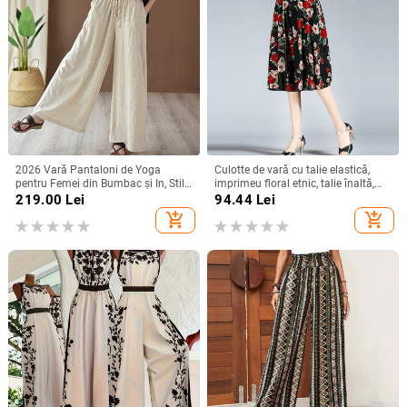
2026 Vară Pantaloni de Yoga
Culotte de vară cu talie elastică,
pentru Femei din Bumbac și In, Stil
imprimeu floral etnic, talie înaltă,
Artistic Retro, Spălați cu Nisip, Talie
lungime midi
219.00
Lei
94.44
Lei
Medie, Largi, cu Șnur
add_shopping_cart
add_shopping_cart