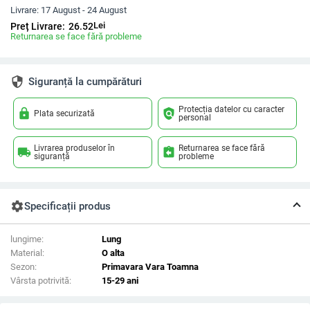
Livrare:
17 August - 24 August
Lei
Preț Livrare:
26.52
Returnarea se face fără probleme
security
Siguranță la cumpărături
Protecția datelor cu caracter
lock
policy
Plata securizată
personal
Livrarea produselor în
Returnarea se face fără
local_shipping
assignment_return
siguranță
probleme
settings
Specificații produs
lungime:
Lung
Material:
O alta
Sezon:
Primavara Vara Toamna
Vârsta potrivită:
15-29 ani