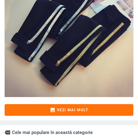
image
VEZI MAI MULT
more
Cele mai populare în această categorie