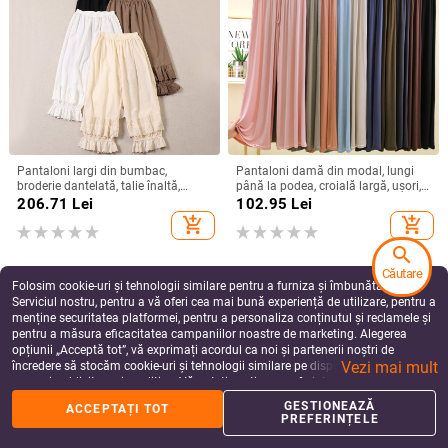
Pantaloni largi din bumbac,
Pantaloni damă din modal, lungi
broderie dantelată, talie înaltă,
până la podea, croială largă, ușori,
lungime până la gleznă, pentru
pentru casă, cu spandex
206.71
Lei
102.95
Lei
femei
add_shopping_cart
add_shopping_cart
search
Căutare
Folosim cookie-uri și tehnologii similare pentru a furniza și îmbunătăți
Serviciul nostru, pentru a vă oferi cea mai bună experiență de utilizare, pentru a
menține securitatea platformei, pentru a personaliza conținutul și reclamele și
pentru a măsura eficacitatea campaniilor noastre de marketing. Alegerea
opțiunii „Acceptă tot”, vă exprimați acordul ca noi și partenerii noștri de
Vezi mai mult
încredere să stocăm cookie-uri și tehnologii similare pe dispozitivul dvs. în
scopuri publicitare și analitice. Vă puteți gestiona preferințele în orice moment
făcând clic pe „Gestionează preferințele”. Pentru mai multe informații, vă
GESTIONEAZĂ
ACCEPTAȚI TOT
rugăm să consultați
Politica noastră de confidențialitate
.
PREFERINȚELE