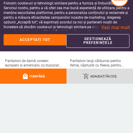
Folosim cookie-uri și tehnologii similare pentru a furniza și îmbunătăți
Serviciul nostru, pentru a vă oferi cea mai bună experiență de utilizare, pentru a
menține securitatea platformei, pentru a personaliza conținutul și reclamele și
pentru a măsura eficacitatea campaniilor noastre de marketing. Alegerea
opțiunii „Acceptă tot”, vă exprimați acordul ca noi și partenerii noștri de
Vezi mai mult
încredere să stocăm cookie-uri și tehnologii similare pe dispozitivul dvs. în
scopuri publicitare și analitice. Vă puteți gestiona preferințele în orice moment
făcând clic pe „Gestionează preferințele”. Pentru mai multe informații, vă
GESTIONEAZĂ
ACCEPTAȚI TOT
rugăm să consultați
Politica noastră de confidențialitate
.
PREFERINȚELE
Pantaloni de damă coreeni
Pantaloni largi călduroși pentru
europeni și americani, cu buzunare
femei, căptușiți cu fleece, pentru
duble, casual, confortabili, colorați,
toamnă‑iarna, croială dreaptă, talie
138.62
Lei
190.39 - 243.24
Lei
creativi, artistici, liberi, imprimare
înaltă, lungi
local_mall
add_shopping_cart
add_shopping_cart
add_shopping_cart
CUMPĂRĂ
ADAUGAȚI ÎN COȘ
digitală 3D