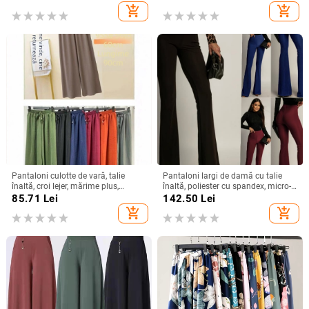
țesătură subțire
add_shopping_cart
add_shopping_cart
Pantaloni culotte de vară, talie
Pantaloni largi de damă cu talie
înaltă, croi lejer, mărime plus,
înaltă, poliester cu spandex, micro-
culoare uni, talie elastică, picioare
elasticitate, stil street fashionista
85.71
Lei
142.50
Lei
largi
add_shopping_cart
add_shopping_cart