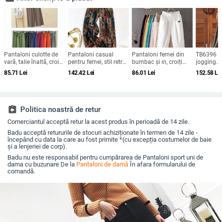
Pantaloni culotte de
Pantaloni casual
Pantaloni femei din
TB6396 P
vară, talie înaltă, croi
pentru femei, stil retro
bumbac și in, croiți
jogging
lejer, mărime plus,
drept, talie elastică,
3/4, stil hareem, talie
transfron
85.71
Lei
142.42
Lei
86.01
Lei
152.58
Le
culoare uni, talie
95% poliester, vară
medie, croială lejeră,
mari Am
elastică, picioare largi
2025
vară casual
Modă expl
vânzători 
pantaloni 
mărimi m
assignment_return
Politica noastră de retur
Comerciantul acceptă retur la acest produs în perioadă de 14 zile.
Badu acceptă retururile de stocuri achiziționate în termen de 14 zile -
începând cu data la care au fost primite *(cu excepția costumelor de baie
și a lenjeriei de corp).
Badu nu este responsabil pentru cumpărarea de Pantaloni sport uni de
dama cu buzunare De la
Pantaloni de damă
În afara formularului de
comandă.