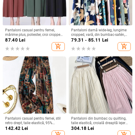
Pantaloni casual pentru femei,
Pantaloni damă wide-leg, lungime
mărime plus, poliester, croi cropped,
cropped, vară, din bumbac-satén,
talie înaltă, croi drept, croi relaxat
talie înaltă, casual
87.40
Lei
79.31 - 85.11
Lei
add_shopping_cart
add_shopping_cart
Pantaloni casual pentru femei, stil
Pantaloni din bumbac cu quilting,
retro drept, talie elastică, 95%
talie elastică, croială dreaptă lejeră,
poliester, vară 2025
umplutură asemănătoare mătăsii,
142.42
Lei
304.18
Lei
iarnă 2025
add_shopping_cart
add_shopping_cart