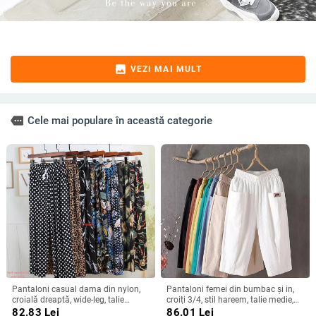
image
VEZI MAI MULT
more
Cele mai populare în această categorie
Pantaloni casual dama din nylon,
Pantaloni femei din bumbac și in,
croială dreaptă, wide-leg, talie
croiți 3/4, stil hareem, talie medie,
înaltă, lungime până la gleznă,
croială lejeră, vară casual
82.83
Lei
86.01
Lei