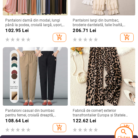
Pantaloni damă din modal, lungi
Pantaloni largi din bumbac,
până la podea, croială largă, ușori,
broderie dantelată, talie înaltă,
pentru casă, cu spandex
lungime până la gleznă, pentru
102.95
Lei
206.71
Lei
femei
add_shopping_cart
add_shopping_cart
Pantaloni casual din bumbac
Fabrică de comerț exterior
pentru femei, croială dreaptă,
transfrontalier Europa și Statele
lungime cropped, talie elastică,
Unite 2025 pantaloni noi pentru
108.64
Lei
122.62
Lei
material subțire, 95% bumbac
femei cu imprimeu leopard,
add_shopping_cart
add_shopping_cart
pantaloni casual cu talie elastică,
search
pantaloni largi cu picior larg
Căutare