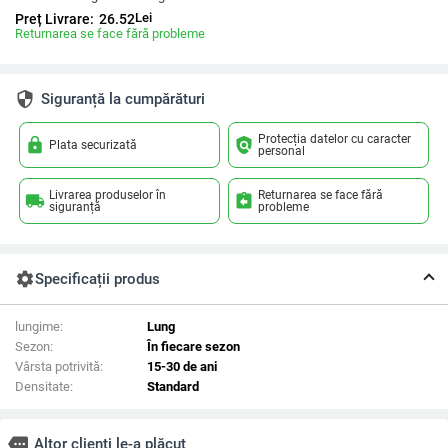
Lei
Preț Livrare:
26.52
Returnarea se face fără probleme
security
Siguranță la cumpărături
Protecția datelor cu caracter
lock
policy
Plata securizată
personal
Livrarea produselor în
Returnarea se face fără
local_shipping
assignment_return
siguranță
probleme
settings
Specificații produs
lungime:
Lung
Sezon:
În fiecare sezon
Vârsta potrivită:
15-30 de ani
Densitate:
Standard
more
Altor clienți le-a plăcut