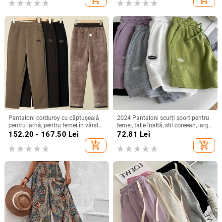
Pantaloni corduroy cu căptușeală
2024 Pantaloni scurți sport pentru
pentru iarnă, pentru femei în vârstă,
femei, talie înaltă, stil coreean, largi,
stil haarem.
șnur, croială în formă de A
152.20 - 167.50
Lei
72.81
Lei
add_shopping_cart
add_shopping_cart