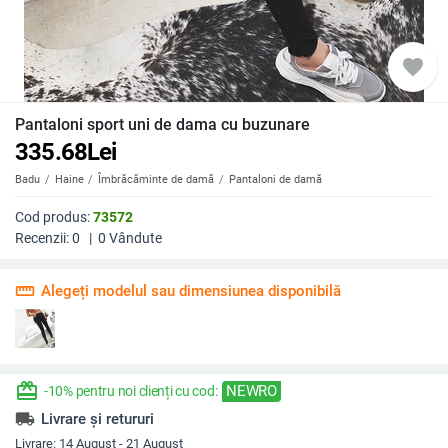
favorite
Pantaloni sport uni de dama cu buzunare
335.68
Lei
Badu
Haine
Îmbrăcăminte de damă
Pantaloni de damă
Cod produs:
73572
Recenzii:
0
|
0
Vândute
straighten
Alegeți modelul sau dimensiunea disponibilă
redeem
NEWRO
-10% pentru noi clienți cu cod:
local_shipping
Livrare și retururi
Livrare:
14 August - 21 August