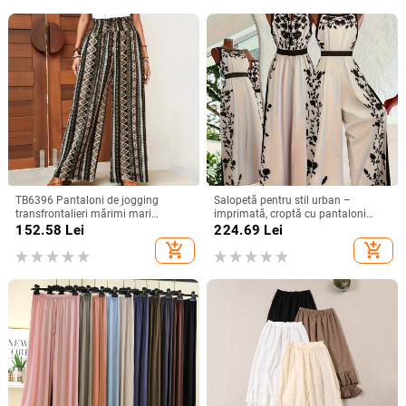
TB6396 Pantaloni de jogging
Salopetă pentru stil urban –
transfrontalieri mărimi mari
imprimată, croptă cu pantaloni
Amazon TEMU Modă explozivă,
wide-leg, talie medie cu curea,
152.58
Lei
224.69
Lei
vânzători fierbinți, pantaloni drepți
finisaj mătăsos, țesătură TR
add_shopping_cart
add_shopping_cart
lejeri mărimi mari
(polieester/ nylon)