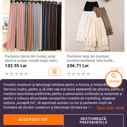
Pantaloni damă din modal, lungi
Pantaloni largi din bumbac,
până la podea, croială largă, ușori,
broderie dantelată, talie înaltă,
pentru casă, cu spandex
lungime până la gleznă, pentru
102.95
Lei
206.71
Lei
femei
add_shopping_cart
add_shopping_cart
search
Căutare
Folosim cookie-uri și tehnologii similare pentru a furniza și îmbunătăți
Serviciul nostru, pentru a vă oferi cea mai bună experiență de utilizare, pentru a
menține securitatea platformei, pentru a personaliza conținutul și reclamele și
pentru a măsura eficacitatea campaniilor noastre de marketing. Alegerea
opțiunii „Acceptă tot”, vă exprimați acordul ca noi și partenerii noștri de
Vezi mai mult
încredere să stocăm cookie-uri și tehnologii similare pe dispozitivul dvs. în
scopuri publicitare și analitice. Vă puteți gestiona preferințele în orice moment
făcând clic pe „Gestionează preferințele”. Pentru mai multe informații, vă
GESTIONEAZĂ
ACCEPTAȚI TOT
rugăm să consultați
Politica noastră de confidențialitate
.
PREFERINȚELE