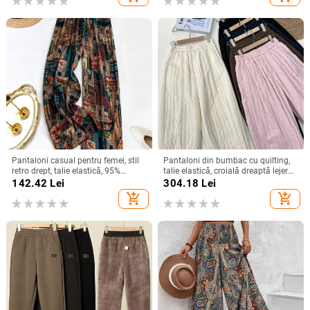
Pantaloni casual pentru femei, stil
Pantaloni din bumbac cu quilting,
retro drept, talie elastică, 95%
talie elastică, croială dreaptă lejeră,
poliester, vară 2025
umplutură asemănătoare mătăsii,
142.42
Lei
304.18
Lei
iarnă 2025
add_shopping_cart
add_shopping_cart