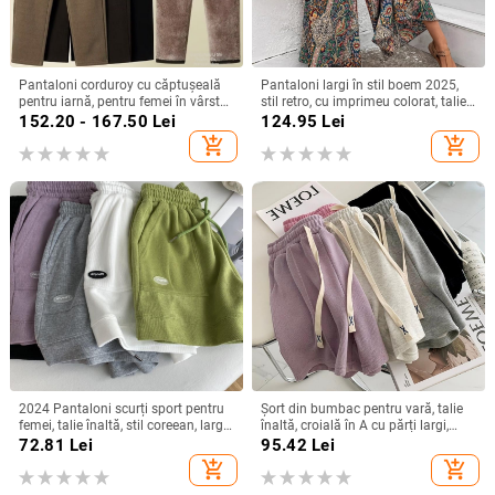
Pantaloni corduroy cu căptușeală
Pantaloni largi în stil boem 2025,
pentru iarnă, pentru femei în vârstă,
stil retro, cu imprimeu colorat, talie
stil haarem.
înaltă, croială lejeră
152.20 - 167.50
Lei
124.95
Lei
add_shopping_cart
add_shopping_cart
2024 Pantaloni scurți sport pentru
Șort din bumbac pentru vară, talie
femei, talie înaltă, stil coreean, largi,
înaltă, croială în A cu părți largi,
șnur, croială în formă de A
lungime capri, casual, stil urban
72.81
Lei
95.42
Lei
add_shopping_cart
add_shopping_cart