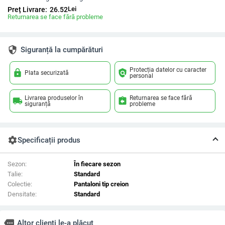
Lei
Preț Livrare:
26.52
Returnarea se face fără probleme
security
Siguranță la cumpărături
Protecția datelor cu caracter
lock
policy
Plata securizată
personal
Livrarea produselor în
Returnarea se face fără
local_shipping
assignment_return
siguranță
probleme
settings
Specificații produs
Sezon:
În fiecare sezon
Talie:
Standard
Colectie:
Pantaloni tip creion
Densitate:
Standard
more
Altor clienți le-a plăcut