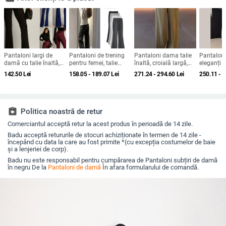
Pantaloni largi de
Pantaloni de trening
Pantaloni dama talie
Pantaloni
damă cu talie înaltă,
pentru femei, talie
înaltă, croială largă,
eleganți 
poliester cu spandex,
înaltă, căptușeală din
amestec bumbac-
croială dr
142.50
Lei
158.05 - 189.07
Lei
271.24 - 294.60
Lei
250.11 - 
micro-elasticitate, stil
fleece, design
poliester, lungi, casual,
lână, cu 
street fashionista
patchwork, lungi,
toamnă-iarna 2025
Stil Elega
material poliester 70-
primăvar
80%
assignment_return
Politica noastră de retur
Comerciantul acceptă retur la acest produs în perioadă de 14 zile.
Badu acceptă retururile de stocuri achiziționate în termen de 14 zile -
începând cu data la care au fost primite *(cu excepția costumelor de baie
și a lenjeriei de corp).
Badu nu este responsabil pentru cumpărarea de Pantaloni subțiri de damă
în negru De la
Pantaloni de damă
În afara formularului de comandă.