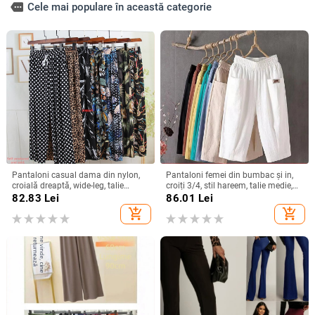
more
Cele mai populare în această categorie
Pantaloni casual dama din nylon,
Pantaloni femei din bumbac și in,
croială dreaptă, wide-leg, talie
croiți 3/4, stil hareem, talie medie,
înaltă, lungime până la gleznă,
croială lejeră, vară casual
82.83
Lei
86.01
Lei
țesătură subțire
add_shopping_cart
add_shopping_cart