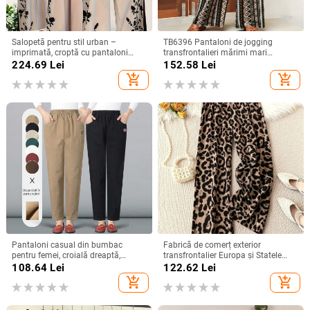
Salopetă pentru stil urban –
TB6396 Pantaloni de jogging
imprimată, croptă cu pantaloni
transfrontalieri mărimi mari
wide-leg, talie medie cu curea,
Amazon TEMU Modă explozivă,
224.69
Lei
152.58
Lei
finisaj mătăsos, țesătură TR
vânzători fierbinți, pantaloni drepți
add_shopping_cart
add_shopping_cart
(polieester/ nylon)
lejeri mărimi mari
Pantaloni casual din bumbac
Fabrică de comerț exterior
pentru femei, croială dreaptă,
transfrontalier Europa și Statele
lungime cropped, talie elastică,
Unite 2025 pantaloni noi pentru
108.64
Lei
122.62
Lei
material subțire, 95% bumbac
femei cu imprimeu leopard,
add_shopping_cart
add_shopping_cart
pantaloni casual cu talie elastică,
pantaloni largi cu picior larg