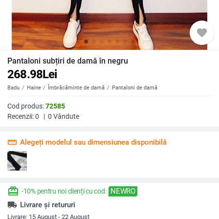
favorite
Pantaloni subțiri de damă în negru
268.98
Lei
Badu
Haine
Îmbrăcăminte de damă
Pantaloni de damă
Cod produs:
72585
Recenzii:
0
|
0
Vândute
straighten
Alegeți modelul sau dimensiunea disponibilă
redeem
NEWRO
-10% pentru noi clienți cu cod:
local_shipping
Livrare și retururi
Livrare:
15 August - 22 August