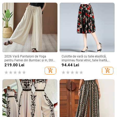
2026 Vară Pantaloni de Yoga
Culotte de vară cu talie elastică,
pentru Femei din Bumbac și In, Stil
imprimeu floral etnic, talie înaltă,
Artistic Retro, Spălați cu Nisip, Talie
lungime midi
219.00
Lei
94.44
Lei
Medie, Largi, cu Șnur
add_shopping_cart
add_shopping_cart