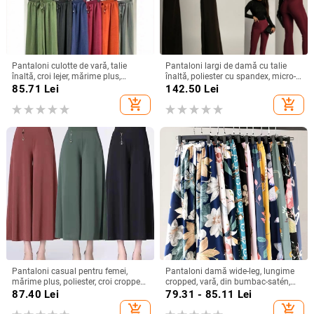
Pantaloni culotte de vară, talie
Pantaloni largi de damă cu talie
înaltă, croi lejer, mărime plus,
înaltă, poliester cu spandex, micro-
culoare uni, talie elastică, picioare
elasticitate, stil street fashionista
85.71
Lei
142.50
Lei
largi
add_shopping_cart
add_shopping_cart
Pantaloni casual pentru femei,
Pantaloni damă wide-leg, lungime
mărime plus, poliester, croi cropped,
cropped, vară, din bumbac-satén,
talie înaltă, croi drept, croi relaxat
talie înaltă, casual
87.40
Lei
79.31 - 85.11
Lei
add_shopping_cart
add_shopping_cart