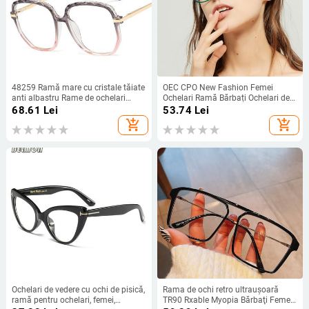
48259 Ramă mare cu cristale tăiate
OEC CPO New Fashion Femei
anti albastru Rame de ochelari
Ochelari Ramă Bărbați Ochelari de
pentru femei Rame de prescripție
vedere negru leopard Rama
68.61
Lei
53.74
Lei
optice pătrate Ochelari de modă
Ochelari de epocă cu lentile clare
add_shopping_cart
add_shopping_cart
pentru computer
Rama optică pentru ochelari
Ochelari de vedere cu ochi de pisică,
Rama de ochi retro ultrauşoară
ramă pentru ochelari, femei,
TR90 Rxable Myopia Bărbaţi Femei