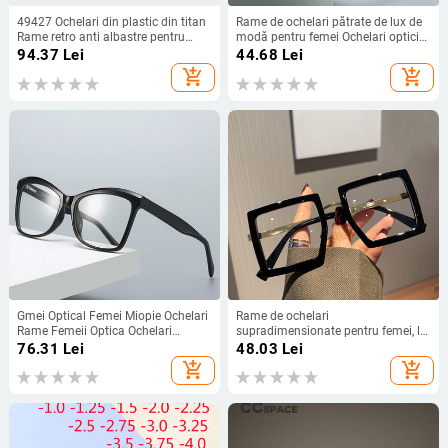
49427 Ochelari din plastic din titan
Rame de ochelari pătrate de lux de
Rame retro anti albastre pentru
modă pentru femei Ochelari optici
unghii de orez Ochelari optici de
Ochelari de ochelari transparente
94.37
Lei
44.68
Lei
modă pentru computer
anti lumină albastră
add_shopping_cart
add_shopping_cart
Gmei Optical Femei Miopie Ochelari
Rame de ochelari
Rame Femeii Optica Ochelari
supradimensionate pentru femei, la
Ochelari Rama Prescriptie Oculos
modă, clasice, pătrate, transparente,
76.31
Lei
48.03
Lei
Cu Balamale Primavara 2014
lentile optice pentru computer,
add_shopping_cart
add_shopping_cart
ochelari cu lentile transparente.