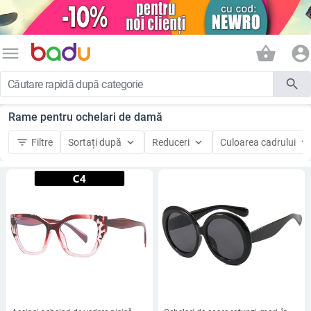
menu
shopping_basket
account_circle
search
Rame pentru ochelari de damă
filter_list
keyboard_arrow_down
keyboard_arrow_down
keyboard_arrow_down
Filtre
Sortați după
Reduceri
Culoarea cadrului