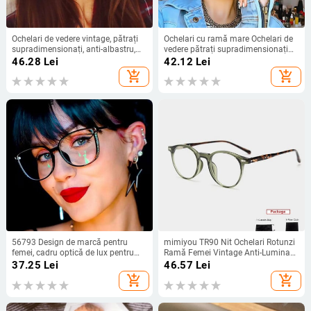
Ochelari de vedere vintage, pătrați
Ochelari cu ramă mare Ochelari de
supradimensionați, anti-albastru,
vedere pătrați supradimensionați
ochelari de vedere pentru femei,
pentru femei Ochelari de vedere
46.28
Lei
42.12
Lei
negru, leopard, pentru computer
aurii Ochelari cu lentile transparente
add_shopping_cart
add_shopping_cart
Ochelari optici pentru miopie tocilar
56793 Design de marcă pentru
mimiyou TR90 Nit Ochelari Rotunzi
femei, cadru optică de lux pentru
Ramă Femei Vintage Anti-Lumina
ochelari, balama metalică cu arc,
Albastră Optică Ochelari Bărbați
37.25
Lei
46.57
Lei
oglindă plată, ochelari de computer
Ochelari Ramă UV400 Ochelari
add_shopping_cart
add_shopping_cart
anti-albastru de dimensiuni mari
pentru computer