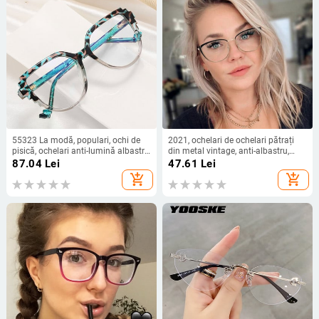
55323 La modă, populari, ochi de
2021, ochelari de ochelari pătrați
pisică, ochelari anti-lumină albastră
din metal vintage, anti-albastru,
pentru femei, cadru mare, leopard,
ochelari de ochelari transparenți
87.04
Lei
47.61
Lei
lentile de prescripție personalizabile
optici de modă pentru femei,
add_shopping_cart
add_shopping_cart
ochelari de computer pentru femei