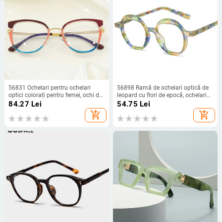
56831 Ochelari pentru ochelari
56898 Ramă de ochelari optică de
optici colorați pentru femei, ochi de
leopard cu flori de epocă, ochelari
pisică, Tr90, balama de primăvară,
de soare pentru femei, noi Tr90,
84.27
Lei
54.75
Lei
ochelari de computer anti albastru
ochelari de vedere clari, ochelari de
add_shopping_cart
add_shopping_cart
soare, rotunzi, de culoare
degradată, Uv400