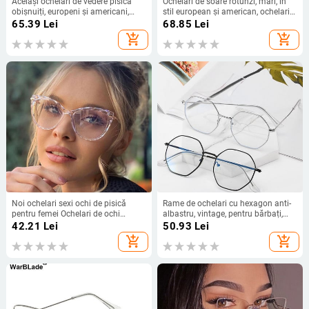
Aceiași ochelari de vedere pisică
Ochelari de soare rotunzi, mari, în
obișnuiți, europeni și americani,
stil european și american, ochelari
vedete de internet cu aceeași ramă
de soare la modă pentru 2022 în
65.39
Lei
68.85
Lei
de ochelari, personalitate
întreaga lume, stil stradal
add_shopping_cart
add_shopping_cart
personalizată, ramă de ochelari
anti-lumină albastră.
Noi ochelari sexi ochi de pisică
Rame de ochelari cu hexagon anti-
pentru femei Ochelari de ochi
albastru, vintage, pentru bărbați,
transparenti anti-lumină albastră
lentile pentru femei, oglindă optică,
42.21
Lei
50.93
Lei
Ochelari de vedere vintage clari, cu
oglindă optică, simple, metal, anti-
add_shopping_cart
add_shopping_cart
ramă optică
albastru, ochelari clare