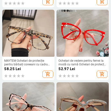
add_shopping_cart
add_shopping_cart
goli pentru computer
de vedere transparenți la modă
MAYTEM Ochelari de protecție
Ochelari de vedere pentru femei la
pentru bărbați coreeani cu cadru
modă cu ramă Ochelari de protecție
mare retro anti-albastru, ochelari de
pentru computer Ochelari de
58.25
Lei
52.97
Lei
protecție din lemn, cu fascicul dublu
acoperire anti-lumină albastră Roșu
add_shopping_cart
add_shopping_cart
TR90, cu oglindă plată, ochelari
0 Dioptrie Miopie oculos grau
pentru femei 2023
feminino