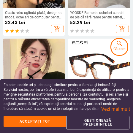
Clasic retro oglindă plată, design de
YOOSKE Rame de ochelari cu ochi
modă, ochelari de computer pentru
de pisică fără rame pentru femei,
femei, ochelari de prescripție optici
marcă de lux, rame optice de
32.43
Lei
53.29
Lei
pentru bărbați, accesorii pentru
ochelari pentru doamne, ochelari de
add_shopping_cart
add_shopping_cart
bărbați 2019
modă din metal de înaltă calitate
search
Căutare
Folosim cookie-uri și tehnologii similare pentru a furniza și îmbunătăți
Serviciul nostru, pentru a vă oferi cea mai bună experiență de utilizare, pentru a
menține securitatea platformei, pentru a personaliza conținutul și reclamele și
pentru a măsura eficacitatea campaniilor noastre de marketing. Alegerea
Ochelari retro din metal cu rame
SO&EI Ochelari de vedere retro
opțiunii „Acceptă tot”, vă exprimați acordul ca noi și partenerii noștri de
inferioare pentru femeie japonez
pătrați pentru femei Rama Ins
Vezi mai mult
pur net roșu regal sora vânt decor
Ochelari pentru unghii la modă
încredere să stocăm cookie-uri și tehnologii similare pe dispozitivul dvs. în
54.09
Lei
37.00
Lei
fără lentile
populară Lentile clare Ochelari de
scopuri publicitare și analitice. Vă puteți gestiona preferințele în orice moment
add_shopping_cart
add_shopping_cart
vedere pentru femei Ochelari optici
făcând clic pe „Gestionează preferințele”. Pentru mai multe informații, vă
GESTIONEAZĂ
ACCEPTAȚI TOT
pentru bărbați
rugăm să consultați
Politica noastră de confidențialitate
.
PREFERINȚELE