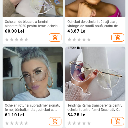
Ochelari de blocare a luminii
Ochelari de ochelari pătrați clari,
albastre 2020 pentru femei ochelari
vintage, de modă nouă, cadru de
de vedere supradimensionați
ochelari de ochelari pentru femei, de
60.00
Lei
43.87
Lei
ochelari de computer anti lumină
designer de marcă, proaspeți, mari,
add_shopping_cart
add_shopping_cart
albastră pentru bărbați ochelari de
transparenți, ochelari optici pentru
siguranță ochelari
femei
Ochelari rotunzi supradimensionați,
Tendință Ramă transparentă pentru
femei, bărbați, metal, ochelari cu
ochelari pentru femei Decorativ 0
cerc mare, ramă optică, ochelari
dioptrii rame optice pentru ochelari
61.10
Lei
54.25
Lei
rotunji, ochelari de modă, ochelari
prescripți Femei 2022 Designer
add_shopping_cart
add_shopping_cart
elegant