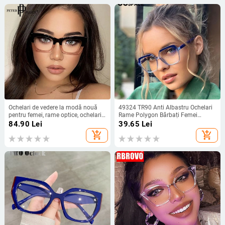
Ochelari de vedere la modă nouă
49324 TR90 Anti Albastru Ochelari
pentru femei, rame optice, ochelari
Rame Polygon Bărbați Femei
de vedere transparenți, vintage,
Ochelari Optical Fashion Computer
84.90
Lei
39.65
Lei
dreptunghi, prescripție, miopie,
add_shopping_cart
add_shopping_cart
ochelari clari, rame bărbați