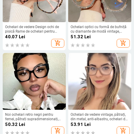
Ochelari de vedere Design ochi de
Ochelari optici cu formă de bufniță
pisică Rame de ochelari pentru
cu diamante de modă vintage,
femei Ochelari de blocare a luminii
cadru de ochelari pentru femei,
40.07
Lei
51.32
Lei
albastre Ochelari de modă pentru
ochelari la modă, ochelari retro de
add_shopping_cart
add_shopping_cart
femei antiradiații Ochelari cu filtru
designer de lux
de raze albastre
Noi ochelari retro negri pentru
Ochelari de vedere vintage, pătrați,
femei, pătrați supradimensionați,
din metal, anti-albastru, ochelari de
anti-lumină albastră, pentru
ochi pentru femei, la modă,
50.32
Lei
53.91
Lei
computer, ochelari de ochi pentru
confortabili, pentru computer,
add_shopping_cart
add_shopping_cart
femei, de designer de marcă,
ochelari transparenți pentru femei