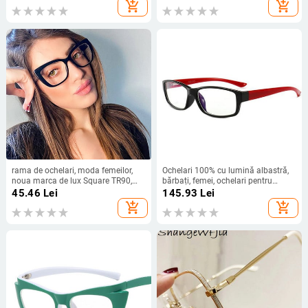
Ochelari Ramă Diamantă Femei
lentile transparente, ochelari de
add_shopping_cart
add_shopping_cart
vedere pentru computer, femei
rama de ochelari, moda femeilor,
Ochelari 100% cu lumină albastră,
noua marca de lux Square TR90,
bărbați, femei, ochelari pentru
rama de ochelari pentru femei,
computer, ioni negativi, ochelari
45.46
Lei
145.93
Lei
ochelari de computer vintage
pătrați, cadru, ochelari vintage,
add_shopping_cart
add_shopping_cart
ochelari pentru somn