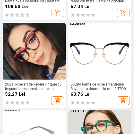
Ramă ovale de metal cu jumătate
ramă din metal Rame de ochelari
de margine pentru lentile prescrise
de ochi vintage pentru femei Lentile
108.50
Lei
57.04
Lei
Miopie Citire Multifocale
plate asimetrice în formă de S
add_shopping_cart
add_shopping_cart
Ramă anti lentilă albastră
2021, ochelari de vedere vintage cu
55294 Rame de ochelari anti-Blu-
leopard transparent, ochelari de
Ray pentru doamne la modă TR90
ochi de ochi de pisică sexy, ochelari
picioare metalice Ochelari de
52.27
Lei
63.76
Lei
de vedere pentru femei UV400
calculator Ochelari de vedere optici
add_shopping_cart
add_shopping_cart
Ochelari de vedere cu personalitate