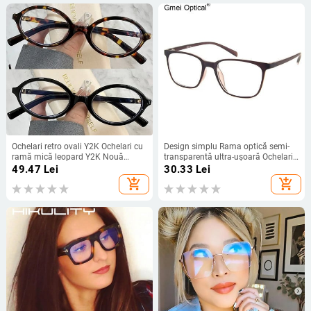
Ochelari retro ovali Y2K Ochelari cu
Design simplu Rama optică semi-
ramă mică leopard Y2K Nouă
transparentă ultra-ușoară Ochelari
modă simplă Vintage Ochelari
de vedere eleganti pentru ochelari
49.47
Lei
30.33
Lei
pentru fete Ochelari decorativi
prescripți pentru femei
add_shopping_cart
add_shopping_cart