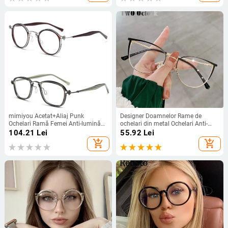
ochelari clari
mimiyou Acetat+Aliaj Punk
Designer Doamnelor Rame de
Ochelari Ramă Femei Anti-lumină
ochelari din metal Ochelari Anti-
albastră Ochelari optici Bărbați
Raze Albastre Femei Retro Cat Eye
104.21
Lei
55.92
Lei
Ochelari Ramă Clear UV400
0 Dioptrie Optic Ochelari Rama
add_shopping_cart
add_shopping_cart
Ochelari pentru computer
Vintage Femei