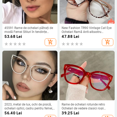
45591 Rame de ochelari pătrați de
New Fashion TR90 Vintage Cat Eye
modă Femei Stiluri în tendințe
Ochelari Ramă Anti-albastru
Ochelari de computer optic de
Oboseală Ochelari Full Frame
53.68
Lei
47.88
Lei
marcă Oculos De Grau Feminino
Femei
add_shopping_cart
add_shopping_cart
Armacao
2023, metal de lux, ochi de pisică,
Rame de ochelari rotunde retro
ochelari optici, cadru pentru femei,
Ochelari de vedere clasici roșii
modă transparentă, modă
pentru femei bărbați Ochelari de
56.40
Lei
39.25
Lei
transparentă, ochelari de vedere
blocare a luminii albastre Ochelari