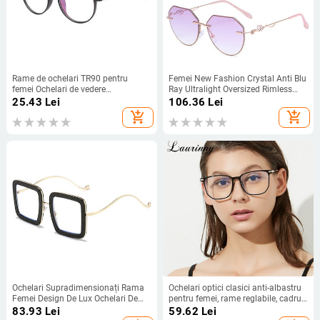
Rame de ochelari TR90 pentru
Femei New Fashion Crystal Anti Blu
femei Ochelari de vedere
Ray Ultralight Oversized Rimless
transparenți pentru femei, fete,
Ochelari Rama Ochelari de vedere
25.43
Lei
106.36
Lei
studenți, nituri, rame de ochelari
add_shopping_cart
add_shopping_cart
pentru miopie, ochelari de lectură
personalizat
Ochelari Supradimensionați Rama
Ochelari optici clasici anti-albastru
Femei Design De Lux Ochelari De
pentru femei, rame reglabile, cadru
Cristal Moda Lentile Transparente
pentru ochelari, ochelari simpli,
83.93
Lei
59.62
Lei