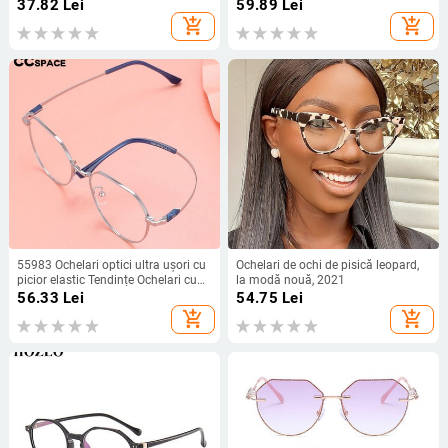
computer, prescripție, optica pentru
Rame de ochelari de lux Oculari
37.82
Lei
59.89
Lei
femei, ochelari de epocă, lentile
decorativi cu lentile transparente
add_shopping_cart
add_shopping_cart
transparente, ramă de ochelari
RS516
55983 Ochelari optici ultra ușori cu
Ochelari de ochi de pisică leopard,
picior elastic Tendințe Ochelari cu
la modă nouă, 2021
prescripție pentru birou femei
56.33
Lei
54.75
Lei
Ochelari cu prescripție Ochi de
add_shopping_cart
add_shopping_cart
pisică Ochelari de vedere pentru
femei din aliaj