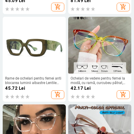
45.09
Lei
81.49
Lei
vintage, clari, cu ramă optică
Balama cu arc Rame de ochelari
add_shopping_cart
add_shopping_cart
leopard
Rame de ochelari pentru femei anti
Ochelari de vedere pentru femei la
blocarea luminii albastre Lentile
modă, cu ramă, curcubeu pătrat,
transparente optice verzi Ramă de
colorați, cu prescripție 0 dioptrii,
45.72
Lei
42.17
Lei
modă Ochelari de prescripție
ochelari de vedere pentru femei,
add_shopping_cart
add_shopping_cart
Computer
plastic anti albastru