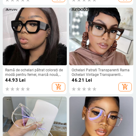
Ramă de ochelari pătrat colorați de
Ochelari Patrati Transparenti Rama
modă pentru femei, marcă nouă,
Ochelari Vintage Transparenti
negru, anti-albastru, ramă de
Stiluri Trending Designer de Brand
44.93
Lei
46.21
Lei
ochelari pentru computer, nuanțe
Ochelari de Ochelari de Moda
add_shopping_cart
add_shopping_cart
feminine
Supradimensionati