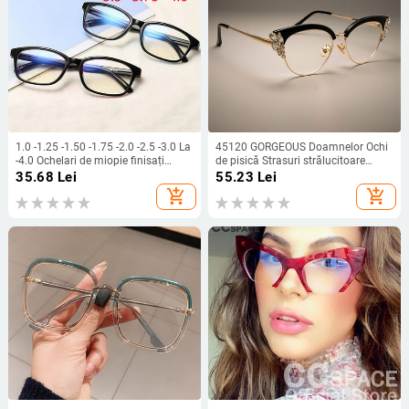
1.0 -1.25 -1.50 -1.75 -2.0 -2.5 -3.0 La
45120 GORGEOUS Doamnelor Ochi
-4.0 Ochelari de miopie finisați
de pisică Strasuri strălucitoare
Femei Bărbați Ochelari de vedere
Rame de ochelari pentru femei
35.68
Lei
55.23
Lei
scurtă Negru Albastru Roșu Rama
Ochelari de vedere Ochelari optici
add_shopping_cart
add_shopping_cart