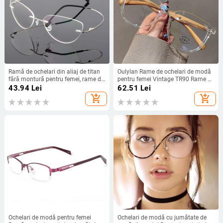
Ramă de ochelari din aliaj de titan
Oulylan Rame de ochelari de modă
fără montură pentru femei, rame de
pentru femei Vintage TR90 Rame de
ochelari ultrauşoare pentru femei,
ochelari cu lumină albastră pentru
43.94
Lei
62.51
Lei
ochi de pisică, presbiopie, miopie
bărbați, ochelari retro pătrați din
add_shopping_cart
add_shopping_cart
optică
lemn pentru picioare
Ochelari de modă pentru femei
Ochelari de modă cu jumătate de