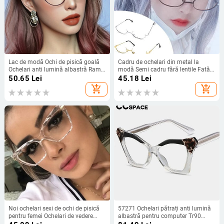
Lac de modă Ochi de pisică goală
Cadru de ochelari din metal la
Ochelari anti lumină albastră Rame
modă Semi cadru fără lentile Fată
de ochelari pentru femei Ochelari de
Chic Harajuku Accesorii de
50.65
Lei
45.18
Lei
oglindă cu oglindă plată de metal
decorare pentru petreceri Cosplay
add_shopping_cart
add_shopping_cart
Suport fotografie
Noi ochelari sexi de ochi de pisică
57271 Ochelari pătrați anti lumină
pentru femei Ochelari de vedere
albastră pentru computer Tr90
transparenți Ochelari de vedere
optici prescripție Spectaclse Trend