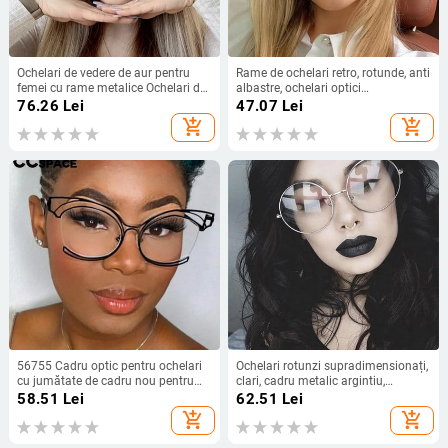
Ochelari de vedere de aur pentru
Rame de ochelari retro, rotunde, anti
femei cu rame metalice Ochelari de
albastre, ochelari optici
blocare a luminii albastre Ochelari
supradimensionați, transparente,
76.26
Lei
47.07
Lei
de computer de designer de lux,
pentru femei, ochelari cu prescripție
add_shopping_cart
add_shopping_cart
rotunji, sculptati cu flori Nou
medicală
56755 Cadru optic pentru ochelari
Ochelari rotunzi supradimensionați,
cu jumătate de cadru nou pentru
clari, cadru metalic argintiu,
femei, ochi de pisică, metal, oglindă
ochelari vintage cu cerc mare, de
58.51
Lei
62.51
Lei
plată, cu picioare clare, ochelari
designer de marcă, ochelari uriași,
add_shopping_cart
add_shopping_cart
pentru ochi
mari, tocilar, femei