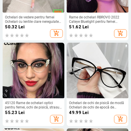
Ochelari de vedere pentru femei
Rame de ochelari RBROVO 2022
Ochelari cu lentile clare neregulate
Cateye Bluelight pentru femei
2022 Trend No Grad Miopie Ramă
Ochelari clari Femei/Bărbați
50.32
Lei
51.62
Lei
optică cu prescripție Doamne
Designer de marcă Lentes Para
add_shopping_cart
add_shopping_cart
Lumină albastră
Hombre Rame de ochelari
45120 Rame de ochelari optici
Ochelari de ochi de pisică de modă
pentru femei, ochi de pisică, strasuri
Ochelari de ochi de epocă de
strălucitoare pentru doamnă,
designer de marcă pentru femeie,
55.23
Lei
49.99
Lei
ochelari de ochi de designer de
blocare a luminii albastre, lentile
add_shopping_cart
add_shopping_cart
marcă, ochelari de modă
transparente, picioare de metal,
ochelari