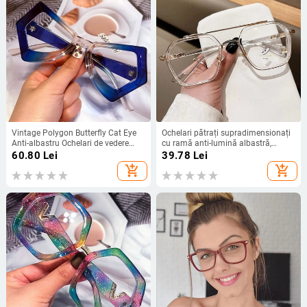
Vintage Polygon Butterfly Cat Eye
Ochelari pătrați supradimensionați
Anti-albastru Ochelari de vedere
cu ramă anti-lumină albastră,
pentru femei New Fashion Rainbow
femei, bărbați, vintage, dublu pod,
60.80
Lei
39.78
Lei
Computer Ochelari Rama Lady
ochelari optici transparenți, ochelari
add_shopping_cart
add_shopping_cart
Shades
de vedere