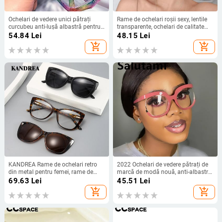
Ochelari de vedere unici pătrați
Rame de ochelari roșii sexy, lentile
curcubeu anti-lușă albastră pentru
transparente, ochelari de calitate
femei, brand nou de modă, hexagon
feminină, rame transparente pentru
54.84
Lei
48.15
Lei
șic, ochelari pentru computer,
ochelari de computer pentru femei
add_shopping_cart
add_shopping_cart
nuanțe feminine
KANDREA Rame de ochelari retro
2022 Ochelari de vedere pătrați de
din metal pentru femei, rame de
marcă de modă nouă, anti-albastru,
ochelari cu miopie optică, ochelari
pentru femei, vintage, negru, roz,
69.63
Lei
45.51
Lei
de soare polarizați, ochelari de
ochelari, cadru, pentru computer,
add_shopping_cart
add_shopping_cart
prescripție 2328
pentru femei