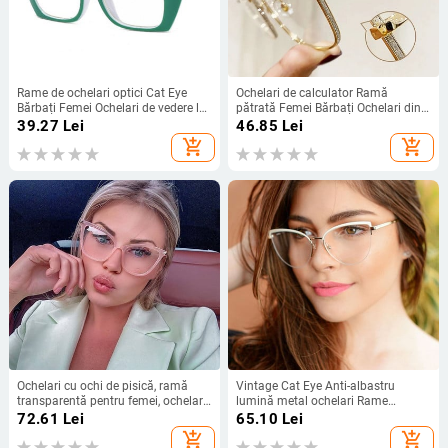
Rame de ochelari optici Cat Eye
Ochelari de calculator Ramă
Bărbați Femei Ochelari de vedere la
pătrată Femei Bărbați Ochelari din
modă pentru computer 50745
aliaj de lumină anti albastru
39.27
Lei
46.85
Lei
Ochelari de vedere pătrați de
add_shopping_cart
add_shopping_cart
blocare Ochelari optici
Ochelari cu ochi de pisică, ramă
Vintage Cat Eye Anti-albastru
transparentă pentru femei, ochelari
lumină metal ochelari Rame
optici pentru miopie, ochelari
ochelari optici computer ochelari
72.61
Lei
65.10
Lei
transparente, rame pentru ochelari
femei ochelari moda ochelari
add_shopping_cart
add_shopping_cart
de pisică, ochelari pentru femei
ochelari