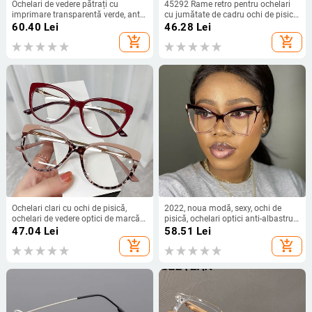
Ochelari de vedere pătrați cu
45292 Rame retro pentru ochelari
imprimare transparentă verde, anti-
cu jumătate de cadru ochi de pisică
albastru, pentru femei, aliaj, leopard,
Ochelari optici de modă pentru
60.40
Lei
46.28
Lei
ochelari oversize pentru computer,
femei Ochelari pentru computer
add_shopping_cart
add_shopping_cart
cadru de miopie, nuanțe feminine
Ochelari prescripți
Ochelari clari cu ochi de pisică,
2022, noua modă, sexy, ochi de
ochelari de vedere optici de marcă
pisică, ochelari optici anti-albastru,
retro, rame pentru femei, vintage,
ochelari pentru femei, ochelari de
47.04
Lei
58.51
Lei
anti albastru, picioare de metal,
ochi de computer, marca vintage,
add_shopping_cart
add_shopping_cart
ochelari de vedere
ochelari pentru femei