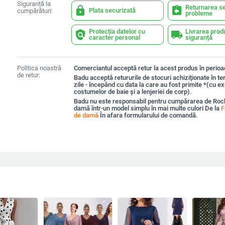
Siguranță la
Returnarea se
lock
assignment_return
Plata securizată
cumpărături:
probleme
Protecția datelor cu
Livrarea prod
policy
local_shipping
caracter personal
siguranță
Politica noastră
Comerciantul acceptă retur la acest produs în perioad
de retur:
Badu acceptă retururile de stocuri achiziționate în t
zile - începând cu data la care au fost primite *(cu e
costumelor de baie și a lenjeriei de corp).
Badu nu este responsabil pentru cumpărarea de Roc
damă într-un model simplu în mai multe culori De la
F
de damă
În afara formularului de comandă.