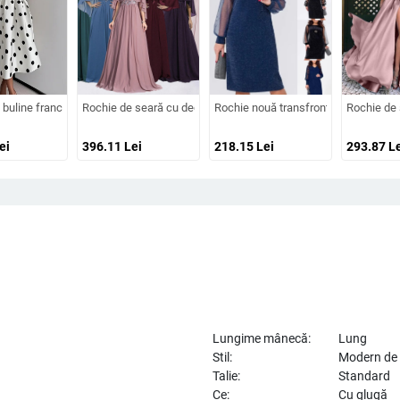
tă lungă, țesătură spray metalică, poliester 95%+
astică, croială A-line, plus size, siluetă drapată
 buline franceze Amazon 2025 de vară retro cu temperament nou, talie subțire, 
Rochie de seară cu decolteu adânc în V, mâneci clopot, appliqué
Rochie nouă transfrontalieră din Europ
Rochie de s
ei
396.11
Lei
218.15
Lei
293.87
Le
Lungime mânecă:
Lung
Stil:
Modern de z
Talie:
Standard
Ce:
Cu glugă