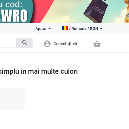
Ajutor
/
Română
/
RON
search
account_circle
shopping_basket
Conectați-vă
implu în mai multe culori