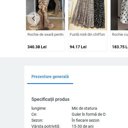
chevron_left
Rochie de seară pentru femei cu mâneci lungi, talie înaltă, fus
Fustă midi din chiffon floral, talie el
Rochie cu
340.38
Lei
94.17
Lei
183.75
L
Prezentare generală
Specificații produs
lungime:
Mic de statura
Ce:
Guler în formă de O
Sezon:
În fiecare sezon
Vârsta potrivită:
15-30 de ani