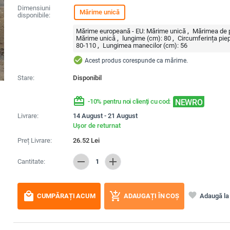
Dimensiuni
Mărime unică
disponibile:
Mărime europeană - EU:
Mărime unică
Mărimea de p
Mărime unică
lungime (cm):
80
Circumferința piep
80-110
Lungimea manecilor (cm):
56
check_circle
Acest produs corespunde ca mărime.
Stare:
Disponibil
redeem
NEWRO
-10% pentru noi clienți cu cod:
Livrare:
14 August - 21 August
Ușor de returnat
Preț Livrare:
26.52
Lei
remove
add
Cantitate:
1
local_mall
add_shopping_cart
favorite
Adaugă la 
CUMPĂRAȚI ACUM
ADAUGAȚI ÎN COȘ