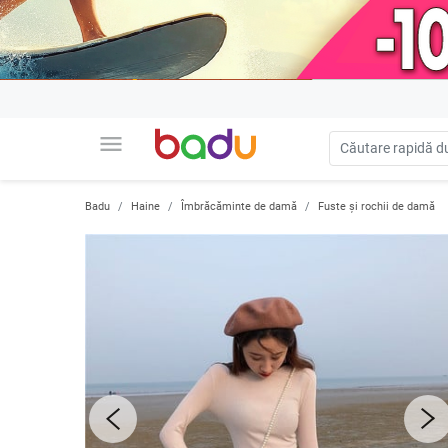
menu
Badu
Haine
Îmbrăcăminte de damă
Fuste și rochii de damă