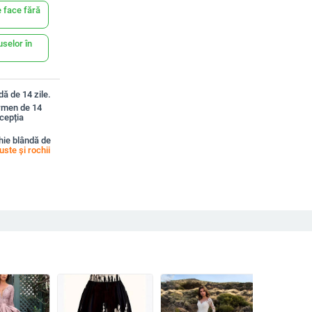
 face fără
uselor în
ă de 14 zile.
ermen de 14
xcepția
hie blândă de
uste și rochii