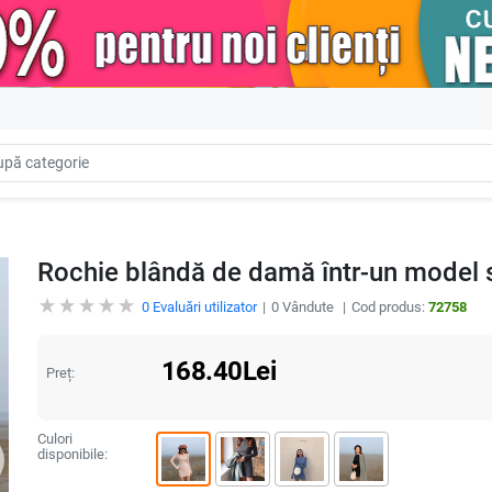
Rochie blândă de damă într-un model s
0
Evaluări utilizator
0
Vândute
Cod produs:
72758
168.40
Lei
Preț:
Culori
disponibile: