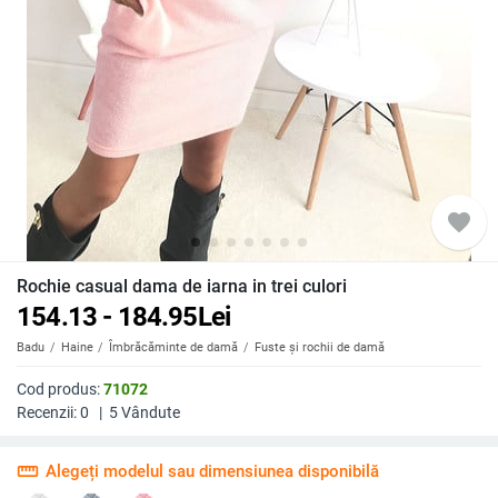
favorite
Rochie casual dama de iarna in trei culori
154.13 - 184.95
Lei
Badu
Haine
Îmbrăcăminte de damă
Fuste și rochii de damă
Cod produs:
71072
Recenzii:
0
|
5
Vândute
straighten
Alegeți modelul sau dimensiunea disponibilă