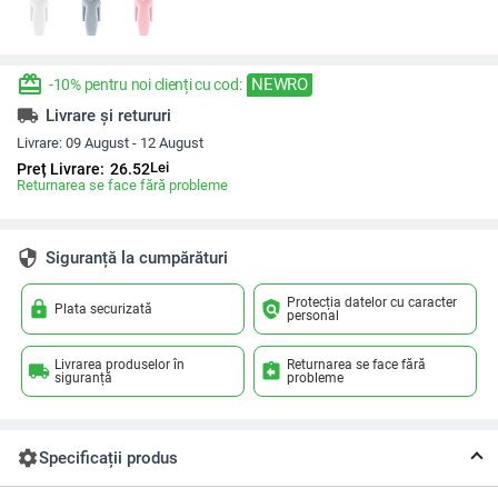
redeem
NEWRO
-10% pentru noi clienți cu cod:
local_shipping
Livrare și retururi
Livrare:
09 August - 12 August
Lei
Preț Livrare:
26.52
Returnarea se face fără probleme
security
Siguranță la cumpărături
Protecția datelor cu caracter
lock
policy
Plata securizată
personal
Livrarea produselor în
Returnarea se face fără
local_shipping
assignment_return
siguranță
probleme
settings
Specificații produs