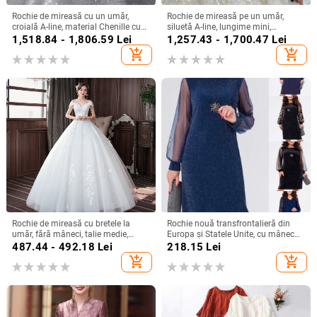
Rochie de mireasă cu un umăr,
Rochie de mireasă pe un umăr,
croială A-line, material Chenille cu
siluetă A-line, lungime mini,
Spandex, talie înaltă
țesătură chenille cu spandex,
1,518.84 - 1,806.59
Lei
1,257.43 - 1,700.47
Lei
primăvara 2024
add_shopping_cart
add_shopping_cart
Rochie de mireasă cu bretele la
Rochie nouă transfrontalieră din
umăr, fără mâneci, talie medie,
Europa și Statele Unite, cu mânecă
fustă tutu, mătase Mulberry și
lungă, plasă, cusături argintii, cu
487.44 - 492.18
Lei
218.15
Lei
bumbac
guler rotund, industrie grea, fustă
add_shopping_cart
add_shopping_cart
elegantă de calitate la modă