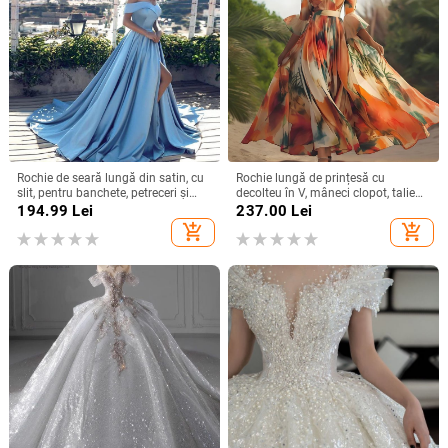
Rochie de seară lungă din satin, cu
Rochie lungă de prințesă cu
slit, pentru banchete, petreceri și
decolteu în V, mâneci clopot, talie
evenimente formale
înaltă, imprimeu geometric,
194.99
Lei
237.00
Lei
poliester
add_shopping_cart
add_shopping_cart