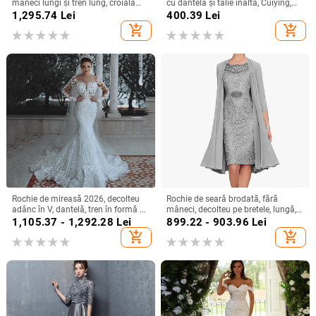
mâneci lungi și tren lung, croială
cu dantelă și talie înaltă, Cuiying,
slim, talie înaltă
Cuiying, rochie lungă elegantă cu
1,295.74
Lei
400.39
Lei
mâneci volante 88336
add_shopping_cart
add_shopping_cart
Rochie de mireasă 2026, decolteu
Rochie de seară brodată, fără
adânc în V, dantelă, tren în formă de
mâneci, decolteu pe bretele, lungă,
coadă de pește, stil european-
siluetă la talia medie
1,105.37 - 1,292.28
Lei
899.22 - 903.96
Lei
american
add_shopping_cart
add_shopping_cart