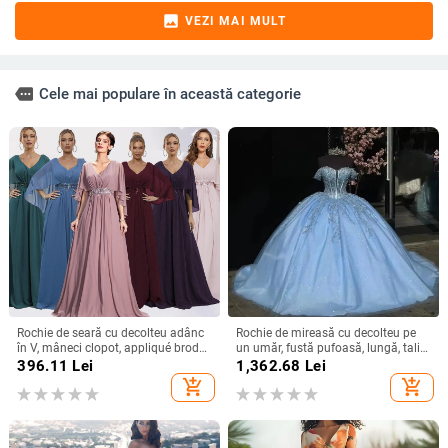
image
VEZI MAI MULT
more
Cele mai populare în această categorie
Rochie de seară cu decolteu adânc
Rochie de mireasă cu decolteu pe
în V, mâneci clopot, appliqué brodat
un umăr, fustă pufoasă, lungă, talie
cu paiete, croială lungă A-line
înaltă, material poliester
396.11
Lei
1,362.68
Lei
add_shopping_cart
add_shopping_cart