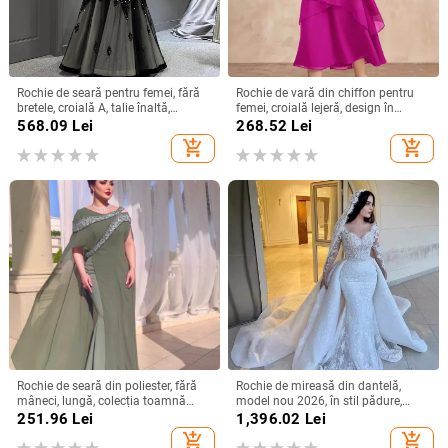
Rochie de seară pentru femei, fără
Rochie de vară din chiffon pentru
bretele, croială A, talie înaltă,
femei, croială lejeră, design în
mâneci 3/4, fustă lungă
straturi, guler rotund, mâneci clopot,
568.09
Lei
268.52
Lei
lungă, siluetă în stil tort
add_shopping_cart
add_shopping_cart
Rochie de seară din poliester, fără
Rochie de mireasă din dantelă,
mâneci, lungă, colecția toamnă
model nou 2026, în stil pădure,
2024
mâneci lungi, siluetă sirenă
251.96
Lei
1,396.02
Lei
add_shopping_cart
add_shopping_cart