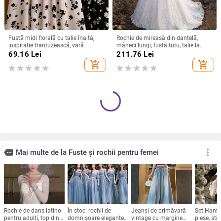
Fustă midi florală cu talie înaltă,
Rochie de mireasă din dantelă,
inspirație franțuzească, vară
mâneci lungi, fustă tutu, talie la
mijloc, rochie lungă
69.16
Lei
211.76
Lei
add_shopping_cart
add_shopping_cart
Rochie de seară cu decolteu în V,
Rochie de mireasă Kierris,
fără mâneci, talie înaltă, lungă,
Primăvara 2024, decolteu în V
fustă în croi leagăn, poliester,
adânc, mâneci lungi, siluetă de
250.95
Lei
1,099.56 - 1,380.10
Lei
fermoar
prințesă, fustă lungă, amestec de
add_shopping_cart
add_shopping_cart
fibre de poliester