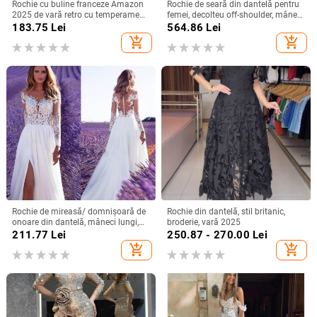
Rochie cu buline franceze Amazon
Rochie de seară din dantelă pentru
2025 de vară retro cu temperament
femei, decolteu off-shoulder, mâneci
nou, talie subțire, fustă pentru femei
scurte, croială în A, talie înaltă,
183.75
Lei
564.86
Lei
Lungă pentru petreceri
add_shopping_cart
add_shopping_cart
Rochie de mireasă/ domnișoară de
Rochie din dantelă, stil britanic,
onoare din dantelă, mâneci lungi,
broderie, vară 2025
decolteu adânc în V, despicare, tren
211.77
Lei
250.87 - 270.00
Lei
mic, 95% poliester
add_shopping_cart
add_shopping_cart