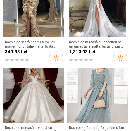
Rochie de seară pentru femei cu
Rochie de mireasă cu decolteu pe
mâneci lungi, talie înaltă, fustă
un umăr, talie înaltă, fustă lungă,
lungă, țesătură spray metalică,
poliester
340.38
Lei
1,313.03
Lei
poliester 95%+
add_shopping_cart
add_shopping_cart
Rochie de mireasă luxoasă cu
Rochie nouă pentru femei din șifon