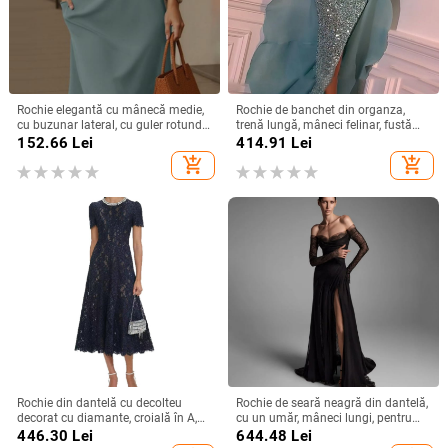
Rochie elegantă cu mânecă medie,
Rochie de banchet din organza,
cu buzunar lateral, cu guler rotund,
trenă lungă, mâneci felinar, fustă
versatilă, de culoare solidă, din
lungă — Primăvara 2024
152.66
Lei
414.91
Lei
Europa și America, 2025
add_shopping_cart
add_shopping_cart
Rochie din dantelă cu decolteu
Rochie de seară neagră din dantelă,
decorat cu diamante, croială în A,
cu un umăr, mâneci lungi, pentru
lungă, talie înaltă, mâneci scurte,
petreceri de zi, defilări pe podium și
446.30
Lei
644.48
Lei