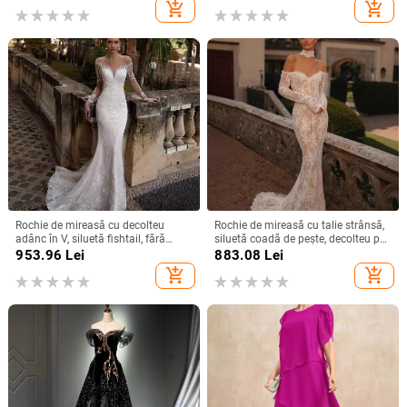
vară 2025
gazde ale evenimentelor
add_shopping_cart
add_shopping_cart
Rochie de mireasă cu decolteu
Rochie de mireasă cu talie strânsă,
adânc în V, siluetă fishtail, fără
siluetă coadă de pește, decolteu pe
spate, mâneci lungi, fustă lungă
un umăr, mâneci lungi, fustă lungă,
953.96
Lei
883.08
Lei
poliester
add_shopping_cart
add_shopping_cart