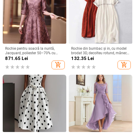
Rochie pentru soacră la nuntă,
Rochie din bumbac și in, cu model
Jacquard, poliester 50–70% cu
brodat 3D, decolteu rotund, mâneci
spandex <30%, lungime midi,
scurte, talie lejeră, croială în linie A,
871.65
Lei
132.35
Lei
primăvara 2025, stil socialite
lungă.
add_shopping_cart
add_shopping_cart