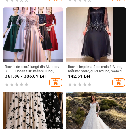
Rochie de seară lungă din Mulberry
Rochie imprimată de croială A-line,
Silk + Tussah Silk, mâneci lungi,
mărime mare, guler rotund, mâneci
croială lungă, potrivită pentru
clopot, toamnă 2025, stil european-
361.86 - 386.89
Lei
142.51
Lei
banchet și gală, primăvara 2025
american
add_shopping_cart
add_shopping_cart