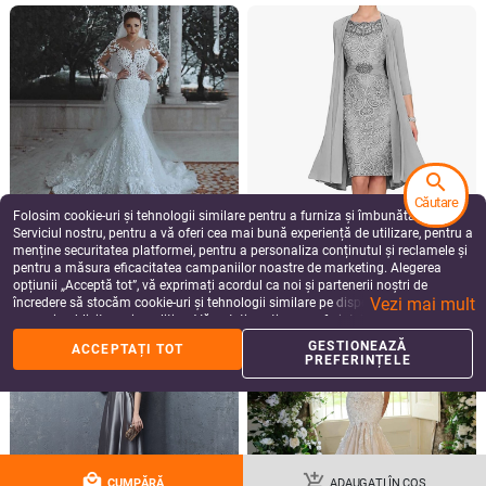
search
Căutare
Folosim cookie-uri și tehnologii similare pentru a furniza și îmbunătăți
Rochie de mireasă 2026, decolteu
Rochie de seară brodată, fără
Serviciul nostru, pentru a vă oferi cea mai bună experiență de utilizare, pentru a
adânc în V, dantelă, tren în formă de
mâneci, decolteu pe bretele, lungă,
menține securitatea platformei, pentru a personaliza conținutul și reclamele și
coadă de pește, stil european-
siluetă la talia medie
1,105.37 - 1,292.28
Lei
899.22 - 903.96
Lei
pentru a măsura eficacitatea campaniilor noastre de marketing. Alegerea
american
add_shopping_cart
add_shopping_cart
opțiunii „Acceptă tot”, vă exprimați acordul ca noi și partenerii noștri de
Vezi mai mult
încredere să stocăm cookie-uri și tehnologii similare pe dispozitivul dvs. în
scopuri publicitare și analitice. Vă puteți gestiona preferințele în orice moment
făcând clic pe „Gestionează preferințele”. Pentru mai multe informații, vă
GESTIONEAZĂ
ACCEPTAȚI TOT
rugăm să consultați
Politica noastră de confidențialitate
.
PREFERINȚELE
local_mall
add_shopping_cart
CUMPĂRĂ
ADAUGAȚI ÎN COȘ