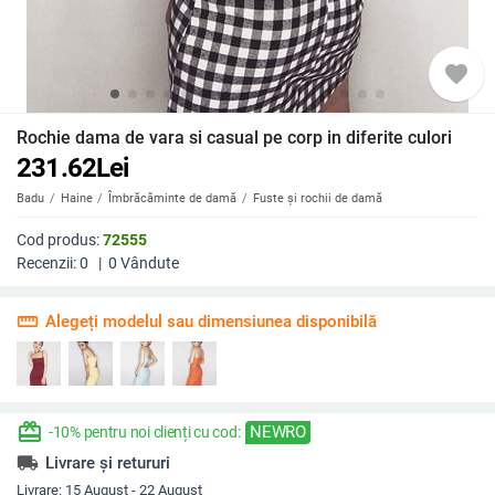
favorite
Rochie dama de vara si casual pe corp in diferite culori
231.62
Lei
Badu
Haine
Îmbrăcăminte de damă
Fuste și rochii de damă
Cod produs:
72555
Recenzii:
0
|
0
Vândute
straighten
Alegeți modelul sau dimensiunea disponibilă
redeem
NEWRO
-10% pentru noi clienți cu cod:
local_shipping
Livrare și retururi
Livrare:
15 August - 22 August