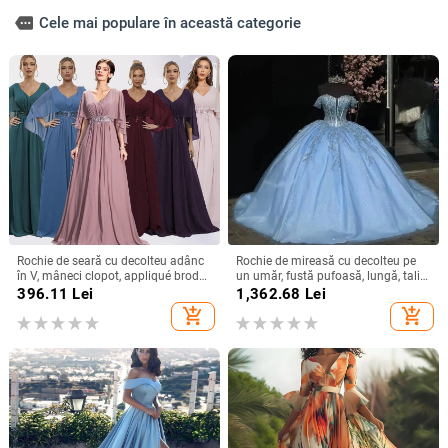
more
Cele mai populare în această categorie
Rochie de seară cu decolteu adânc
Rochie de mireasă cu decolteu pe
în V, mâneci clopot, appliqué brodat
un umăr, fustă pufoasă, lungă, talie
cu paiete, croială lungă A-line
înaltă, material poliester
396.11
Lei
1,362.68
Lei
add_shopping_cart
add_shopping_cart