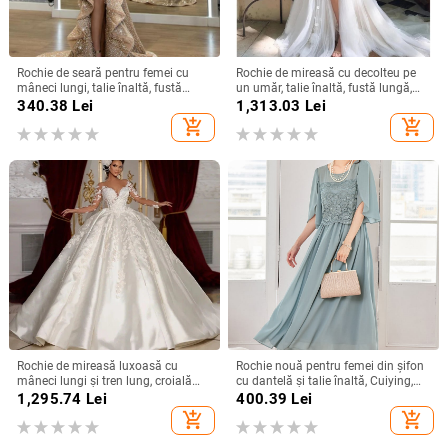
Rochie de seară pentru femei cu
Rochie de mireasă cu decolteu pe
mâneci lungi, talie înaltă, fustă
un umăr, talie înaltă, fustă lungă,
lungă, țesătură spray metalică,
poliester
340.38
Lei
1,313.03
Lei
poliester 95%+
add_shopping_cart
add_shopping_cart
Rochie de mireasă luxoasă cu
Rochie nouă pentru femei din șifon
mâneci lungi și tren lung, croială
cu dantelă și talie înaltă, Cuiying,
slim, talie înaltă
Cuiying, rochie lungă elegantă cu
1,295.74
Lei
400.39
Lei
mâneci volante 88336
add_shopping_cart
add_shopping_cart