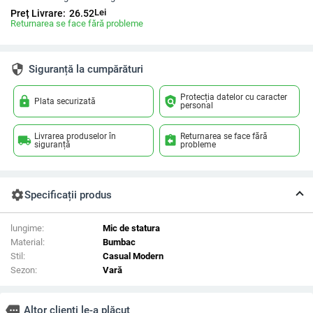
Lei
Preț Livrare:
26.52
Returnarea se face fără probleme
security
Siguranță la cumpărături
Protecția datelor cu caracter
lock
policy
Plata securizată
personal
Livrarea produselor în
Returnarea se face fără
local_shipping
assignment_return
siguranță
probleme
settings
Specificații produs
lungime:
Mic de statura
Material:
Bumbac
Stil:
Casual Modern
Sezon:
Vară
more
Altor clienți le-a plăcut