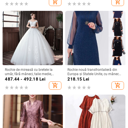
add_shopping_cart
add_shopping_cart
Rochie de mireasă cu bretele la
Rochie nouă transfrontalieră din
umăr, fără mâneci, talie medie,
Europa și Statele Unite, cu mânecă
fustă tutu, mătase Mulberry și
lungă, plasă, cusături argintii, cu
487.44 - 492.18
Lei
218.15
Lei
bumbac
guler rotund, industrie grea, fustă
add_shopping_cart
add_shopping_cart
elegantă de calitate la modă