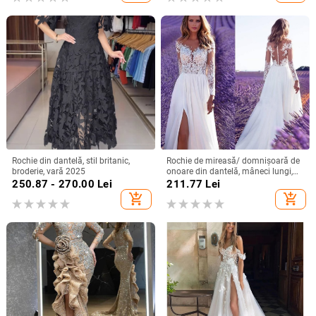
Rochie din dantelă, stil britanic,
Rochie de mireasă/ domnișoară de
broderie, vară 2025
onoare din dantelă, mâneci lungi,
decolteu adânc în V, despicare, tren
250.87 - 270.00
Lei
211.77
Lei
mic, 95% poliester
add_shopping_cart
add_shopping_cart