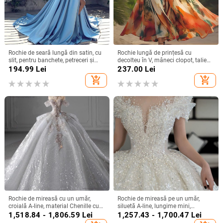
Rochie de seară lungă din satin, cu
Rochie lungă de prințesă cu
slit, pentru banchete, petreceri și
decolteu în V, mâneci clopot, talie
evenimente formale
înaltă, imprimeu geometric,
194.99
Lei
237.00
Lei
poliester
add_shopping_cart
add_shopping_cart
Rochie de mireasă cu un umăr,
Rochie de mireasă pe un umăr,
croială A-line, material Chenille cu
siluetă A-line, lungime mini,
Spandex, talie înaltă
țesătură chenille cu spandex,
1,518.84 - 1,806.59
Lei
1,257.43 - 1,700.47
Lei
primăvara 2024