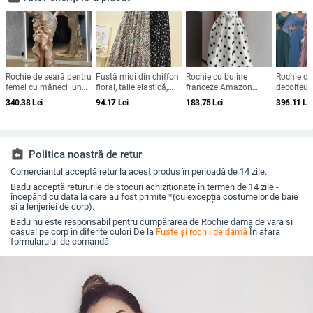
Rochie de seară pentru
Fustă midi din chiffon
Rochie cu buline
Rochie de
femei cu mâneci lungi,
floral, talie elastică,
franceze Amazon
decolteu 
talie înaltă, fustă
croială A-line, plus
2025 de vară retro cu
mâneci cl
340.38
Lei
94.17
Lei
183.75
Lei
396.11
Le
lungă, țesătură spray
size, siluetă drapată
temperament nou,
appliqué 
metalică, poliester
talie subțire, fustă
paiete, cr
95%+
pentru femei
line
assignment_return
Politica noastră de retur
Comerciantul acceptă retur la acest produs în perioadă de 14 zile.
Badu acceptă retururile de stocuri achiziționate în termen de 14 zile -
începând cu data la care au fost primite *(cu excepția costumelor de baie
și a lenjeriei de corp).
Badu nu este responsabil pentru cumpărarea de Rochie dama de vara si
casual pe corp in diferite culori De la
Fuste și rochii de damă
În afara
formularului de comandă.