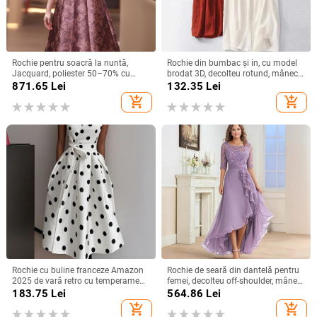
Rochie pentru soacră la nuntă,
Rochie din bumbac și in, cu model
Jacquard, poliester 50–70% cu
brodat 3D, decolteu rotund, mâneci
spandex <30%, lungime midi,
scurte, talie lejeră, croială în linie A,
871.65
Lei
132.35
Lei
primăvara 2025, stil socialite
lungă.
add_shopping_cart
add_shopping_cart
Rochie cu buline franceze Amazon
Rochie de seară din dantelă pentru
2025 de vară retro cu temperament
femei, decolteu off-shoulder, mâneci
nou, talie subțire, fustă pentru femei
scurte, croială în A, talie înaltă,
183.75
Lei
564.86
Lei
Lungă pentru petreceri
add_shopping_cart
add_shopping_cart