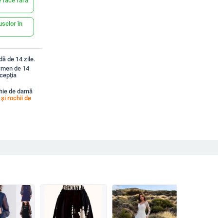
 face fără
uselor în
ă de 14 zile.
ermen de 14
xcepția
hie de damă
și rochii de