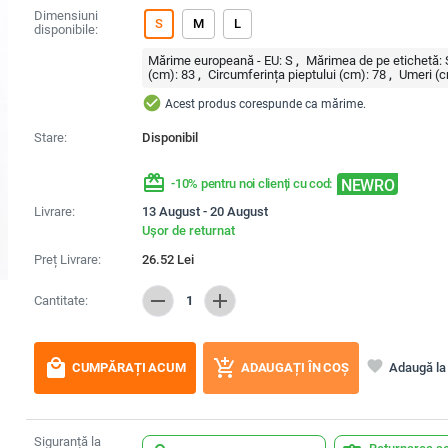
Dimensiuni
S
M
L
disponibile:
Mărime europeană - EU:
S
Mărimea de pe etichetă:
(cm):
83
Circumferința pieptului (cm):
78
Umeri (c
check_circle
Acest produs corespunde ca mărime.
Stare:
Disponibil
redeem
NEWRO
-10% pentru noi clienți cu cod:
Livrare:
13 August - 20 August
Ușor de returnat
Preț Livrare:
26.52
Lei
remove
add
Cantitate:
1
local_mall
add_shopping_cart
favorite
Adaugă la 
CUMPĂRAȚI ACUM
ADAUGAȚI ÎN COȘ
Siguranță la