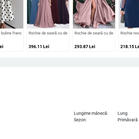
tă lungă, țesătură spray metalică, poliester 95%+
astică, croială A-line, plus size, siluetă drapată
 buline franceze Amazon 2025 de vară retro cu temperament nou, talie subțire, 
Rochie de seară cu decolteu adânc în V, mâneci clopot, appliqué
Rochie de seară cu decolteu adânc în V
Rochie nouă
ei
396.11
Lei
293.87
Lei
218.15
Le
Lungime mânecă:
Lung
Sezon:
Primăvară