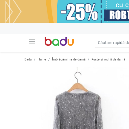
menu
Badu
Haine
Îmbrăcăminte de damă
Fuste și rochii de damă