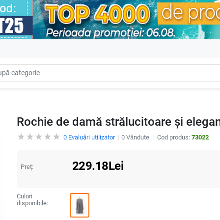
Rochie de damă strălucitoare și elegan
0
Evaluări utilizator
0
Vândute
Cod produs:
73022
229.18
Lei
Preț:
Culori
disponibile: