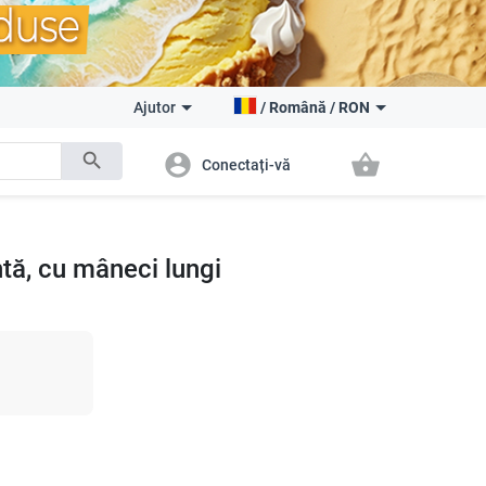
Ajutor
/
Română
/
RON
search
account_circle
shopping_basket
Conectați-vă
tă, cu mâneci lungi