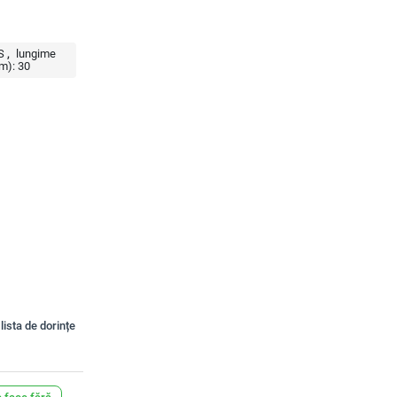
S
lungime
m):
30
lista de dorințe