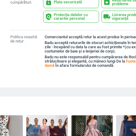
Returnarea se
lock
assignment_return
Plata securizată
cumpărături:
probleme
Protecția datelor cu
Livrarea prod
policy
local_shipping
caracter personal
siguranță
Politica noastră
Comerciantul acceptă retur la acest produs în perioad
de retur:
Badu acceptă retururile de stocuri achiziționate în t
zile - începând cu data la care au fost primite *(cu e
costumelor de baie și a lenjeriei de corp).
Badu nu este responsabil pentru cumpărarea de Roc
strălucitoare și elegantă, cu mâneci lungi De la
Fuste 
damă
În afara formularului de comandă.