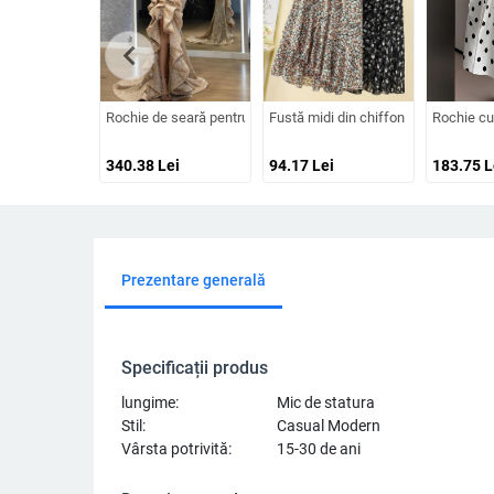
chevron_left
Rochie de seară pentru femei cu mâneci lungi, talie înaltă, fus
Fustă midi din chiffon floral, talie el
Rochie cu
340.38
Lei
94.17
Lei
183.75
L
Prezentare generală
Specificații produs
lungime:
Mic de statura
Stil:
Casual Modern
Vârsta potrivită:
15-30 de ani