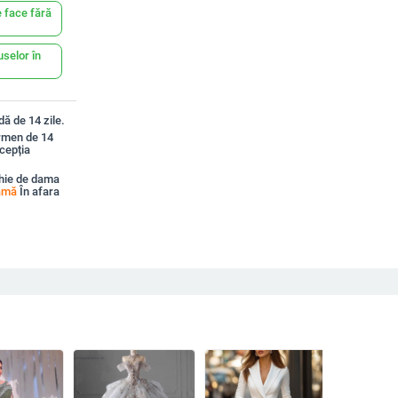
 face fără
uselor în
ă de 14 zile.
ermen de 14
xcepția
hie de dama
damă
În afara