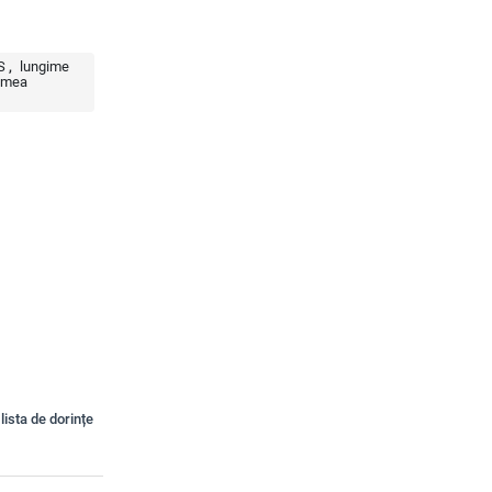
S
lungime
imea
lista de dorințe