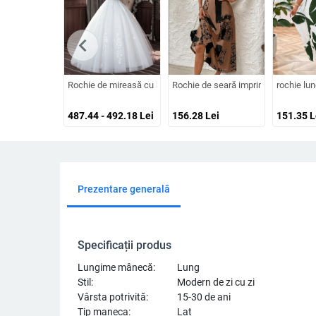
chevron_left
Rochie de mireasă cu bretele la umăr, fără mâneci, talie medi
Rochie de seară imprimată din Brush
rochie lun
487.44 - 492.18
Lei
156.28
Lei
151.35
L
Prezentare generală
Specificații produs
Lungime mânecă:
Lung
Stil:
Modern de zi cu zi
Vârsta potrivită:
15-30 de ani
Tip maneca:
Lat