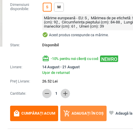
Dimensiuni
S
M
disponibile:
Mărime europeană - EU:
S
Mărimea de pe etichetă:
(cm):
92
Circumferința pieptului (cm):
84-88
Lung
manecilor (cm):
61
Umeri (cm):
39
check_circle
Acest produs corespunde ca mărime.
Stare:
Disponibil
redeem
NEWRO
-10% pentru noi clienți cu cod:
Livrare:
14 August - 21 August
Ușor de returnat
Preț Livrare:
26.52
Lei
remove
add
Cantitate:
1
local_mall
add_shopping_cart
favorite
Adaugă la 
CUMPĂRAȚI ACUM
ADAUGAȚI ÎN COȘ