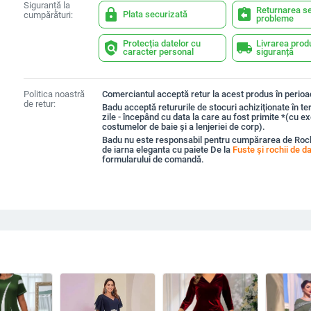
Siguranță la
Returnarea se
lock
assignment_return
Plata securizată
cumpărături:
probleme
Protecția datelor cu
Livrarea prod
policy
local_shipping
caracter personal
siguranță
Politica noastră
Comerciantul acceptă retur la acest produs în perioad
de retur:
Badu acceptă retururile de stocuri achiziționate în t
zile - începând cu data la care au fost primite *(cu e
costumelor de baie și a lenjeriei de corp).
Badu nu este responsabil pentru cumpărarea de Roc
de iarna eleganta cu paiete De la
Fuste și rochii de 
formularului de comandă.