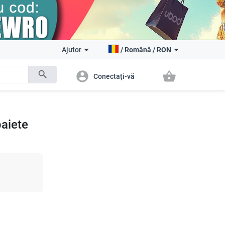
Ajutor
/
Română
/
RON
search
account_circle
shopping_basket
Conectați-vă
aiete