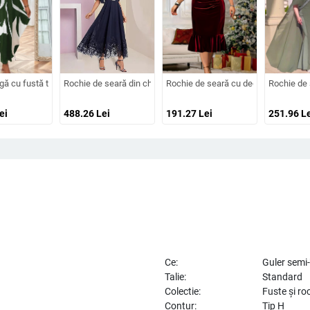
e, fustă tutu, mătase Mulberry și bumbac
ed Milk Silk, cu un umăr, decolteu pătrat, mâneci scurte
gă cu fustă tip felinar, imprimeu geometric, guler rotund, mâneci scurte, materia
Rochie de seară din chiffon pentru domnișoare de onoare, decolt
Rochie de seară cu decolteu în V, mâne
Rochie de 
ei
488.26
Lei
191.27
Lei
251.96
Le
Ce:
Guler semi-
Talie:
Standard
Colectie:
Fuste și ro
Contur:
Tip H