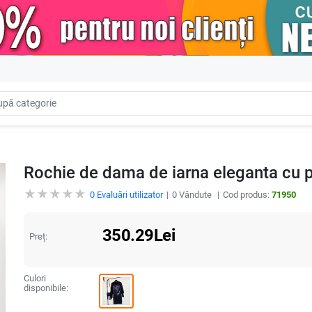
Rochie de dama de iarna eleganta cu p
0
Evaluări utilizator
0
Vândute
Cod produs:
71950
350.29
Lei
Preț:
Culori
disponibile: