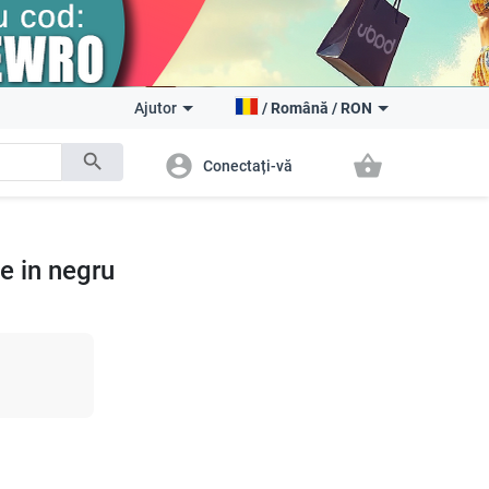
Ajutor
/
Română
/
RON
search
account_circle
shopping_basket
Conectați-vă
e in negru