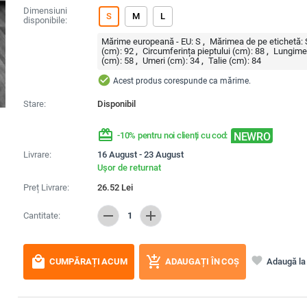
Dimensiuni
S
M
L
disponibile:
Mărime europeană - EU:
S
Mărimea de pe etichetă:
(cm):
92
Circumferința pieptului (cm):
88
Lungime
(cm):
58
Umeri (cm):
34
Talie (cm):
84
check_circle
Acest produs corespunde ca mărime.
Stare:
Disponibil
redeem
NEWRO
-10% pentru noi clienți cu cod:
Livrare:
16 August - 23 August
Ușor de returnat
Preț Livrare:
26.52
Lei
remove
add
Cantitate:
1
local_mall
add_shopping_cart
favorite
Adaugă la 
CUMPĂRAȚI ACUM
ADAUGAȚI ÎN COȘ