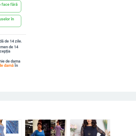
 face fără
uselor în
ă de 14 zile.
ermen de 14
xcepția
hie de dama
 de damă
În