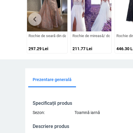
chevron_left
Rochie de seară din dantelă cu decolteu în V, mâneci lungi, talie 
Rochie de mireasă/ domnișoară de on
Rochie din
297.29
Lei
211.77
Lei
446.30
L
Prezentare generală
Specificații produs
Sezon:
Toamnă iarnă
Descriere produs