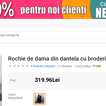
Rochie de dama din dantela cu broderi
0
Evaluări utilizator
0
Vândute
Cod produs:
71130
319.96
Lei
Preț:
Culori
disponibile: