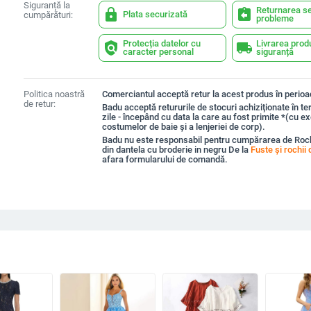
Siguranță la
Returnarea se
lock
assignment_return
Plata securizată
cumpărături:
probleme
Protecția datelor cu
Livrarea prod
policy
local_shipping
caracter personal
siguranță
Politica noastră
Comerciantul acceptă retur la acest produs în perioad
de retur:
Badu acceptă retururile de stocuri achiziționate în t
zile - începând cu data la care au fost primite *(cu e
costumelor de baie și a lenjeriei de corp).
Badu nu este responsabil pentru cumpărarea de Roc
din dantela cu broderie in negru De la
Fuste și rochii
afara formularului de comandă.