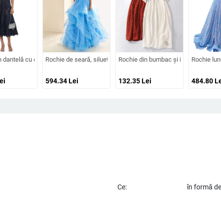
înaltă, croială prințesă, tren lung
oare din dantelă, mâneci lungi, decolteu adânc în V, despicare, tren mic, 95% p
 dantelă cu decolteu decorat cu diamante, croială în A, lungă, talie înaltă, mâne
Rochie de seară, siluetă în formă de A, bretele subțiri tip spaghet
Rochie din bumbac și in, cu model brod
Rochie lung
ei
594.34
Lei
132.35
Lei
484.80
Le
Ce:
în formă d