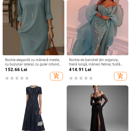
Rochie elegantă cu mânecă medie,
Rochie de banchet din organza,
cu buzunar lateral, cu guler rotund,
trenă lungă, mâneci felinar, fustă
versatilă, de culoare solidă, din
lungă — Primăvara 2024
152.66
Lei
414.91
Lei
Europa și America, 2025
add_shopping_cart
add_shopping_cart