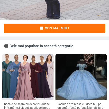
image
VEZI MAI MULT
more
Cele mai populare în această categorie
Rochie de seară cu decolteu adânc
Rochie de mireasă cu decolteu pe
în V, mâneci clopot, appliqué brodat
un umăr, fustă pufoasă, lungă, talie