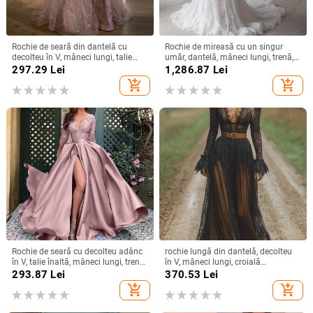
Rochie de seară din dantelă cu
Rochie de mireasă cu un singur
decolteu în V, mâneci lungi, talie
umăr, dantelă, mâneci lungi, trenă,
înaltă, croială prințesă, tren lung
cu voal
297.29
Lei
1,286.87
Lei
add_shopping_cart
add_shopping_cart
Rochie de seară cu decolteu adânc
rochie lungă din dantelă, decolteu
în V, talie înaltă, mâneci lungi, tren
în V, mâneci lungi, croială
mic, fustă lungă
neregulată, stil vintage-retro,
293.87
Lei
370.53
Lei
amestec nylon-poliester
add_shopping_cart
add_shopping_cart