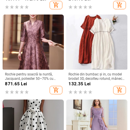
bumbac
guler rotund, industrie grea, fustă
add_shopping_cart
add_shopping_cart
elegantă de calitate la modă
Rochie pentru soacră la nuntă,
Rochie din bumbac și in, cu model
Jacquard, poliester 50–70% cu
brodat 3D, decolteu rotund, mâneci
spandex <30%, lungime midi,
scurte, talie lejeră, croială în linie A,
871.65
Lei
132.35
Lei
primăvara 2025, stil socialite
lungă.
add_shopping_cart
add_shopping_cart