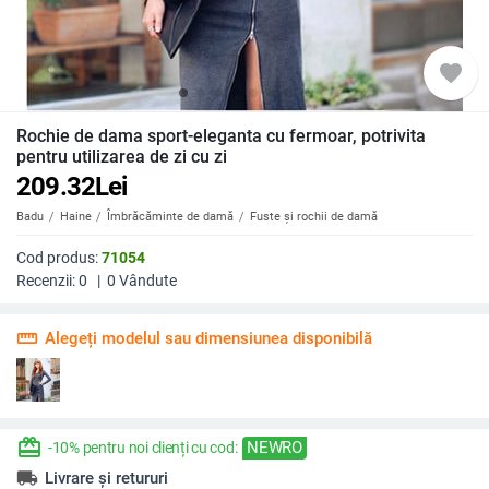
favorite
Rochie de dama sport-eleganta cu fermoar, potrivita
pentru utilizarea de zi cu zi
209.32
Lei
Badu
Haine
Îmbrăcăminte de damă
Fuste și rochii de damă
Cod produs:
71054
Recenzii:
0
|
0
Vândute
straighten
Alegeți modelul sau dimensiunea disponibilă
redeem
NEWRO
-10% pentru noi clienți cu cod:
local_shipping
Livrare și retururi