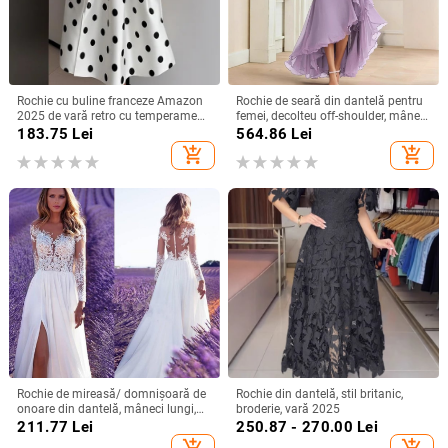
Rochie cu buline franceze Amazon
Rochie de seară din dantelă pentru
2025 de vară retro cu temperament
femei, decolteu off-shoulder, mâneci
nou, talie subțire, fustă pentru femei
scurte, croială în A, talie înaltă,
183.75
Lei
564.86
Lei
Lungă pentru petreceri
add_shopping_cart
add_shopping_cart
Rochie de mireasă/ domnișoară de
Rochie din dantelă, stil britanic,
onoare din dantelă, mâneci lungi,
broderie, vară 2025
decolteu adânc în V, despicare, tren
211.77
Lei
250.87 - 270.00
Lei
mic, 95% poliester