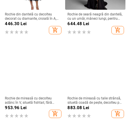
Rochie din dantelă cu decolteu
Rochie de seară neagră din dantelă,
decorat cu diamante, croială în A,
cu un umăr, mâneci lungi, pentru
lungă, talie înaltă, mâneci scurte,
petreceri de zi, defilări pe podium și
446.30
Lei
644.48
Lei
vară 2025
gazde ale evenimentelor
add_shopping_cart
add_shopping_cart
Rochie de mireasă cu decolteu
Rochie de mireasă cu talie strânsă,
adânc în V, siluetă fishtail, fără
siluetă coadă de pește, decolteu pe
spate, mâneci lungi, fustă lungă
un umăr, mâneci lungi, fustă lungă,
953.96
Lei
883.08
Lei
poliester
add_shopping_cart
add_shopping_cart