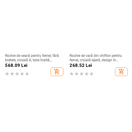
Rochie de seară pentru femei, fără
Rochie de vară din chiffon pentru
bretele, croială A, talie înaltă,
femei, croială lejeră, design în
mâneci 3/4, fustă lungă
straturi, guler rotund, mâneci clopot,
568.09
Lei
268.52
Lei
lungă, siluetă în stil tort
add_shopping_cart
add_shopping_cart