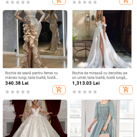
add_shopping_cart
add_shopping_cart
Rochie de seară pentru femei cu
Rochie de mireasă cu decolteu pe
mâneci lungi, talie înaltă, fustă
un umăr, talie înaltă, fustă lungă,
lungă, țesătură spray metalică,
poliester
340.38
Lei
1,313.03
Lei
poliester 95%+
add_shopping_cart
add_shopping_cart