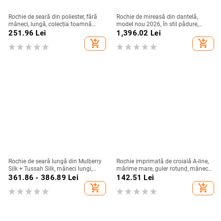
Rochie de seară din poliester, fără
Rochie de mireasă din dantelă,
mâneci, lungă, colecția toamnă
model nou 2026, în stil pădure,
2024
mâneci lungi, siluetă sirenă
251.96
Lei
1,396.02
Lei
add_shopping_cart
add_shopping_cart
Rochie de seară lungă din Mulberry
Rochie imprimată de croială A-line,
Silk + Tussah Silk, mâneci lungi,
mărime mare, guler rotund, mâneci
croială lungă, potrivită pentru
clopot, toamnă 2025, stil european-
361.86 - 386.89
Lei
142.51
Lei
banchet și gală, primăvara 2025
american
add_shopping_cart
add_shopping_cart