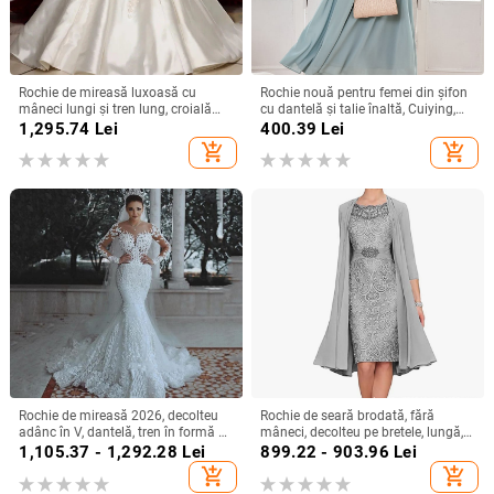
Rochie de mireasă luxoasă cu
Rochie nouă pentru femei din șifon
mâneci lungi și tren lung, croială
cu dantelă și talie înaltă, Cuiying,
slim, talie înaltă
Cuiying, rochie lungă elegantă cu
1,295.74
Lei
400.39
Lei
mâneci volante 88336
add_shopping_cart
add_shopping_cart
Rochie de mireasă 2026, decolteu
Rochie de seară brodată, fără
adânc în V, dantelă, tren în formă de
mâneci, decolteu pe bretele, lungă,
coadă de pește, stil european-
siluetă la talia medie
1,105.37 - 1,292.28
Lei
899.22 - 903.96
Lei
american
add_shopping_cart
add_shopping_cart