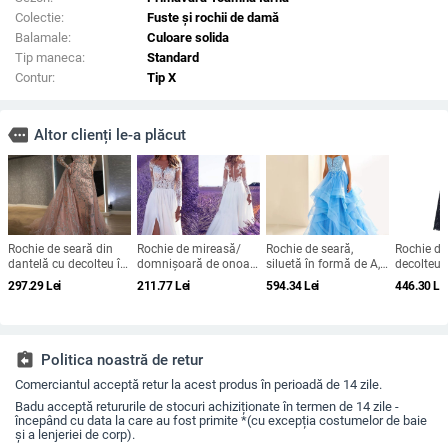
Colectie:
Fuste și rochii de damă
Balamale:
Culoare solida
Tip maneca:
Standard
Contur:
Tip X
more
Altor clienți le-a plăcut
Rochie de seară din
Rochie de mireasă/
Rochie de seară,
Rochie di
dantelă cu decolteu în
domnișoară de onoare
siluetă în formă de A,
decolteu 
V, mâneci lungi, talie
din dantelă, mâneci
bretele subțiri tip
diamante, 
297.29
Lei
211.77
Lei
594.34
Lei
446.30
Le
înaltă, croială prințesă,
lungi, decolteu adânc
spaghetti, fără mâneci,
lungă, tali
tren lung
în V, despicare, tren
fustă lungă, talie
mâneci sc
mic, 95% poliester
înaltă
2025
assignment_return
Politica noastră de retur
Comerciantul acceptă retur la acest produs în perioadă de 14 zile.
Badu acceptă retururile de stocuri achiziționate în termen de 14 zile -
începând cu data la care au fost primite *(cu excepția costumelor de baie
și a lenjeriei de corp).