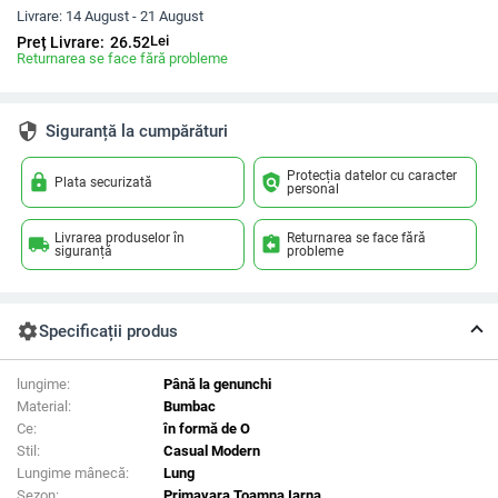
Livrare:
14 August - 21 August
Lei
Preț Livrare:
26.52
Returnarea se face fără probleme
security
Siguranță la cumpărături
Protecția datelor cu caracter
lock
policy
Plata securizată
personal
Livrarea produselor în
Returnarea se face fără
local_shipping
assignment_return
siguranță
probleme
settings
Specificații produs
lungime:
Până la genunchi
Material:
Bumbac
Ce:
în formă de O
Stil:
Casual Modern
Lungime mânecă:
Lung
Sezon:
Primavara Toamna Iarna