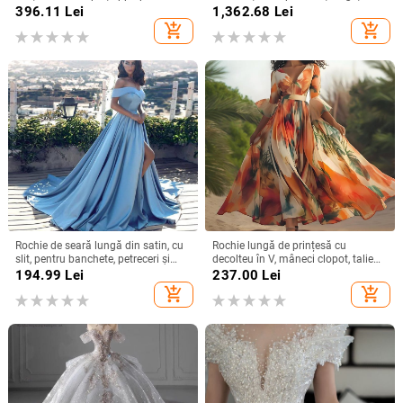
cu paiete, croială lungă A-line
înaltă, material poliester
396.11
Lei
1,362.68
Lei
add_shopping_cart
add_shopping_cart
Rochie de seară lungă din satin, cu
Rochie lungă de prințesă cu
slit, pentru banchete, petreceri și
decolteu în V, mâneci clopot, talie
evenimente formale
înaltă, imprimeu geometric,
194.99
Lei
237.00
Lei
poliester
add_shopping_cart
add_shopping_cart