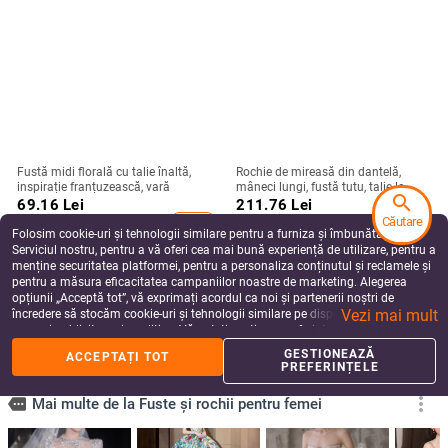
Fustă midi florală cu talie înaltă,
Rochie de mireasă din dantelă,
inspirație franțuzească, vară
mâneci lungi, fustă tutu, talie la
search
mijloc, rochie lungă
69.16
Lei
211.76
Lei
Căutare
add_shopping_cart
add_shopping_cart
Folosim cookie-uri și tehnologii similare pentru a furniza și îmbunătăți
Serviciul nostru, pentru a vă oferi cea mai bună experiență de utilizare, pentru a
menține securitatea platformei, pentru a personaliza conținutul și reclamele și
pentru a măsura eficacitatea campaniilor noastre de marketing. Alegerea
opțiunii „Acceptă tot”, vă exprimați acordul ca noi și partenerii noștri de
Vezi mai mult
încredere să stocăm cookie-uri și tehnologii similare pe dispozitivul dvs. în
scopuri publicitare și analitice. Vă puteți gestiona preferințele în orice moment
făcând clic pe „Gestionează preferințele”. Pentru mai multe informații, vă
GESTIONEAZĂ
ACCEPTAȚI TOT
rugăm să consultați
Politica noastră de confidențialitate
.
PREFERINȚELE