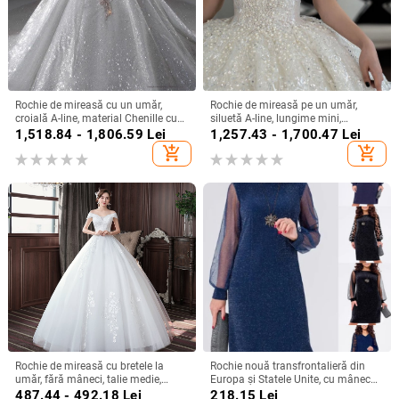
Rochie de mireasă cu un umăr,
Rochie de mireasă pe un umăr,
croială A-line, material Chenille cu
siluetă A-line, lungime mini,
Spandex, talie înaltă
țesătură chenille cu spandex,
1,518.84 - 1,806.59
Lei
1,257.43 - 1,700.47
Lei
primăvara 2024
add_shopping_cart
add_shopping_cart
Rochie de mireasă cu bretele la
Rochie nouă transfrontalieră din
umăr, fără mâneci, talie medie,
Europa și Statele Unite, cu mânecă
fustă tutu, mătase Mulberry și
lungă, plasă, cusături argintii, cu
487.44 - 492.18
Lei
218.15
Lei