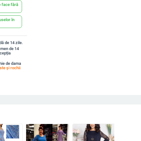
 face fără
uselor în
ă de 14 zile.
ermen de 14
xcepția
hie de dama
ste și rochii