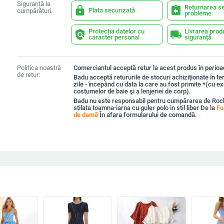
Siguranță la
Returnarea se
lock
assignment_return
Plata securizată
cumpărături:
probleme
Protecția datelor cu
Livrarea prod
policy
local_shipping
caracter personal
siguranță
Politica noastră
Comerciantul acceptă retur la acest produs în perioad
de retur:
Badu acceptă retururile de stocuri achiziționate în t
zile - începând cu data la care au fost primite *(cu e
costumelor de baie și a lenjeriei de corp).
Badu nu este responsabil pentru cumpărarea de Roc
stilata toamna-iarna cu guler polo in stil liber De la
Fu
de damă
În afara formularului de comandă.