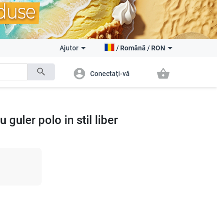
Ajutor
/
Română
/
RON
search
account_circle
shopping_basket
Conectați-vă
guler polo in stil liber