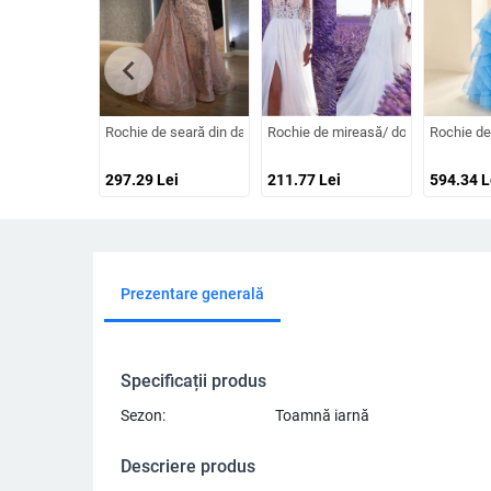
chevron_left
Rochie de seară din dantelă cu decolteu în V, mâneci lungi, talie 
Rochie de mireasă/ domnișoară de on
Rochie de 
297.29
Lei
211.77
Lei
594.34
L
Prezentare generală
Specificații produs
Sezon:
Toamnă iarnă
Descriere produs