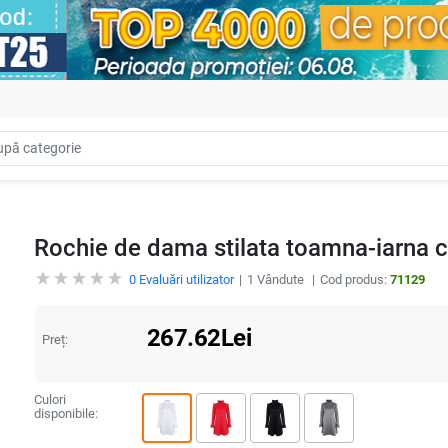
Rochie de dama stilata toamna-iarna cu 
0
Evaluări utilizator
1
Vândute
Cod produs:
71129
267.62
Lei
Preț:
Culori
disponibile: