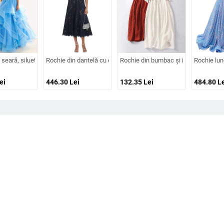
înaltă, croială prințesă, tren lung
oare din dantelă, mâneci lungi, decolteu adânc în V, despicare, tren mic, 95% p
seară, siluetă în formă de A, bretele subțiri tip spaghetti, fără mâneci, fustă lungă
Rochie din dantelă cu decolteu decorat cu diamante, croială în A
Rochie din bumbac și in, cu model brod
Rochie lung
ei
446.30
Lei
132.35
Lei
484.80
Le