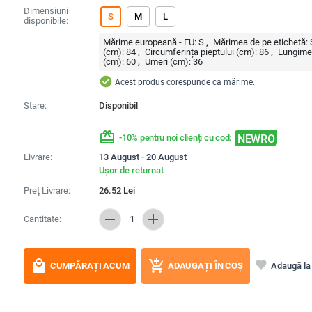
Dimensiuni
S
M
L
disponibile:
Mărime europeană - EU:
S
Mărimea de pe etichetă:
(cm):
84
Circumferința pieptului (cm):
86
Lungime
(cm):
60
Umeri (cm):
36
check_circle
Acest produs corespunde ca mărime.
Stare:
Disponibil
redeem
NEWRO
-10% pentru noi clienți cu cod:
Livrare:
13 August - 20 August
Ușor de returnat
Preț Livrare:
26.52
Lei
remove
add
Cantitate:
1
local_mall
add_shopping_cart
favorite
Adaugă la 
CUMPĂRAȚI ACUM
ADAUGAȚI ÎN COȘ