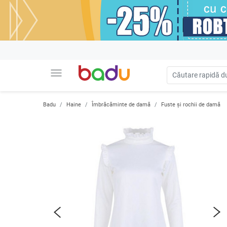
menu
Badu
Haine
Îmbrăcăminte de damă
Fuste și rochii de damă