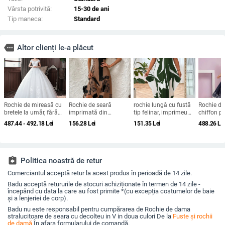
Vârsta potrivită:
15-30 de ani
Tip maneca:
Standard
more
Altor clienți le-a plăcut
Rochie de mireasă cu
Rochie de seară
rochie lungă cu fustă
Rochie de
bretele la umăr, fără
imprimată din
tip felinar, imprimeu
chiffon p
mâneci, talie medie,
Brushed Milk Silk, cu
geometric, guler
domnișoa
487.44 - 492.18
Lei
156.28
Lei
151.35
Lei
488.26
Le
fustă tutu, mătase
un umăr, decolteu
rotund, mâneci scurte,
onoare, d
Mulberry și bumbac
pătrat, mâneci scurte
material poliester-
adânc, da
elastan
mâneci sc
lungă, pol
assignment_return
Politica noastră de retur
Comerciantul acceptă retur la acest produs în perioadă de 14 zile.
Badu acceptă retururile de stocuri achiziționate în termen de 14 zile -
începând cu data la care au fost primite *(cu excepția costumelor de baie
și a lenjeriei de corp).
Badu nu este responsabil pentru cumpărarea de Rochie de dama
stralucitoare de seara cu decolteu in V in doua culori De la
Fuste și rochii
de damă
În afara formularului de comandă.