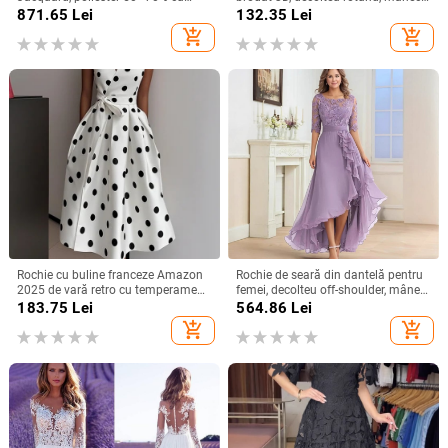
spandex <30%, lungime midi,
scurte, talie lejeră, croială în linie A,
871.65
Lei
132.35
Lei
primăvara 2025, stil socialite
lungă.
add_shopping_cart
add_shopping_cart
Rochie cu buline franceze Amazon
Rochie de seară din dantelă pentru
2025 de vară retro cu temperament
femei, decolteu off-shoulder, mâneci
nou, talie subțire, fustă pentru femei
scurte, croială în A, talie înaltă,
183.75
Lei
564.86
Lei
Lungă pentru petreceri
add_shopping_cart
add_shopping_cart