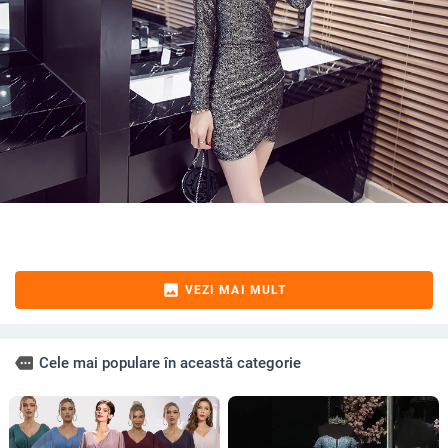
image
VEZI MAI MULT
more
Cele mai populare în această categorie