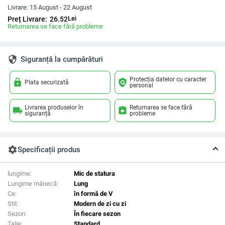
Livrare:
15 August - 22 August
Lei
Preț Livrare:
26.52
Returnarea se face fără probleme
security
Siguranță la cumpărături
Protecția datelor cu caracter
lock
policy
Plata securizată
personal
Livrarea produselor în
Returnarea se face fără
local_shipping
assignment_return
siguranță
probleme
settings
Specificații produs
lungime:
Mic de statura
Lungime mânecă:
Lung
Ce:
în formă de V
Stil:
Modern de zi cu zi
Sezon:
În fiecare sezon
Talie:
Standard