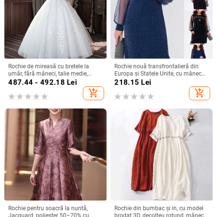
Rochie de mireasă cu bretele la
Rochie nouă transfrontalieră din
umăr, fără mâneci, talie medie,
Europa și Statele Unite, cu mânecă
fustă tutu, mătase Mulberry și
lungă, plasă, cusături argintii, cu
487.44 - 492.18
Lei
218.15
Lei
bumbac
guler rotund, industrie grea, fustă
add_shopping_cart
add_shopping_cart
elegantă de calitate la modă
Rochie pentru soacră la nuntă,
Rochie din bumbac și in, cu model
Jacquard, poliester 50–70% cu
brodat 3D, decolteu rotund, mâneci