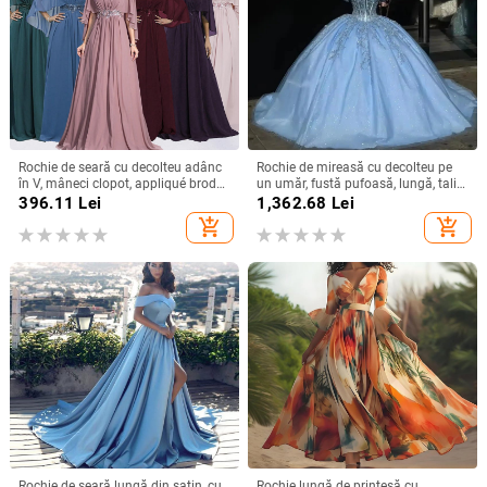
Rochie de seară cu decolteu adânc
Rochie de mireasă cu decolteu pe
în V, mâneci clopot, appliqué brodat
un umăr, fustă pufoasă, lungă, talie
cu paiete, croială lungă A-line
înaltă, material poliester
396.11
Lei
1,362.68
Lei
add_shopping_cart
add_shopping_cart
Rochie de seară lungă din satin, cu
Rochie lungă de prințesă cu