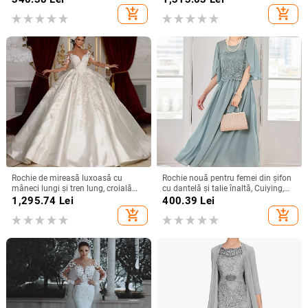
poliester 95%+
add_shopping_cart
add_shopping_cart
Rochie de mireasă luxoasă cu
Rochie nouă pentru femei din șifon
mâneci lungi și tren lung, croială
cu dantelă și talie înaltă, Cuiying,
slim, talie înaltă
Cuiying, rochie lungă elegantă cu
1,295.74
Lei
400.39
Lei
mâneci volante 88336
add_shopping_cart
add_shopping_cart