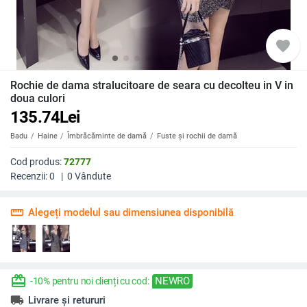
favorite
Rochie de dama stralucitoare de seara cu decolteu in V in
doua culori
135.74
Lei
Badu
Haine
Îmbrăcăminte de damă
Fuste și rochii de damă
Cod produs:
72777
Recenzii:
0
|
0
Vândute
straighten
Alegeți modelul sau dimensiunea disponibilă
redeem
NEWRO
-10% pentru noi clienți cu cod:
local_shipping
Livrare și retururi