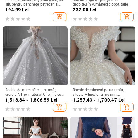
slit, pentru banchete, petreceri și
decolteu în V, mâneci clopot, talie
evenimente formale
înaltă, imprimeu geometric,
194.99
Lei
237.00
Lei
poliester
add_shopping_cart
add_shopping_cart
Rochie de mireasă cu un umăr,
Rochie de mireasă pe un umăr,
croială A-line, material Chenille cu
siluetă A-line, lungime mini,
Spandex, talie înaltă
țesătură chenille cu spandex,
1,518.84 - 1,806.59
Lei
1,257.43 - 1,700.47
Lei
primăvara 2024
add_shopping_cart
add_shopping_cart