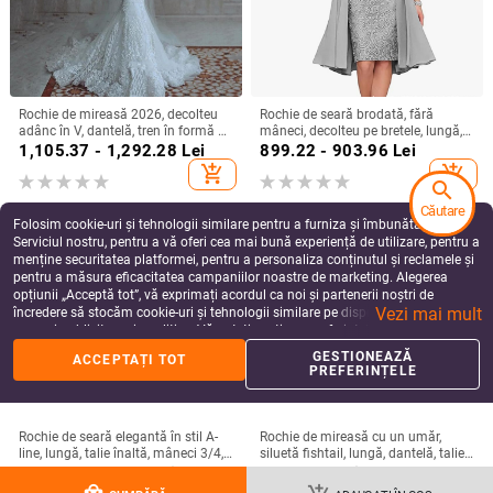
Rochie de mireasă 2026, decolteu
Rochie de seară brodată, fără
adânc în V, dantelă, tren în formă de
mâneci, decolteu pe bretele, lungă,
coadă de pește, stil european-
siluetă la talia medie
1,105.37 - 1,292.28
Lei
899.22 - 903.96
Lei
american
add_shopping_cart
add_shopping_cart
search
Căutare
Folosim cookie-uri și tehnologii similare pentru a furniza și îmbunătăți
Serviciul nostru, pentru a vă oferi cea mai bună experiență de utilizare, pentru a
menține securitatea platformei, pentru a personaliza conținutul și reclamele și
pentru a măsura eficacitatea campaniilor noastre de marketing. Alegerea
opțiunii „Acceptă tot”, vă exprimați acordul ca noi și partenerii noștri de
Vezi mai mult
încredere să stocăm cookie-uri și tehnologii similare pe dispozitivul dvs. în
scopuri publicitare și analitice. Vă puteți gestiona preferințele în orice moment
făcând clic pe „Gestionează preferințele”. Pentru mai multe informații, vă
GESTIONEAZĂ
ACCEPTAȚI TOT
rugăm să consultați
Politica noastră de confidențialitate
.
PREFERINȚELE
Rochie de seară elegantă în stil A-
Rochie de mireasă cu un umăr,
line, lungă, talie înaltă, mâneci 3/4,
siluetă fishtail, lungă, dantelă, talie
material poliester
înaltă, mâneci 3/4
378.43 - 451.17
Lei
1,209.66
Lei