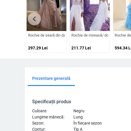
chevron_left
Rochie de seară din dantelă cu decolteu în V, mâneci lungi, talie 
Rochie de mireasă/ domnișoară de on
Rochie de 
297.29
Lei
211.77
Lei
594.34
L
Prezentare generală
Specificații produs
Culoare:
Negru
Lungime mânecă:
Lung
Sezon:
În fiecare sezon
Contur:
Tip A