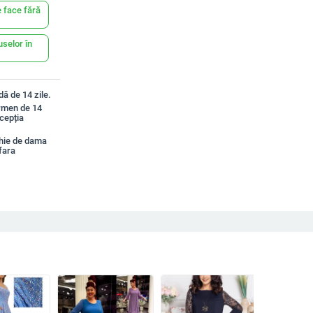
 face fără
uselor în
ă de 14 zile.
ermen de 14
xcepția
hie de dama
fara