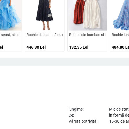
înaltă, croială prințesă, tren lung
oare din dantelă, mâneci lungi, decolteu adânc în V, despicare, tren mic, 95% p
seară, siluetă în formă de A, bretele subțiri tip spaghetti, fără mâneci, fustă lungă
Rochie din dantelă cu decolteu decorat cu diamante, croială în A
Rochie din bumbac și in, cu model brod
Rochie lung
ei
446.30
Lei
132.35
Lei
484.80
Le
lungime:
Mic de sta
Ce:
în formă d
Vârsta potrivită:
15-30 de a