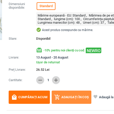
Dimensiuni
Standard
disponibile:
Mărime europeană - EU:
Standard
Mărimea de pe et
Standard
lungime (cm):
100
Circumferința pieptul
Lungimea manecilor (cm):
48
Umeri (cm):
37
Tali
check_circle
Acest produs corespunde ca mărime.
Stare:
Disponibil
redeem
NEWRO
-10% pentru noi clienți cu cod:
Livrare:
13 August - 20 August
Ușor de returnat
Preț Livrare:
26.52
Lei
remove
add
Cantitate:
1
local_mall
add_shopping_cart
favorite
Adaugă la 
CUMPĂRAȚI ACUM
ADAUGAȚI ÎN COȘ