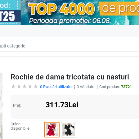
Rochie de dama tricotata cu nasturi
0
Evaluări utilizator
0
Vândute
Cod produs:
73721
311.73
Lei
Preț:
Culori
disponibile: