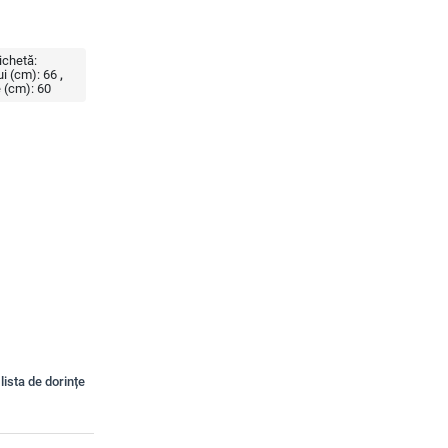
ichetă:
ui (cm):
66
e (cm):
60
lista de dorințe