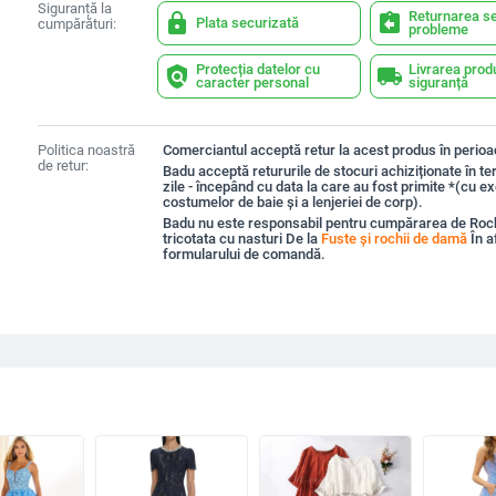
Siguranță la
Returnarea se
lock
assignment_return
Plata securizată
cumpărături:
probleme
Protecția datelor cu
Livrarea prod
policy
local_shipping
caracter personal
siguranță
Politica noastră
Comerciantul acceptă retur la acest produs în perioad
de retur:
Badu acceptă retururile de stocuri achiziționate în t
zile - începând cu data la care au fost primite *(cu e
costumelor de baie și a lenjeriei de corp).
Badu nu este responsabil pentru cumpărarea de Roc
tricotata cu nasturi De la
Fuste și rochii de damă
În a
formularului de comandă.