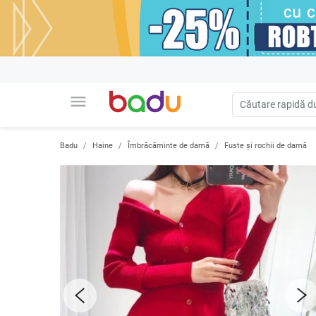
menu
Badu
Haine
Îmbrăcăminte de damă
Fuste și rochii de damă