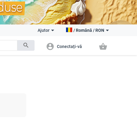
Ajutor
/
Română
/
RON
search
account_circle
shopping_basket
Conectați-vă