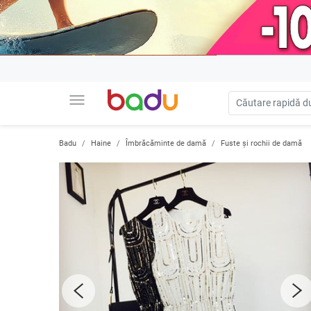
menu
Badu
Haine
Îmbrăcăminte de damă
Fuste și rochii de damă