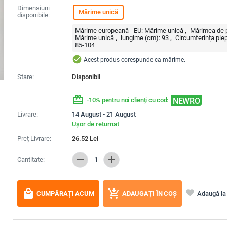
Dimensiuni
Mărime unică
disponibile:
Mărime europeană - EU:
Mărime unică
Mărimea de p
Mărime unică
lungime (cm):
93
Circumferința piep
85-104
check_circle
Acest produs corespunde ca mărime.
Stare:
Disponibil
redeem
NEWRO
-10% pentru noi clienți cu cod:
Livrare:
14 August - 21 August
Ușor de returnat
Preț Livrare:
26.52
Lei
remove
add
Cantitate:
1
local_mall
add_shopping_cart
favorite
Adaugă la 
CUMPĂRAȚI ACUM
ADAUGAȚI ÎN COȘ