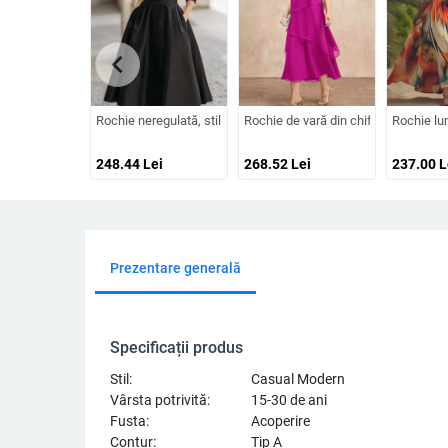
chevron_left
Rochie neregulată, stil european și american, lungă, mâneci lun
Rochie de vară din chiffon pentru femei
Rochie lun
248.44
Lei
268.52
Lei
237.00
L
Prezentare generală
Specificații produs
Stil:
Casual Modern
Vârsta potrivită:
15-30 de ani
Fusta:
Acoperire
Contur:
Tip A