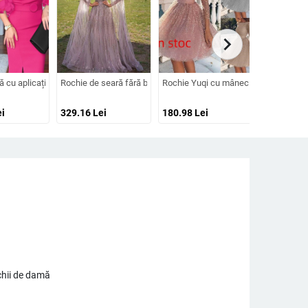
chevron_right
stil tort
 poliester
, fustă în croi leagăn, poliester, fermoar
olaj în panouri, decolteu rotund, mâneci lungi, toamnă 2023, fustă lungă cu croia
ă cu aplicații buline, plasă din mesh, mâneci tip lanternă, talie accentuată, croi
Rochie de seară fără bretele, mâneci lungi, talie medie, siluetă 
Rochie Yuqi cu mâneci lungi, talie îna
Rochie de v
i
329.16
Lei
180.98
Lei
153.02
Le
chii de damă