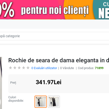
Rochie de seara de dama eleganta in d
0
Evaluări utilizator
0
Vândute
Cod produs:
71899
341.97
Lei
Preț:
Culori
disponibile: