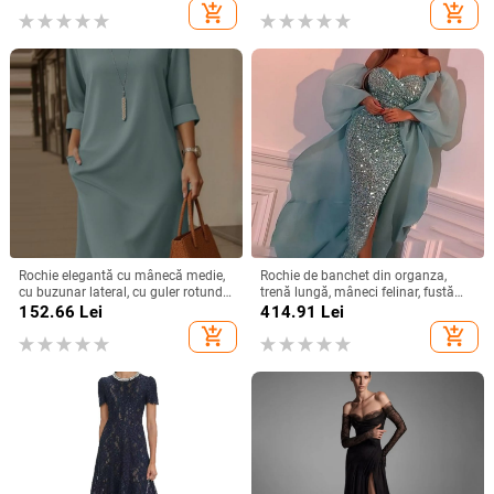
amestec nylon-poliester
add_shopping_cart
add_shopping_cart
Rochie elegantă cu mânecă medie,
Rochie de banchet din organza,
cu buzunar lateral, cu guler rotund,
trenă lungă, mâneci felinar, fustă
versatilă, de culoare solidă, din
lungă — Primăvara 2024
152.66
Lei
414.91
Lei
Europa și America, 2025
add_shopping_cart
add_shopping_cart