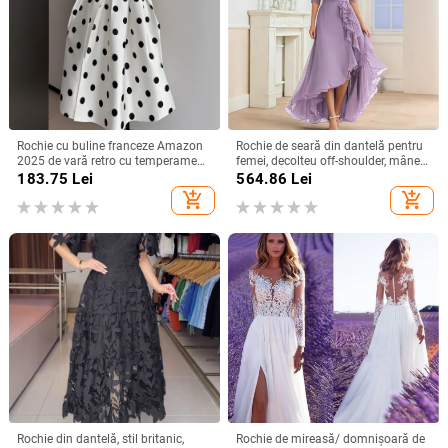
Rochie cu buline franceze Amazon
Rochie de seară din dantelă pentru
2025 de vară retro cu temperament
femei, decolteu off-shoulder, mâneci
nou, talie subțire, fustă pentru femei
scurte, croială în A, talie înaltă,
183.75
Lei
564.86
Lei
Lungă pentru petreceri
add_shopping_cart
add_shopping_cart
Rochie din dantelă, stil britanic,
Rochie de mireasă/ domnișoară de