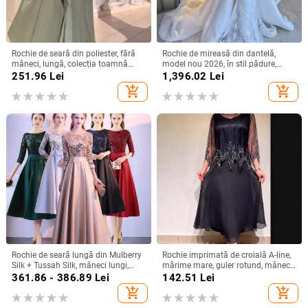
Rochie de seară din poliester, fără
Rochie de mireasă din dantelă,
mâneci, lungă, colecția toamnă
model nou 2026, în stil pădure,
2024
mâneci lungi, siluetă sirenă
251.96
Lei
1,396.02
Lei
add_shopping_cart
add_shopping_cart
Rochie de seară lungă din Mulberry
Rochie imprimată de croială A-line,
Silk + Tussah Silk, mâneci lungi,
mărime mare, guler rotund, mâneci
croială lungă, potrivită pentru
clopot, toamnă 2025, stil european-
361.86 - 386.89
Lei
142.51
Lei
banchet și gală, primăvara 2025
american
add_shopping_cart
add_shopping_cart