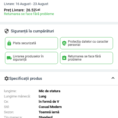
Livrare:
16 August - 23 August
Lei
Preț Livrare:
26.52
Returnarea se face fără probleme
security
Siguranță la cumpărături
Protecția datelor cu caracter
lock
policy
Plata securizată
personal
Livrarea produselor în
Returnarea se face fără
local_shipping
assignment_return
siguranță
probleme
settings
Specificații produs
lungime:
Mic de statura
Lungime mânecă:
Lung
Ce:
în formă de V
Stil:
Casual Modern
Sezon:
Toamnă iarnă
Tip maneca:
Standard