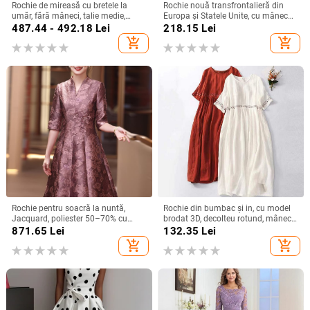
Rochie de mireasă cu bretele la
Rochie nouă transfrontalieră din
umăr, fără mâneci, talie medie,
Europa și Statele Unite, cu mânecă
fustă tutu, mătase Mulberry și
lungă, plasă, cusături argintii, cu
487.44 - 492.18
Lei
218.15
Lei
bumbac
guler rotund, industrie grea, fustă
add_shopping_cart
add_shopping_cart
elegantă de calitate la modă
Rochie pentru soacră la nuntă,
Rochie din bumbac și in, cu model
Jacquard, poliester 50–70% cu
brodat 3D, decolteu rotund, mâneci
spandex <30%, lungime midi,
scurte, talie lejeră, croială în linie A,
871.65
Lei
132.35
Lei
primăvara 2025, stil socialite
lungă.
add_shopping_cart
add_shopping_cart