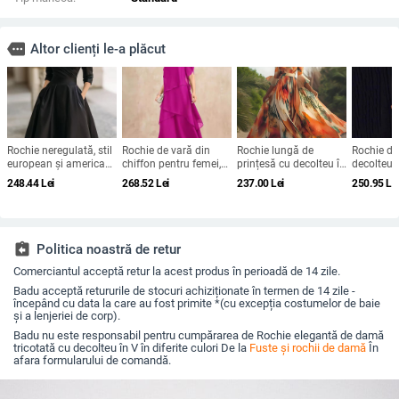
more
Altor clienți le-a plăcut
Rochie neregulată, stil
Rochie de vară din
Rochie lungă de
Rochie de
european și american,
chiffon pentru femei,
prințesă cu decolteu în
decolteu î
lungă, mâneci lungi,
croială lejeră, design în
V, mâneci clopot, talie
mâneci, ta
248.44
Lei
268.52
Lei
237.00
Lei
250.95
Le
poliester
straturi, guler rotund,
înaltă, imprimeu
lungă, fus
mâneci clopot, lungă,
geometric, poliester
leagăn, po
siluetă în stil tort
fermoar
assignment_return
Politica noastră de retur
Comerciantul acceptă retur la acest produs în perioadă de 14 zile.
Badu acceptă retururile de stocuri achiziționate în termen de 14 zile -
începând cu data la care au fost primite *(cu excepția costumelor de baie
și a lenjeriei de corp).
Badu nu este responsabil pentru cumpărarea de Rochie elegantă de damă
tricotată cu decolteu în V în diferite culori De la
Fuste și rochii de damă
În
afara formularului de comandă.