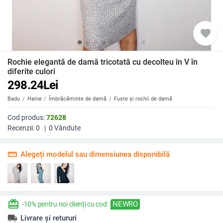
favorite
Rochie elegantă de damă tricotată cu decolteu în V în
diferite culori
298.24
Lei
Badu
Haine
Îmbrăcăminte de damă
Fuste și rochii de damă
Cod produs:
72628
Recenzii:
0
|
0
Vândute
straighten
Alegeți modelul sau dimensiunea disponibilă
redeem
NEWRO
-10% pentru noi clienți cu cod:
local_shipping
Livrare și retururi