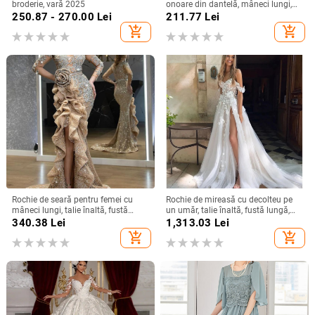
broderie, vară 2025
onoare din dantelă, mâneci lungi,
decolteu adânc în V, despicare, tren
250.87 - 270.00
Lei
211.77
Lei
mic, 95% poliester
add_shopping_cart
add_shopping_cart
Rochie de seară pentru femei cu
Rochie de mireasă cu decolteu pe
mâneci lungi, talie înaltă, fustă
un umăr, talie înaltă, fustă lungă,
lungă, țesătură spray metalică,
poliester
340.38
Lei
1,313.03
Lei
poliester 95%+
add_shopping_cart
add_shopping_cart