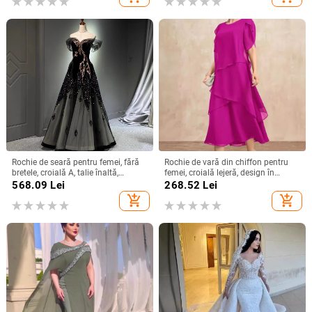
Rochie de seară pentru femei, fără
Rochie de vară din chiffon pentru
bretele, croială A, talie înaltă,
femei, croială lejeră, design în
mâneci 3/4, fustă lungă
straturi, guler rotund, mâneci clopot,
568.09
Lei
268.52
Lei
lungă, siluetă în stil tort
add_shopping_cart
add_shopping_cart