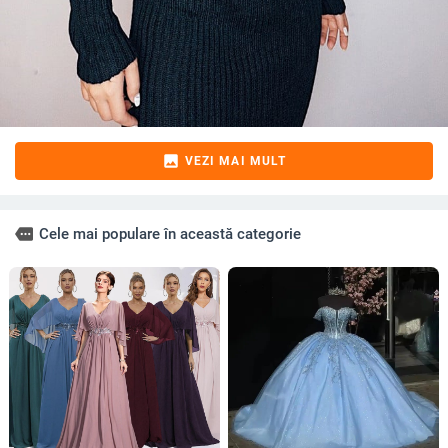
image
VEZI MAI MULT
more
Cele mai populare în această categorie