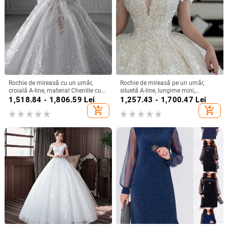
Rochie de mireasă cu un umăr,
Rochie de mireasă pe un umăr,
croială A-line, material Chenille cu
siluetă A-line, lungime mini,
Spandex, talie înaltă
țesătură chenille cu spandex,
1,518.84 - 1,806.59
Lei
1,257.43 - 1,700.47
Lei
primăvara 2024
add_shopping_cart
add_shopping_cart