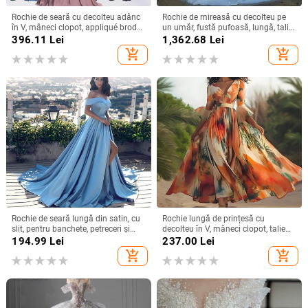
Rochie de seară cu decolteu adânc
Rochie de mireasă cu decolteu pe
în V, mâneci clopot, appliqué brodat
un umăr, fustă pufoasă, lungă, talie
cu paiete, croială lungă A-line
înaltă, material poliester
396.11
Lei
1,362.68
Lei
add_shopping_cart
add_shopping_cart
Rochie de seară lungă din satin, cu
Rochie lungă de prințesă cu
slit, pentru banchete, petreceri și
decolteu în V, mâneci clopot, talie
evenimente formale
înaltă, imprimeu geometric,
194.99
Lei
237.00
Lei
poliester
add_shopping_cart
add_shopping_cart