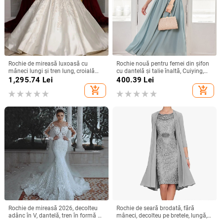
Rochie de mireasă luxoasă cu
Rochie nouă pentru femei din șifon
mâneci lungi și tren lung, croială
cu dantelă și talie înaltă, Cuiying,
slim, talie înaltă
Cuiying, rochie lungă elegantă cu
1,295.74
Lei
400.39
Lei
mâneci volante 88336
add_shopping_cart
add_shopping_cart
Rochie de mireasă 2026, decolteu
Rochie de seară brodată, fără
adânc în V, dantelă, tren în formă de
mâneci, decolteu pe bretele, lungă,