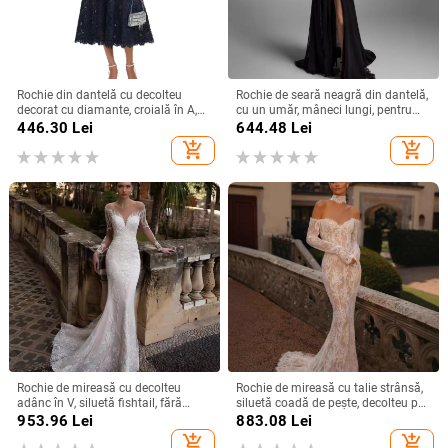
Rochie din dantelă cu decolteu
Rochie de seară neagră din dantelă,
decorat cu diamante, croială în A,
cu un umăr, mâneci lungi, pentru
lungă, talie înaltă, mâneci scurte,
petreceri de zi, defilări pe podium și
446.30
Lei
644.48
Lei
vară 2025
gazde ale evenimentelor
add_shopping_cart
add_shopping_cart
Rochie de mireasă cu decolteu
Rochie de mireasă cu talie strânsă,
adânc în V, siluetă fishtail, fără
siluetă coadă de pește, decolteu pe
spate, mâneci lungi, fustă lungă
un umăr, mâneci lungi, fustă lungă,
953.96
Lei
883.08
Lei
poliester
add_shopping_cart
add_shopping_cart