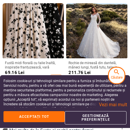
Fustă midi florală cu talie înaltă,
Rochie de mireasă din dantelă,
inspirație franțuzească, vară
mâneci lungi, fustă tutu, talie la
search
mijloc, rochie lungă
69.16
Lei
211.76
Lei
Căutare
add_shopping_cart
add_shopping_cart
Folosim cookie-uri și tehnologii similare pentru a furniza și îmbunătăți
Serviciul nostru, pentru a vă oferi cea mai bună experiență de utilizare, pentru a
menține securitatea platformei, pentru a personaliza conținutul și reclamele și
pentru a măsura eficacitatea campaniilor noastre de marketing. Alegerea
opțiunii „Acceptă tot”, vă exprimați acordul ca noi și partenerii noștri de
Vezi mai mult
încredere să stocăm cookie-uri și tehnologii similare pe dispozitivul dvs. în
scopuri publicitare și analitice. Vă puteți gestiona preferințele în orice moment
făcând clic pe „Gestionează preferințele”. Pentru mai multe informații, vă
GESTIONEAZĂ
ACCEPTAȚI TOT
rugăm să consultați
Politica noastră de confidențialitate
.
PREFERINȚELE