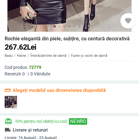
favorite
Rochie elegantă din piele, subțire, cu centură decorativă
267.62
Lei
Badu
Haine
Îmbrăcăminte de damă
Fuste și rochii de damă
Cod produs:
72779
Recenzii:
0
|
0
Vândute
straighten
Alegeți modelul sau dimensiunea disponibilă
redeem
NEWRO
-10% pentru noi clienți cu cod:
local_shipping
Livrare și retururi
Livrare:
16 August - 23 August