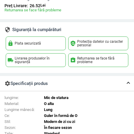
Lei
Preț Livrare:
26.52
Returnarea se face fără probleme
security
Siguranță la cumpărături
Protecția datelor cu caracter
lock
policy
Plata securizată
personal
Livrarea produselor în
Returnarea se face fără
local_shipping
assignment_return
siguranță
probleme
settings
Specificații produs
lungime:
Mic de statura
Material:
O alta
Lungime mânecă:
Lung
Ce:
Guler în formă de O
Stil:
Modern de zi cu zi
Sezon:
În fiecare sezon
Talie:
Standard