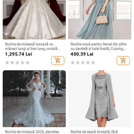
Rochie de mireasă luxoasă cu
Rochie nouă pentru femei din șifon
mâneci lungi și tren lung, croială
cu dantelă și talie înaltă, Cuiying,
slim, talie înaltă
Cuiying, rochie lungă elegantă cu
1,295.74
Lei
400.39
Lei
mâneci volante 88336
add_shopping_cart
add_shopping_cart
Rochie de mireasă 2026, decolteu
Rochie de seară brodată, fără