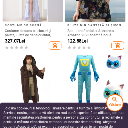
Fustă midi florală cu talie înaltă,
Rochie de mireasă din dantelă,
inspirație franțuzească, vară
mâneci lungi, fustă tutu, talie la
mijloc, rochie lungă
69.16
Lei
211.76
Lei
add_shopping_cart
add_shopping_cart
search
Căutare
Folosim cookie-uri și tehnologii similare pentru a furniza și îmbunătăți
Serviciul nostru, pentru a vă oferi cea mai bună experiență de utilizare, pentru a
menține securitatea platformei, pentru a personaliza conținutul și reclamele și
pentru a măsura eficacitatea campaniilor noastre de marketing. Alegerea
opțiunii „Acceptă tot”, vă exprimați acordul ca noi și partenerii noștri de