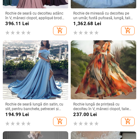
Rochie de seară cu decolteu adânc
Rochie de mireasă cu decolteu pe
în V, mâneci clopot, appliqué brodat
un umăr, fustă pufoasă, lungă, talie
cu paiete, croială lungă A-line
înaltă, material poliester
396.11
Lei
1,362.68
Lei
add_shopping_cart
add_shopping_cart
Rochie de seară lungă din satin, cu
Rochie lungă de prințesă cu
slit, pentru banchete, petreceri și
decolteu în V, mâneci clopot, talie
evenimente formale
înaltă, imprimeu geometric,
194.99
Lei
237.00
Lei
poliester
add_shopping_cart
add_shopping_cart