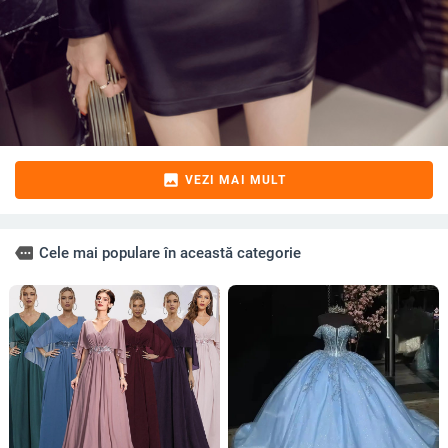
image
VEZI MAI MULT
more
Cele mai populare în această categorie