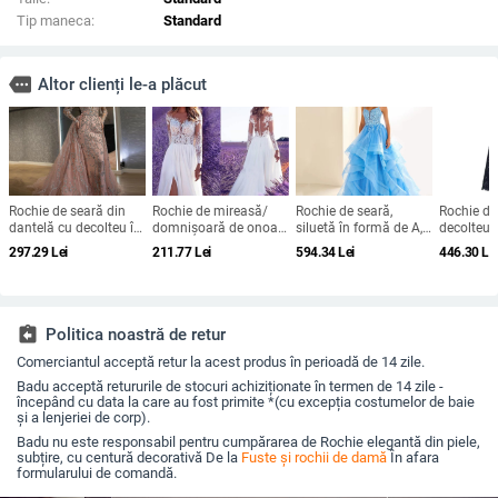
Tip maneca:
Standard
more
Altor clienți le-a plăcut
Rochie de seară din
Rochie de mireasă/
Rochie de seară,
Rochie di
dantelă cu decolteu în
domnișoară de onoare
siluetă în formă de A,
decolteu 
V, mâneci lungi, talie
din dantelă, mâneci
bretele subțiri tip
diamante, 
297.29
Lei
211.77
Lei
594.34
Lei
446.30
Le
înaltă, croială prințesă,
lungi, decolteu adânc
spaghetti, fără mâneci,
lungă, tali
tren lung
în V, despicare, tren
fustă lungă, talie
mâneci sc
mic, 95% poliester
înaltă
2025
assignment_return
Politica noastră de retur
Comerciantul acceptă retur la acest produs în perioadă de 14 zile.
Badu acceptă retururile de stocuri achiziționate în termen de 14 zile -
începând cu data la care au fost primite *(cu excepția costumelor de baie
și a lenjeriei de corp).
Badu nu este responsabil pentru cumpărarea de Rochie elegantă din piele,
subțire, cu centură decorativă De la
Fuste și rochii de damă
În afara
formularului de comandă.