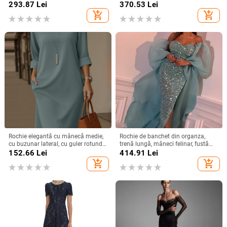
mic, fustă lungă
neregulată, stil vintage-retro,
293.87
Lei
370.53
Lei
amestec nylon-poliester
add_shopping_cart
add_shopping_cart
Rochie elegantă cu mânecă medie,
Rochie de banchet din organza,
cu buzunar lateral, cu guler rotund,
trenă lungă, mâneci felinar, fustă
versatilă, de culoare solidă, din
lungă — Primăvara 2024
152.66
Lei
414.91
Lei
Europa și America, 2025
add_shopping_cart
add_shopping_cart