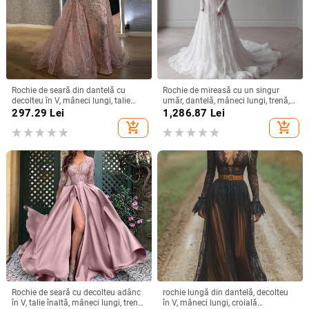
Rochie de seară din dantelă cu
Rochie de mireasă cu un singur
decolteu în V, mâneci lungi, talie
umăr, dantelă, mâneci lungi, trenă,
înaltă, croială prințesă, tren lung
cu voal
297.29
Lei
1,286.87
Lei
add_shopping_cart
add_shopping_cart
Rochie de seară cu decolteu adânc
rochie lungă din dantelă, decolteu
în V, talie înaltă, mâneci lungi, tren
în V, mâneci lungi, croială