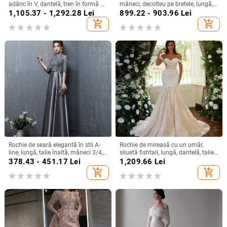
adânc în V, dantelă, tren în formă de
mâneci, decolteu pe bretele, lungă,
coadă de pește, stil european-
siluetă la talia medie
1,105.37 - 1,292.28
Lei
899.22 - 903.96
Lei
american
add_shopping_cart
add_shopping_cart
Rochie de seară elegantă în stil A-
Rochie de mireasă cu un umăr,
line, lungă, talie înaltă, mâneci 3/4,
siluetă fishtail, lungă, dantelă, talie
material poliester
înaltă, mâneci 3/4
378.43 - 451.17
Lei
1,209.66
Lei
add_shopping_cart
add_shopping_cart