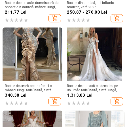
Rochie de mireasă/ domnișoară de
Rochie din dantelă, stil britanic,
onoare din dantelă, mâneci lungi,
broderie, vară 2025
decolteu adânc în V, despicare, tren
211.77
Lei
250.87 - 270.00
Lei
mic, 95% poliester
add_shopping_cart
add_shopping_cart
Rochie de seară pentru femei cu
Rochie de mireasă cu decolteu pe
mâneci lungi, talie înaltă, fustă
un umăr, talie înaltă, fustă lungă,
lungă, țesătură spray metalică,
poliester
340.38
Lei
1,313.03
Lei
poliester 95%+
add_shopping_cart
add_shopping_cart