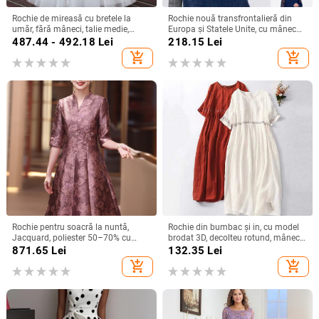
Rochie de mireasă cu bretele la
Rochie nouă transfrontalieră din
umăr, fără mâneci, talie medie,
Europa și Statele Unite, cu mânecă
fustă tutu, mătase Mulberry și
lungă, plasă, cusături argintii, cu
487.44 - 492.18
Lei
218.15
Lei
bumbac
guler rotund, industrie grea, fustă
add_shopping_cart
add_shopping_cart
elegantă de calitate la modă
Rochie pentru soacră la nuntă,
Rochie din bumbac și in, cu model
Jacquard, poliester 50–70% cu
brodat 3D, decolteu rotund, mâneci
spandex <30%, lungime midi,
scurte, talie lejeră, croială în linie A,
871.65
Lei
132.35
Lei
primăvara 2025, stil socialite
lungă.
add_shopping_cart
add_shopping_cart