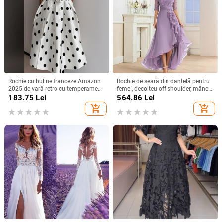
Rochie cu buline franceze Amazon
Rochie de seară din dantelă pentru
2025 de vară retro cu temperament
femei, decolteu off-shoulder, mâneci
nou, talie subțire, fustă pentru femei
scurte, croială în A, talie înaltă,
183.75
Lei
564.86
Lei
Lungă pentru petreceri
add_shopping_cart
add_shopping_cart