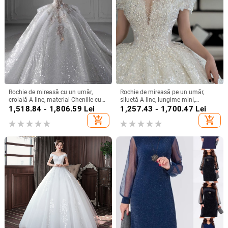
Rochie de mireasă cu un umăr,
Rochie de mireasă pe un umăr,
croială A-line, material Chenille cu
siluetă A-line, lungime mini,
Spandex, talie înaltă
țesătură chenille cu spandex,
1,518.84 - 1,806.59
Lei
1,257.43 - 1,700.47
Lei
primăvara 2024
add_shopping_cart
add_shopping_cart