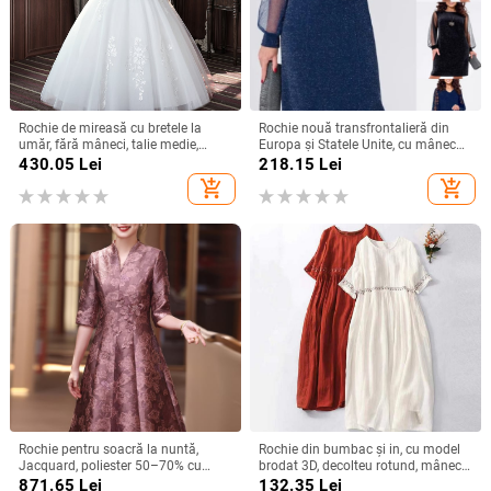
Rochie de mireasă cu bretele la
Rochie nouă transfrontalieră din
umăr, fără mâneci, talie medie,
Europa și Statele Unite, cu mânecă
fustă tutu, mătase Mulberry și
lungă, plasă, cusături argintii, cu
430.05
Lei
218.15
Lei
bumbac
guler rotund, industrie grea, fustă
add_shopping_cart
add_shopping_cart
elegantă de calitate la modă
Rochie pentru soacră la nuntă,
Rochie din bumbac și in, cu model
Jacquard, poliester 50–70% cu
brodat 3D, decolteu rotund, mâneci
spandex <30%, lungime midi,
scurte, talie lejeră, croială în linie A,
871.65
Lei
132.35
Lei