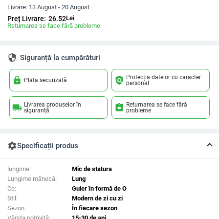
Livrare:
13 August - 20 August
Lei
Preț Livrare:
26.52
Returnarea se face fără probleme
security
Siguranță la cumpărături
Protecția datelor cu caracter
lock
policy
Plata securizată
personal
Livrarea produselor în
Returnarea se face fără
local_shipping
assignment_return
siguranță
probleme
settings
Specificații produs
lungime:
Mic de statura
Lungime mânecă:
Lung
Ce:
Guler în formă de O
Stil:
Modern de zi cu zi
Sezon:
În fiecare sezon
Vârsta potrivită:
15-30 de ani