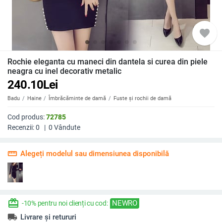
favorite
Rochie eleganta cu maneci din dantela si curea din piele
neagra cu inel decorativ metalic
240.10
Lei
Badu
Haine
Îmbrăcăminte de damă
Fuste și rochii de damă
Cod produs:
72785
Recenzii:
0
|
0
Vândute
straighten
Alegeți modelul sau dimensiunea disponibilă
redeem
NEWRO
-10% pentru noi clienți cu cod:
local_shipping
Livrare și retururi