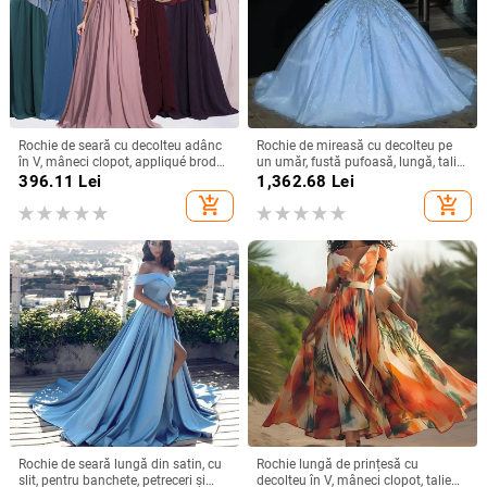
Rochie de seară cu decolteu adânc
Rochie de mireasă cu decolteu pe
în V, mâneci clopot, appliqué brodat
un umăr, fustă pufoasă, lungă, talie
cu paiete, croială lungă A-line
înaltă, material poliester
396.11
Lei
1,362.68
Lei
add_shopping_cart
add_shopping_cart
Rochie de seară lungă din satin, cu
Rochie lungă de prințesă cu
slit, pentru banchete, petreceri și
decolteu în V, mâneci clopot, talie