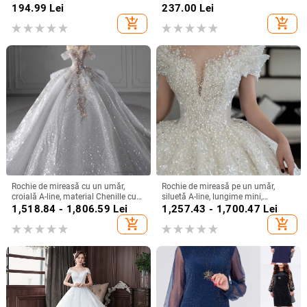
evenimente formale
înaltă, imprimeu geometric,
194.99
Lei
237.00
Lei
poliester
add_shopping_cart
add_shopping_cart
Rochie de mireasă cu un umăr,
Rochie de mireasă pe un umăr,
croială A-line, material Chenille cu
siluetă A-line, lungime mini,
Spandex, talie înaltă
țesătură chenille cu spandex,
1,518.84 - 1,806.59
Lei
1,257.43 - 1,700.47
Lei
primăvara 2024
add_shopping_cart
add_shopping_cart