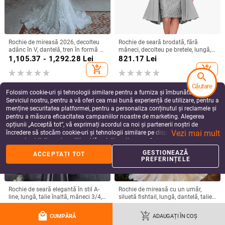
Rochie de mireasă 2026, decolteu
Rochie de seară brodată, fără
adânc în V, dantelă, tren în formă de
mâneci, decolteu pe bretele, lungă,
coadă de pește, stil european-
siluetă la talia medie
1,105.37 - 1,292.28
Lei
821.17
Lei
american
add_shopping_cart
add_shopping_cart
search
Căutare
Folosim cookie-uri și tehnologii similare pentru a furniza și îmbunătăți
Serviciul nostru, pentru a vă oferi cea mai bună experiență de utilizare, pentru a
menține securitatea platformei, pentru a personaliza conținutul și reclamele și
pentru a măsura eficacitatea campaniilor noastre de marketing. Alegerea
opțiunii „Acceptă tot”, vă exprimați acordul ca noi și partenerii noștri de
Vezi mai mult
încredere să stocăm cookie-uri și tehnologii similare pe dispozitivul dvs. în
scopuri publicitare și analitice. Vă puteți gestiona preferințele în orice moment
făcând clic pe „Gestionează preferințele”. Pentru mai multe informații, vă
GESTIONEAZĂ
ACCEPTAȚI TOT
rugăm să consultați
Politica noastră de confidențialitate
.
PREFERINȚELE
Rochie de seară elegantă în stil A-
Rochie de mireasă cu un umăr,
line, lungă, talie înaltă, mâneci 3/4,
siluetă fishtail, lungă, dantelă, talie
material poliester
înaltă, mâneci 3/4
378.43 - 451.17
Lei
1,089.68
Lei
local_mall
add_shopping_cart
add_shopping_cart
add_shopping_cart
CUMPĂRĂ
ADAUGAȚI ÎN COȘ