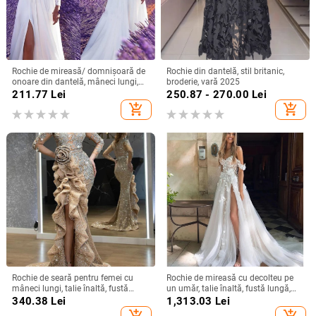
Rochie de mireasă/ domnișoară de
Rochie din dantelă, stil britanic,
onoare din dantelă, mâneci lungi,
broderie, vară 2025
decolteu adânc în V, despicare, tren
211.77
Lei
250.87 - 270.00
Lei
mic, 95% poliester
add_shopping_cart
add_shopping_cart
Rochie de seară pentru femei cu
Rochie de mireasă cu decolteu pe
mâneci lungi, talie înaltă, fustă
un umăr, talie înaltă, fustă lungă,
lungă, țesătură spray metalică,
poliester
340.38
Lei
1,313.03
Lei
poliester 95%+
add_shopping_cart
add_shopping_cart