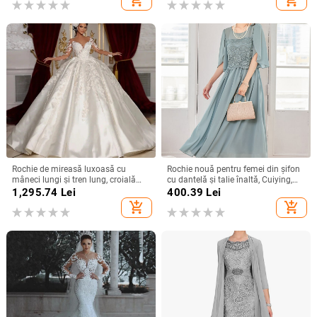
Rochie de mireasă luxoasă cu
Rochie nouă pentru femei din șifon
mâneci lungi și tren lung, croială
cu dantelă și talie înaltă, Cuiying,
slim, talie înaltă
Cuiying, rochie lungă elegantă cu
1,295.74
Lei
400.39
Lei
mâneci volante 88336
add_shopping_cart
add_shopping_cart