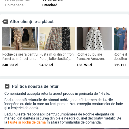
Tip maneca:
Standard
more
Altor clienți le-a plăcut
Rochie de seară pentru
Fustă midi din chiffon
Rochie cu buline
Rochie de
femei cu mâneci lungi,
floral, talie elastică,
franceze Amazon
decolteu 
talie înaltă, fustă
croială A-line, plus
2025 de vară retro cu
mâneci cl
340.38
Lei
94.17
Lei
183.75
Lei
396.11
Le
lungă, țesătură spray
size, siluetă drapată
temperament nou,
appliqué 
metalică, poliester
talie subțire, fustă
paiete, cr
95%+
pentru femei
line
assignment_return
Politica noastră de retur
Comerciantul acceptă retur la acest produs în perioadă de 14 zile.
Badu acceptă retururile de stocuri achiziționate în termen de 14 zile -
începând cu data la care au fost primite *(cu excepția costumelor de baie
și a lenjeriei de corp).
Badu nu este responsabil pentru cumpărarea de Rochie eleganta cu
maneci din dantela si curea din piele neagra cu inel decorativ metalic De
la
Fuste și rochii de damă
În afara formularului de comandă.