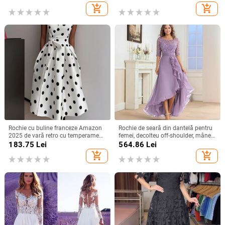
primăvara 2025, stil socialite
lungă.
add_shopping_cart
add_shopping_cart
Rochie cu buline franceze Amazon
Rochie de seară din dantelă pentru
2025 de vară retro cu temperament
femei, decolteu off-shoulder, mâneci
nou, talie subțire, fustă pentru femei
scurte, croială în A, talie înaltă,
183.75
Lei
564.86
Lei
Lungă pentru petreceri
add_shopping_cart
add_shopping_cart