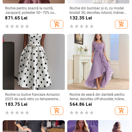
Rochie pentru soacră la nuntă,
Rochie din bumbac și in, cu model
Jacquard, poliester 50–70% cu
brodat 3D, decolteu rotund, mâneci
spandex <30%, lungime midi,
scurte, talie lejeră, croială în linie A,
871.65
Lei
132.35
Lei
primăvara 2025, stil socialite
lungă.
add_shopping_cart
add_shopping_cart
Rochie cu buline franceze Amazon
Rochie de seară din dantelă pentru
2025 de vară retro cu temperament
femei, decolteu off-shoulder, mâneci
nou, talie subțire, fustă pentru femei
scurte, croială în A, talie înaltă,
183.75
Lei
564.86
Lei
Lungă pentru petreceri
add_shopping_cart
add_shopping_cart