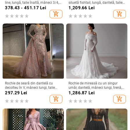
line, lungă, talie înaltă, mâneci 3/4,
siluetă fishtail, lungă, dantelă, talie
material poliester
înaltă, mâneci 3/4
378.43 - 451.17
Lei
1,209.66
Lei
add_shopping_cart
add_shopping_cart
Rochie de seară din dantelă cu
Rochie de mireasă cu un singur
decolteu în V, mâneci lungi, talie
umăr, dantelă, mâneci lungi, trenă,
înaltă, croială prințesă, tren lung
cu voal
297.29
Lei
1,286.87
Lei
add_shopping_cart
add_shopping_cart