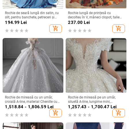
Rochie de seară lungă din satin, cu
Rochie lungă de prințesă cu
slit, pentru banchete, petreceri și
decolteu în V, mâneci clopot, talie
evenimente formale
înaltă, imprimeu geometric,
194.99
Lei
237.00
Lei
poliester
add_shopping_cart
add_shopping_cart
Rochie de mireasă cu un umăr,
Rochie de mireasă pe un umăr,
croială A-line, material Chenille cu
siluetă A-line, lungime mini,
Spandex, talie înaltă
țesătură chenille cu spandex,
1,518.84 - 1,806.59
Lei
1,257.43 - 1,700.47
Lei
primăvara 2024
add_shopping_cart
add_shopping_cart