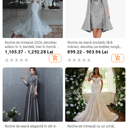
Rochie de mireasă 2026, decolteu
Rochie de seară brodată, fără
adânc în V, dantelă, tren în formă de
mâneci, decolteu pe bretele, lungă,
coadă de pește, stil european-
siluetă la talia medie
1,105.37 - 1,292.28
Lei
899.22 - 903.96
Lei
american
add_shopping_cart
add_shopping_cart
Rochie de seară elegantă în stil A-
Rochie de mireasă cu un umăr,