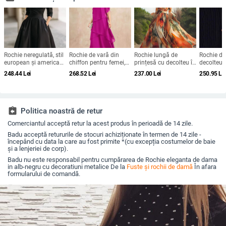
Rochie neregulată, stil
Rochie de vară din
Rochie lungă de
Rochie de
european și american,
chiffon pentru femei,
prințesă cu decolteu în
decolteu î
lungă, mâneci lungi,
croială lejeră, design în
V, mâneci clopot, talie
mâneci, ta
248.44
Lei
268.52
Lei
237.00
Lei
250.95
Le
poliester
straturi, guler rotund,
înaltă, imprimeu
lungă, fus
mâneci clopot, lungă,
geometric, poliester
leagăn, po
siluetă în stil tort
fermoar
assignment_return
Politica noastră de retur
Comerciantul acceptă retur la acest produs în perioadă de 14 zile.
Badu acceptă retururile de stocuri achiziționate în termen de 14 zile -
începând cu data la care au fost primite *(cu excepția costumelor de baie
și a lenjeriei de corp).
Badu nu este responsabil pentru cumpărarea de Rochie eleganta de dama
in alb-negru cu decoratiuni metalice De la
Fuste și rochii de damă
În afara
formularului de comandă.