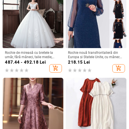
Rochie de mireasă cu bretele la
Rochie nouă transfrontalieră din
umăr, fără mâneci, talie medie,
Europa și Statele Unite, cu mânecă
fustă tutu, mătase Mulberry și
lungă, plasă, cusături argintii, cu
487.44 - 492.18
Lei
218.15
Lei
bumbac
guler rotund, industrie grea, fustă
add_shopping_cart
add_shopping_cart
elegantă de calitate la modă