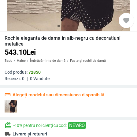
favorite
Rochie eleganta de dama in alb-negru cu decoratiuni
metalice
543.10
Lei
Badu
Haine
Îmbrăcăminte de damă
Fuste și rochii de damă
Cod produs:
72850
Recenzii:
0
|
0
Vândute
straighten
Alegeți modelul sau dimensiunea disponibilă
redeem
NEWRO
-10% pentru noi clienți cu cod:
local_shipping
Livrare și retururi