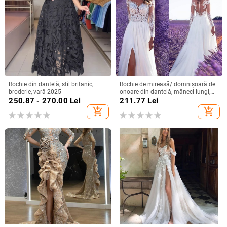
Rochie din dantelă, stil britanic,
Rochie de mireasă/ domnișoară de
broderie, vară 2025
onoare din dantelă, mâneci lungi,
decolteu adânc în V, despicare, tren
250.87 - 270.00
Lei
211.77
Lei
mic, 95% poliester
add_shopping_cart
add_shopping_cart