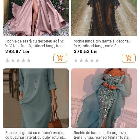
Rochie de seară cu decolteu adânc
rochie lungă din dantelă, decolteu
în V, talie înaltă, mâneci lungi, tren
în V, mâneci lungi, croială
mic, fustă lungă
neregulată, stil vintage-retro,
293.87
Lei
370.53
Lei
amestec nylon-poliester
add_shopping_cart
add_shopping_cart
Rochie elegantă cu mânecă medie,
Rochie de banchet din organza,
cu buzunar lateral, cu guler rotund,
trenă lungă, mâneci felinar, fustă