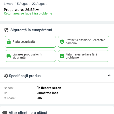
Livrare:
15 August - 22 August
Lei
Preț Livrare:
26.52
Returnarea se face fără probleme
security
Siguranță la cumpărături
Protecția datelor cu caracter
lock
policy
Plata securizată
personal
Livrarea produselor în
Returnarea se face fără
local_shipping
assignment_return
siguranță
probleme
settings
Specificații produs
Sezon:
În fiecare sezon
Ce:
Jumătate înalt
Culoare:
alb
more
Altor clienți le-a plăcut