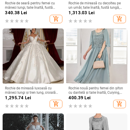
Rochie de seară pentru femei cu
Rochie de mireasă cu decolteu pe
mâneci lungi, talie înaltă, fustă
un umăr, talie înaltă, fustă lungă,
lungă, țesătură spray metalică,
poliester
340.38
Lei
1,313.03
Lei
poliester 95%+
add_shopping_cart
add_shopping_cart
Rochie de mireasă luxoasă cu
Rochie nouă pentru femei din șifon
mâneci lungi și tren lung, croială
cu dantelă și talie înaltă, Cuiying,
slim, talie înaltă
Cuiying, rochie lungă elegantă cu
1,295.74
Lei
400.39
Lei
mâneci volante 88336
add_shopping_cart
add_shopping_cart