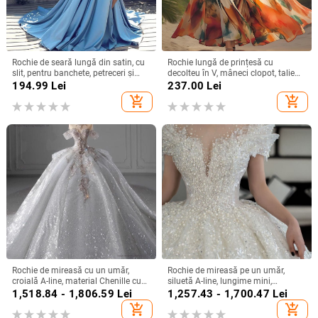
Rochie de seară lungă din satin, cu
Rochie lungă de prințesă cu
slit, pentru banchete, petreceri și
decolteu în V, mâneci clopot, talie
evenimente formale
înaltă, imprimeu geometric,
194.99
Lei
237.00
Lei
poliester
add_shopping_cart
add_shopping_cart
Rochie de mireasă cu un umăr,
Rochie de mireasă pe un umăr,
croială A-line, material Chenille cu
siluetă A-line, lungime mini,
Spandex, talie înaltă
țesătură chenille cu spandex,
1,518.84 - 1,806.59
Lei
1,257.43 - 1,700.47
Lei
primăvara 2024
add_shopping_cart
add_shopping_cart