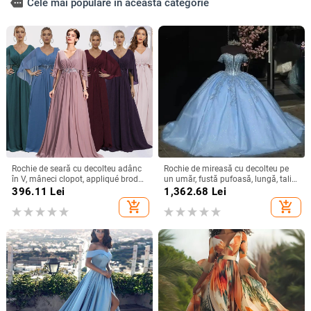
more
Cele mai populare în această categorie
Rochie de seară cu decolteu adânc
Rochie de mireasă cu decolteu pe
în V, mâneci clopot, appliqué brodat
un umăr, fustă pufoasă, lungă, talie
cu paiete, croială lungă A-line
înaltă, material poliester
396.11
Lei
1,362.68
Lei
add_shopping_cart
add_shopping_cart