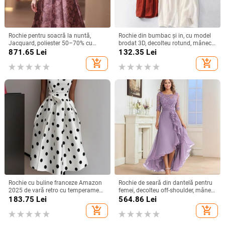
Rochie pentru soacră la nuntă,
Rochie din bumbac și in, cu model
Jacquard, poliester 50–70% cu
brodat 3D, decolteu rotund, mâneci
spandex <30%, lungime midi,
scurte, talie lejeră, croială în linie A,
871.65
Lei
132.35
Lei
primăvara 2025, stil socialite
lungă.
add_shopping_cart
add_shopping_cart
Rochie cu buline franceze Amazon
Rochie de seară din dantelă pentru
2025 de vară retro cu temperament
femei, decolteu off-shoulder, mâneci
nou, talie subțire, fustă pentru femei
scurte, croială în A, talie înaltă,
183.75
Lei
564.86
Lei
Lungă pentru petreceri
add_shopping_cart
add_shopping_cart