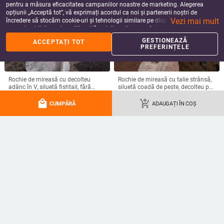
pentru a măsura eficacitatea campaniilor noastre de marketing. Alegerea
opțiunii „Acceptă tot”, vă exprimați acordul ca noi și partenerii noștri de
Vezi mai mult
încredere să stocăm cookie-uri și tehnologii similare pe dispozitivul dvs. în
scopuri publicitare și analitice. Vă puteți gestiona preferințele în orice moment
făcând clic pe „Gestionează preferințele”. Pentru mai multe informații, vă
GESTIONEAZĂ
ACCEPTAȚI TOT
rugăm să consultați
Politica noastră de confidențialitate
.
PREFERINȚELE
Rochie de mireasă cu decolteu
Rochie de mireasă cu talie strânsă,
adânc în V, siluetă fishtail, fără
siluetă coadă de pește, decolteu pe
spate, mâneci lungi, fustă lungă
un umăr, mâneci lungi, fustă lungă,
953.96
Lei
883.08
Lei
local_mall
add_shopping_cart
poliester
CUMPĂRĂ
ADAUGAȚI ÎN COȘ
add_shopping_cart
add_shopping_cart