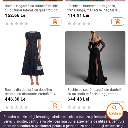
Rochie elegantă cu mânecă medie,
Rochie de banchet din organza,
cu buzunar lateral, cu guler rotund,
trenă lungă, mâneci felinar, fustă
versatilă, de culoare solidă, din
lungă — Primăvara 2024
152.66
Lei
414.91
Lei
Europa și America, 2025
add_shopping_cart
add_shopping_cart
Rochie din dantelă cu decolteu
Rochie de seară neagră din dantelă,
decorat cu diamante, croială în A,
cu un umăr, mâneci lungi, pentru
lungă, talie înaltă, mâneci scurte,
petreceri de zi, defilări pe podium și
446.30
Lei
644.48
Lei
vară 2025
gazde ale evenimentelor
add_shopping_cart
add_shopping_cart
search
Căutare
Folosim cookie-uri și tehnologii similare pentru a furniza și îmbunătăți
Serviciul nostru, pentru a vă oferi cea mai bună experiență de utilizare, pentru a
menține securitatea platformei, pentru a personaliza conținutul și reclamele și