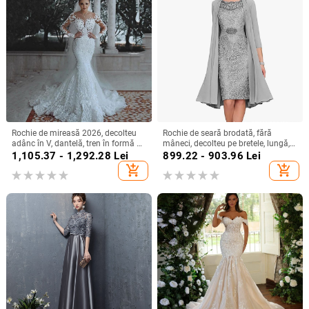
Rochie de mireasă 2026, decolteu
Rochie de seară brodată, fără
adânc în V, dantelă, tren în formă de
mâneci, decolteu pe bretele, lungă,
coadă de pește, stil european-
siluetă la talia medie
1,105.37 - 1,292.28
Lei
899.22 - 903.96
Lei
american
add_shopping_cart
add_shopping_cart