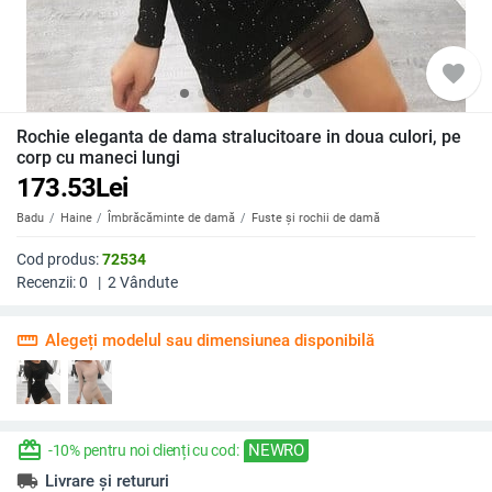
favorite
Rochie eleganta de dama stralucitoare in doua culori, pe
corp cu maneci lungi
173.53
Lei
Badu
Haine
Îmbrăcăminte de damă
Fuste și rochii de damă
Cod produs:
72534
Recenzii:
0
|
2
Vândute
straighten
Alegeți modelul sau dimensiunea disponibilă
redeem
NEWRO
-10% pentru noi clienți cu cod:
local_shipping
Livrare și retururi