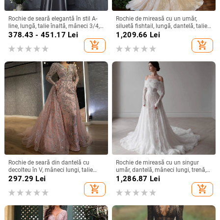
Rochie de seară elegantă în stil A-
Rochie de mireasă cu un umăr,
line, lungă, talie înaltă, mâneci 3/4,
siluetă fishtail, lungă, dantelă, talie
material poliester
înaltă, mâneci 3/4
378.43 - 451.17
Lei
1,209.66
Lei
add_shopping_cart
add_shopping_cart
Rochie de seară din dantelă cu
Rochie de mireasă cu un singur
decolteu în V, mâneci lungi, talie
umăr, dantelă, mâneci lungi, trenă,
înaltă, croială prințesă, tren lung
cu voal
297.29
Lei
1,286.87
Lei
add_shopping_cart
add_shopping_cart