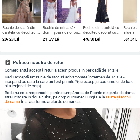
Rochie de seară din
Rochie de mireasă/
Rochie din dantelă cu
Rochie de
dantelă cu decolteu în
domnișoară de onoare
decolteu decorat cu
siluetă în
V, mâneci lungi, talie
din dantelă, mâneci
diamante, croială în A,
bretele sub
297.29
Lei
211.77
Lei
446.30
Lei
594.34
Le
înaltă, croială prințesă,
lungi, decolteu adânc
lungă, talie înaltă,
spaghetti
tren lung
în V, despicare, tren
mâneci scurte, vară
fustă lung
mic, 95% poliester
2025
înaltă
assignment_return
Politica noastră de retur
Comerciantul acceptă retur la acest produs în perioadă de 14 zile.
Badu acceptă retururile de stocuri achiziționate în termen de 14 zile -
începând cu data la care au fost primite *(cu excepția costumelor de baie
și a lenjeriei de corp).
Badu nu este responsabil pentru cumpărarea de Rochie eleganta de dama
stralucitoare in doua culori, pe corp cu maneci lungi De la
Fuste și rochii
de damă
În afara formularului de comandă.