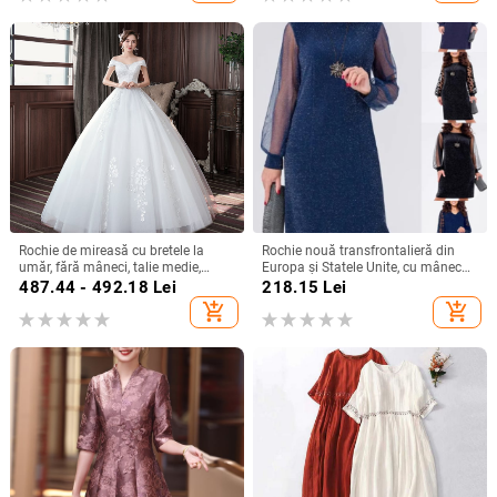
Rochie de mireasă cu bretele la
Rochie nouă transfrontalieră din
umăr, fără mâneci, talie medie,
Europa și Statele Unite, cu mânecă
fustă tutu, mătase Mulberry și
lungă, plasă, cusături argintii, cu
487.44 - 492.18
Lei
218.15
Lei
bumbac
guler rotund, industrie grea, fustă
add_shopping_cart
add_shopping_cart
elegantă de calitate la modă