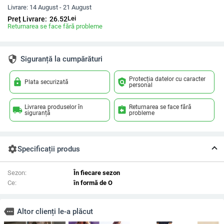
Livrare:
14 August - 21 August
Lei
Preț Livrare:
26.52
Returnarea se face fără probleme
security
Siguranță la cumpărături
Protecția datelor cu caracter
lock
policy
Plata securizată
personal
Livrarea produselor în
Returnarea se face fără
local_shipping
assignment_return
siguranță
probleme
settings
Specificații produs
Sezon:
În fiecare sezon
Ce:
în formă de O
more
Altor clienți le-a plăcut