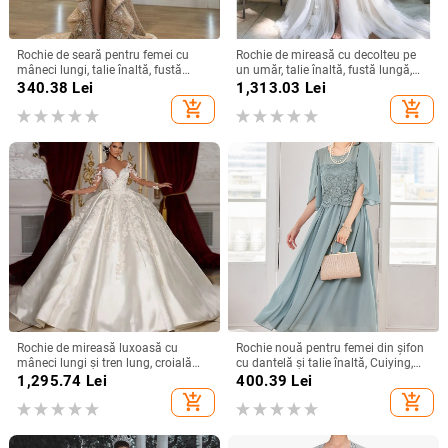
Rochie de seară pentru femei cu
Rochie de mireasă cu decolteu pe
mâneci lungi, talie înaltă, fustă
un umăr, talie înaltă, fustă lungă,
lungă, țesătură spray metalică,
poliester
340.38
Lei
1,313.03
Lei
poliester 95%+
add_shopping_cart
add_shopping_cart
Rochie de mireasă luxoasă cu
Rochie nouă pentru femei din șifon
mâneci lungi și tren lung, croială
cu dantelă și talie înaltă, Cuiying,
slim, talie înaltă
Cuiying, rochie lungă elegantă cu
1,295.74
Lei
400.39
Lei
mâneci volante 88336
add_shopping_cart
add_shopping_cart