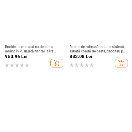
Rochie de mireasă cu decolteu
Rochie de mireasă cu talie strânsă,
adânc în V, siluetă fishtail, fără
siluetă coadă de pește, decolteu pe
spate, mâneci lungi, fustă lungă
un umăr, mâneci lungi, fustă lungă,
953.96
Lei
883.08
Lei
poliester
add_shopping_cart
add_shopping_cart