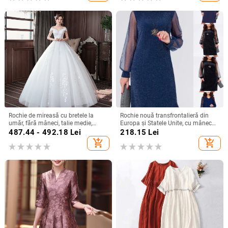
Rochie de mireasă cu bretele la
Rochie nouă transfrontalieră din
umăr, fără mâneci, talie medie,
Europa și Statele Unite, cu mânecă
fustă tutu, mătase Mulberry și
lungă, plasă, cusături argintii, cu
487.44 - 492.18
Lei
218.15
Lei
bumbac
guler rotund, industrie grea, fustă
add_shopping_cart
add_shopping_cart
elegantă de calitate la modă