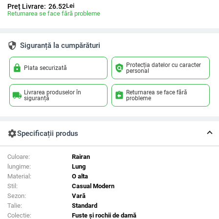
Lei
Preț Livrare:
26.52
Returnarea se face fără probleme
security
Siguranță la cumpărături
Protecția datelor cu caracter
lock
policy
Plata securizată
personal
Livrarea produselor în
Returnarea se face fără
local_shipping
assignment_return
siguranță
probleme
settings
Specificații produs
Culoare:
Rairan
lungime:
Lung
Material:
O alta
Stil:
Casual Modern
Sezon:
Vară
Talie:
Standard
Colectie:
Fuste și rochii de damă