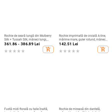
Rochie de seară lungă din Mulberry
Rochie imprimată de croială A-line,
Silk + Tussah Silk, mâneci lungi,
mărime mare, guler rotund, mâneci
croială lungă, potrivită pentru
clopot, toamnă 2025, stil european-
361.86 - 386.89
Lei
142.51
Lei
banchet și gală, primăvara 2025
american
add_shopping_cart
add_shopping_cart
Fustă midi florală cu talie înaltă,
Rochie de mireasă din dantelă,