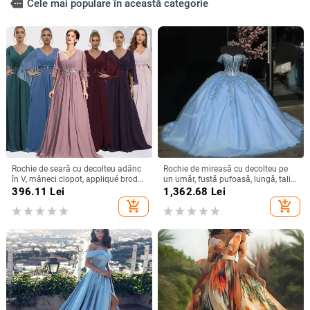
more
Cele mai populare în această categorie
Rochie de seară cu decolteu adânc
Rochie de mireasă cu decolteu pe
în V, mâneci clopot, appliqué brodat
un umăr, fustă pufoasă, lungă, talie
cu paiete, croială lungă A-line
înaltă, material poliester
396.11
Lei
1,362.68
Lei
add_shopping_cart
add_shopping_cart