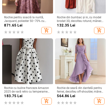
Rochie pentru soacră la nuntă,
Rochie din bumbac și in, cu model
Jacquard, poliester 50–70% cu
brodat 3D, decolteu rotund, mâneci
spandex <30%, lungime midi,
scurte, talie lejeră, croială în linie A,
871.65
Lei
132.35
Lei
primăvara 2025, stil socialite
lungă.
add_shopping_cart
add_shopping_cart
Rochie cu buline franceze Amazon
Rochie de seară din dantelă pentru
2025 de vară retro cu temperament
femei, decolteu off-shoulder, mâneci
nou, talie subțire, fustă pentru femei
scurte, croială în A, talie înaltă,
183.75
Lei
564.86
Lei
Lungă pentru petreceri
add_shopping_cart
add_shopping_cart