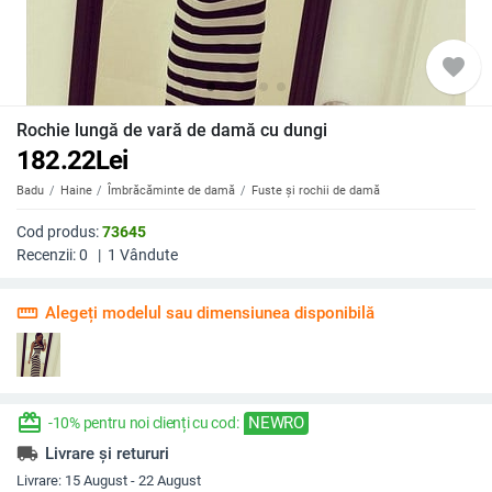
favorite
Rochie lungă de vară de damă cu dungi
182.22
Lei
Badu
Haine
Îmbrăcăminte de damă
Fuste și rochii de damă
Cod produs:
73645
Recenzii:
0
|
1
Vândute
straighten
Alegeți modelul sau dimensiunea disponibilă
redeem
NEWRO
-10% pentru noi clienți cu cod:
local_shipping
Livrare și retururi
Livrare:
15 August - 22 August