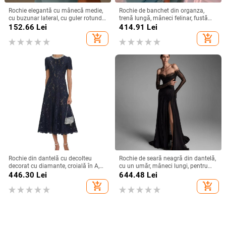
Rochie elegantă cu mânecă medie,
Rochie de banchet din organza,
cu buzunar lateral, cu guler rotund,
trenă lungă, mâneci felinar, fustă
versatilă, de culoare solidă, din
lungă — Primăvara 2024
152.66
Lei
414.91
Lei
Europa și America, 2025
add_shopping_cart
add_shopping_cart
Rochie din dantelă cu decolteu
Rochie de seară neagră din dantelă,
decorat cu diamante, croială în A,
cu un umăr, mâneci lungi, pentru
lungă, talie înaltă, mâneci scurte,
petreceri de zi, defilări pe podium și
446.30
Lei
644.48
Lei
vară 2025
gazde ale evenimentelor
add_shopping_cart
add_shopping_cart