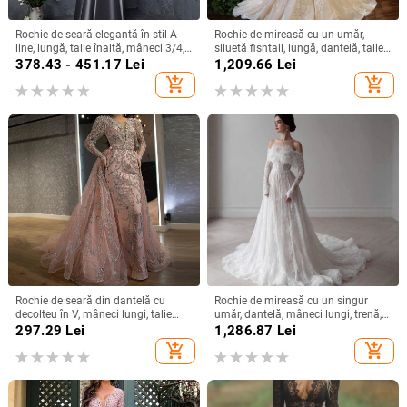
Rochie de seară elegantă în stil A-
Rochie de mireasă cu un umăr,
line, lungă, talie înaltă, mâneci 3/4,
siluetă fishtail, lungă, dantelă, talie
material poliester
înaltă, mâneci 3/4
378.43 - 451.17
Lei
1,209.66
Lei
add_shopping_cart
add_shopping_cart
Rochie de seară din dantelă cu
Rochie de mireasă cu un singur
decolteu în V, mâneci lungi, talie
umăr, dantelă, mâneci lungi, trenă,
înaltă, croială prințesă, tren lung
cu voal
297.29
Lei
1,286.87
Lei
add_shopping_cart
add_shopping_cart