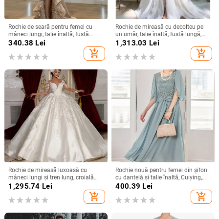
Rochie de seară pentru femei cu
Rochie de mireasă cu decolteu pe
mâneci lungi, talie înaltă, fustă
un umăr, talie înaltă, fustă lungă,
lungă, țesătură spray metalică,
poliester
340.38
Lei
1,313.03
Lei
poliester 95%+
add_shopping_cart
add_shopping_cart
Rochie de mireasă luxoasă cu
Rochie nouă pentru femei din șifon
mâneci lungi și tren lung, croială
cu dantelă și talie înaltă, Cuiying,
slim, talie înaltă
Cuiying, rochie lungă elegantă cu
1,295.74
Lei
400.39
Lei
mâneci volante 88336
add_shopping_cart
add_shopping_cart