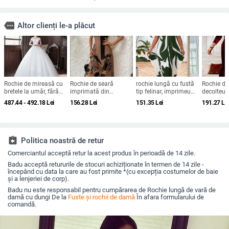
more
Altor clienți le-a plăcut
Rochie de mireasă cu
Rochie de seară
rochie lungă cu fustă
Rochie de
bretele la umăr, fără
imprimată din
tip felinar, imprimeu
decolteu 
mâneci, talie medie,
Brushed Milk Silk, cu
geometric, guler
trei sfert
487.44 - 492.18
Lei
156.28
Lei
151.35
Lei
191.27
Le
fustă tutu, mătase
un umăr, decolteu
rotund, mâneci scurte,
midi, cati
Mulberry și bumbac
pătrat, mâneci scurte
material poliester-
95% polie
elastan
spandex, cr
retro lite
2025
assignment_return
Politica noastră de retur
Comerciantul acceptă retur la acest produs în perioadă de 14 zile.
Badu acceptă retururile de stocuri achiziționate în termen de 14 zile -
începând cu data la care au fost primite *(cu excepția costumelor de baie
și a lenjeriei de corp).
Badu nu este responsabil pentru cumpărarea de Rochie lungă de vară de
damă cu dungi De la
Fuste și rochii de damă
În afara formularului de
comandă.