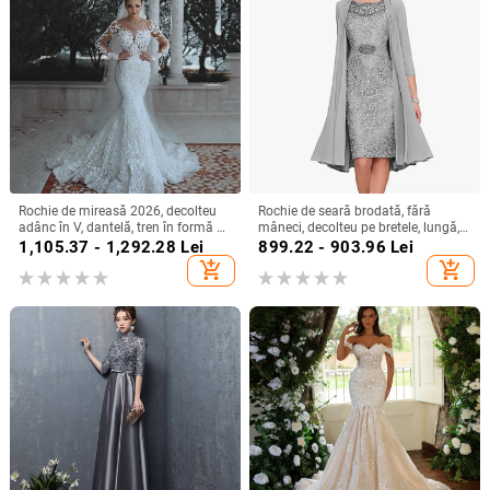
Rochie de mireasă 2026, decolteu
Rochie de seară brodată, fără
adânc în V, dantelă, tren în formă de
mâneci, decolteu pe bretele, lungă,
coadă de pește, stil european-
siluetă la talia medie
1,105.37 - 1,292.28
Lei
899.22 - 903.96
Lei
american
add_shopping_cart
add_shopping_cart