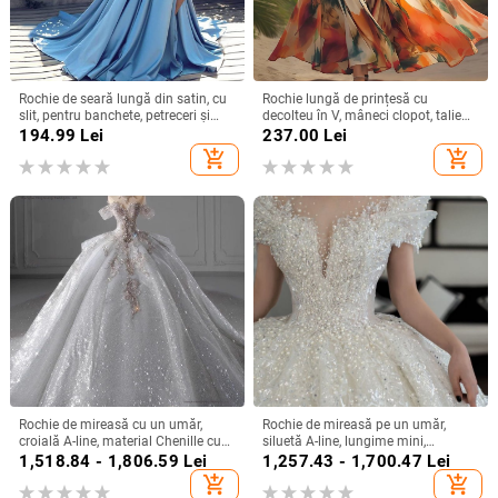
Rochie de seară lungă din satin, cu
Rochie lungă de prințesă cu
slit, pentru banchete, petreceri și
decolteu în V, mâneci clopot, talie
evenimente formale
înaltă, imprimeu geometric,
194.99
Lei
237.00
Lei
poliester
add_shopping_cart
add_shopping_cart
Rochie de mireasă cu un umăr,
Rochie de mireasă pe un umăr,
croială A-line, material Chenille cu
siluetă A-line, lungime mini,
Spandex, talie înaltă
țesătură chenille cu spandex,
1,518.84 - 1,806.59
Lei
1,257.43 - 1,700.47
Lei
primăvara 2024
add_shopping_cart
add_shopping_cart