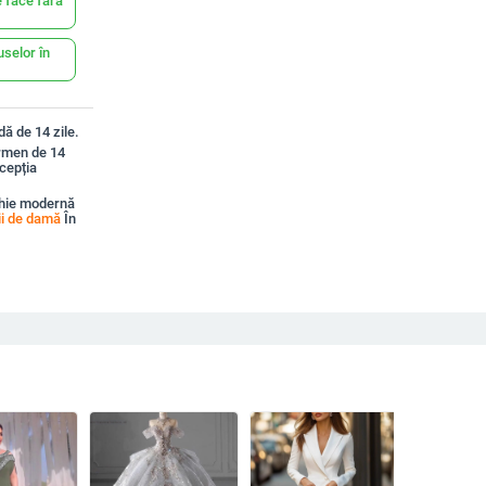
 face fără
uselor în
ă de 14 zile.
ermen de 14
xcepția
chie modernă
ii de damă
În