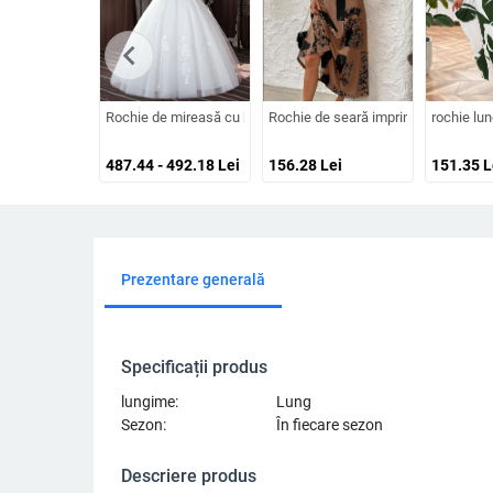
chevron_left
Rochie de mireasă cu bretele la umăr, fără mâneci, talie medi
Rochie de seară imprimată din Brush
rochie lun
487.44 - 492.18
Lei
156.28
Lei
151.35
L
Prezentare generală
Specificații produs
lungime:
Lung
Sezon:
În fiecare sezon
Descriere produs