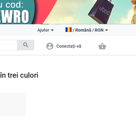
Ajutor
/
Română
/
RON
search
account_circle
shopping_basket
Conectați-vă
 trei culori