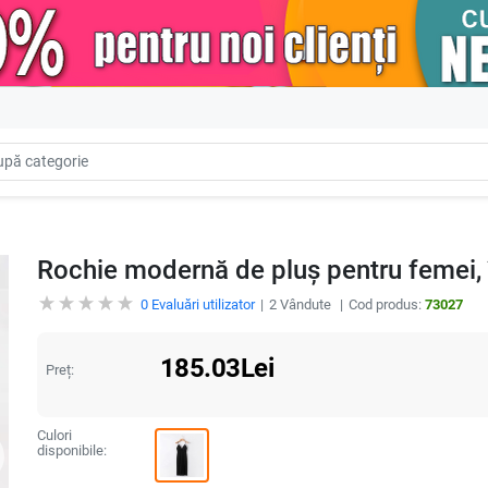
Rochie modernă de pluș pentru femei, în
0
Evaluări utilizator
2
Vândute
Cod produs:
73027
185.03
Lei
Preț:
Culori
disponibile: