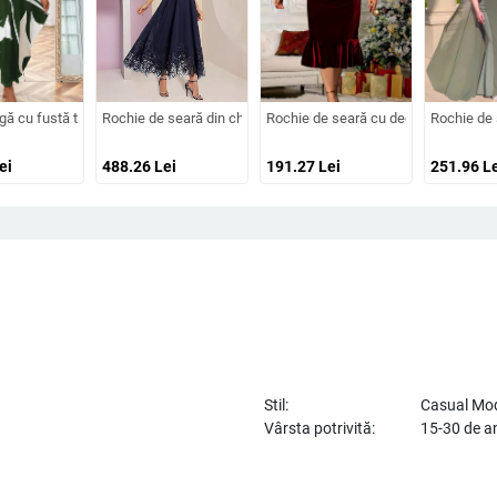
e, fustă tutu, mătase Mulberry și bumbac
ed Milk Silk, cu un umăr, decolteu pătrat, mâneci scurte
gă cu fustă tip felinar, imprimeu geometric, guler rotund, mâneci scurte, materia
Rochie de seară din chiffon pentru domnișoare de onoare, decolt
Rochie de seară cu decolteu în V, mâne
Rochie de 
ei
488.26
Lei
191.27
Lei
251.96
Le
Stil:
Casual Mo
Vârsta potrivită:
15-30 de a