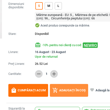
Dimensiuni
S
M
L
disponibile:
Mărime europeană - EU:
S
Mărimea de pe etichetă:
(cm):
96
Circumferința pieptului (cm):
66
check_circle
Acest produs corespunde ca mărime.
Stare:
Disponibil
redeem
NEWRO
-10% pentru noi clienți cu cod:
Livrare:
16 August - 23 August
Ușor de returnat
Preț Livrare:
26.52
Lei
remove
add
Cantitate:
1
local_mall
add_shopping_cart
favorite
Adaugă la 
CUMPĂRAȚI ACUM
ADAUGAȚI ÎN COȘ
Siguranță la