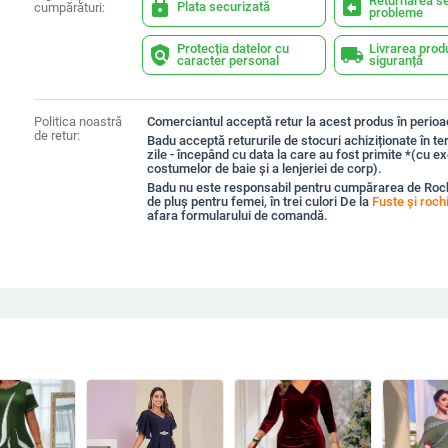
Returnarea se
lock
assignment_return
Plata securizată
cumpărături:
probleme
Protecția datelor cu
Livrarea prod
policy
local_shipping
caracter personal
siguranță
Politica noastră
Comerciantul acceptă retur la acest produs în perioad
de retur:
Badu acceptă retururile de stocuri achiziționate în t
zile - începând cu data la care au fost primite *(cu e
costumelor de baie și a lenjeriei de corp).
Badu nu este responsabil pentru cumpărarea de Ro
de pluș pentru femei, în trei culori De la
Fuste și roch
afara formularului de comandă.