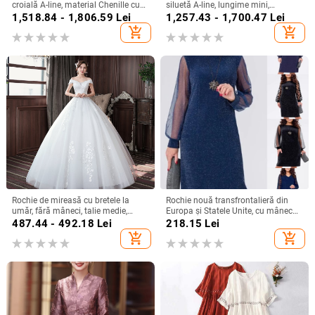
croială A-line, material Chenille cu
siluetă A-line, lungime mini,
Spandex, talie înaltă
țesătură chenille cu spandex,
1,518.84 - 1,806.59
Lei
1,257.43 - 1,700.47
Lei
primăvara 2024
add_shopping_cart
add_shopping_cart
Rochie de mireasă cu bretele la
Rochie nouă transfrontalieră din
umăr, fără mâneci, talie medie,
Europa și Statele Unite, cu mânecă
fustă tutu, mătase Mulberry și
lungă, plasă, cusături argintii, cu
487.44 - 492.18
Lei
218.15
Lei
bumbac
guler rotund, industrie grea, fustă
add_shopping_cart
add_shopping_cart
elegantă de calitate la modă