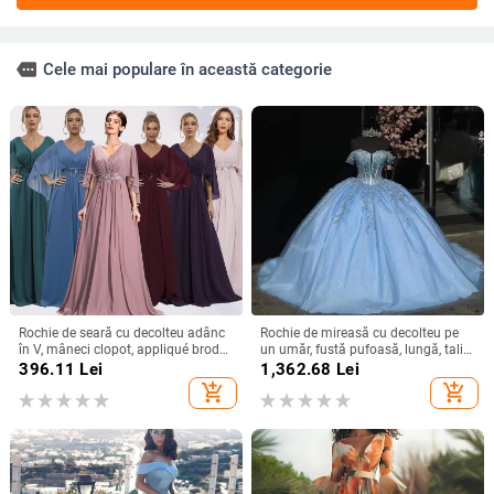
more
Cele mai populare în această categorie
Rochie de seară cu decolteu adânc
Rochie de mireasă cu decolteu pe
în V, mâneci clopot, appliqué brodat
un umăr, fustă pufoasă, lungă, talie
cu paiete, croială lungă A-line
înaltă, material poliester
396.11
Lei
1,362.68
Lei
add_shopping_cart
add_shopping_cart