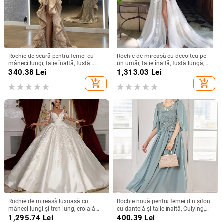
Rochie de seară pentru femei cu
Rochie de mireasă cu decolteu pe
mâneci lungi, talie înaltă, fustă
un umăr, talie înaltă, fustă lungă,
lungă, țesătură spray metalică,
poliester
340.38
Lei
1,313.03
Lei
poliester 95%+
add_shopping_cart
add_shopping_cart
Rochie de mireasă luxoasă cu
Rochie nouă pentru femei din șifon
mâneci lungi și tren lung, croială
cu dantelă și talie înaltă, Cuiying,
slim, talie înaltă
Cuiying, rochie lungă elegantă cu
1,295.74
Lei
400.39
Lei