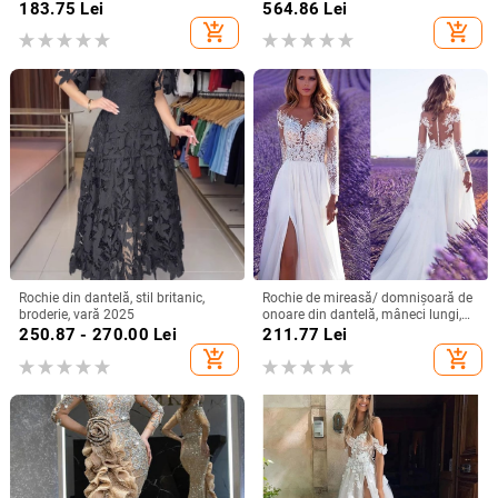
nou, talie subțire, fustă pentru femei
scurte, croială în A, talie înaltă,
183.75
Lei
564.86
Lei
Lungă pentru petreceri
add_shopping_cart
add_shopping_cart
Rochie din dantelă, stil britanic,
Rochie de mireasă/ domnișoară de
broderie, vară 2025
onoare din dantelă, mâneci lungi,
decolteu adânc în V, despicare, tren
250.87 - 270.00
Lei
211.77
Lei
mic, 95% poliester
add_shopping_cart
add_shopping_cart