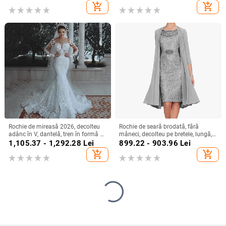
mâneci volante 88336
add_shopping_cart
add_shopping_cart
Rochie de mireasă 2026, decolteu
Rochie de seară brodată, fără
adânc în V, dantelă, tren în formă de
mâneci, decolteu pe bretele, lungă,
coadă de pește, stil european-
siluetă la talia medie
1,105.37 - 1,292.28
Lei
899.22 - 903.96
Lei
american
add_shopping_cart
add_shopping_cart