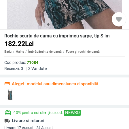
favorite
Rochie scurta de dama cu imprimeu sarpe, tip Slim
182.22
Lei
Badu
Haine
Îmbrăcăminte de damă
Fuste și rochii de damă
Cod produs:
71084
Recenzii:
0
|
3
Vândute
straighten
Alegeți modelul sau dimensiunea disponibilă
redeem
NEWRO
-10% pentru noi clienți cu cod:
local_shipping
Livrare și retururi
Livrare:
17 August - 24 August