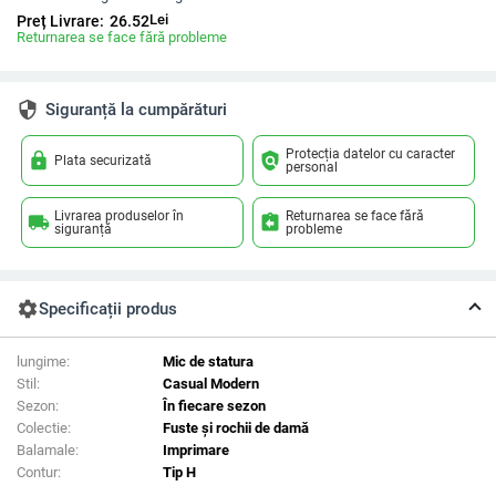
Lei
Preț Livrare:
26.52
Returnarea se face fără probleme
security
Siguranță la cumpărături
Protecția datelor cu caracter
lock
policy
Plata securizată
personal
Livrarea produselor în
Returnarea se face fără
local_shipping
assignment_return
siguranță
probleme
settings
Specificații produs
lungime:
Mic de statura
Stil:
Casual Modern
Sezon:
În fiecare sezon
Colectie:
Fuste și rochii de damă
Balamale:
Imprimare
Contur:
Tip H