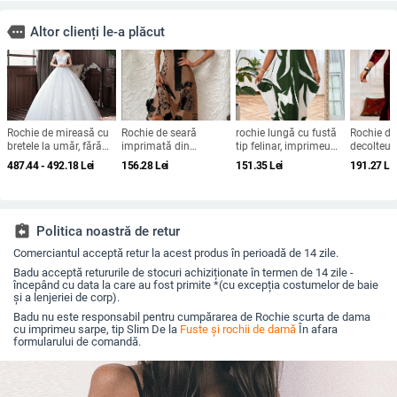
more
Altor clienți le-a plăcut
Rochie de mireasă cu
Rochie de seară
rochie lungă cu fustă
Rochie de
bretele la umăr, fără
imprimată din
tip felinar, imprimeu
decolteu 
mâneci, talie medie,
Brushed Milk Silk, cu
geometric, guler
trei sfert
487.44 - 492.18
Lei
156.28
Lei
151.35
Lei
191.27
Le
fustă tutu, mătase
un umăr, decolteu
rotund, mâneci scurte,
midi, cati
Mulberry și bumbac
pătrat, mâneci scurte
material poliester-
95% polie
elastan
spandex, cr
retro lite
2025
assignment_return
Politica noastră de retur
Comerciantul acceptă retur la acest produs în perioadă de 14 zile.
Badu acceptă retururile de stocuri achiziționate în termen de 14 zile -
începând cu data la care au fost primite *(cu excepția costumelor de baie
și a lenjeriei de corp).
Badu nu este responsabil pentru cumpărarea de Rochie scurta de dama
cu imprimeu sarpe, tip Slim De la
Fuste și rochii de damă
În afara
formularului de comandă.