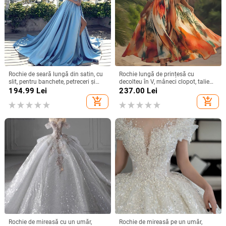
Rochie de seară lungă din satin, cu
Rochie lungă de prințesă cu
slit, pentru banchete, petreceri și
decolteu în V, mâneci clopot, talie
evenimente formale
înaltă, imprimeu geometric,
194.99
Lei
237.00
Lei
poliester
add_shopping_cart
add_shopping_cart
Rochie de mireasă cu un umăr,
Rochie de mireasă pe un umăr,