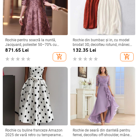
Rochie pentru soacră la nuntă,
Rochie din bumbac și in, cu model
Jacquard, poliester 50–70% cu
brodat 3D, decolteu rotund, mâneci
spandex <30%, lungime midi,
scurte, talie lejeră, croială în linie A,
871.65
Lei
132.35
Lei
primăvara 2025, stil socialite
lungă.
add_shopping_cart
add_shopping_cart
Rochie cu buline franceze Amazon
Rochie de seară din dantelă pentru
2025 de vară retro cu temperament
femei, decolteu off-shoulder, mâneci