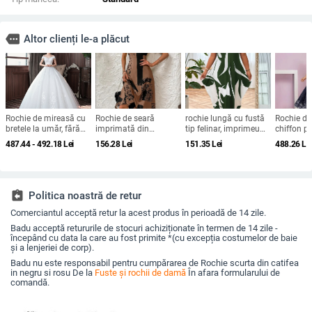
more
Altor clienți le-a plăcut
Rochie de mireasă cu
Rochie de seară
rochie lungă cu fustă
Rochie de
bretele la umăr, fără
imprimată din
tip felinar, imprimeu
chiffon p
mâneci, talie medie,
Brushed Milk Silk, cu
geometric, guler
domnișoa
487.44 - 492.18
Lei
156.28
Lei
151.35
Lei
488.26
Le
fustă tutu, mătase
un umăr, decolteu
rotund, mâneci scurte,
onoare, d
Mulberry și bumbac
pătrat, mâneci scurte
material poliester-
adânc, da
elastan
mâneci sc
lungă, pol
assignment_return
Politica noastră de retur
Comerciantul acceptă retur la acest produs în perioadă de 14 zile.
Badu acceptă retururile de stocuri achiziționate în termen de 14 zile -
începând cu data la care au fost primite *(cu excepția costumelor de baie
și a lenjeriei de corp).
Badu nu este responsabil pentru cumpărarea de Rochie scurta din catifea
in negru si rosu De la
Fuste și rochii de damă
În afara formularului de
comandă.