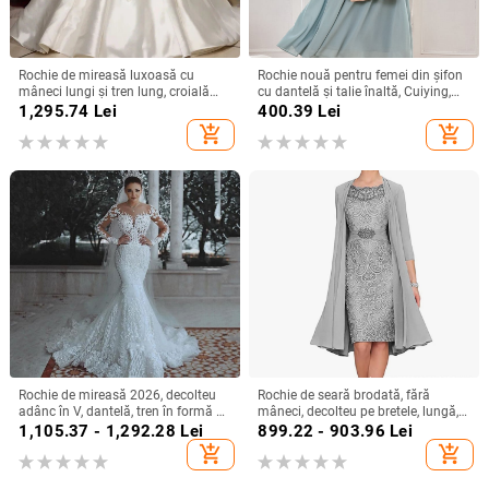
Rochie de mireasă luxoasă cu
Rochie nouă pentru femei din șifon
mâneci lungi și tren lung, croială
cu dantelă și talie înaltă, Cuiying,
slim, talie înaltă
Cuiying, rochie lungă elegantă cu
1,295.74
Lei
400.39
Lei
mâneci volante 88336
add_shopping_cart
add_shopping_cart
Rochie de mireasă 2026, decolteu
Rochie de seară brodată, fără
adânc în V, dantelă, tren în formă de
mâneci, decolteu pe bretele, lungă,
coadă de pește, stil european-
siluetă la talia medie
1,105.37 - 1,292.28
Lei
899.22 - 903.96
Lei
american
add_shopping_cart
add_shopping_cart