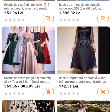
Rochie de seară din poliester, fără
Rochie de mireasă din dantelă,
mâneci, lungă, colecția toamnă
model nou 2026, în stil pădure,
2024
mâneci lungi, siluetă sirenă
251.96
Lei
1,396.02
Lei
add_shopping_cart
add_shopping_cart
Rochie de seară lungă din Mulberry
Rochie imprimată de croială A-line,
Silk + Tussah Silk, mâneci lungi,
mărime mare, guler rotund, mâneci
croială lungă, potrivită pentru
clopot, toamnă 2025, stil european-
361.86 - 386.89
Lei
142.51
Lei
banchet și gală, primăvara 2025
american
add_shopping_cart
add_shopping_cart