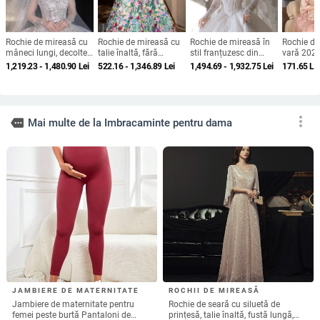
Rochie de seară cu decolteu în V,
Rochie de mireasă Kierris,
fără mâneci, talie înaltă, lungă,
Primăvara 2024, decolteu în V
fustă în croi leagăn, poliester,
adânc, mâneci lungi, siluetă de
250.95
Lei
1,099.56 - 1,380.10
Lei
fermoar
prințesă, fustă lungă, amestec de
add_shopping_cart
add_shopping_cart
fibre de poliester
Accesoriu pentru rochie de mireasă:
Rochie nouă transfrontalieră
dantelă din plasă, fustă detașabilă
europeană și americană din
cu tren lung, fără mâneci, talie
dantelă, cu guler rotund, subțire,
271.25 - 348.35
Lei
182.82
Lei
înaltă
rochie
add_shopping_cart
add_shopping_cart