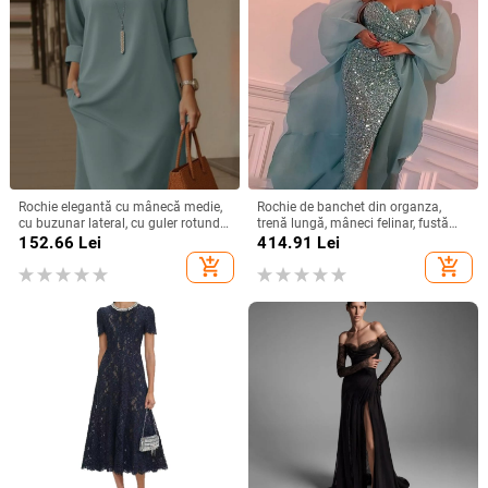
Rochie elegantă cu mânecă medie,
Rochie de banchet din organza,
cu buzunar lateral, cu guler rotund,
trenă lungă, mâneci felinar, fustă
versatilă, de culoare solidă, din
lungă — Primăvara 2024
152.66
Lei
414.91
Lei
Europa și America, 2025
add_shopping_cart
add_shopping_cart