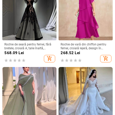
Rochie de seară pentru femei, fără
Rochie de vară din chiffon pentru
bretele, croială A, talie înaltă,
femei, croială lejeră, design în
mâneci 3/4, fustă lungă
straturi, guler rotund, mâneci clopot,
568.09
Lei
268.52
Lei
lungă, siluetă în stil tort
add_shopping_cart
add_shopping_cart