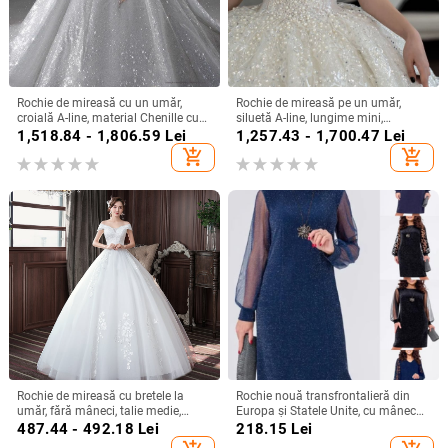
Rochie de mireasă cu un umăr,
Rochie de mireasă pe un umăr,
croială A-line, material Chenille cu
siluetă A-line, lungime mini,
Spandex, talie înaltă
țesătură chenille cu spandex,
1,518.84 - 1,806.59
Lei
1,257.43 - 1,700.47
Lei
primăvara 2024
add_shopping_cart
add_shopping_cart
Rochie de mireasă cu bretele la
Rochie nouă transfrontalieră din
umăr, fără mâneci, talie medie,
Europa și Statele Unite, cu mânecă
fustă tutu, mătase Mulberry și
lungă, plasă, cusături argintii, cu
487.44 - 492.18
Lei
218.15
Lei
bumbac
guler rotund, industrie grea, fustă