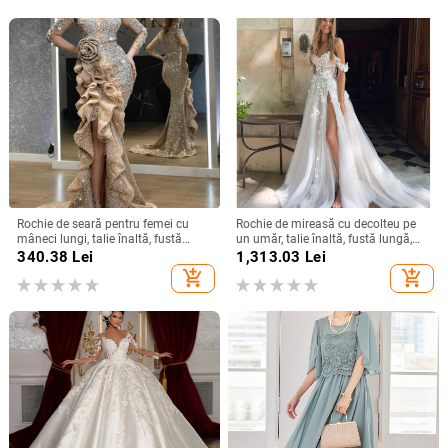
Rochie de seară pentru femei cu
Rochie de mireasă cu decolteu pe
mâneci lungi, talie înaltă, fustă
un umăr, talie înaltă, fustă lungă,
lungă, țesătură spray metalică,
poliester
340.38
Lei
1,313.03
Lei
poliester 95%+
add_shopping_cart
add_shopping_cart