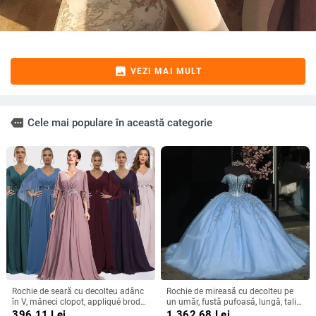
image
VEZI MAI MULT
more
Cele mai populare în această categorie
Rochie de seară cu decolteu adânc
Rochie de mireasă cu decolteu pe
în V, mâneci clopot, appliqué brodat
un umăr, fustă pufoasă, lungă, talie
cu paiete, croială lungă A-line
înaltă, material poliester
396.11
Lei
1,362.68
Lei