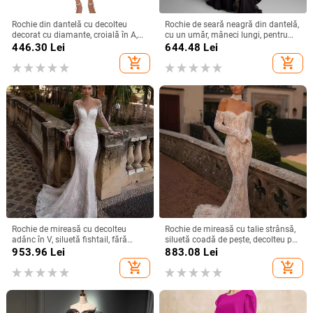
Rochie din dantelă cu decolteu
Rochie de seară neagră din dantelă,
decorat cu diamante, croială în A,
cu un umăr, mâneci lungi, pentru
lungă, talie înaltă, mâneci scurte,
petreceri de zi, defilări pe podium și
446.30
Lei
644.48
Lei
vară 2025
gazde ale evenimentelor
add_shopping_cart
add_shopping_cart
Rochie de mireasă cu decolteu
Rochie de mireasă cu talie strânsă,
adânc în V, siluetă fishtail, fără
siluetă coadă de pește, decolteu pe
spate, mâneci lungi, fustă lungă
un umăr, mâneci lungi, fustă lungă,
953.96
Lei
883.08
Lei
poliester
add_shopping_cart
add_shopping_cart