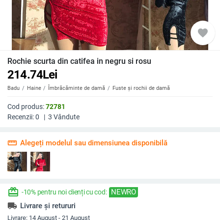
favorite
Rochie scurta din catifea in negru si rosu
214.74
Lei
Badu
Haine
Îmbrăcăminte de damă
Fuste și rochii de damă
Cod produs:
72781
Recenzii:
0
|
3
Vândute
straighten
Alegeți modelul sau dimensiunea disponibilă
redeem
NEWRO
-10% pentru noi clienți cu cod:
local_shipping
Livrare și retururi
Livrare:
14 August - 21 August