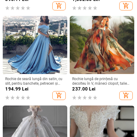
add_shopping_cart
add_shopping_cart
Rochie de seară lungă din satin, cu
Rochie lungă de prințesă cu
slit, pentru banchete, petreceri și
decolteu în V, mâneci clopot, talie
evenimente formale
înaltă, imprimeu geometric,
194.99
Lei
237.00
Lei
poliester
add_shopping_cart
add_shopping_cart