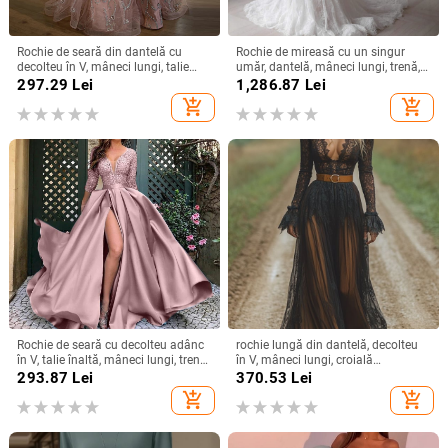
Rochie de seară din dantelă cu
Rochie de mireasă cu un singur
decolteu în V, mâneci lungi, talie
umăr, dantelă, mâneci lungi, trenă,
înaltă, croială prințesă, tren lung
cu voal
297.29
Lei
1,286.87
Lei
add_shopping_cart
add_shopping_cart
Rochie de seară cu decolteu adânc
rochie lungă din dantelă, decolteu
în V, talie înaltă, mâneci lungi, tren
în V, mâneci lungi, croială
mic, fustă lungă
neregulată, stil vintage-retro,
293.87
Lei
370.53
Lei
amestec nylon-poliester
add_shopping_cart
add_shopping_cart