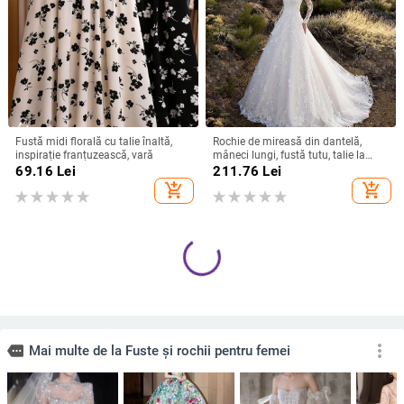
Fustă midi florală cu talie înaltă,
Rochie de mireasă din dantelă,
inspirație franțuzească, vară
mâneci lungi, fustă tutu, talie la
mijloc, rochie lungă
69.16
Lei
211.76
Lei
add_shopping_cart
add_shopping_cart