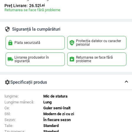
Lei
Preț Livrare:
26.52
Returnarea se face fără probleme
security
Siguranță la cumpărături
Protecția datelor cu caracter
lock
policy
Plata securizată
personal
Livrarea produselor în
Returnarea se face fără
local_shipping
assignment_return
siguranță
probleme
settings
Specificații produs
lungime:
Mic de statura
Lungime mânecă:
Lung
Ce:
Guler semi-înalt
Stil:
Modern de zi cu zi
Sezon:
În fiecare sezon
Talie:
Standard
Tip maneca:
Standard