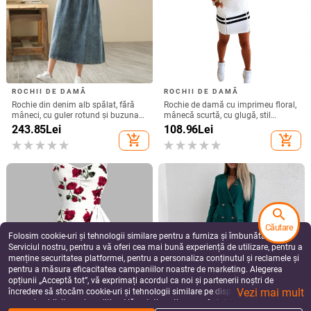
2026, lungime 113 cm, poliester
occidental, tiv neregulat, mâneci
727.92
Lei
206.91
Lei
>95%
3/4
add_shopping_cart
add_shopping_cart
Rochie de seară cu un umăr, croială
Rochie midi în linie A, imprimeu
în A, mâneci lungi, fustă lungă, talie
floral mic, decolteu în V, mâneci
search
înaltă
scurte.
1,041.30
Lei
85.08 - 118.29
Lei
Căutare
add_shopping_cart
add_shopping_cart
Folosim cookie-uri și tehnologii similare pentru a furniza și îmbunătăți
Serviciul nostru, pentru a vă oferi cea mai bună experiență de utilizare, pentru a
menține securitatea platformei, pentru a personaliza conținutul și reclamele și
pentru a măsura eficacitatea campaniilor noastre de marketing. Alegerea
opțiunii „Acceptă tot”, vă exprimați acordul ca noi și partenerii noștri de
Vezi mai mult
încredere să stocăm cookie-uri și tehnologii similare pe dispozitivul dvs. în
scopuri publicitare și analitice. Vă puteți gestiona preferințele în orice moment