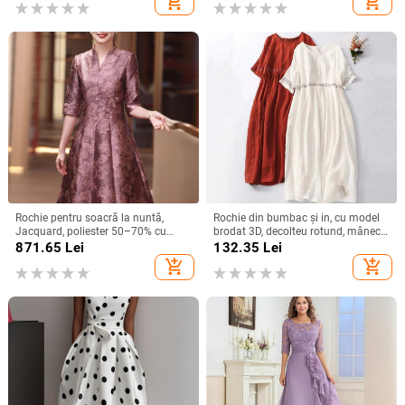
add_shopping_cart
add_shopping_cart
elegantă de calitate la modă
Rochie pentru soacră la nuntă,
Rochie din bumbac și in, cu model
Jacquard, poliester 50–70% cu
brodat 3D, decolteu rotund, mâneci
spandex <30%, lungime midi,
scurte, talie lejeră, croială în linie A,
871.65
Lei
132.35
Lei
primăvara 2025, stil socialite
lungă.
add_shopping_cart
add_shopping_cart