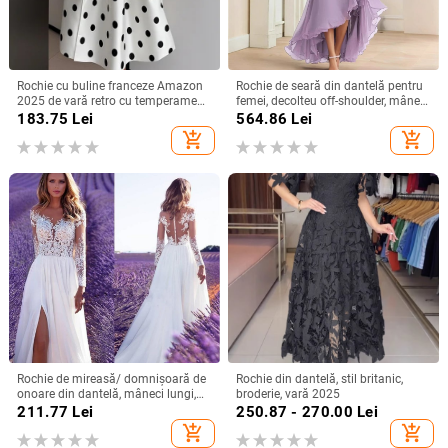
Rochie cu buline franceze Amazon
Rochie de seară din dantelă pentru
2025 de vară retro cu temperament
femei, decolteu off-shoulder, mâneci
nou, talie subțire, fustă pentru femei
scurte, croială în A, talie înaltă,
183.75
Lei
564.86
Lei
Lungă pentru petreceri
add_shopping_cart
add_shopping_cart
Rochie de mireasă/ domnișoară de
Rochie din dantelă, stil britanic,
onoare din dantelă, mâneci lungi,
broderie, vară 2025
decolteu adânc în V, despicare, tren
211.77
Lei
250.87 - 270.00
Lei
mic, 95% poliester
add_shopping_cart
add_shopping_cart