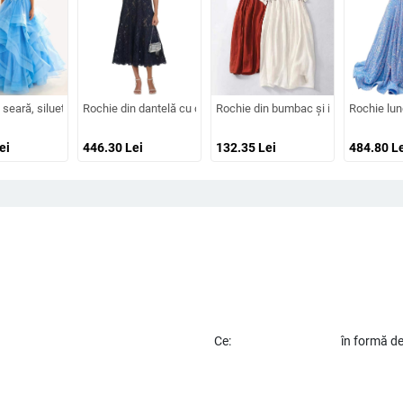
înaltă, croială prințesă, tren lung
oare din dantelă, mâneci lungi, decolteu adânc în V, despicare, tren mic, 95% p
seară, siluetă în formă de A, bretele subțiri tip spaghetti, fără mâneci, fustă lungă
Rochie din dantelă cu decolteu decorat cu diamante, croială în A
Rochie din bumbac și in, cu model brod
Rochie lung
ei
446.30
Lei
132.35
Lei
484.80
Le
Ce:
în formă d