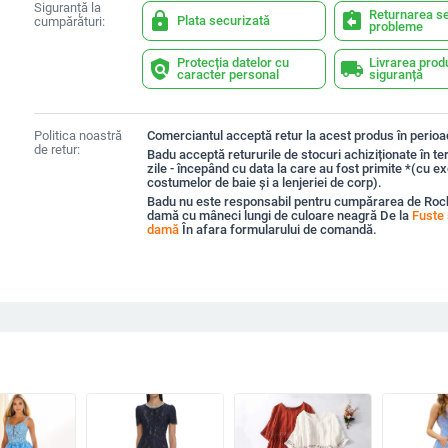
Siguranță la
Returnarea se
lock
assignment_return
Plata securizată
cumpărături:
probleme
Protecția datelor cu
Livrarea prod
policy
local_shipping
caracter personal
siguranță
Politica noastră
Comerciantul acceptă retur la acest produs în perioad
de retur:
Badu acceptă retururile de stocuri achiziționate în t
zile - începând cu data la care au fost primite *(cu e
costumelor de baie și a lenjeriei de corp).
Badu nu este responsabil pentru cumpărarea de Roc
damă cu mâneci lungi de culoare neagră De la
Fuste 
damă
În afara formularului de comandă.