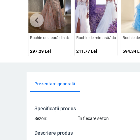
chevron_left
Rochie de seară din dantelă cu decolteu în V, mâneci lungi, talie 
Rochie de mireasă/ domnișoară de on
Rochie de 
297.29
Lei
211.77
Lei
594.34
L
Prezentare generală
Specificații produs
Sezon:
În fiecare sezon
Descriere produs