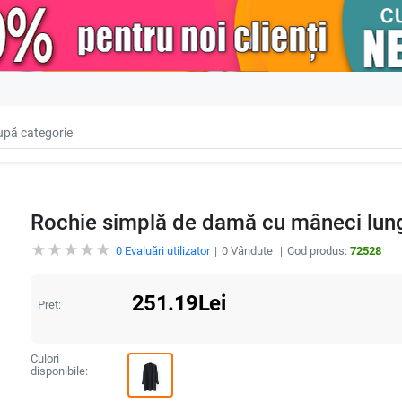
Rochie simplă de damă cu mâneci lung
0
Evaluări utilizator
0
Vândute
Cod produs:
72528
251.19
Lei
Preț:
Culori
disponibile: