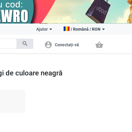
Ajutor
/
Română
/
RON
search
account_circle
shopping_basket
Conectați-vă
i de culoare neagră