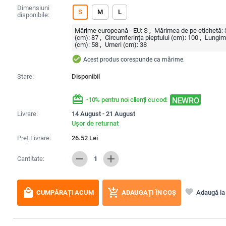
Dimensiuni
S
M
L
disponibile:
Mărime europeană - EU:
S
Mărimea de pe etichetă:
(cm):
87
Circumferința pieptului (cm):
100
Lungim
(cm):
58
Umeri (cm):
38
check_circle
Acest produs corespunde ca mărime.
Stare:
Disponibil
redeem
NEWRO
-10% pentru noi clienți cu cod:
Livrare:
14 August - 21 August
Ușor de returnat
Preț Livrare:
26.52
Lei
remove
add
Cantitate:
1
local_mall
add_shopping_cart
favorite
Adaugă la 
CUMPĂRAȚI ACUM
ADAUGAȚI ÎN COȘ