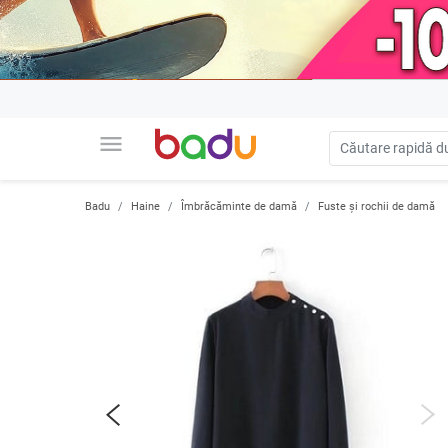
menu
Badu
Haine
Îmbrăcăminte de damă
Fuste și rochii de damă