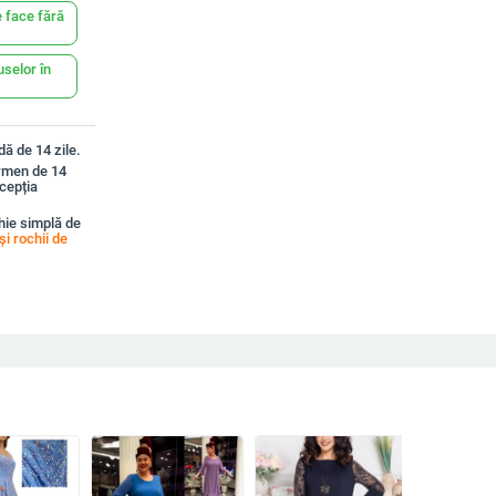
 face fără
uselor în
ă de 14 zile.
ermen de 14
xcepția
hie simplă de
și rochii de