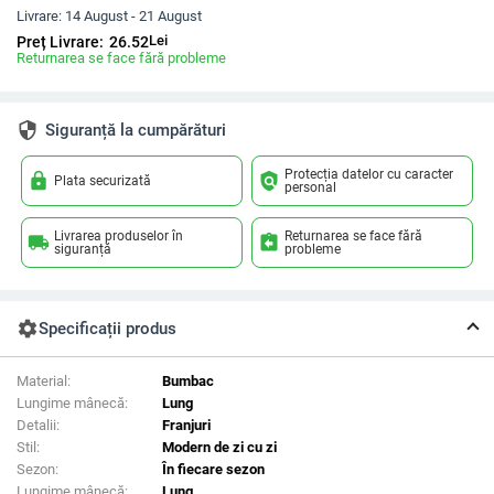
Livrare:
14 August - 21 August
Lei
Preț Livrare:
26.52
Returnarea se face fără probleme
security
Siguranță la cumpărături
Protecția datelor cu caracter
lock
policy
Plata securizată
personal
Livrarea produselor în
Returnarea se face fără
local_shipping
assignment_return
siguranță
probleme
settings
Specificații produs
Material:
Bumbac
Lungime mânecă:
Lung
Detalii:
Franjuri
Stil:
Modern de zi cu zi
Sezon:
În fiecare sezon
Lungime mânecă:
Lung