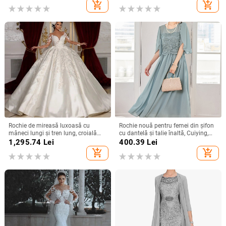
poliester 95%+
add_shopping_cart
add_shopping_cart
Rochie de mireasă luxoasă cu
Rochie nouă pentru femei din șifon
mâneci lungi și tren lung, croială
cu dantelă și talie înaltă, Cuiying,
slim, talie înaltă
Cuiying, rochie lungă elegantă cu
1,295.74
Lei
400.39
Lei
mâneci volante 88336
add_shopping_cart
add_shopping_cart