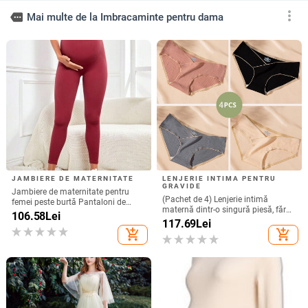
JAMBIERE DE MATERNITATE
LENJERIE INTIMA PENTRU
GRAVIDE
Jambiere de maternitate pentru
(Pachet de 4) Lenjerie intimă
femei peste burtă Pantaloni de
maternă dintr-o singură piesă, fără
yoga pentru sarcină Uzură activă
106.58
Lei
cusături, din bumbac pur,
117.69
Lei
Jambiere de antrenament
confortabilă și cu susținere bună
add_shopping_cart
add_shopping_cart
pentru sarcina timpurie, mijlocie și
târzie și perioada postpartum