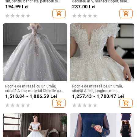
slit, pentru banchete, petreceri și
decolteu în V, mâneci clopot, talie
evenimente formale
înaltă, imprimeu geometric,
194.99
Lei
237.00
Lei
poliester
add_shopping_cart
add_shopping_cart
Rochie de mireasă cu un umăr,
Rochie de mireasă pe un umăr,
croială A-line, material Chenille cu
siluetă A-line, lungime mini,
Spandex, talie înaltă
țesătură chenille cu spandex,
1,518.84 - 1,806.59
Lei
1,257.43 - 1,700.47
Lei
primăvara 2024
add_shopping_cart
add_shopping_cart