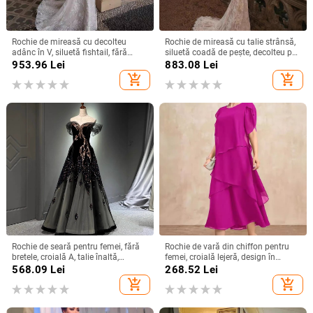
Rochie de mireasă cu decolteu
Rochie de mireasă cu talie strânsă,
adânc în V, siluetă fishtail, fără
siluetă coadă de pește, decolteu pe
spate, mâneci lungi, fustă lungă
un umăr, mâneci lungi, fustă lungă,
953.96
Lei
883.08
Lei
poliester
add_shopping_cart
add_shopping_cart
Rochie de seară pentru femei, fără
Rochie de vară din chiffon pentru
bretele, croială A, talie înaltă,
femei, croială lejeră, design în
mâneci 3/4, fustă lungă
straturi, guler rotund, mâneci clopot,
568.09
Lei
268.52
Lei
lungă, siluetă în stil tort
add_shopping_cart
add_shopping_cart