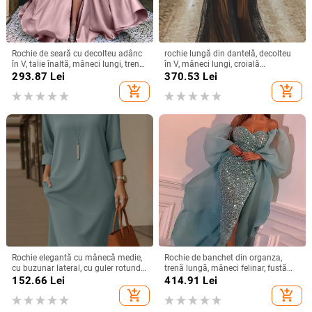
Rochie de seară cu decolteu adânc
rochie lungă din dantelă, decolteu
în V, talie înaltă, mâneci lungi, tren
în V, mâneci lungi, croială
mic, fustă lungă
neregulată, stil vintage-retro,
293.87
Lei
370.53
Lei
amestec nylon-poliester
add_shopping_cart
add_shopping_cart
Rochie elegantă cu mânecă medie,
Rochie de banchet din organza,
cu buzunar lateral, cu guler rotund,
trenă lungă, mâneci felinar, fustă
versatilă, de culoare solidă, din
lungă — Primăvara 2024
152.66
Lei
414.91
Lei
Europa și America, 2025
add_shopping_cart
add_shopping_cart