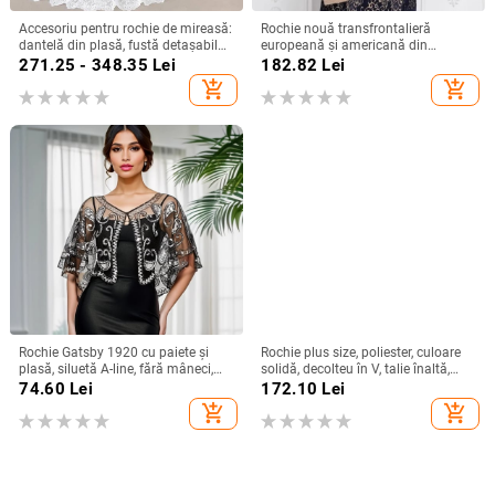
Accesoriu pentru rochie de mireasă:
Rochie nouă transfrontalieră
dantelă din plasă, fustă detașabilă
europeană și americană din
cu tren lung, fără mâneci, talie
dantelă, cu guler rotund, subțire,
271.25 - 348.35
Lei
182.82
Lei
înaltă
rochie
add_shopping_cart
add_shopping_cart
Rochie Gatsby 1920 cu paiete și
Rochie plus size, poliester, culoare
plasă, siluetă A-line, fără mâneci,
solidă, decolteu în V, talie înaltă,
decolteu adânc în V, cu mărgele.
croială A-line, lungime medie,
74.60
Lei
172.10
Lei
primăvara 2025
add_shopping_cart
add_shopping_cart