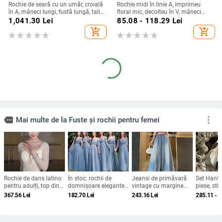
Rochie de seară cu un umăr, croială
Rochie midi în linie A, imprimeu
în A, mâneci lungi, fustă lungă, talie
floral mic, decolteu în V, mâneci
înaltă
scurte.
1,041.30
Lei
85.08 - 118.29
Lei
add_shopping_cart
add_shopping_cart
more_vert
more
Mai multe de la Fuste și rochii pentru femei
Rochie de dans latino
În stoc: rochii de
Jeansi de primăvară
Set Hanfu 
pentru adulți, top din
domnișoare elegante,
vintage cu margine
piese, sti
dantelă și fustă cu
stil nou 2026, lungi,
rulată, croială dreaptă
brocard a
367.56
Lei
182.70
Lei
243.16
Lei
285.11 - 
ciucuri, nylon 95%+,
croială slim, pentru
pentru femei, stil
jacquard,
textură creponată,
petreceri, absolvire și
american, croială
și fustă c
toamnă 2024
cor, pentru femei
lejeră, wide-leg
more_vert
more
Mai multe de la Imbracaminte pentru dama