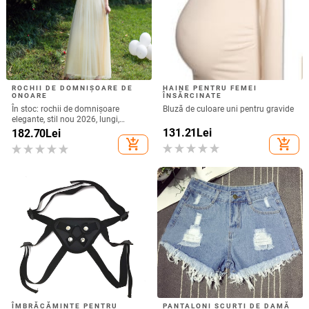
ROCHII DE DOMNIȘOARE DE
HAINE PENTRU FEMEI
ONOARE
ÎNSĂRCINATE
În stoc: rochii de domnișoare
Bluză de culoare uni pentru gravide
elegante, stil nou 2026, lungi,
croială slim, pentru petreceri,
131.21
Lei
182.70
Lei
absolvire și cor, pentru femei
add_shopping_cart
add_shopping_cart
ÎMBRĂCĂMINTE PENTRU
PANTALONI SCURȚI DE DAMĂ
FEMEI
Blugi scurti moderni de dama cu
Wear Pants | Fei Wenli | Pentru
motive rupte in diferite culori
adulți | Etichetă privată licențiată |
142.05
Lei
Fără import
44.76
Lei
add_shopping_cart
add_shopping_cart