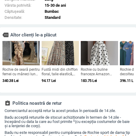
Vârsta potrivită:
15-30 de ani
Căptuşeală:
Bumbac
Densitate:
Standard
more
Altor clienți le-a plăcut
Rochie de seară pentru
Fustă midi din chiffon
Rochie cu buline
Rochie de
femei cu mâneci lungi,
floral, talie elastică,
franceze Amazon
decolteu 
talie înaltă, fustă
croială A-line, plus
2025 de vară retro cu
mâneci cl
340.38
Lei
94.17
Lei
183.75
Lei
396.11
Le
lungă, țesătură spray
size, siluetă drapată
temperament nou,
appliqué 
metalică, poliester
talie subțire, fustă
paiete, cr
95%+
pentru femei
line
assignment_return
Politica noastră de retur
Comerciantul acceptă retur la acest produs în perioadă de 14 zile.
Badu acceptă retururile de stocuri achiziționate în termen de 14 zile -
începând cu data la care au fost primite *(cu excepția costumelor de baie
și a lenjeriei de corp).
Badu nu este responsabil pentru cumpărarea de Rochie sport de dama tip