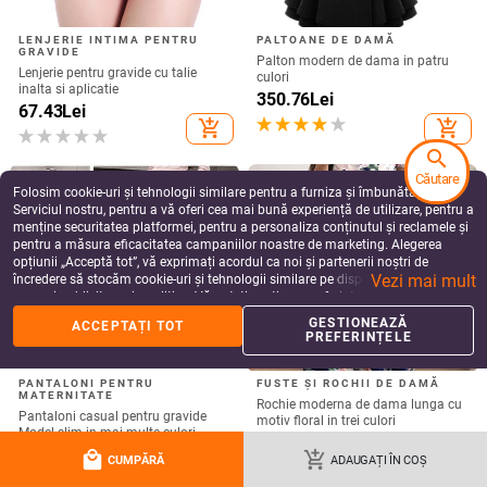
67.43
Lei
add_shopping_cart
add_shopping_cart
search
Căutare
Folosim cookie-uri și tehnologii similare pentru a furniza și îmbunătăți
Serviciul nostru, pentru a vă oferi cea mai bună experiență de utilizare, pentru a
menține securitatea platformei, pentru a personaliza conținutul și reclamele și
pentru a măsura eficacitatea campaniilor noastre de marketing. Alegerea
opțiunii „Acceptă tot”, vă exprimați acordul ca noi și partenerii noștri de
PANTALONI PENTRU
FUSTE ȘI ROCHII DE DAMĂ
Vezi mai mult
încredere să stocăm cookie-uri și tehnologii similare pe dispozitivul dvs. în
MATERNITATE
Rochie moderna de dama lunga cu
scopuri publicitare și analitice. Vă puteți gestiona preferințele în orice moment
Pantaloni casual pentru gravide
motiv floral in trei culori
făcând clic pe „Gestionează preferințele”. Pentru mai multe informații, vă
GESTIONEAZĂ
Model slim in mai multe culori
ACCEPTAȚI TOT
117.99
Lei
rugăm să consultați
Politica noastră de confidențialitate
.
PREFERINȚELE
128.97
Lei
add_shopping_cart
add_shopping_cart
local_mall
add_shopping_cart
CUMPĂRĂ
ADAUGAȚI ÎN COȘ