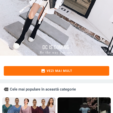
image
VEZI MAI MULT
more
Cele mai populare în această categorie