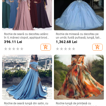
Rochie de seară cu decolteu adânc
Rochie de mireasă cu decolteu pe
în V, mâneci clopot, appliqué brodat
un umăr, fustă pufoasă, lungă, talie
cu paiete, croială lungă A-line
înaltă, material poliester
396.11
Lei
1,362.68
Lei
add_shopping_cart
add_shopping_cart
Rochie de seară lungă din satin, cu
Rochie lungă de prințesă cu