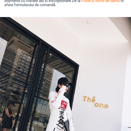
boyfriend cu cravate alb si inscriptionare De la
Fuste și rochii de damă
În
afara formularului de comandă.