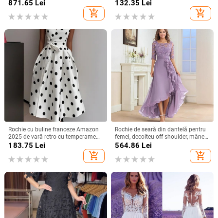
spandex <30%, lungime midi,
scurte, talie lejeră, croială în linie A,
871.65
Lei
132.35
Lei
primăvara 2025, stil socialite
lungă.
add_shopping_cart
add_shopping_cart
Rochie cu buline franceze Amazon
Rochie de seară din dantelă pentru
2025 de vară retro cu temperament
femei, decolteu off-shoulder, mâneci
nou, talie subțire, fustă pentru femei
scurte, croială în A, talie înaltă,
183.75
Lei
564.86
Lei
Lungă pentru petreceri
add_shopping_cart
add_shopping_cart