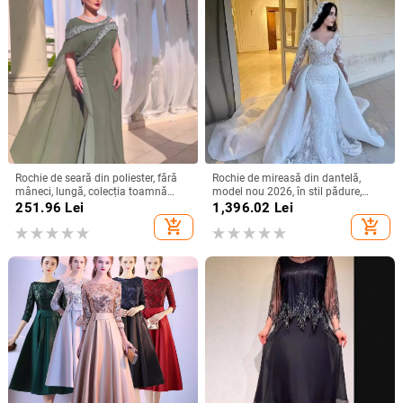
Rochie de seară din poliester, fără
Rochie de mireasă din dantelă,
mâneci, lungă, colecția toamnă
model nou 2026, în stil pădure,
2024
mâneci lungi, siluetă sirenă
251.96
Lei
1,396.02
Lei
add_shopping_cart
add_shopping_cart