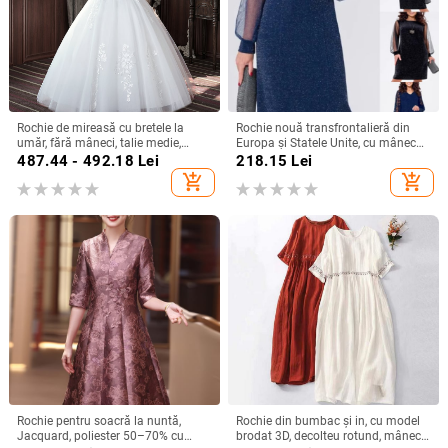
Rochie de mireasă cu bretele la
Rochie nouă transfrontalieră din
umăr, fără mâneci, talie medie,
Europa și Statele Unite, cu mânecă
fustă tutu, mătase Mulberry și
lungă, plasă, cusături argintii, cu
487.44 - 492.18
Lei
218.15
Lei
bumbac
guler rotund, industrie grea, fustă
add_shopping_cart
add_shopping_cart
elegantă de calitate la modă
Rochie pentru soacră la nuntă,
Rochie din bumbac și in, cu model
Jacquard, poliester 50–70% cu
brodat 3D, decolteu rotund, mâneci