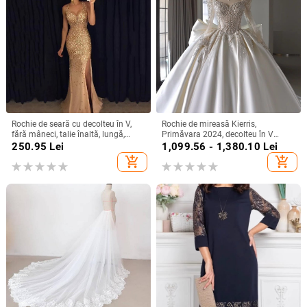
Rochie de seară cu decolteu în V,
Rochie de mireasă Kierris,
fără mâneci, talie înaltă, lungă,
Primăvara 2024, decolteu în V
fustă în croi leagăn, poliester,
adânc, mâneci lungi, siluetă de
250.95
Lei
1,099.56 - 1,380.10
Lei
fermoar
prințesă, fustă lungă, amestec de
add_shopping_cart
add_shopping_cart
fibre de poliester