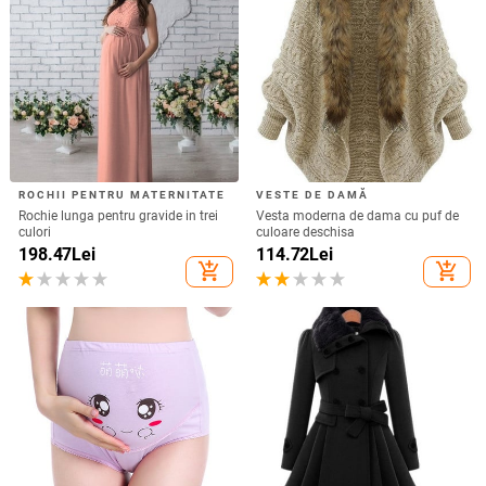
ROCHII PENTRU MATERNITATE
VESTE DE DAMĂ
Rochie lunga pentru gravide in trei
Vesta moderna de dama cu puf de
culori
culoare deschisa
198.47
Lei
114.72
Lei
add_shopping_cart
add_shopping_cart
LENJERIE INTIMA PENTRU
PALTOANE DE DAMĂ
GRAVIDE
Palton modern de dama in patru
Lenjerie pentru gravide cu talie
culori
inalta si aplicatie
350.76
Lei