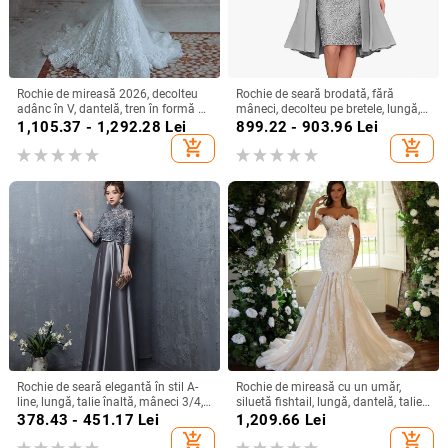
Rochie de mireasă 2026, decolteu
Rochie de seară brodată, fără
adânc în V, dantelă, tren în formă de
mâneci, decolteu pe bretele, lungă,
coadă de pește, stil european-
siluetă la talia medie
1,105.37 - 1,292.28
Lei
899.22 - 903.96
Lei
american
add_shopping_cart
add_shopping_cart
Rochie de seară elegantă în stil A-
Rochie de mireasă cu un umăr,
line, lungă, talie înaltă, mâneci 3/4,
siluetă fishtail, lungă, dantelă, talie
material poliester
înaltă, mâneci 3/4
378.43 - 451.17
Lei
1,209.66
Lei
add_shopping_cart
add_shopping_cart