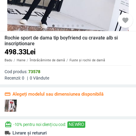
favorite
Rochie sport de dama tip boyfriend cu cravate alb si
inscriptionare
498.33
Lei
Badu
Haine
Îmbrăcăminte de damă
Fuste și rochii de damă
Cod produs:
73578
Recenzii:
0
|
0
Vândute
straighten
Alegeți modelul sau dimensiunea disponibilă
redeem
NEWRO
-10% pentru noi clienți cu cod:
local_shipping
Livrare și retururi