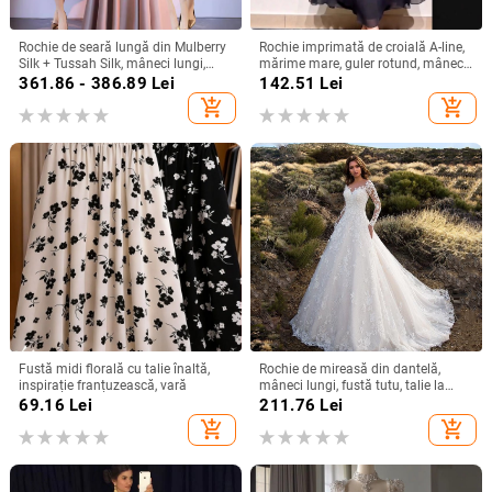
Rochie de seară lungă din Mulberry
Rochie imprimată de croială A-line,
Silk + Tussah Silk, mâneci lungi,
mărime mare, guler rotund, mâneci
croială lungă, potrivită pentru
clopot, toamnă 2025, stil european-
361.86 - 386.89
Lei
142.51
Lei
banchet și gală, primăvara 2025
american
add_shopping_cart
add_shopping_cart
Fustă midi florală cu talie înaltă,
Rochie de mireasă din dantelă,
inspirație franțuzească, vară
mâneci lungi, fustă tutu, talie la
mijloc, rochie lungă
69.16
Lei
211.76
Lei
add_shopping_cart
add_shopping_cart