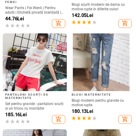
PANTALONI SCURȚI DE
BLUGI MATERNITATE
MATERNITATE
Blugi moderni pentru gravide cu
Set pentru gravide - pantaloni scurți
motive rupte
și un tricou cu inscripție
180.13
Lei
185.16
Lei
add_shopping_cart
add_shopping_cart