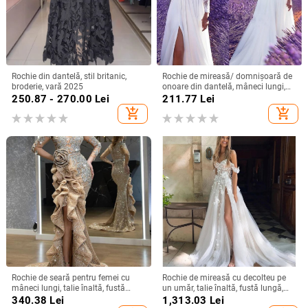
Rochie din dantelă, stil britanic,
Rochie de mireasă/ domnișoară de
broderie, vară 2025
onoare din dantelă, mâneci lungi,
decolteu adânc în V, despicare, tren
250.87 - 270.00
Lei
211.77
Lei
mic, 95% poliester
add_shopping_cart
add_shopping_cart
Rochie de seară pentru femei cu
Rochie de mireasă cu decolteu pe
mâneci lungi, talie înaltă, fustă
un umăr, talie înaltă, fustă lungă,
lungă, țesătură spray metalică,
poliester
340.38
Lei
1,313.03
Lei