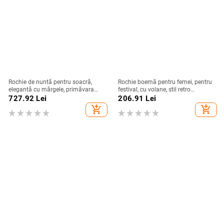
Rochie de nuntă pentru soacră,
Rochie boemă pentru femei, pentru
elegantă cu mărgele, primăvara
festival, cu volane, stil retro
2026, lungime 113 cm, poliester
occidental, tiv neregulat, mâneci
727.92
Lei
206.91
Lei
>95%
3/4
add_shopping_cart
add_shopping_cart