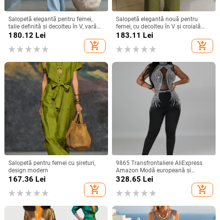
Salopetă elegantă pentru femei,
Salopetă elegantă nouă pentru
talie definită și decolteu în V, vară
femei, cu decolteu în V și croială
2026, amestec Tencel
lată, în stil european și american,
180.12
Lei
183.11
Lei
care strânge talia
add_shopping_cart
add_shopping_cart
Salopetă pentru femei cu șireturi,
9865 Transfrontaliere AliExpress
design modern
Amazon Modă europeană și
americană pentru femei, culoare
167.36
Lei
328.65
Lei
solidă, plasă cu stras, pantaloni
add_shopping_cart
add_shopping_cart
fără mâneci