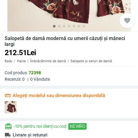
favorite
Salopetă de damă modernă cu umerii căzuți și mâneci
largi
212.51
Lei
Badu
Haine
Îmbrăcăminte de damă
Salopete și seturi de damă
Cod produs:
72398
Recenzii:
0
|
0
Vândute
straighten
Alegeți modelul sau dimensiunea disponibilă
redeem
NEWRO
-10% pentru noi clienți cu cod:
local_shipping
Livrare și retururi