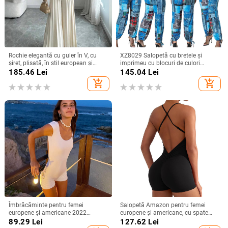
Rochie elegantă cu guler în V, cu
XZ8029 Salopetă cu bretele și
șiret, plisată, în stil european și
imprimeu cu blocuri de culori
american, 2025, cu model francez
pentru femei europene și
185.46
Lei
145.04
Lei
transfrontalier, de culoare solidă, cu
americane, cu mânecă scurtă și
add_shopping_cart
add_shopping_cart
guler în V și talie înaltă
fermoar
Îmbrăcăminte pentru femei
Salopetă Amazon pentru femei
europene și americane 2022
europene și americane, cu spate
primăvara și vara nouă, fără
fără sling, sexy, slim, pentru yoga,
89.29
Lei
127.62
Lei
mâneci, cu spate larg, salopetă
2024, primăvară și vară, nouă