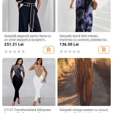
Salopetă elegantă pentru femei cu
Salopetă damă fără mâneci,
un umăr dezgolit și dungile în
imprimeu cu contrast, poliester, talie
contrast, din poliester, talie înaltă,
lejeră, pantaloni cropți drepți,
251.21
Lei
136.50
Lei
pantaloni largi
toamnă 2024
add_shopping_cart
add_shopping_cart
C7137 Transfrontalieră AliExpress
Salopetă vintage western cu ciucuri,