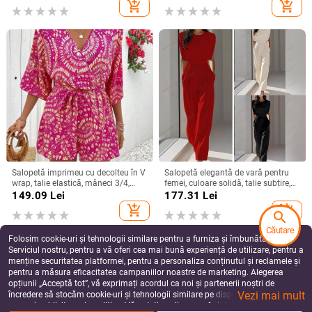
add_shopping_cart
add_shopping_cart
scurtă, cămașă versatilă, slim, cu
fund scurt
Salopetă imprimeu cu decolteu în V
Salopetă elegantă de vară pentru
wrap, talie elastică, mâneci 3/4,
femei, culoare solidă, talie subțire,
poliester
pentru comerț exterior
149.09
Lei
177.31
Lei
transfrontalier, europene și
add_shopping_cart
add_shopping_cart
search
americane, elegantă, nouă
Căutare
Folosim cookie-uri și tehnologii similare pentru a furniza și îmbunătăți
Serviciul nostru, pentru a vă oferi cea mai bună experiență de utilizare, pentru a
menține securitatea platformei, pentru a personaliza conținutul și reclamele și
pentru a măsura eficacitatea campaniilor noastre de marketing. Alegerea
opțiunii „Acceptă tot”, vă exprimați acordul ca noi și partenerii noștri de
Vezi mai mult
încredere să stocăm cookie-uri și tehnologii similare pe dispozitivul dvs. în
scopuri publicitare și analitice. Vă puteți gestiona preferințele în orice moment