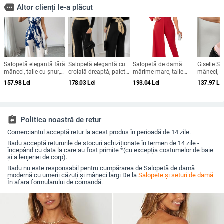
more
Altor clienți le-a plăcut
Salopetă elegantă fără
Salopetă elegantă cu
Salopetă de damă
Giselle Sa
mâneci, talie cu șnur,
croială dreaptă, paiete
mărime mare, talie
mâneci, ta
croială dreptă,
pe panouri, decolteu
înaltă, croială mulată
lungime 3
157.98
Lei
178.03
Lei
193.04
Lei
137.97
Le
poliester, stil urban
pătrat, talie reglabilă
și paiete, disponibilă
pantalonil
elegant, primăvară-
cu spandex
vară 2025
hipster
assignment_return
Politica noastră de retur
Comerciantul acceptă retur la acest produs în perioadă de 14 zile.
Badu acceptă retururile de stocuri achiziționate în termen de 14 zile -
începând cu data la care au fost primite *(cu excepția costumelor de baie
și a lenjeriei de corp).
Badu nu este responsabil pentru cumpărarea de Salopetă de damă
modernă cu umerii căzuți și mâneci largi De la
Salopete și seturi de damă
În afara formularului de comandă.