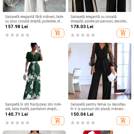
Salopetă elegantă fără mâneci, talie
Salopetă elegantă cu croială
cu șnur, croială dreptă, poliester, stil
dreaptă, paiete pe panouri, decolteu
urban elegant, primăvară-vară 2025
pătrat, talie reglabilă
157.98
Lei
178.03
Lei
add_shopping_cart
add_shopping_cart
Salopetă în stil franțuzesc din milk-
Salopetă pentru femei cu decolteu
silk, talie înaltă, pantaloni drepți,
în V și panouri din plasă, mâneci
mâneci 3/4, cod XZFSS0230,
lungi, croială dreaptă elegantă
140.71
Lei
150.04
Lei
Primăvara 2026
add_shopping_cart
add_shopping_cart