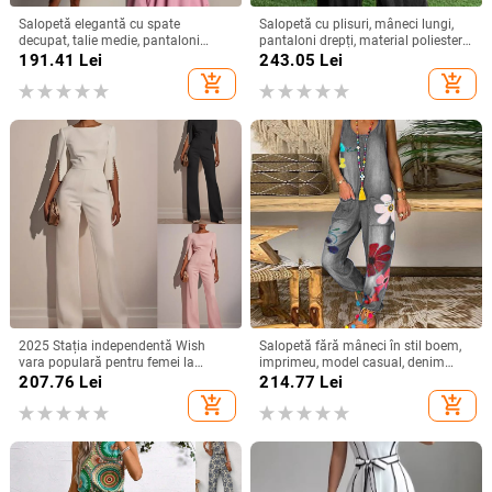
Salopetă elegantă cu spate
Salopetă cu plisuri, mâneci lungi,
decupat, talie medie, pantaloni
pantaloni drepți, material poliester-
lungime 3/4 și mâneci cu volane
spandex, stil street hipster,
191.41
Lei
243.05
Lei
Primăvara 2025
add_shopping_cart
add_shopping_cart
2025 Stația independentă Wish
Salopetă fără mâneci în stil boem,
vara populară pentru femei la
imprimeu, model casual, denim
modă cu mărgele decorațiuni
subțire, amestec bumbac-poliester,
207.76
Lei
214.77
Lei
elegante salopetă/haine slim
talie medie, croială dreaptă
add_shopping_cart
add_shopping_cart
elegantă