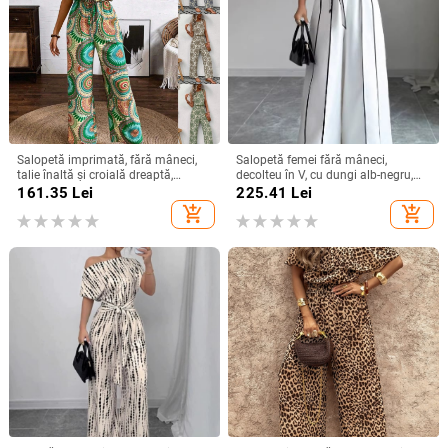
Salopetă imprimată, fără mâneci,
Salopetă femei fără mâneci,
talie înaltă și croială dreaptă,
decolteu în V, cu dungi alb-negru,
poliester, primăvara 2024
stil franțuzesc, croială largă
161.35
Lei
225.41
Lei
add_shopping_cart
add_shopping_cart