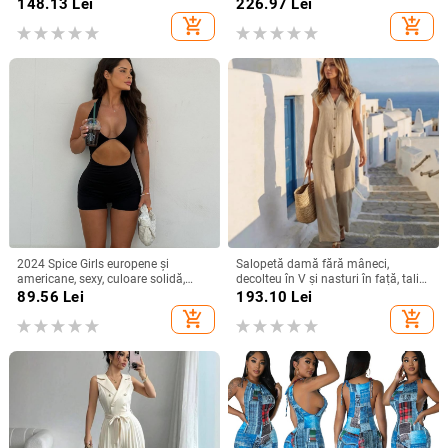
V, sexy, cu gol, slim fit, din dantelă,
mâneci trei sferturi, croială dreaptă
148.13
Lei
226.97
Lei
2024, de la Amazon, Europa și
add_shopping_cart
add_shopping_cart
America
2024 Spice Girls europene și
Salopetă damă fără mâneci,
americane, sexy, culoare solidă,
decolteu în V și nasturi în față, talie
spate fără spate, pantaloni scurți cu
înaltă, stil de vară
89.56
Lei
193.10
Lei
buric gol, sport, casual, haine
add_shopping_cart
add_shopping_cart
Jompon