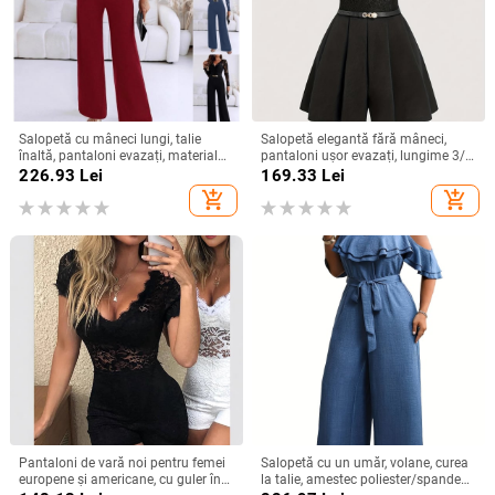
Salopetă cu mâneci lungi, talie
Salopetă elegantă fără mâneci,
înaltă, pantaloni evazați, material
pantaloni ușor evazați, lungime 3/4,
poliester, detalii în stil colaj
poliester 95%+, Primăvara 2025
226.93
Lei
169.33
Lei
add_shopping_cart
add_shopping_cart
Pantaloni de vară noi pentru femei
Salopetă cu un umăr, volane, curea
europene și americane, cu guler în
la talie, amestec poliester/spandex,