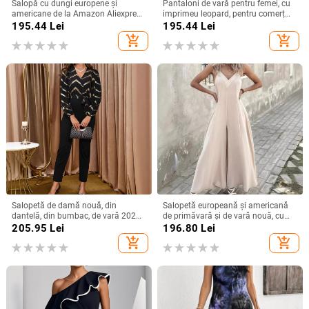
Salopă cu dungi europene și
Pantaloni de vară pentru femei, cu
americane de la Amazon Aliexpress
imprimeu leopard, pentru comerț
2025, stil de vacanță de vară, cu
exterior transfrontalier, europene și
195.44
Lei
195.44
Lei
umăr gol, cu cravată, sală lungă cu
americane 2025 Amazon
add_shopping_cart
add_shopping_cart
picior larg
Salopetă de damă nouă, din
Salopetă europeană și americană
dantelă, din bumbac, de vară 2025,
de primăvară și de vară nouă, cu
din Europa și America, de pe
bretele transfrontaliere, decolteu în
205.95
Lei
196.80
Lei
Amazon, cea mai bine vândută din
V, confortabilă, talie strânsă,
add_shopping_cart
add_shopping_cart
Europa și America.
dreaptă, minimalistă