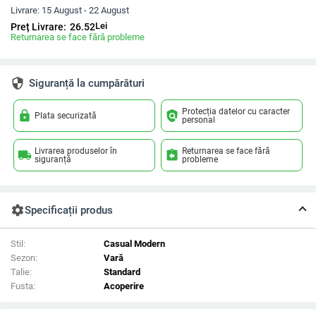
Livrare:
15 August - 22 August
Lei
Preț Livrare:
26.52
Returnarea se face fără probleme
security
Siguranță la cumpărături
Protecția datelor cu caracter
lock
policy
Plata securizată
personal
Livrarea produselor în
Returnarea se face fără
local_shipping
assignment_return
siguranță
probleme
settings
Specificații produs
Stil:
Casual Modern
Sezon:
Vară
Talie:
Standard
Fusta:
Acoperire