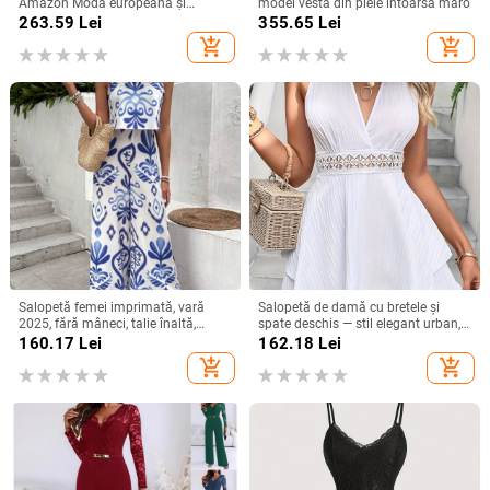
Amazon Modă europeană și
model vestă din piele întoarsă maro
americană pentru femei, slim-fit,
263.59
Lei
355.65
Lei
plasă, stras, pantaloni cu mânecă
add_shopping_cart
add_shopping_cart
lungă
Salopetă femei imprimată, vară
Salopetă de damă cu bretele și
2025, fără mâneci, talie înaltă,
spate deschis — stil elegant urban,
pantaloni largi
poliester, talie elastică, lungime trei
160.17
Lei
162.18
Lei
sferturi, fără mâneci
add_shopping_cart
add_shopping_cart