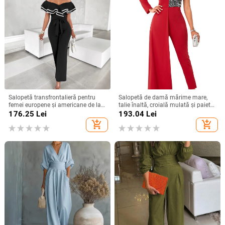
Salopetă transfrontalieră pentru
Salopetă de damă mărime mare,
femei europene și americane de la
talie înaltă, croială mulată și paiete,
Amazon, cu noul temperament, cu
disponibilă
176.25
Lei
193.04
Lei
pantaloni largi la modă
add_shopping_cart
add_shopping_cart