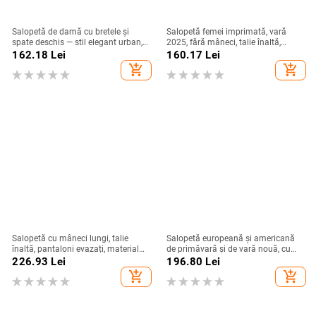
Salopetă de damă cu bretele și
Salopetă femei imprimată, vară
spate deschis — stil elegant urban,
2025, fără mâneci, talie înaltă,
poliester, talie elastică, lungime trei
pantaloni largi
162.18
Lei
160.17
Lei
sferturi, fără mâneci
add_shopping_cart
add_shopping_cart
Salopetă cu mâneci lungi, talie
Salopetă europeană și americană
înaltă, pantaloni evazați, material
de primăvară și de vară nouă, cu
poliester, detalii în stil colaj
bretele transfrontaliere, decolteu în
226.93
Lei
196.80
Lei
V, confortabilă, talie strânsă,
add_shopping_cart
add_shopping_cart
dreaptă, minimalistă