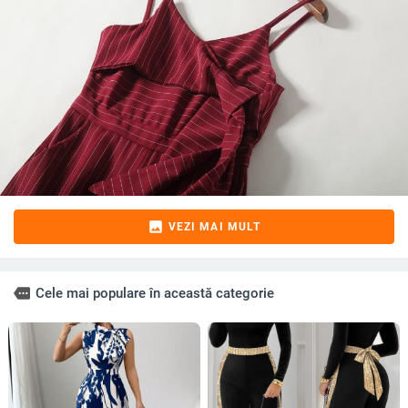
image
VEZI MAI MULT
more
Cele mai populare în această categorie