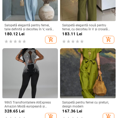
Salopetă elegantă pentru femei,
Salopetă elegantă nouă pentru
talie definită și decolteu în V, vară
femei, cu decolteu în V și croială
2026, amestec Tencel
lată, în stil european și american,
180.12
Lei
183.11
Lei
care strânge talia
add_shopping_cart
add_shopping_cart
9865 Transfrontaliere AliExpress
Salopetă pentru femei cu șireturi,
Amazon Modă europeană și
design modern
americană pentru femei, culoare
328.65
Lei
167.36
Lei
solidă, plasă cu stras, pantaloni
add_shopping_cart
add_shopping_cart