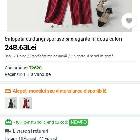
favorite
Salopeta cu dungi sportive si elegante in doua culori
248.63
Lei
Badu
Haine
Îmbrăcăminte de damă
Salopete și seturi de damă
Cod produs:
72620
Recenzii:
0
|
0
Vândute
straighten
Alegeți modelul sau dimensiunea disponibilă
redeem
NEWRO
-10% pentru noi clienți cu cod:
local_shipping
Livrare și retururi
Livrare:
15 August - 22 August