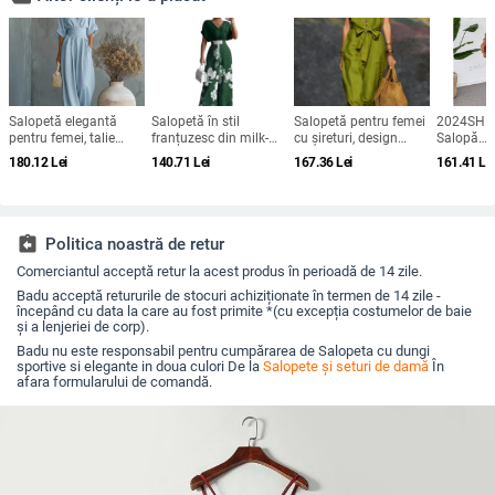
Salopetă elegantă
Salopetă în stil
Salopetă pentru femei
2024SHE
pentru femei, talie
franțuzesc din milk-
cu șireturi, design
Salopă
definită și decolteu în
silk, talie înaltă,
modern
primăvar
180.12
Lei
140.71
Lei
167.36
Lei
161.41
Le
V, vară 2026, amestec
pantaloni drepți,
imprimeu 
Tencel
mâneci 3/4, cod
bretele sub
XZFSS0230,
elastică
Primăvara 2026
assignment_return
Politica noastră de retur
Comerciantul acceptă retur la acest produs în perioadă de 14 zile.
Badu acceptă retururile de stocuri achiziționate în termen de 14 zile -
începând cu data la care au fost primite *(cu excepția costumelor de baie
și a lenjeriei de corp).
Badu nu este responsabil pentru cumpărarea de Salopeta cu dungi
sportive si elegante in doua culori De la
Salopete și seturi de damă
În
afara formularului de comandă.