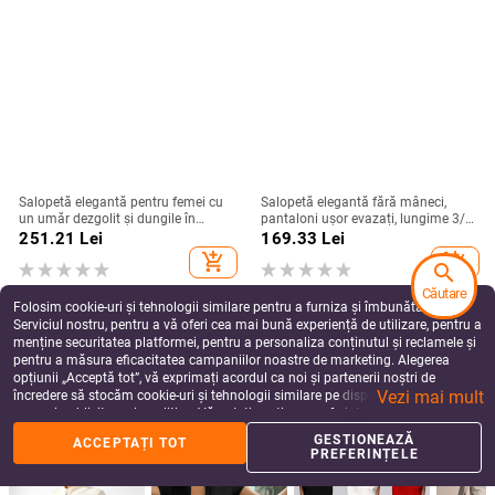
Salopetă elegantă pentru femei cu
Salopetă elegantă fără mâneci,
un umăr dezgolit și dungile în
pantaloni ușor evazați, lungime 3/4,
contrast, din poliester, talie înaltă,
poliester 95%+, Primăvara 2025
251.21
Lei
169.33
Lei
pantaloni largi
add_shopping_cart
add_shopping_cart
search
Căutare
Folosim cookie-uri și tehnologii similare pentru a furniza și îmbunătăți
Serviciul nostru, pentru a vă oferi cea mai bună experiență de utilizare, pentru a
menține securitatea platformei, pentru a personaliza conținutul și reclamele și
pentru a măsura eficacitatea campaniilor noastre de marketing. Alegerea
opțiunii „Acceptă tot”, vă exprimați acordul ca noi și partenerii noștri de
Vezi mai mult
încredere să stocăm cookie-uri și tehnologii similare pe dispozitivul dvs. în
scopuri publicitare și analitice. Vă puteți gestiona preferințele în orice moment
făcând clic pe „Gestionează preferințele”. Pentru mai multe informații, vă
GESTIONEAZĂ
ACCEPTAȚI TOT
rugăm să consultați
Politica noastră de confidențialitate
.
PREFERINȚELE