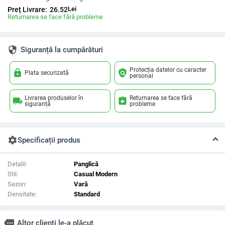
Lei
Preț Livrare:
26.52
Returnarea se face fără probleme
security
Siguranță la cumpărături
Protecția datelor cu caracter
lock
policy
Plata securizată
personal
Livrarea produselor în
Returnarea se face fără
local_shipping
assignment_return
siguranță
probleme
settings
Specificații produs
Detalii:
Panglică
Stil:
Casual Modern
Sezon:
Vară
Densitate:
Standard
more
Altor clienți le-a plăcut