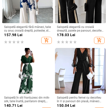
Salopetă elegantă fără mâneci, talie
Salopetă elegantă cu croială
cu șnur, croială dreptă, poliester, stil
dreaptă, paiete pe panouri, decolteu
urban elegant, primăvară-vară 2025
pătrat, talie reglabilă
157.98
Lei
178.03
Lei
add_shopping_cart
add_shopping_cart
Salopetă în stil franțuzesc din milk-
Salopetă pentru femei cu decolteu
silk, talie înaltă, pantaloni drepți,
în V și panouri din plasă, mâneci
mâneci 3/4, cod XZFSS0230,
lungi, croială dreaptă elegantă
140.71
Lei
150.04
Lei