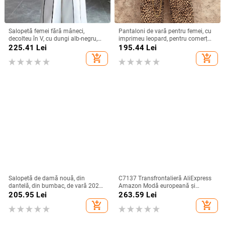
Salopetă femei fără mâneci,
Pantaloni de vară pentru femei, cu
decolteu în V, cu dungi alb-negru,
imprimeu leopard, pentru comerț
stil franțuzesc, croială largă
exterior transfrontalier, europene și
225.41
Lei
195.44
Lei
americane 2025 Amazon
add_shopping_cart
add_shopping_cart
Salopetă de damă nouă, din
C7137 Transfrontalieră AliExpress
dantelă, din bumbac, de vară 2025,
Amazon Modă europeană și
din Europa și America, de pe
americană pentru femei, slim-fit,
205.95
Lei
263.59
Lei
Amazon, cea mai bine vândută din
plasă, stras, pantaloni cu mânecă
add_shopping_cart
add_shopping_cart
Europa și America.
lungă