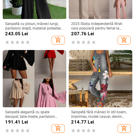
Salopetă cu plisuri, mâneci lungi,
2025 Stația independentă Wish
pantaloni drepți, material poliester-
vara populară pentru femei la
spandex, stil street hipster,
modă cu mărgele decorațiuni
243.05
Lei
207.76
Lei
Primăvara 2025
elegante salopetă/haine slim
add_shopping_cart
add_shopping_cart
elegantă
Salopetă elegantă cu spate
Salopetă fără mâneci în stil boem,
decupat, talie medie, pantaloni
imprimeu, model casual, denim
lungime 3/4 și mâneci cu volane
subțire, amestec bumbac-poliester,
191.41
Lei
214.77
Lei
talie medie, croială dreaptă
add_shopping_cart
add_shopping_cart