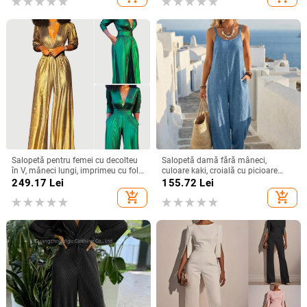
fără mâneci
Salopetă pentru femei cu decolteu
Salopetă damă fără mâneci,
în V, mâneci lungi, imprimeu cu folie
culoare kaki, croială cu picioare
aurie, bretele pentru strângerea
largi, stil casual de vară
249.17
Lei
155.72
Lei
taliei, talie înaltă, stil urban, toamnă
add_shopping_cart
add_shopping_cart
2025