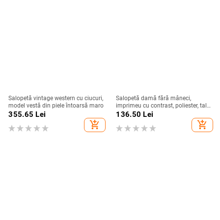
Salopetă vintage western cu ciucuri,
Salopetă damă fără mâneci,
model vestă din piele întoarsă maro
imprimeu cu contrast, poliester, talie
lejeră, pantaloni cropți drepți,
355.65
Lei
136.50
Lei
toamnă 2024
add_shopping_cart
add_shopping_cart