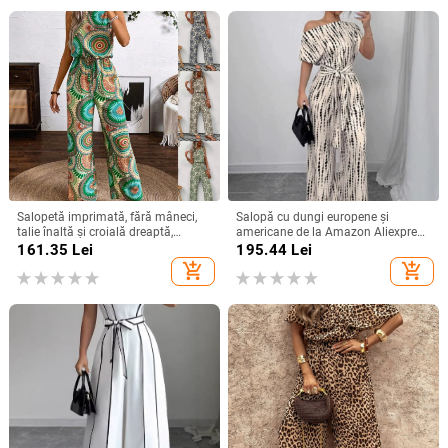
Salopetă imprimată, fără mâneci,
Salopă cu dungi europene și
talie înaltă și croială dreaptă,
americane de la Amazon Aliexpress
poliester, primăvara 2024
2025, stil de vacanță de vară, cu
161.35
Lei
195.44
Lei
umăr gol, cu cravată, sală lungă cu
add_shopping_cart
add_shopping_cart
picior larg