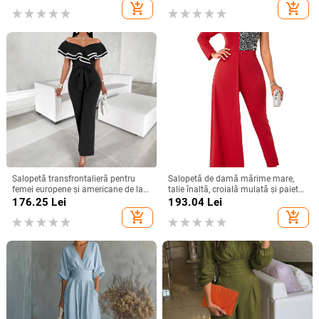
Primăvara 2026
add_shopping_cart
add_shopping_cart
Salopetă transfrontalieră pentru
Salopetă de damă mărime mare,
femei europene și americane de la
talie înaltă, croială mulată și paiete,
Amazon, cu noul temperament, cu
disponibilă
176.25
Lei
193.04
Lei
pantaloni largi la modă
add_shopping_cart
add_shopping_cart