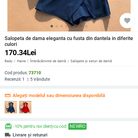
favorite
Salopeta de dama eleganta cu fusta din dantela in diferite
culori
170.34
Lei
Badu
Haine
Îmbrăcăminte de damă
Salopete și seturi de damă
Cod produs:
73710
Recenzii:
1
|
5
Vândute
straighten
Alegeți modelul sau dimensiunea disponibilă
redeem
NEWRO
-10% pentru noi clienți cu cod:
local_shipping
Livrare și retururi