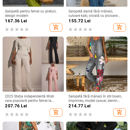
Salopetă pentru femei cu șireturi,
Salopetă damă fără mâneci,
design modern
culoare kaki, croială cu picioare
largi, stil casual de vară
167.36
Lei
155.72
Lei
add_shopping_cart
add_shopping_cart
2025 Stația independentă Wish
Salopetă fără mâneci în stil boem,
vara populară pentru femei la
imprimeu, model casual, denim
modă cu mărgele decorațiuni
subțire, amestec bumbac-poliester,
207.76
Lei
214.77
Lei
elegante salopetă/haine slim
talie medie, croială dreaptă
add_shopping_cart
add_shopping_cart
elegantă