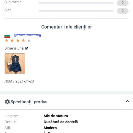
Sub medie
0
Slab
0
Comentarii ale clienților
В***** *******а
star_rate
star_rate
star_rate
star_rate
star_rate
Dimensiune:
M
ЛОМ / 2021-04-20
settings
Specificații produs
lungime:
Mic de statura
Detalii:
Cusătură de dantelă
Stil:
Modern