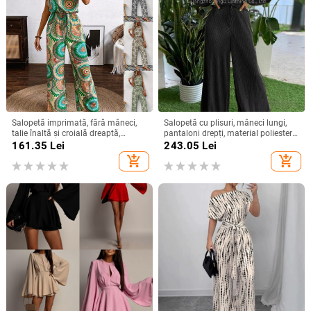
Salopetă imprimată, fără mâneci,
Salopetă cu plisuri, mâneci lungi,
talie înaltă și croială dreaptă,
pantaloni drepți, material poliester-
poliester, primăvara 2024
spandex, stil street hipster,
161.35
Lei
243.05
Lei
Primăvara 2025
add_shopping_cart
add_shopping_cart