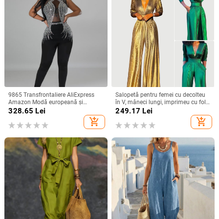
9865 Transfrontaliere AliExpress
Salopetă pentru femei cu decolteu
Amazon Modă europeană și
în V, mâneci lungi, imprimeu cu folie
americană pentru femei, culoare
aurie, bretele pentru strângerea
328.65
Lei
249.17
Lei
solidă, plasă cu stras, pantaloni
taliei, talie înaltă, stil urban, toamnă
add_shopping_cart
add_shopping_cart
fără mâneci
2025