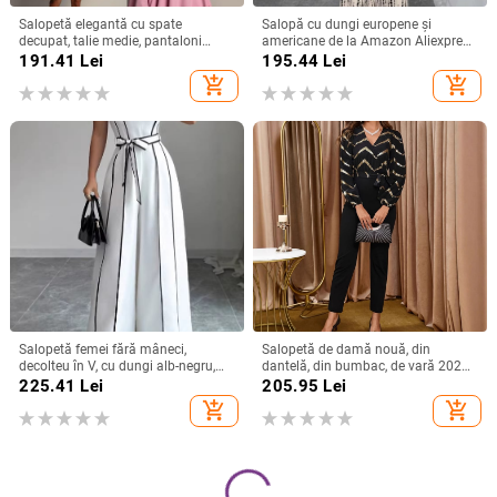
Salopetă elegantă cu spate
Salopă cu dungi europene și
decupat, talie medie, pantaloni
americane de la Amazon Aliexpress
lungime 3/4 și mâneci cu volane
2025, stil de vacanță de vară, cu
191.41
Lei
195.44
Lei
umăr gol, cu cravată, sală lungă cu
add_shopping_cart
add_shopping_cart
picior larg
Salopetă femei fără mâneci,
Salopetă de damă nouă, din
decolteu în V, cu dungi alb-negru,
dantelă, din bumbac, de vară 2025,
stil franțuzesc, croială largă
din Europa și America, de pe
225.41
Lei
205.95
Lei
Amazon, cea mai bine vândută din
add_shopping_cart
add_shopping_cart
Europa și America.