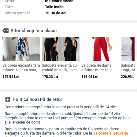
Sezon:
În fiecare sezon
Talie:
Talie inalta
Vârsta potrivită:
15-30 de ani
more
Altor clienți le-a plăcut
Salopetă elegantă fără
Salopetă elegantă cu
Salopetă de damă
Salopetă
mâneci, talie cu șnur,
croială dreaptă, paiete
mărime mare, talie
lungi, tali
croială dreptă,
pe panouri, decolteu
înaltă, croială mulată
pantaloni
157.98
Lei
178.03
Lei
193.04
Lei
226.93
Le
poliester, stil urban
pătrat, talie reglabilă
și paiete, disponibilă
material p
elegant, primăvară-
detalii în 
vară 2025
assignment_return
Politica noastră de retur
Comerciantul acceptă retur la acest produs în perioadă de 14 zile.
Badu acceptă retururile de stocuri achiziționate în termen de 14 zile -
începând cu data la care au fost primite *(cu excepția costumelor de baie
și a lenjeriei de corp).
Badu nu este responsabil pentru cumpărarea de Salopeta de dama
eleganta cu fusta din dantela in diferite culori De la
Salopete și seturi de