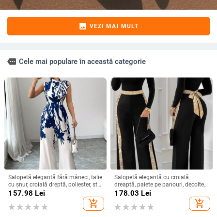
image
VEZI MAI MULT
more
Cele mai populare în această categorie
Salopetă elegantă fără mâneci, talie
Salopetă elegantă cu croială
cu șnur, croială dreptă, poliester, stil
dreaptă, paiete pe panouri, decolteu
urban elegant, primăvară-vară 2025
pătrat, talie reglabilă
157.98
Lei
178.03
Lei
add_shopping_cart
add_shopping_cart