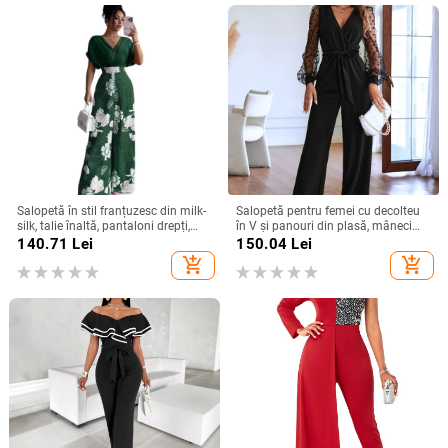
Salopetă în stil franțuzesc din milk-
Salopetă pentru femei cu decolteu
silk, talie înaltă, pantaloni drepți,
în V și panouri din plasă, mâneci
mâneci 3/4, cod XZFSS0230,
lungi, croială dreaptă elegantă
140.71
Lei
150.04
Lei
Primăvara 2026
add_shopping_cart
add_shopping_cart