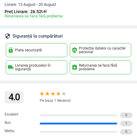
Livrare:
13 August - 20 August
Lei
Preț Livrare:
26.52
Returnarea se face fără probleme
security
Siguranță la cumpărături
Protecția datelor cu caracter
lock
policy
Plata securizată
personal
Livrarea produselor în
Returnarea se face fără
local_shipping
assignment_return
siguranță
probleme
4.0
Pe baza 1 Recenzii
Excelent
0
Bun
1
Mediu
0