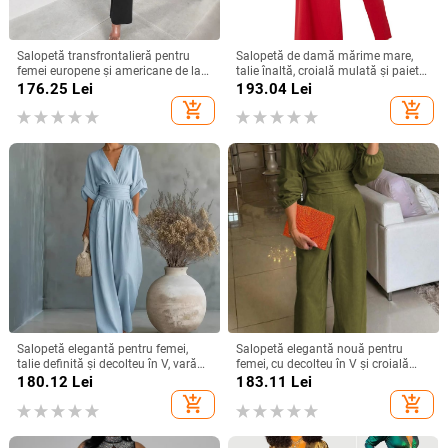
Salopetă transfrontalieră pentru
Salopetă de damă mărime mare,
femei europene și americane de la
talie înaltă, croială mulată și paiete,
Amazon, cu noul temperament, cu
disponibilă
176.25
Lei
193.04
Lei
pantaloni largi la modă
add_shopping_cart
add_shopping_cart
Salopetă elegantă pentru femei,
Salopetă elegantă nouă pentru
talie definită și decolteu în V, vară
femei, cu decolteu în V și croială
2026, amestec Tencel
lată, în stil european și american,
180.12
Lei
183.11
Lei
care strânge talia
add_shopping_cart
add_shopping_cart