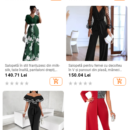
Salopetă în stil franțuzesc din milk-
Salopetă pentru femei cu decolteu
silk, talie înaltă, pantaloni drepți,
în V și panouri din plasă, mâneci
mâneci 3/4, cod XZFSS0230,
lungi, croială dreaptă elegantă
140.71
Lei
150.04
Lei
Primăvara 2026
add_shopping_cart
add_shopping_cart