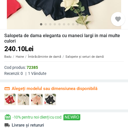
favorite
Salopeta de dama eleganta cu maneci largi in mai multe
culori
240.10
Lei
Badu
Haine
Îmbrăcăminte de damă
Salopete și seturi de damă
Cod produs:
72385
Recenzii:
0
|
1
Vândute
straighten
Alegeți modelul sau dimensiunea disponibilă
redeem
NEWRO
-10% pentru noi clienți cu cod:
local_shipping
Livrare și retururi