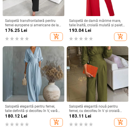
Salopetă transfrontalieră pentru
Salopetă de damă mărime mare,
femei europene și americane de la
talie înaltă, croială mulată și paiete,
Amazon, cu noul temperament, cu
disponibilă
176.25
Lei
193.04
Lei
pantaloni largi la modă
add_shopping_cart
add_shopping_cart
Salopetă elegantă pentru femei,
Salopetă elegantă nouă pentru
talie definită și decolteu în V, vară
femei, cu decolteu în V și croială
2026, amestec Tencel
lată, în stil european și american,
180.12
Lei
183.11
Lei
care strânge talia
add_shopping_cart
add_shopping_cart