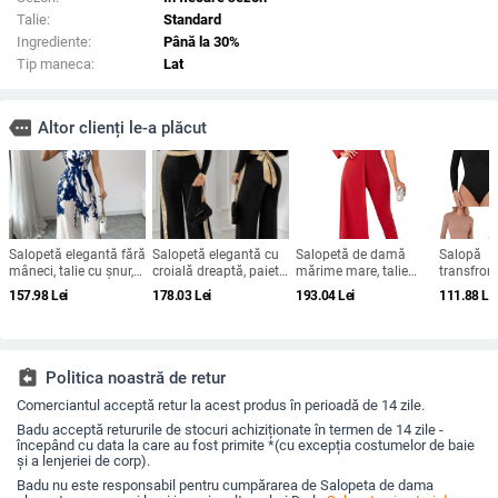
Talie:
Standard
Ingrediente:
Până la 30%
Tip maneca:
Lat
more
Altor clienți le-a plăcut
Salopetă elegantă fără
Salopetă elegantă cu
Salopetă de damă
Salopă
mâneci, talie cu șnur,
croială dreaptă, paiete
mărime mare, talie
transfron
croială dreptă,
pe panouri, decolteu
înaltă, croială mulată
femei, cas
157.98
Lei
178.03
Lei
193.04
Lei
111.88
Le
poliester, stil urban
pătrat, talie reglabilă
și paiete, disponibilă
mânecă l
elegant, primăvară-
strâmtă, 
vară 2025
rotund, c
explozivă
toamnă și
assignment_return
Politica noastră de retur
SU3650
Comerciantul acceptă retur la acest produs în perioadă de 14 zile.
Badu acceptă retururile de stocuri achiziționate în termen de 14 zile -
începând cu data la care au fost primite *(cu excepția costumelor de baie
și a lenjeriei de corp).
Badu nu este responsabil pentru cumpărarea de Salopeta de dama