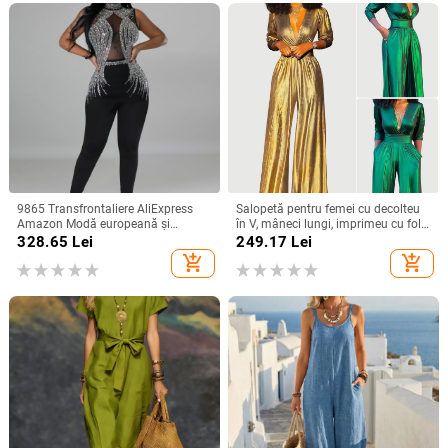
9865 Transfrontaliere AliExpress
Salopetă pentru femei cu decolteu
Amazon Modă europeană și
în V, mâneci lungi, imprimeu cu folie
americană pentru femei, culoare
aurie, bretele pentru strângerea
328.65
Lei
249.17
Lei
solidă, plasă cu stras, pantaloni
taliei, talie înaltă, stil urban, toamnă
add_shopping_cart
add_shopping_cart
fără mâneci
2025