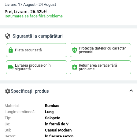
Livrare:
17 August - 24 August
Lei
Preț Livrare:
26.52
Returnarea se face fără probleme
security
Siguranță la cumpărături
Protecția datelor cu caracter
lock
policy
Plata securizată
personal
Livrarea produselor în
Returnarea se face fără
local_shipping
assignment_return
siguranță
probleme
settings
Specificații produs
Material:
Bumbac
Lungime mânecă:
Lung
Tip:
Salopete
Ce:
în formă de V
Stil:
Casual Modern
Sezon:
În fiecare sezon