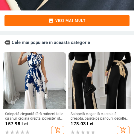
image
VEZI MAI MULT
more
Cele mai populare în această categorie
Salopetă elegantă fără mâneci, talie
Salopetă elegantă cu croială
cu șnur, croială dreptă, poliester, stil
dreaptă, paiete pe panouri, decolteu
urban elegant, primăvară-vară 2025
pătrat, talie reglabilă
157.98
Lei
178.03
Lei
add_shopping_cart
add_shopping_cart