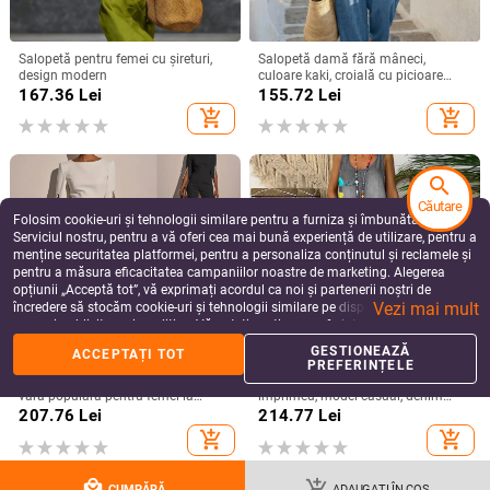
Salopetă pentru femei cu șireturi,
Salopetă damă fără mâneci,
design modern
culoare kaki, croială cu picioare
largi, stil casual de vară
167.36
Lei
155.72
Lei
add_shopping_cart
add_shopping_cart
search
Căutare
Folosim cookie-uri și tehnologii similare pentru a furniza și îmbunătăți
Serviciul nostru, pentru a vă oferi cea mai bună experiență de utilizare, pentru a
menține securitatea platformei, pentru a personaliza conținutul și reclamele și
pentru a măsura eficacitatea campaniilor noastre de marketing. Alegerea
opțiunii „Acceptă tot”, vă exprimați acordul ca noi și partenerii noștri de
Vezi mai mult
încredere să stocăm cookie-uri și tehnologii similare pe dispozitivul dvs. în
scopuri publicitare și analitice. Vă puteți gestiona preferințele în orice moment
făcând clic pe „Gestionează preferințele”. Pentru mai multe informații, vă
GESTIONEAZĂ
ACCEPTAȚI TOT
rugăm să consultați
Politica noastră de confidențialitate
.
PREFERINȚELE
2025 Stația independentă Wish
Salopetă fără mâneci în stil boem,
vara populară pentru femei la
imprimeu, model casual, denim
modă cu mărgele decorațiuni
subțire, amestec bumbac-poliester,
207.76
Lei
214.77
Lei
elegante salopetă/haine slim
talie medie, croială dreaptă
add_shopping_cart
add_shopping_cart
elegantă
local_mall
add_shopping_cart
CUMPĂRĂ
ADAUGAȚI ÎN COȘ