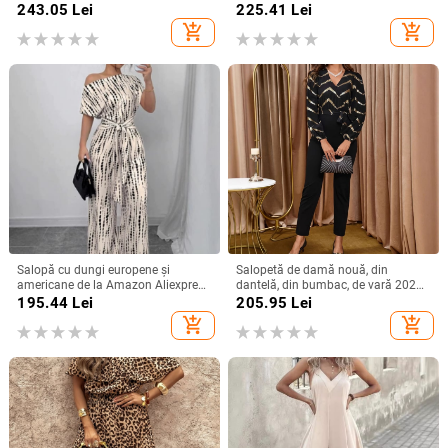
spandex, stil street hipster,
stil franțuzesc, croială largă
243.05
Lei
225.41
Lei
Primăvara 2025
add_shopping_cart
add_shopping_cart
Salopă cu dungi europene și
Salopetă de damă nouă, din
americane de la Amazon Aliexpress
dantelă, din bumbac, de vară 2025,
2025, stil de vacanță de vară, cu
din Europa și America, de pe
195.44
Lei
205.95
Lei
umăr gol, cu cravată, sală lungă cu
Amazon, cea mai bine vândută din
add_shopping_cart
add_shopping_cart
picior larg
Europa și America.