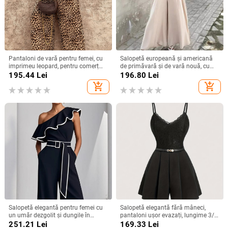
Pantaloni de vară pentru femei, cu
Salopetă europeană și americană
imprimeu leopard, pentru comerț
de primăvară și de vară nouă, cu
exterior transfrontalier, europene și
bretele transfrontaliere, decolteu în
195.44
Lei
196.80
Lei
americane 2025 Amazon
V, confortabilă, talie strânsă,
add_shopping_cart
add_shopping_cart
dreaptă, minimalistă
Salopetă elegantă pentru femei cu
Salopetă elegantă fără mâneci,
un umăr dezgolit și dungile în
pantaloni ușor evazați, lungime 3/4,
contrast, din poliester, talie înaltă,
poliester 95%+, Primăvara 2025
251.21
Lei
169.33
Lei