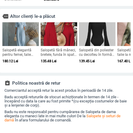
more
Altor clienți le-a plăcut
Salopetă elegantă
Salopetă fără mâneci,
Salopetă din poliester
Salopetă 
pentru femei, talie
bretele, funda în spate,
cu decolteu în formă
talie la mi
definită și decolteu în
talie medie, pantaloni
U, mâneci clopot, talie
pantaloni 
180.12
Lei
135.48
Lei
139.45
Lei
167.40
Le
V, vară 2026, amestec
largi, poliester
înaltă cu plisări și
material 
Tencel
elasticitate mare;
pantaloni trei sferturi
assignment_return
Politica noastră de retur
Comerciantul acceptă retur la acest produs în perioadă de 14 zile.
Badu acceptă retururile de stocuri achiziționate în termen de 14 zile -
începând cu data la care au fost primite *(cu excepția costumelor de baie
și a lenjeriei de corp).
Badu nu este responsabil pentru cumpărarea de Salopeta de dama
eleganta cu maneci late in mai multe culori De la
Salopete și seturi de
damă
În afara formularului de comandă.