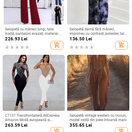
Salopetă cu mâneci lungi, talie
Salopetă damă fără mâneci,
înaltă, pantaloni evazați, material
imprimeu cu contrast, poliester, talie
poliester, detalii în stil colaj
lejeră, pantaloni cropți drepți,
226.93
Lei
136.50
Lei
toamnă 2024
add_shopping_cart
add_shopping_cart
C7137 Transfrontalieră AliExpress
Salopetă vintage western cu ciucuri,
Amazon Modă europeană și
model vestă din piele întoarsă maro
americană pentru femei, slim-fit,
263.59
Lei
355.65
Lei
plasă, stras, pantaloni cu mânecă
add_shopping_cart
add_shopping_cart