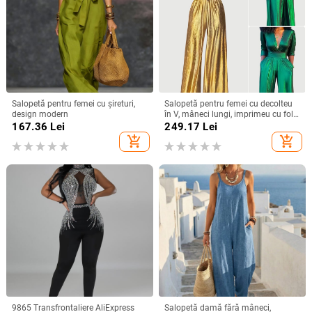
Salopetă pentru femei cu șireturi,
Salopetă pentru femei cu decolteu
design modern
în V, mâneci lungi, imprimeu cu folie
aurie, bretele pentru strângerea
167.36
Lei
249.17
Lei
taliei, talie înaltă, stil urban, toamnă
add_shopping_cart
add_shopping_cart
2025
9865 Transfrontaliere AliExpress
Salopetă damă fără mâneci,