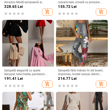
Amazon Modă europeană și
culoare kaki, croială cu picioare
americană pentru femei, culoare
largi, stil casual de vară
328.65
Lei
155.72
Lei
solidă, plasă cu stras, pantaloni
add_shopping_cart
add_shopping_cart
fără mâneci
Salopetă elegantă cu spate
Salopetă fără mâneci în stil boem,
decupat, talie medie, pantaloni
imprimeu, model casual, denim
lungime 3/4 și mâneci cu volane
subțire, amestec bumbac-poliester,
191.41
Lei
214.77
Lei
talie medie, croială dreaptă
add_shopping_cart
add_shopping_cart