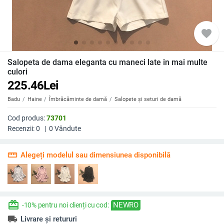
favorite
Salopeta de dama eleganta cu maneci late in mai multe
culori
225.46
Lei
Badu
Haine
Îmbrăcăminte de damă
Salopete și seturi de damă
Cod produs:
73701
Recenzii:
0
|
0
Vândute
straighten
Alegeți modelul sau dimensiunea disponibilă
redeem
NEWRO
-10% pentru noi clienți cu cod:
local_shipping
Livrare și retururi