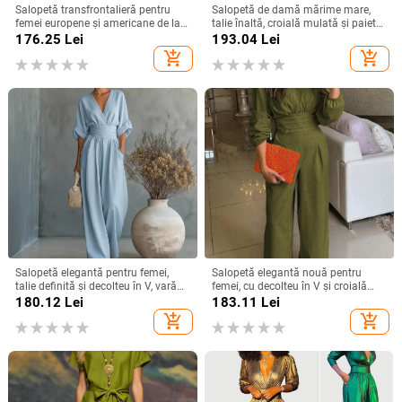
Salopetă transfrontalieră pentru
Salopetă de damă mărime mare,
femei europene și americane de la
talie înaltă, croială mulată și paiete,
Amazon, cu noul temperament, cu
disponibilă
176.25
Lei
193.04
Lei
pantaloni largi la modă
add_shopping_cart
add_shopping_cart
Salopetă elegantă pentru femei,
Salopetă elegantă nouă pentru
talie definită și decolteu în V, vară
femei, cu decolteu în V și croială
2026, amestec Tencel
lată, în stil european și american,
180.12
Lei
183.11
Lei
care strânge talia
add_shopping_cart
add_shopping_cart