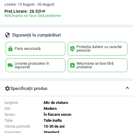
Livrare:
13 August - 20 August
Lei
Preț Livrare:
26.52
Returnarea se face fără probleme
security
Siguranță la cumpărături
Protecția datelor cu caracter
lock
policy
Plata securizată
personal
Livrarea produselor în
Returnarea se face fără
local_shipping
assignment_return
siguranță
probleme
settings
Specificații produs
lungime:
Mic de statura
Stil:
Modern
Sezon:
În fiecare sezon
Talie:
Talie inalta
Vârsta potrivită:
15-30 de ani
Densitate:
Standard