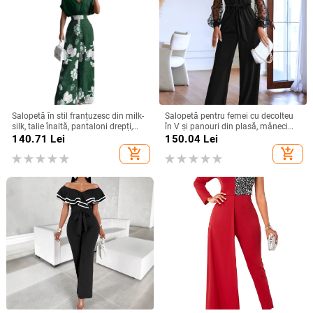
Salopetă în stil franțuzesc din milk-
Salopetă pentru femei cu decolteu
silk, talie înaltă, pantaloni drepți,
în V și panouri din plasă, mâneci
mâneci 3/4, cod XZFSS0230,
lungi, croială dreaptă elegantă
140.71
Lei
150.04
Lei
Primăvara 2026
add_shopping_cart
add_shopping_cart