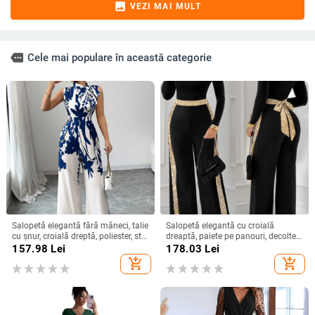
image
VEZI MAI MULT
more
Cele mai populare în această categorie
Salopetă elegantă fără mâneci, talie
Salopetă elegantă cu croială
cu șnur, croială dreptă, poliester, stil
dreaptă, paiete pe panouri, decolteu
urban elegant, primăvară-vară 2025
pătrat, talie reglabilă
157.98
Lei
178.03
Lei
add_shopping_cart
add_shopping_cart