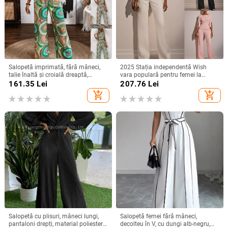
Salopetă imprimată, fără mâneci,
2025 Stația independentă Wish
talie înaltă și croială dreaptă,
vara populară pentru femei la
poliester, primăvara 2024
modă cu mărgele decorațiuni
161.35
Lei
207.76
Lei
elegante salopetă/haine slim
add_shopping_cart
add_shopping_cart
elegantă
Salopetă cu plisuri, mâneci lungi,
Salopetă femei fără mâneci,
pantaloni drepți, material poliester-
decolteu în V, cu dungi alb-negru,