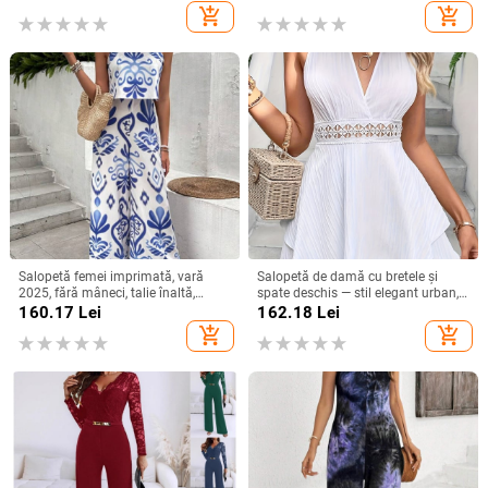
pantaloni largi
add_shopping_cart
add_shopping_cart
Salopetă femei imprimată, vară
Salopetă de damă cu bretele și
2025, fără mâneci, talie înaltă,
spate deschis — stil elegant urban,
pantaloni largi
poliester, talie elastică, lungime trei
160.17
Lei
162.18
Lei
sferturi, fără mâneci
add_shopping_cart
add_shopping_cart