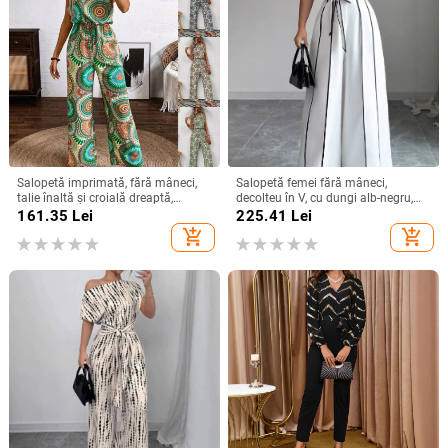
Salopetă imprimată, fără mâneci,
Salopetă femei fără mâneci,
talie înaltă și croială dreaptă,
decolteu în V, cu dungi alb-negru,
poliester, primăvara 2024
stil franțuzesc, croială largă
161.35
Lei
225.41
Lei
add_shopping_cart
add_shopping_cart