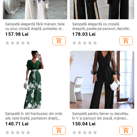
Salopetă elegantă fără mâneci, talie
Salopetă elegantă cu croială
cu șnur, croială dreptă, poliester, stil
dreaptă, paiete pe panouri, decolteu
urban elegant, primăvară-vară 2025
pătrat, talie reglabilă
157.98
Lei
178.03
Lei
add_shopping_cart
add_shopping_cart
Salopetă în stil franțuzesc din milk-
Salopetă pentru femei cu decolteu
silk, talie înaltă, pantaloni drepți,
în V și panouri din plasă, mâneci
mâneci 3/4, cod XZFSS0230,
lungi, croială dreaptă elegantă
140.71
Lei
150.04
Lei
Primăvara 2026
add_shopping_cart
add_shopping_cart