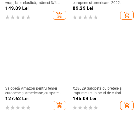
wrap, talie elastică, mâneci 3/4,
europene și americane 2022
poliester
primăvara și vara nouă, fără
149.09
Lei
89.29
Lei
mâneci, cu spate larg, salopetă
add_shopping_cart
add_shopping_cart
scurtă, cămașă versatilă, slim, cu
fund scurt
Salopetă Amazon pentru femei
XZ8029 Salopetă cu bretele și
europene și americane, cu spate
imprimeu cu blocuri de culori
fără sling, sexy, slim, pentru yoga,
pentru femei europene și
127.62
Lei
145.04
Lei
2024, primăvară și vară, nouă
americane, cu mânecă scurtă și
add_shopping_cart
add_shopping_cart
fermoar