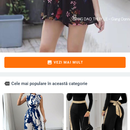
image
VEZI MAI MULT
more
Cele mai populare în această categorie