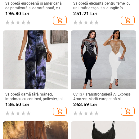
Salopetă europeană și americană
Salopetă elegantă pentru femei cu
de primăvară și de vară nouă, cu
un umăr dezgolit și dungile în
bretele transfrontaliere, decolteu în
contrast, din poliester, talie înaltă,
196.80
Lei
251.21
Lei
V, confortabilă, talie strânsă,
pantaloni largi
add_shopping_cart
add_shopping_cart
dreaptă, minimalistă
Salopetă damă fără mâneci,
C7137 Transfrontalieră AliExpress
imprimeu cu contrast, poliester, talie
Amazon Modă europeană și
lejeră, pantaloni cropți drepți,
americană pentru femei, slim-fit,
136.50
Lei
263.59
Lei
toamnă 2024
plasă, stras, pantaloni cu mânecă
add_shopping_cart
add_shopping_cart
lungă