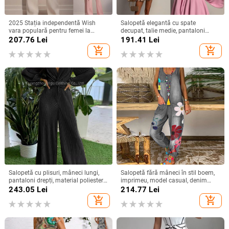
2025 Stația independentă Wish
Salopetă elegantă cu spate
vara populară pentru femei la
decupat, talie medie, pantaloni
modă cu mărgele decorațiuni
lungime 3/4 și mâneci cu volane
207.76
Lei
191.41
Lei
elegante salopetă/haine slim
add_shopping_cart
add_shopping_cart
elegantă
Salopetă cu plisuri, mâneci lungi,
Salopetă fără mâneci în stil boem,
pantaloni drepți, material poliester-
imprimeu, model casual, denim
spandex, stil street hipster,
subțire, amestec bumbac-poliester,
243.05
Lei
214.77
Lei
Primăvara 2025
talie medie, croială dreaptă
add_shopping_cart
add_shopping_cart