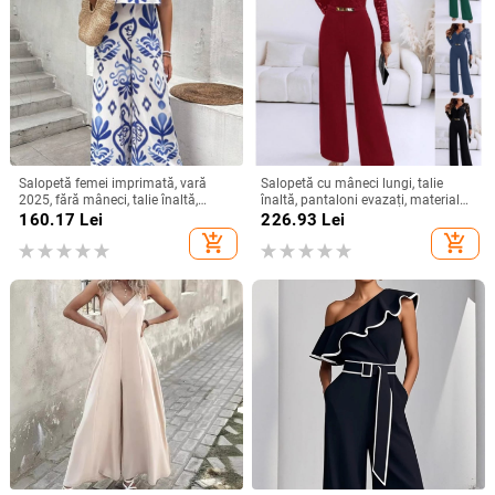
Salopetă femei imprimată, vară
Salopetă cu mâneci lungi, talie
2025, fără mâneci, talie înaltă,
înaltă, pantaloni evazați, material
pantaloni largi
poliester, detalii în stil colaj
160.17
Lei
226.93
Lei
add_shopping_cart
add_shopping_cart