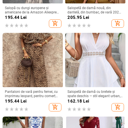
Salopă cu dungi europene și
Salopetă de damă nouă, din
americane de la Amazon Aliexpress
dantelă, din bumbac, de vară 2025,
2025, stil de vacanță de vară, cu
din Europa și America, de pe
195.44
Lei
205.95
Lei
umăr gol, cu cravată, sală lungă cu
Amazon, cea mai bine vândută din
add_shopping_cart
add_shopping_cart
picior larg
Europa și America.
Pantaloni de vară pentru femei, cu
Salopetă de damă cu bretele și
imprimeu leopard, pentru comerț
spate deschis — stil elegant urban,
exterior transfrontalier, europene și
poliester, talie elastică, lungime trei
195.44
Lei
162.18
Lei
americane 2025 Amazon
sferturi, fără mâneci
add_shopping_cart
add_shopping_cart