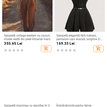
Salopetă vintage western cu ciucuri,
Salopetă elegantă fără mâneci,
model vestă din piele întoarsă maro
pantaloni ușor evazați, lungime 3/4,
poliester 95%+, Primăvara 2025
355.65
Lei
169.33
Lei
add_shopping_cart
add_shopping_cart
Salopetă imprimeu cu decolteu în V
Îmbrăcăminte pentru femei