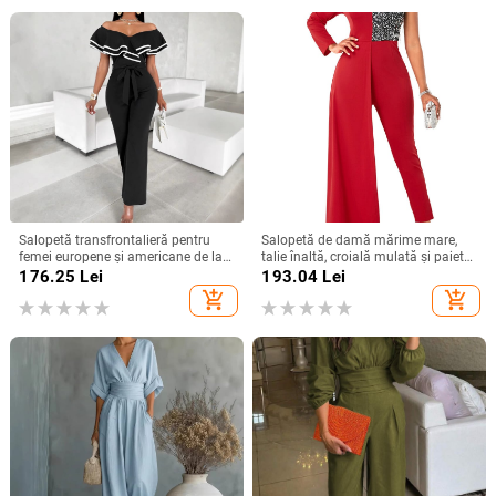
Salopetă transfrontalieră pentru
Salopetă de damă mărime mare,
femei europene și americane de la
talie înaltă, croială mulată și paiete,
Amazon, cu noul temperament, cu
disponibilă
176.25
Lei
193.04
Lei
pantaloni largi la modă
add_shopping_cart
add_shopping_cart