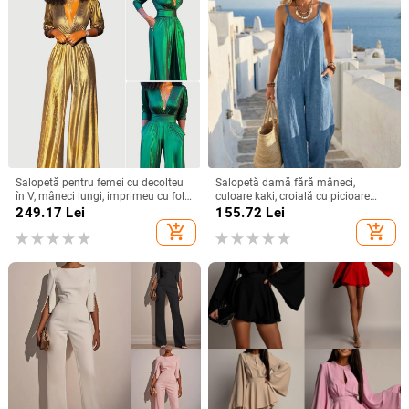
Salopetă pentru femei cu decolteu
Salopetă damă fără mâneci,
în V, mâneci lungi, imprimeu cu folie
culoare kaki, croială cu picioare
aurie, bretele pentru strângerea
largi, stil casual de vară
249.17
Lei
155.72
Lei
taliei, talie înaltă, stil urban, toamnă
add_shopping_cart
add_shopping_cart
2025