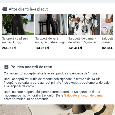
more
Altor clienți le-a plăcut
Salopetă cu plisuri,
Salopetă de vară
Salopetă de damă –
Salopetă 
mâneci lungi,
nouă, cu bretele lungi,
decolteu în V, mâneci
mâneci, f
pantaloni drepți,
pentru stația
Raglan, imprimeu,
talie înal
243.05
Lei
141.06
Lei
145.41
Lei
165.56
Le
material poliester-
independentă
poliester, pantaloni trei
3/4, polie
spandex, stil street
Amazon, pentru
sferturi
hipster, Primăvara
Europa și America, cu
2025
croială
transfrontalieră, slim
assignment_return
Politica noastră de retur
fit, pentru yoga, cu
Comerciantul acceptă retur la acest produs în perioadă de 14 zile.
ridicare a șoldurilor
Badu acceptă retururile de stocuri achiziționate în termen de 14 zile -
începând cu data la care au fost primite *(cu excepția costumelor de baie
și a lenjeriei de corp).
Badu nu este responsabil pentru cumpărarea de Salopeta de dama
moderna cu motiv floral in trei culori De la
Salopete și seturi de damă
În
afara formularului de comandă.