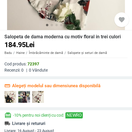
favorite
Salopeta de dama moderna cu motiv floral in trei culori
184.95
Lei
Badu
Haine
Îmbrăcăminte de damă
Salopete și seturi de damă
Cod produs:
72397
Recenzii:
0
|
0
Vândute
straighten
Alegeți modelul sau dimensiunea disponibilă
redeem
NEWRO
-10% pentru noi clienți cu cod:
local_shipping
Livrare și retururi
Livrare:
16 August - 23 August