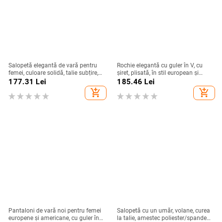
Salopetă elegantă de vară pentru
Rochie elegantă cu guler în V, cu
femei, culoare solidă, talie subțire,
șiret, plisată, în stil european și
pentru comerț exterior
american, 2025, cu model francez
177.31
Lei
185.46
Lei
transfrontalier, europene și
transfrontalier, de culoare solidă, cu
add_shopping_cart
add_shopping_cart
americane, elegantă, nouă
guler în V și talie înaltă
Pantaloni de vară noi pentru femei
Salopetă cu un umăr, volane, curea
europene și americane, cu guler în
la talie, amestec poliester/spandex,