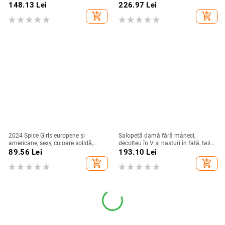
V, sexy, cu gol, slim fit, din dantelă,
mâneci trei sferturi, croială dreaptă
148.13
Lei
226.97
Lei
2024, de la Amazon, Europa și
add_shopping_cart
add_shopping_cart
America
2024 Spice Girls europene și
Salopetă damă fără mâneci,
americane, sexy, culoare solidă,
decolteu în V și nasturi în față, talie
spate fără spate, pantaloni scurți cu
înaltă, stil de vară
89.56
Lei
193.10
Lei
buric gol, sport, casual, haine
add_shopping_cart
add_shopping_cart
Jompon