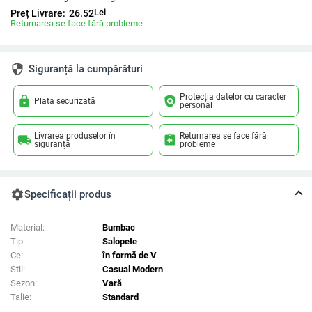
Lei
Preț Livrare:
26.52
Returnarea se face fără probleme
security
Siguranță la cumpărături
Protecția datelor cu caracter
lock
policy
Plata securizată
personal
Livrarea produselor în
Returnarea se face fără
local_shipping
assignment_return
siguranță
probleme
settings
Specificații produs
Material:
Bumbac
Tip:
Salopete
Ce:
în formă de V
Stil:
Casual Modern
Sezon:
Vară
Talie:
Standard