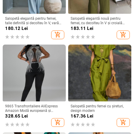
Salopetă elegantă pentru femei,
Salopetă elegantă nouă pentru
talie definită și decolteu în V, vară
femei, cu decolteu în V și croială
2026, amestec Tencel
lată, în stil european și american,
180.12
Lei
183.11
Lei
care strânge talia
add_shopping_cart
add_shopping_cart
9865 Transfrontaliere AliExpress
Salopetă pentru femei cu șireturi,
Amazon Modă europeană și
design modern
americană pentru femei, culoare
328.65
Lei
167.36
Lei
solidă, plasă cu stras, pantaloni
add_shopping_cart
add_shopping_cart
fără mâneci