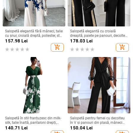
Salopetă elegantă fără mâneci, talie
Salopetă elegantă cu croială
cu șnur, croială dreptă, poliester, stil
dreaptă, paiete pe panouri, decolteu
urban elegant, primăvară-vară 2025
pătrat, talie reglabilă
157.98
Lei
178.03
Lei
add_shopping_cart
add_shopping_cart
Salopetă în stil franțuzesc din milk-
Salopetă pentru femei cu decolteu
silk, talie înaltă, pantaloni drepți,
în V și panouri din plasă, mâneci
mâneci 3/4, cod XZFSS0230,
lungi, croială dreaptă elegantă
140.71
Lei
150.04
Lei
Primăvara 2026