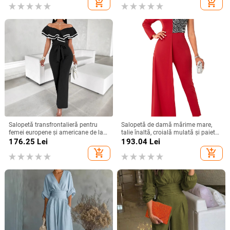
add_shopping_cart
add_shopping_cart
Salopetă transfrontalieră pentru
Salopetă de damă mărime mare,
femei europene și americane de la
talie înaltă, croială mulată și paiete,
Amazon, cu noul temperament, cu
disponibilă
176.25
Lei
193.04
Lei
pantaloni largi la modă
add_shopping_cart
add_shopping_cart