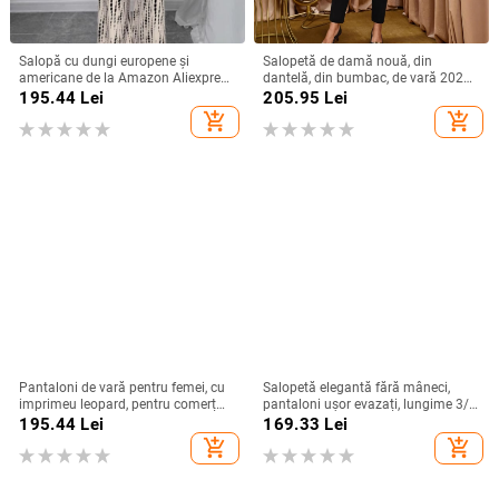
Salopă cu dungi europene și
Salopetă de damă nouă, din
americane de la Amazon Aliexpress
dantelă, din bumbac, de vară 2025,
2025, stil de vacanță de vară, cu
din Europa și America, de pe
195.44
Lei
205.95
Lei
umăr gol, cu cravată, sală lungă cu
Amazon, cea mai bine vândută din
add_shopping_cart
add_shopping_cart
picior larg
Europa și America.
Pantaloni de vară pentru femei, cu
Salopetă elegantă fără mâneci,
imprimeu leopard, pentru comerț
pantaloni ușor evazați, lungime 3/4,
exterior transfrontalier, europene și
poliester 95%+, Primăvara 2025
195.44
Lei
169.33
Lei
americane 2025 Amazon
add_shopping_cart
add_shopping_cart