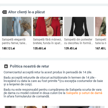
more
Altor clienți le-a plăcut
Salopetă elegantă
Salopetă fără mâneci,
Salopetă din poliester
Salopetă 
pentru femei, talie
bretele, funda în spate,
cu decolteu în formă
talie la mi
definită și decolteu în
talie medie, pantaloni
U, mâneci clopot, talie
pantaloni 
180.12
Lei
135.48
Lei
139.45
Lei
167.40
Le
V, vară 2026, amestec
largi, poliester
înaltă cu plisări și
material 
Tencel
elasticitate mare;
pantaloni trei sferturi
assignment_return
Politica noastră de retur
Comerciantul acceptă retur la acest produs în perioadă de 14 zile.
Badu acceptă retururile de stocuri achiziționate în termen de 14 zile -
începând cu data la care au fost primite *(cu excepția costumelor de baie
și a lenjeriei de corp).
Badu nu este responsabil pentru cumpărarea de Salopeta scurta de vara
de dama cu model colorat in doua culori De la
Salopete și seturi de damă
În afara formularului de comandă.