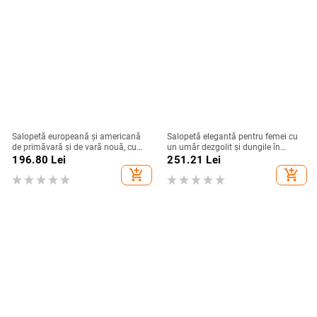
Salopetă europeană și americană
Salopetă elegantă pentru femei cu
de primăvară și de vară nouă, cu
un umăr dezgolit și dungile în
bretele transfrontaliere, decolteu în
contrast, din poliester, talie înaltă,
196.80
Lei
251.21
Lei
V, confortabilă, talie strânsă,
pantaloni largi
add_shopping_cart
add_shopping_cart
dreaptă, minimalistă