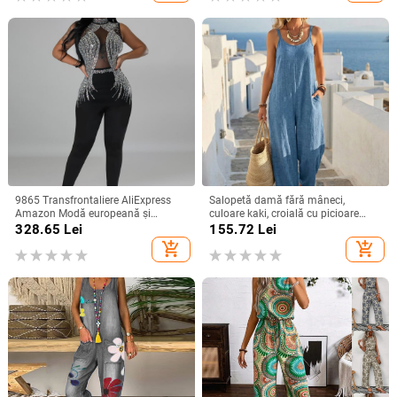
9865 Transfrontaliere AliExpress
Salopetă damă fără mâneci,
Amazon Modă europeană și
culoare kaki, croială cu picioare
americană pentru femei, culoare
largi, stil casual de vară
328.65
Lei
155.72
Lei
solidă, plasă cu stras, pantaloni
add_shopping_cart
add_shopping_cart
fără mâneci