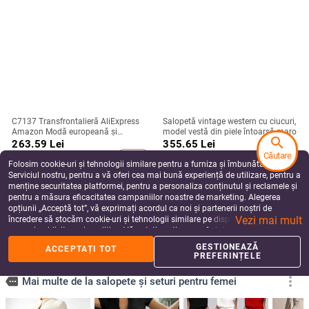
C7137 Transfrontalieră AliExpress
Salopetă vintage western cu ciucuri,
Amazon Modă europeană și
model vestă din piele întoarsă maro
search
americană pentru femei, slim-fit,
263.59
Lei
355.65
Lei
plasă, stras, pantaloni cu mânecă
Căutare
add_shopping_cart
add_shopping_cart
lungă
Folosim cookie-uri și tehnologii similare pentru a furniza și îmbunătăți
Serviciul nostru, pentru a vă oferi cea mai bună experiență de utilizare, pentru a
menține securitatea platformei, pentru a personaliza conținutul și reclamele și
pentru a măsura eficacitatea campaniilor noastre de marketing. Alegerea
opțiunii „Acceptă tot”, vă exprimați acordul ca noi și partenerii noștri de
Vezi mai mult
încredere să stocăm cookie-uri și tehnologii similare pe dispozitivul dvs. în
scopuri publicitare și analitice. Vă puteți gestiona preferințele în orice moment
făcând clic pe „Gestionează preferințele”. Pentru mai multe informații, vă
GESTIONEAZĂ
ACCEPTAȚI TOT
rugăm să consultați
Politica noastră de confidențialitate
.
PREFERINȚELE