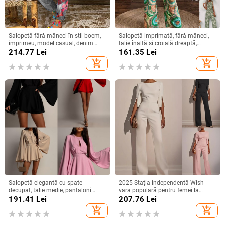
Salopetă fără mâneci în stil boem,
Salopetă imprimată, fără mâneci,
imprimeu, model casual, denim
talie înaltă și croială dreaptă,
subțire, amestec bumbac-poliester,
poliester, primăvara 2024
214.77
Lei
161.35
Lei
talie medie, croială dreaptă
add_shopping_cart
add_shopping_cart
Salopetă elegantă cu spate
2025 Stația independentă Wish
decupat, talie medie, pantaloni
vara populară pentru femei la
lungime 3/4 și mâneci cu volane
modă cu mărgele decorațiuni
191.41
Lei
207.76
Lei
elegante salopetă/haine slim
add_shopping_cart
add_shopping_cart
elegantă