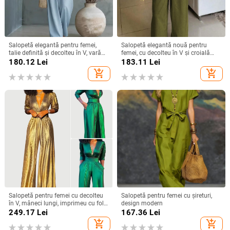
Salopetă elegantă pentru femei,
Salopetă elegantă nouă pentru
talie definită și decolteu în V, vară
femei, cu decolteu în V și croială
2026, amestec Tencel
lată, în stil european și american,
180.12
Lei
183.11
Lei
care strânge talia
add_shopping_cart
add_shopping_cart
Salopetă pentru femei cu decolteu
Salopetă pentru femei cu șireturi,
în V, mâneci lungi, imprimeu cu folie
design modern
aurie, bretele pentru strângerea
249.17
Lei
167.36
Lei
taliei, talie înaltă, stil urban, toamnă
add_shopping_cart
add_shopping_cart
2025