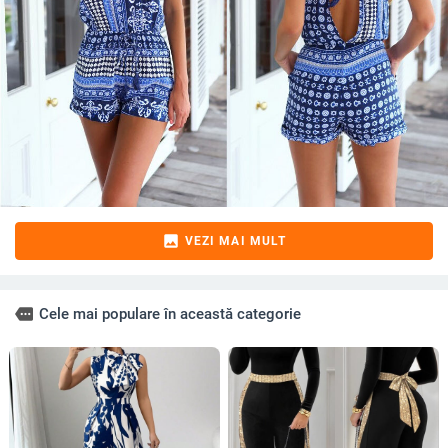
image
VEZI MAI MULT
more
Cele mai populare în această categorie