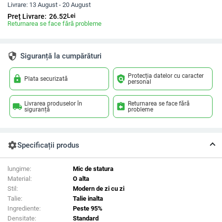
Livrare:
13 August - 20 August
Lei
Preț Livrare:
26.52
Returnarea se face fără probleme
security
Siguranță la cumpărături
Protecția datelor cu caracter
lock
policy
Plata securizată
personal
Livrarea produselor în
Returnarea se face fără
local_shipping
assignment_return
siguranță
probleme
settings
Specificații produs
lungime:
Mic de statura
Material:
O alta
Stil:
Modern de zi cu zi
Talie:
Talie inalta
Ingrediente:
Peste 95%
Densitate:
Standard