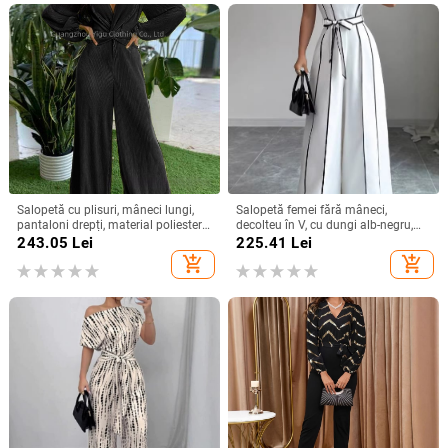
Salopetă cu plisuri, mâneci lungi,
Salopetă femei fără mâneci,
pantaloni drepți, material poliester-
decolteu în V, cu dungi alb-negru,
spandex, stil street hipster,
stil franțuzesc, croială largă
243.05
Lei
225.41
Lei
Primăvara 2025
add_shopping_cart
add_shopping_cart