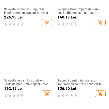
Salopetă cu mâneci lungi, talie
Salopetă femei imprimată, vară
înaltă, pantaloni evazați, material
2025, fără mâneci, talie înaltă,
poliester, detalii în stil colaj
pantaloni largi
226.93
Lei
160.17
Lei
add_shopping_cart
add_shopping_cart
Salopetă de damă cu bretele și
Salopetă damă fără mâneci,
spate deschis — stil elegant urban,
imprimeu cu contrast, poliester, talie
poliester, talie elastică, lungime trei
lejeră, pantaloni cropți drepți,
162.18
Lei
136.50
Lei
sferturi, fără mâneci
toamnă 2024
add_shopping_cart
add_shopping_cart