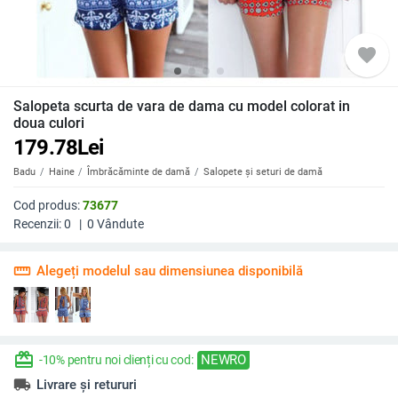
favorite
Salopeta scurta de vara de dama cu model colorat in
doua culori
179.78
Lei
Badu
Haine
Îmbrăcăminte de damă
Salopete și seturi de damă
Cod produs:
73677
Recenzii:
0
|
0
Vândute
straighten
Alegeți modelul sau dimensiunea disponibilă
redeem
NEWRO
-10% pentru noi clienți cu cod:
local_shipping
Livrare și retururi