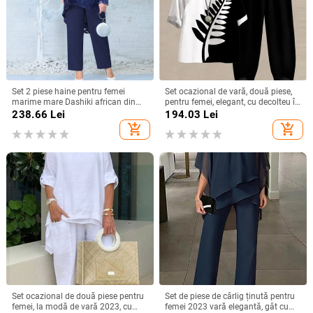
Set 2 piese haine pentru femei
Set ocazional de vară, două piese,
marime mare Dashiki african din
pentru femei, elegant, cu decolteu în
dantela Ankara tinute de nunta
formă de flori, tricou largi, talie
238.66
Lei
194.03
Lei
2023 moda primavara topuri
înaltă, pantaloni largi, ținute pentru
add_shopping_cart
add_shopping_cart
pantaloni pantaloni costume
femei
Set ocazional de două piese pentru
Set de piese de cârlig ținută pentru
femei, la modă de vară 2023, cu
femei 2023 vară elegantă, gât cu