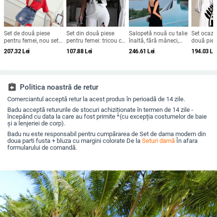
Set de două piese
Set din două piese
Salopetă nouă cu talie
Set ocazi
pentru femei, nou set
pentru femei: tricou cu
înaltă, fără mâneci,
două pies
de vară format din
mânecă scurtă,
2025, salopetă cu talie
femei, ele
207.32
Lei
107.88
Lei
246.61
Lei
194.03
Le
tricou cu mânecă
pantaloni scurți cu
înaltă pentru femei,
decolteu 
scurtă și fustă din
talie înaltă și croi larg,
primăvară și vară,
flori, trico
denim în stil coreean
costum casual cu logo
pantaloni strâmți cu
înaltă, pa
pentru 2026 - elegant
pentru femei
picior larg
ținute pe
și la modă
assignment_return
Politica noastră de retur
Comerciantul acceptă retur la acest produs în perioadă de 14 zile.
Badu acceptă retururile de stocuri achiziționate în termen de 14 zile -
începând cu data la care au fost primite *(cu excepția costumelor de baie
și a lenjeriei de corp).
Badu nu este responsabil pentru cumpărarea de Set de dama modern din
doua parti fusta + bluza cu margini colorate De la
Seturi damă
În afara
formularului de comandă.