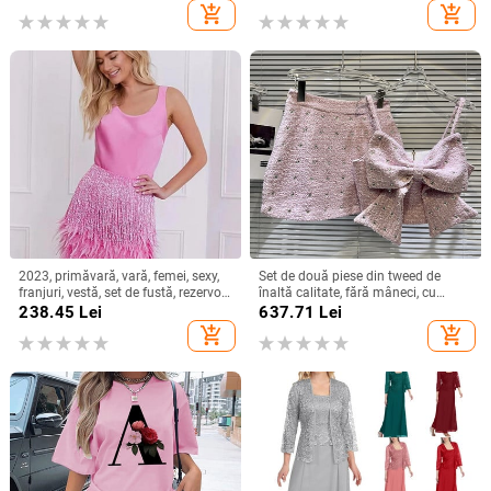
îmbrăcăminte + creion birou
imprimeu Brooklyn, pantaloni scurți
add_shopping_cart
add_shopping_cart
petrecere fuste costume
pentru femei, ținute sport
2023, primăvară, vară, femei, sexy,
Set de două piese din tweed de
franjuri, vestă, set de fustă, rezervor,
înaltă calitate, fără mâneci, cu
teacă, șold, pachet, mini-fuste,
fundă mare, cu diamante, camisolă,
238.45
Lei
637.71
Lei
costum, ținută de modă pentru
crop top, mini fustă bodycon,
add_shopping_cart
add_shopping_cart
femei
costume dulci Seturi de 2 piese