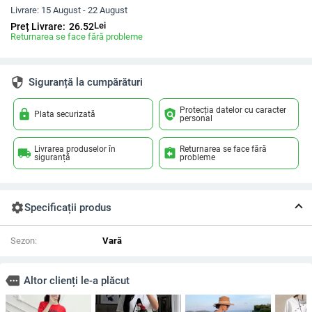
Livrare:
15 August - 22 August
Lei
Preț Livrare:
26.52
Returnarea se face fără probleme
security
Siguranță la cumpărături
Protecția datelor cu caracter
lock
policy
Plata securizată
personal
Livrarea produselor în
Returnarea se face fără
local_shipping
assignment_return
siguranță
probleme
settings
Specificații produs
Sezon:
Vară
more
Altor clienți le-a plăcut