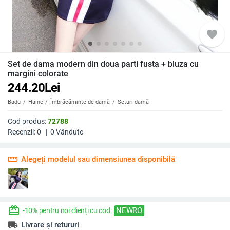
favorite
Set de dama modern din doua parti fusta + bluza cu
margini colorate
244.20
Lei
Badu
Haine
Îmbrăcăminte de damă
Seturi damă
Cod produs:
72788
Recenzii:
0
|
0
Vândute
straighten
Alegeți modelul sau dimensiunea disponibilă
redeem
NEWRO
-10% pentru noi clienți cu cod:
local_shipping
Livrare și retururi