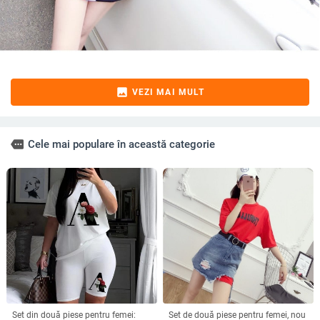
image
VEZI MAI MULT
more
Cele mai populare în această categorie
Set din două piese pentru femei:
Set de două piese pentru femei, nou