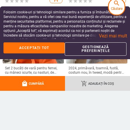
Costum de vara pentru femei
pantaloni lați cu talie înaltă ținute
search
Căutare
Folosim cookie-uri și tehnologii similare pentru a furniza și îmbunătăți
Serviciul nostru, pentru a vă oferi cea mai bună experiență de utilizare, pentru a
menține securitatea platformei, pentru a personaliza conținutul și reclamele și
pentru a măsura eficacitatea campaniilor noastre de marketing. Alegerea
opțiunii „Acceptă tot”, vă exprimați acordul ca noi și partenerii noștri de
Vezi mai mult
încredere să stocăm cookie-uri și tehnologii similare pe dispozitivul dvs. în
scopuri publicitare și analitice. Vă puteți gestiona preferințele în orice moment
făcând clic pe „Gestionează preferințele”. Pentru mai multe informații, vă
GESTIONEAZĂ
ACCEPTAȚI TOT
rugăm să consultați
Politica noastră de confidențialitate
.
PREFERINȚELE
Set 2 bucăți de vară pentru femei,
2024, primăvară, toamnă, fustă,
cu mâneci scurte, cu nasturi, de
costum nou, în tweed, modă pentru
culoare uni, cămașă + pantaloni
femei, largi, dulce, la un singur piept,
158.86
Lei
534.91
Lei
scurți largi Costum Nou 2024, la
ocazional, șic, seturi din două piese
local_mall
add_shopping_cart
add_shopping_cart
add_shopping_cart
CUMPĂRĂ
ADAUGAȚI ÎN COȘ
modă, sport, seturi casual pentru
damă