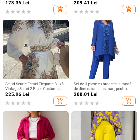
jumătate de mânecă, cu gâtul O,
gaura cheii, top în straturi și modă,
173.36
Lei
209.41
Lei
costum largi, pentru femei, cu
pantaloni lungi largi, costume
add_shopping_cart
add_shopping_cart
buzunar vintage, pantaloni lungi,
pentru femei
ținută solidă
Seturi Scurte Femei Elegante Bluză
Set de 3 piese cu broderie la modă
Vintage Seturi 2 Piese Costume
de dimensiuni plus mari, pentru
Imprimate Model Seturi Cămăși
femei, elegant, cu decolteu în V,
225.96
Lei
288.01
Lei
Moda Damă Casual Topuri cu gât
haină lungă neregulată, set de
add_shopping_cart
add_shopping_cart
Ținute
pantaloni de top, costum de
temperament mozaic