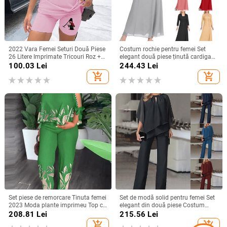
2022 Vara Femei Seturi Două Piese
Costum rochie pentru femei Set
26 Litere Imprimate Tricouri Roz +
elegant două piese ținută cardigan
Pantaloni Scurt Costume Maneci
din dantelă de culoare uni cu
100.03
Lei
244.43
Lei
scurte Casual Sexy Joggers
mânecă lungă pentru petrecere la
add_shopping_cart
add_shopping_cart
Pantaloni scurți
birou Set de haine până la genunchi
Set piese de remorcare Tinuta femei
Set de modă solid pentru femei Set
2023 Moda plante imprimeu Top cu
elegant din două piese Costum
maneca despicata si picior drept
neregulat casual Topuri cu
208.81
Lei
215.56
Lei
Set pantaloni eleganti de lucru
jumătate de mânecă largi + Set
add_shopping_cart
add_shopping_cart