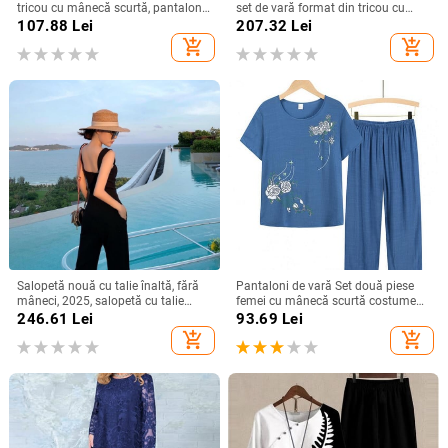
tricou cu mânecă scurtă, pantaloni
set de vară format din tricou cu
scurți cu talie înaltă și croi larg,
mânecă scurtă și fustă din denim în
107.88
Lei
207.32
Lei
costum casual cu logo pentru femei
stil coreean pentru 2026 - elegant și
add_shopping_cart
add_shopping_cart
la modă
Salopetă nouă cu talie înaltă, fără
Pantaloni de vară Set două piese
mâneci, 2025, salopetă cu talie
femei cu mânecă scurtă costume
înaltă pentru femei, primăvară și
elegante cu imprimeu floral tricou
246.61
Lei
93.69
Lei
vară, pantaloni strâmți cu picior
pantaloni largi Seturi ținută de
add_shopping_cart
add_shopping_cart
larg
vârstă mijlocie