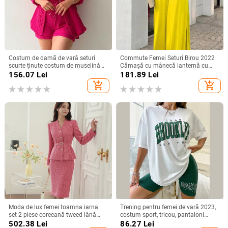
Costum de damă de vară seturi
Commute Femei Seturi Birou 2022
scurte ținute costum de muselină
Cămașă cu mânecă lanternă cu
pentru femei 2024 îmbrăcăminte
rever nasturi + buzunare Costume
156.07
Lei
181.89
Lei
feminină din două piese ținute cu
cu pantaloni drepte Primăvara vară
add_shopping_cart
add_shopping_cart
nasturi uni
Set imprimat la modă
Moda de lux femei toamna iarna
Trening pentru femei de vară 2023,
set 2 piese coreeană tweed lână
costum sport, tricou, pantaloni
curea roz haina de lucru
scurți, set 2 piese, tricou cu
502.38
Lei
86.27
Lei